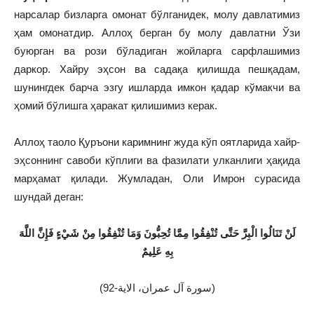
нарсалар бизларга омонат бўлганидек, молу давлатимиз
ҳам омонатдир. Аллоҳ берган бу молу давлатни Ўзи
буюрган ва рози бўладиган жойларга сарфлашимиз
даркор. Хайру эҳсон ва садақа қилишда пешқадам,
шунингдек барча эзгу ишларда имкон қадар кўмакчи ва
ҳомий бўлишга ҳаракат қилишимиз керак.
Аллоҳ таоло Қуръони каримнинг жуда кўп оятларида хайр-
эҳсоннинг савоби кўплиги ва фазилати улканлиги ҳақида
марҳамат қилади. Жумладан, Оли Имрон сурасида
шундай деган:
لَنْ تَنَالُوا الْبِرَّ حَتَّى تُنْفِقُوا مِمَّا تُحِبُّونَ وَمَا تُنْفِقُوا مِنْ شَيْءٍ فَإِنَّ اللَّهَ
بِهِ عَلِيمٌ
(سورة آل عمران، الاية-92)