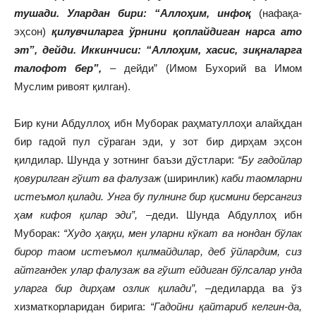
тушади. Улардан бири: “Аллоҳим, инфоқ
(нафақа-
эҳсон)
қилувчиларга ўрнини қоплайдиган нарса ато
эт”, дейди. Иккинчиси: “Аллоҳим, хасис, зиқналарга
талофот бер”,
– дейди” (Имом Бухорий ва Имом
Муслим ривоят қилган).
Бир куни Абдуллоҳ ибн Муборак раҳматуллоҳи алайҳдан
бир гадой пул сўраган эди, у зот бир дирҳам эҳсон
қилдилар. Шунда у зотнинг баъзи дўстлари:
“Бу гадойлар
қовурилган гўшт ва фалузаж
(ширинлик)
каби таомларни
истеъмол қилади. Унга бу пулнинг бир қисмини берсангиз
ҳам кифоя қилар эди”,
–деди. Шунда Абдуллоҳ ибн
Муборак:
“Худо ҳаққи, мен уларни кўкат ва нондан бўлак
бирор таом истеъмол қилмайдилар, деб ўйлардим, сиз
айтгандек улар фалузаж ва гўшт ейдиган бўлсалар унда
уларга бир дирҳам озлик қилади”,
–дедиларда ва ўз
хизматкорларидан бирига:
“Гадойни қайтариб келгин-да,