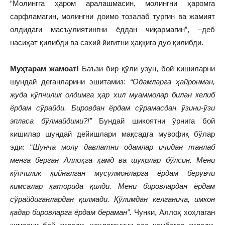
“Молингга ҳаром аралашмасин, молингни ҳаромга
сарфламагин, молингни доимо тозалаб тургин ва жамият
олдидаги масъулиятингни ёддан чиқармагин”, –деб
насиҳат қилибди ва сахий йигитни ҳаққига дуо қилибди.
Муҳтарам жамоат!
Баъзи бир қўли узун, бой кишиларни
шундай деганларини эшитамиз:
“Одамларга ҳайронман,
жуда кўпчилик олдимга ҳар хил муаммолар билан келиб
ёрдам сўрайди. Бировдан ёрдам сўрамасдан ўзини-ўзи
эпласа бўлмайдими?!”
Бундай шикоятни ўрнига бой
кишилар шундай дейишлари мақсадга мувофиқ бўлар
эди: “
Шунча молу давлатни одамлар ичидан танлаб
менга берган Аллоҳга ҳамд ва шукрлар бўлсин. Мени
кўпчилик қийналган мусулмонларга ёрдам берувчи
кимсалар қаторида қилди. Мени бировлардан ёрдам
сўрайдиганлардан қилмади. Қўлимдан келганича, имкон
қадар бировларга ёрдам бераман”.
Чунки, Аллоҳ хоҳлаган