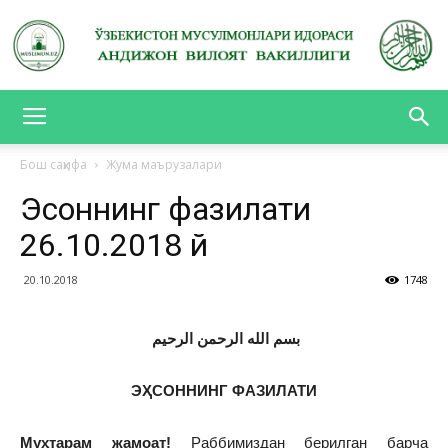
АНДИЖОН
Бош саҳифа
Жума маърузалари
Эҳсоннинг фазилати
ВИЛОЯТ
26.10.2018 й
20.10.2018
1748
ВАКИЛЛИГИ
بسم الله الرحمن الرحيم
ЭҲСОННИНГ ФАЗИЛАТИ
Муҳтарам жамоат!
Раббимиздан берилган барча