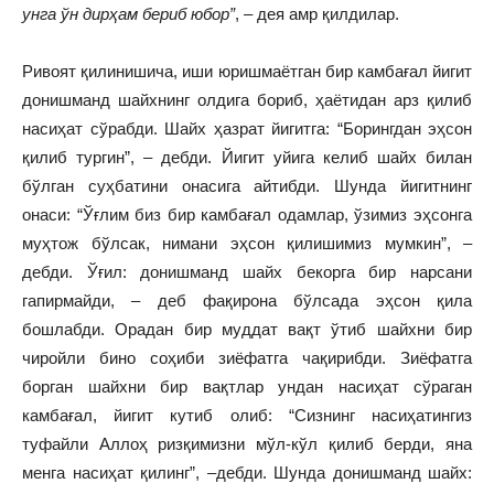
унга ўн дирҳам бериб юбор”
, – дея амр қилдилар.
Ривоят қилинишича, иши юришмаётган бир камбағал йигит
донишманд шайхнинг олдига бориб, ҳаётидан арз қилиб
насиҳат сўрабди. Шайх ҳазрат йигитга: “Борингдан эҳсон
қилиб тургин”, – дебди. Йигит уйига келиб шайх билан
бўлган суҳбатини онасига айтибди. Шунда йигитнинг
онаси: “Ўғлим биз бир камбағал одамлар, ўзимиз эҳсонга
муҳтож бўлсак, нимани эҳсон қилишимиз мумкин”, –
дебди. Ўғил: донишманд шайх бекорга бир нарсани
гапирмайди, – деб фақирона бўлсада эҳсон қила
бошлабди. Орадан бир муддат вақт ўтиб шайхни бир
чиройли бино соҳиби зиёфатга чақирибди. Зиёфатга
борган шайхни бир вақтлар ундан насиҳат сўраган
камбағал, йигит кутиб олиб: “Сизнинг насиҳатингиз
туфайли Аллоҳ ризқимизни мўл-кўл қилиб берди, яна
менга насиҳат қилинг”, –дебди. Шунда донишманд шайх: