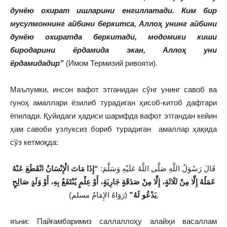
дунёю охират ишларини енгиллатади. Ким бир
мусулмоннинг айбини беркитса, Аллоҳ унинг айбини
дунёю охиратда беркитади, модомики киши
биродарини ёрдамида экан, Аллоҳ уни
ёрдамидадир”
(Имом Термизий ривояти).
Маълумки, инсон вафот этганидан сўнг унинг савоб ва
гуноҳ амаллари ёзилиб турадиган ҳисоб-китоб дафтари
ёпилади. Қуйидаги ҳадиси шарифда вафот этгандан кейин
ҳам савоби узлуксиз бориб турадиган амаллар ҳақида
сўз кетмоқда:
قَالَ رَسُوَلُ اللَّهِ صَلَّى اللَّهُ عَلَيْهِ وَسَلَّمَ:
“إِذَا مَاتَ الْإِنْسَانُ انْقَطَعَ عَنْهُ
عَمَلُهُ إِلَّا مِنْ ثَلَاثَةٍ، إِلَّا مِنْ صَدَقَةٍ جَارِيَةٍ، أَوْ عِلْمٍ يُنْتَفَعُ بِهِ، أَوْ وَلَدٍ صَالِحٍ
(رَوَاهُ الإِمَامُ مسلم).
يَدْعُو لَهُ”
яъни: Пайғамбаримиз саллаллоҳу алайҳи васаллам