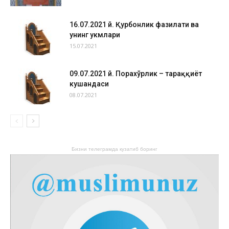
16.07.2021 й. Қурбонлик фазилати ва
унинг ҳукмлари
15.07.2021
09.07.2021 й. Порахўрлик – тараққиёт
кушандаси
08.07.2021
Бизни телеграмда кузатиб боринг