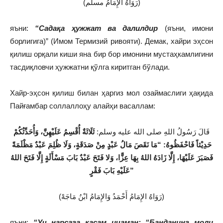
(رَوَاهُ الإِمَامُ مسلم)
яъни:
“Садақа ҳужжат ва далилдир
(яъни, имони
борлигига)” (Имом Термизий ривояти). Демак, хайри эҳсон
қилиш орқали киши яна бир бор имонини мустаҳкамлигини
тасдиқловчи ҳужжатни қўлга киритган бўлади.
Хайр-эҳсон қилиш билан ҳаргиз мол озаймаслиги ҳақида
Пайғамбар соллаллоҳу алайҳи васаллам:
قَالَ رَسُولُ اللهِ صلى الله عليه وسلم:
ثَلَاثَةٌ أُقْسِمُ عَلَيْهِنَّ، وَأُحَدِّثُكُمْ
مَا نَقَصَ مَالُ عَبْدٍ مِنْ صَدَقَةٍ، وَلَا ظُلِمَ عَبْدٌ مَظْلَمَةً
“
حَدِيْثاً فَاحْفَظُوهُ:
فَصَبَرَ عَلَيْهَا، إِلَّا زَادَهُ اللهُ بِهَا عِزًّا، وَلا فَتَحَ عَبْدٌ بَابَ مَسْأَلَةٍ إِلَّا فَتَحَ اللهُ
عَلَيْهِ بَابَ فَقْرٍ”
(رَوَاهُ الإِمَامُ أَحْمَدُ وَالإِمَامُ ابْنُ مَاجَهْ)
яъни:
“Уч нарсага қасам ичаман: “Банданинг моли