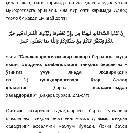
қилар экан, ояти каримада ваъда қилинганидек улкан
мукофотларга эришади. Яна бир ояти каримада Аллоҳ
таоло бу ҳақда шундай деган:
إِنْ تُبْدُوا الصَّدَقَاتِ فَنِعِمَّا هِيَ وَإِنْ تُخْفُوهَا وَتُؤْتُوهَا الْفُقَرَاءَ فَهُوَ خَيْرٌ
لَكُمْ وَيُكَفِّرُ عَنْكُمْ مِنْ سَيِّئَاتِكُمْ وَاللَّهُ بِمَا تَعْمَلُونَ خَبِيرٌ
.
яъни: “
Садақаларингизни агар ошкора берсангиз, жуда
яхши. Борди-ю, камбағалларга пинҳона берсангиз –
ўзингиз учун янада яхшироқдир
ва
(У)
гуноҳларингиздан ўтар. Аллоҳ
қилаётган
(барча)
ишларингиздан
хабардордир”
(Бақара сураси, 271-оят).
Оятнинг зоҳиридан садақаларнинг барча турларини
ошкора ёки пинҳона беришнинг жоизлиги, аммо пинҳона
садақанинг афзаллиги маълум бўлади. Лекин баъзи