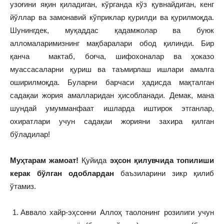
узоғини яқин қиладиган, кўрганда кўз қувнайдиган, кенг
йўллар ва замонавий кўприклар қурилди ва қурилмоқда.
Шунингдек, муқаддас қадамжолар ва буюк
алломаларимизнинг мақбаралари обод қилинди. Бир
қанча мактаб, боғча, шифохоналар ва ҳоказо
муассасаларни қуриш ва таъмирлаш ишлари амалга
оширилмоқда. Буларни барчаси ҳадисда мақталган
садақаи жория амалларидан ҳисобланади. Демак, мана
шундай умумманфаат ишларда иштирок этганлар,
охиратлари учун садақаи жорияни захира қилган
бўладилар!
Муҳтарам жамоат!
Қуйида
эҳсон қилувчида топилиши
керак бўлган одоблардан
баъзиларини зикр қилиб
ўтамиз.
Аввало хайр-эҳсонни Аллоҳ таолонинг розилиги учун