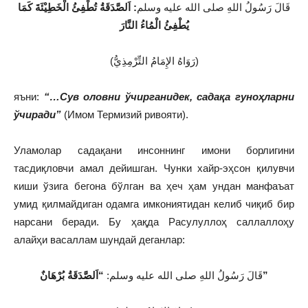
قَالَ رَسُولُ اللهِ صلى الله عليه وسلم
: ا
لصَّدَقَةُ تُطْفِئُ الْخَطِيْئَةَ كَمَا
يُطْفِئُ الْمُاءُ النَّارَ
(رَوَاهُ الإِمَامُ التِّرْمِذِيُّ)
яъни:
“…Сув оловни ўчирганидек, садақа гуноҳларни
ўчиради”
(Имом Термизий ривояти).
Уламолар садақани инсоннинг имони борлигини
тасдиқловчи амал дейишган. Чунки хайр-эҳсон қилувчи
киши ўзига бегона бўлган ва ҳеч ҳам ундан манфаъат
умид қилмайдиган одамга имкониятидан келиб чиқиб бир
нарсани беради. Бу ҳақда Расулуллоҳ саллаллоҳу
алайҳи васаллам шундай деганлар:
“اَلصَّدَقَةُ بُرْهَانٌ”
قَالَ رَسُولُ اللهِ صلى الله عليه وسلم: