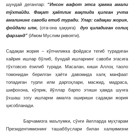
шундай деганлар:
“Инсон вафот этса ҳамма амали
тўхтайди. Фақат ҳаётлик вақтида қилган учта
амалининг савоби етиб туради. Улар: садақаи жория,
фойдали илм,
(ота-она ҳаққига)
дуо қиладиган солиҳ
фарзанд”
(Имом Муслим ривояти).
Садақаи жория – кўпчиликка фойдаси тегиб турадиган
хайрия ишлар бўлиб, бундай ишларнинг савоби эгасига
тўхтовсиз ёзилиб туради. Масалан, киши Аллоҳ таоло
томонидан берилган ҳаёти давомида халқ манфаат
топадиган турли илм даргоҳлари, масжид, мадраса,
шифохона, кўприк, йўллар барпо этиши ҳамда шунга
ўхшаш эзгу ишларни амалга ошириши садақаи жория
ҳисобланади.
Барчамизга маълумки, сўнги йилларда муҳтарам
Президентимизнинг ташаббуслари билан халқимизни