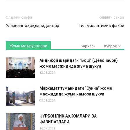
Олдинги саҳифа
Кейинги саҳифа
Уларнинг аҳлоқларидандир
Тил миллатимиз фахри
Жума маърузалари
Барчаси
Кўпроқ
Андижон шаҳридаги “Бош” (Девонабой)
жоме масжидида жума шукуҳи
12.01.2024
Мархамат туманидаги “Сунна” жоме
масжидида жума намози шукуҳи
05.01.2024
ҚУРБОНЛИК АҲКОМЛАРИ ВА
ФАЗИЛАТЛАРИ
16.07.2021