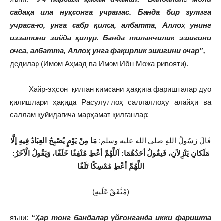
садақа ила нуқсонга учрамас. Банда бир зулмга
учраса-ю, унга сабр қилса, албатта, Аллоҳ унинг
иззатини зиёда қилур. Банда тиланчилик эшигини
очса, албатта, Аллоҳ унга фақирлик эшигини очар”,
–
дедилар (Имом Аҳмад ва Имом Ибн Можа ривояти).
Хайр-эҳсон қилган кимсани ҳаққига фаришталар дуо
қилишлари ҳақида Расулуллоҳ саллаллоҳу алайҳи ва
саллам қуйидагича марҳамат қилганлар:
قَالَ رَسُولُ اللهِ صلى الله عليه وسلم:
مَا مِنْ يَوْمٍ يُصْبِحُ العِبَادُ فِيهِ إلَّا
مَلَكانِ يَنْزِلاَنِ، فَيقُولُ أحَدُهُمَا: اَللَّهُمَّ أعْطِ مُنْفِقًا خَلَفًا، وَيَقُولُ الْآخَرُ:
اللَّهُمَّ أعْطِ مُمْسِكًا تَلَفًا
(مُتَّفَقٌ عَلَيهِ)
яъни:
“Ҳар тонг бандалар уйғонганда икки фаришта