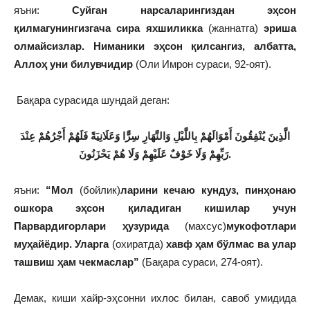
яъни:
Суйган нарсаларингиздан эҳсон
қилмагунингизгача сира яхшиликка
(жаннатга)
эриша
олмайсизлар. Ниманики эҳсон қилсангиз, албатта,
Аллоҳ уни билувчидир
(Оли Имрон сураси, 92-оят).
Бақара сурасида шундай деган:
الَّذِينَ يُنْفِقُونَ أَمْوَالَهُمْ بِاللَّيْلِ وَالنَّهَارِ سِرًّا وَعَلَانِيَةً فَلَهُمْ أَجْرُهُمْ عِنْدَ
رَبِّهِمْ وَلَا خَوْفٌ عَلَيْهِمْ وَلَا هُمْ يَحْزَنُونَ
.
яъни:
“Мол
(бойлик)
ларини кечаю кундуз, пинҳонаю
ошкора эҳсон қиладиган кишилар учун
Парвардигорлари ҳузурида
(махсус)
мукофотлари
муҳайёдир. Уларга
(охиратда)
хавф ҳам бўлмас ва улар
ташвиш ҳам чекмаслар”
(Бақара сураси, 274-оят).
Демак, киши хайр-эҳсонни ихлос билан, савоб умидида