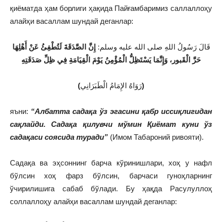
қиёматда ҳам борлиги ҳақида Пайғамбаримиз саллаллоҳу
алайҳи васаллам шундай деганлар:
قَالَ رَسُولُ اللهِ صلى الله عليه وسلم:
إ
نَّ الصَّدَقَةَ لَتُطْفِئُ عَنْ أَهْلِهَا
حَرَّ الْقَبور، وَإِنَّمَا يَسْتَظِلُّ الْمُؤْمِنُ يَوْمَ الْقِيَامَةِ فِي ظِلِّ صَدَقَتِهِ
(
رَوَاهُ الإِمَامُ الْطَبَرَانِي
)
яъни:
“Албатта садақа ўз эгасини қабр иссиқлигидан
сақлайди. Садақа қилувчи мўмин Қиёмат куни ўз
садақаси соясида туради”
(Имом Табароний ривояти).
Садақа ва эҳсоннинг барча кўринишлари, хоҳ у нафл
бўлсин хоҳ фарз бўлсин, барчаси гуноҳларнинг
ўчирилишига сабаб бўлади. Бу ҳақда Расулуллоҳ
соллаллоҳу алайҳи васаллам шундай деганлар: