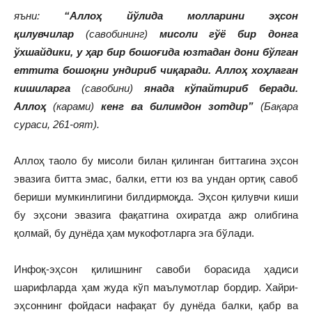
яъни:
“Аллоҳ йўлида молларини эҳсон
қилувчилар
(савобининг)
мисоли гўё бир донга
ўхшайдики, у ҳар бир бошоғида юзтадан дони бўлган
еттита бошоқни ундириб чиқаради. Аллоҳ хоҳлаган
кишиларга
(савобини)
янада кўпайтириб беради.
Аллоҳ
(карами)
кенг ва билимдон зотдир”
(Бақара
сураси, 261-оят).
Аллоҳ таоло бу мисоли билан қилинган биттагина эҳсон
эвазига битта эмас, балки, етти юз ва ундан ортиқ савоб
бериши мумкинлигини билдирмоқда. Эҳсон қилувчи киши
бу эҳсони эвазига фақатгина охиратда ажр олибгина
қолмай, бу дунёда ҳам мукофотларга эга бўлади.
Инфоқ-эҳсон қилишнинг савоби борасида ҳадиси
шарифларда ҳам жуда кўп маълумотлар бордир. Хайри-
эҳсоннинг фойдаси нафақат бу дунёда балки, қабр ва