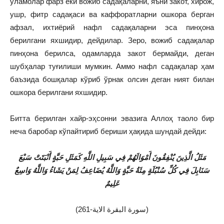
уламолар фарз ёки вожиб садақаларни, яъни закот, хирож,
ушр, фитр садақаси ва каффоратларни ошкора берган
афзал, ихтиёрий нафл садақаларни эса пинҳона
берилгани яхшидир, дейдилар. Зеро, вожиб садақалар
пинҳона берилса, одамларда закот бермайди, деган
шубҳалар туғилиши мумкин. Аммо нафл садақалар ҳам
баъзида бошқалар кўриб ўрнак олсин деган ният билан
ошкора берилгани яхшидир.
Битта берилган хайр-эҳсонни эвазига Аллоҳ таоло бир
неча баробар кўпайтириб бериши ҳақида шундай дейди:
مَثَلُ الَّذِينَ يُنْفِقُونَ أَمْوَالَهُمْ فِي سَبِيلِ اللَّهِ كَمَثَلِ حَبَّةٍ أَنْبَتَتْ سَبْعَ
سَنَابِلَ فِي كُلِّ سُنْبُلَةٍ مِئَةُ حَبَّةٍ وَاللَّهُ يُضَاعِفُ لِمَنْ يَشَاءُ وَاللَّهُ وَاسِعٌ
عَلِيمٌ
(سورة البقرة الاية-261)