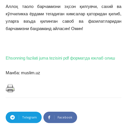
Аллоҳ таоло барчамизни эҳсон қилгувчи, сахий ва
кўпчиликка ёрдами тегадиган кимсалар қаторидан қилиб,
уларга ваъда қилинган савоб ва фазилатларидан
барчамизни баҳраманд айласин! Омин!
Ehsonning fazilati juma tezisini pdf форматда юклаб олиш
Манба: muslim.uz
Telegram
Facebook