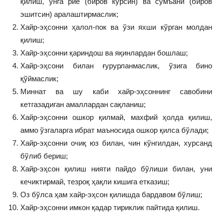
қилиш, унга риё (биров кўрсин) ва сумъани (биров
эшитсин) аралаштирмаслик;
Хайр-эҳсонни ҳалол-пок ва ўзи яхши кўрган молдан
қилиш;
Хайр-эҳсонни қариндош ва яқинлардан бошлаш;
Хайр-эҳсони билан ғурурланмаслик, ўзига бино
қўймаслик;
Миннат ва шу каби хайр-эҳсоннинг савобини
кетгазадиган амаллардан сақланиш;
Хайр-эҳсонни ошкор қилмай, махфий ҳолда қилиш,
аммо ўзгаларга ибрат маъносида ошкор қилса бўлади;
Хайр-эҳсонни очиқ юз билан, чин кўнгилдан, хурсанд
бўлиб бериш;
Хайр-эҳсон қилиш нияти пайдо бўлиши билан, уни
кечиктирмай, тезроқ ҳақли кишига етказиш;
Оз бўлса ҳам хайр-эҳсон қилишда бардавом бўлиш;
Хайр-эҳсонни имкон қадар тириклик пайтида қилиш.