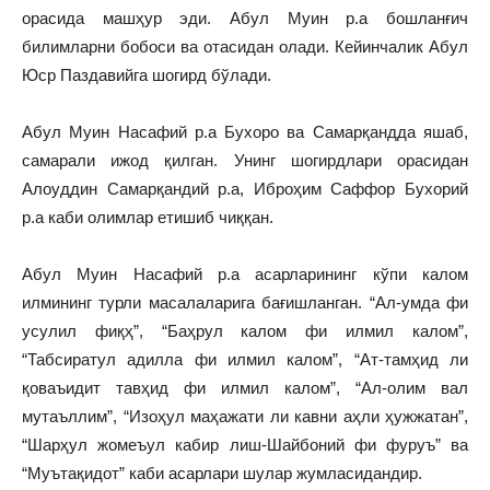
орасида машҳур эди. Абул Муин р.а бошланғич
билимларни бобоси ва отасидан олади. Кейинчалик Абул
Юср Паздавийга шогирд бўлади.
Абул Муин Насафий р.а Бухоро ва Самарқандда яшаб,
самарали ижод қилган. Унинг шогирдлари орасидан
Алоуддин Самарқандий р.а, Иброҳим Саффор Бухорий
р.а каби олимлар етишиб чиққан.
Абул Муин Насафий р.а асарларининг кўпи калом
илмининг турли масалаларига бағишланган. “Ал-умда фи
усулил фиқҳ”, “Баҳрул калом фи илмил калом”,
“Табсиратул адилла фи илмил калом”, “Ат-тамҳид ли
қоваъидит тавҳид фи илмил калом”, “Ал-олим вал
мутаъллим”, “Изоҳул маҳажати ли кавни аҳли ҳужжатан”,
“Шарҳул жомеъул кабир лиш-Шайбоний фи фуруъ” ва
“Муътақидот” каби асарлари шулар жумласидандир.