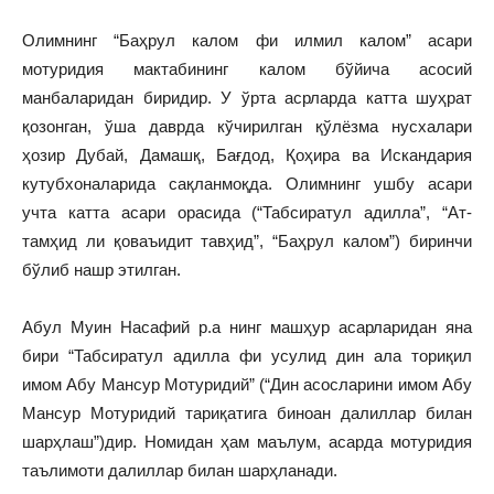
Олимнинг “Баҳрул калом фи илмил калом” асари
мотуридия мактабининг калом бўйича асосий
манбаларидан биридир. У ўрта асрларда катта шуҳрат
қозонган, ўша даврда кўчирилган қўлёзма нусхалари
ҳозир Дубай, Дамашқ, Бағдод, Қоҳира ва Искандария
кутубхоналарида сақланмоқда. Олимнинг ушбу асари
учта катта асари орасида (“Табсиратул адилла”, “Ат-
тамҳид ли қоваъидит тавҳид”, “Баҳрул калом”) биринчи
бўлиб нашр этилган.
Абул Муин Насафий р.а нинг машҳур асарларидан яна
бири “Табсиратул адилла фи усулид дин ала ториқил
имом Абу Мансур Мотуридий” (“Дин асосларини имом Абу
Мансур Мотуридий тариқатига биноан далиллар билан
шарҳлаш”)дир. Номидан ҳам маълум, асарда мотуридия
таълимоти далиллар билан шарҳланади.