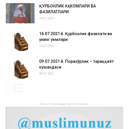
ҚУРБОНЛИК АҲКОМЛАРИ ВА
ФАЗИЛАТЛАРИ
16.07.2021
16.07.2021 й. Қурбонлик фазилати ва
унинг ҳукмлари
15.07.2021
09.07.2021 й. Порахўрлик – тараққиёт
кушандаси
08.07.2021
Бизни телеграмда кузатиб боринг