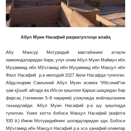
Абул Муин Насафий раҳматуллоҳи алайҳ
Абу Мансур Мотуридий мактабининг атоқли
намояндаларидан бири, улуғ олим Абул Муин Маймун ибн
Муҳаммад ибн Мўътамад ибн Муҳаммад ибн Макҳул ибн
Фазл Насафий р.а милодий 1027 йили Насафда туғилган.
Абдулкарим Самъоний Абул Муин исмига “Ибсоний”ни
ҳам қўшиб айтади ва Ибсон қишлоғи Қарши шаҳридан бир
фарсаҳ (тахминан 5–6 чақирим) узоқликда жойлашганини
таъкидлайди. Абул Муин Насафий р.а шу қишлоқда
туғилган. Унинг катта бобоси Макҳул Насафий (вафоти
930 й.) Имом Мотуридийнинг шогирдларидан эди. Бобоси
Мўътамид ибн Макҳул Насафий р.а эса ҳанафий олимлар