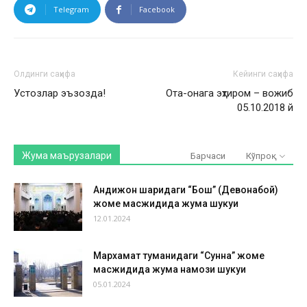
Telegram
Facebook
Олдинги саҳифа
Кейинги саҳифа
Устозлар эъзозда!
Ота-онага эҳтиром – вожиб
05.10.2018 й
Жума маърузалари
Барчаси
Кўпроқ
Андижон шаҳридаги “Бош” (Девонабой)
жоме масжидида жума шукуҳи
12.01.2024
Мархамат туманидаги “Сунна” жоме
масжидида жума намози шукуҳи
05.01.2024