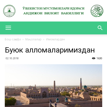
АНДИЖОН
Бош саҳифа
Мақолалар
Имомлардан
Буюк алломаларимиздан
ВИЛОЯТ
02.10.2018
1630
ВАКИЛЛИГИ