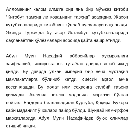
Алломанинг калом илмига оид яна бир мўъжаз китоби
“Китобут тамҳид ли қоваъидит тавҳид” асаридир. Жаҳон
кутубхоналарида китобнинг кўплаб нусхалари сақланади.
Яқинда Туркияда бу асар Истамбул кутубхоналарида
сақланаётган қўлёзмалари асосида қайта нашр этилди.
Абул Муин Насафий аббосийлар ҳукмронлиги
заифлашиб, инқирозга юз тутаёган даврда яшаб ижод
қилди. Бу даврда улкан империя бир неча мустақил
мамлакатларга бўлиниб кетди, сиёсий аҳвол анча
кескинлашди. Бу ҳолат илм соҳасига салбий таъсир
қилмади. Аксинча, юксак маданият маркази бўлган
пойтахт Бағдодга беллашадиган Қуртуба, Қоҳира, Бухоро
каби маданият ўчоқлари пайдо бўлди. Шундай илм-ирфон
марказларида Абул Муин Насафийдек буюк олимлар
етишиб чиқди.