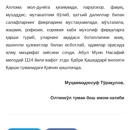
Аллома мол-дунёга қизиқмади, парҳезкор, фақиҳ,
муҳаддис, мутакаллим бўлиб, қатъий далиллар билан
салафларнинг фикрларини мустаҳкамлади, мўътазила,
жаҳмия, рофизия, хорижия каби мухолиф фирқаларга
қарши туриб, уларнинг ақидаси ботиллигини аниқ,
ишончли ҳужжатлар билан исботлаб, одамлар орасида
илму маърифат зиёсини сочди. Абул Муин Насафий
милодий 1114 йили вафот этди. Қабри Қашқадарё вилояти
Қарши туманидаги Қовчин қишлоғида.
Муҳаммадюсуф Тўрақулов,
Олтинкўл туман бош имом-хатиби