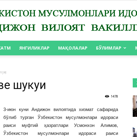
ХАТМ
ЯНГИЛИКЛАР
МАҚОЛАЛАР
БЎЛИМЛАР
АНДИЖОН
куҳи
ҳ шукуҳи
1478
ВИЛОЯТ
3-июн куни Андижон вилоятида хизмат сафарида
бўлиб турган Ўзбекистон мусулмонлари идораси
раиси муфтий ҳазратлари Усмонхон Алимов,
Ўзбекистон мусулмонлари идораси раиси