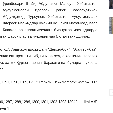
ВАКИЛЛИГИ
ўринбосари Шайҳ Абдулазиз Мансур, Ўзбекистон
мусулмонлари идораси раиси маслаҳатчиси
Абдулҳамид Турсунов, Ўзбекистон мусулмонлари
идораси масжидлар бўлими бошлиғи Муҳаммадназар
Қаюмовлар вилоятимиздаги бир қатор масжидларда
лган шароитлар ва имкониятлар билан танишдилар.
ид”, Андижон шахридаги “Девонабой”, “Эски гумбаз”,
ида иштирок этишиб, тинч ва осуда ҳаётимиз, таровеҳ
з, ҳатми Қуръонларнинг баракоти ва буларга шукрона
ар.
291,1290,1289,1293″ limit=”6″ link=”lightbox” width=”200″
1297,1298,1299,1300,1301,1302,1303,1304″ limit=”9″
ever”]