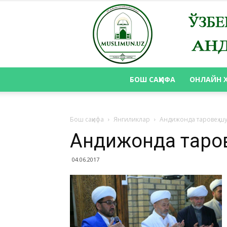
БОШ САҲИФА
ОНЛАЙН 
Бош саҳифа
Янгиликлар
Андижонда таровеҳ шу
Андижонда тарове
04.06.2017