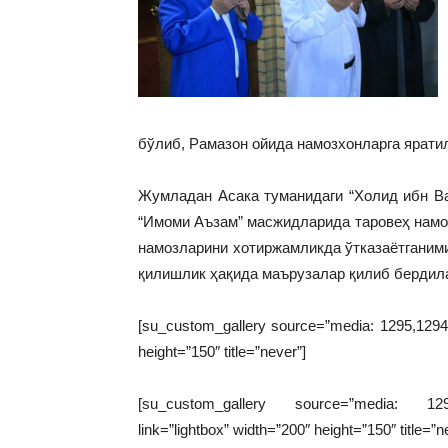
бўлиб, Рамазон ойида намозхонларга ярати
Жумладан Асака туманидаги “Холид ибн Вал
“Имоми Аъзам” масжидларида таровеҳ намоз
намозларини хотиржамликда ўтказаётганими
қилишлик ҳақида маърузалар қилиб бердил
[su_custom_gallery source=”media: 1295,1294,1
height=”150″ title=”never”]
[su_custom_gallery source=”media: 1296,
link=”lightbox” width=”200″ height=”150″ title=”n