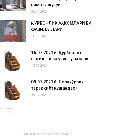
намози шукуҳи
05.01.2024
ҚУРБОНЛИК АҲКОМЛАРИ ВА
ФАЗИЛАТЛАРИ
16.07.2021
16.07.2021 й. Қурбонлик
фазилати ва унинг ҳукмлари
15.07.2021
09.07.2021 й. Порахўрлик –
тараққиёт кушандаси
08.07.2021
Бизни телеграмда кузатиб боринг