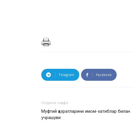
Telegram
Facebook
Олдинги саҳифа
Муфтий ҳазратларини имом-хатиблар билан
учрашуви