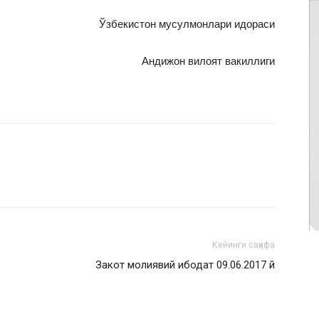
Ўзбекистон мусулмонлари идораси
Андижон вилоят вакиллиги
Кейинги саҳифа
Закот молиявий ибодат 09.06.2017 й