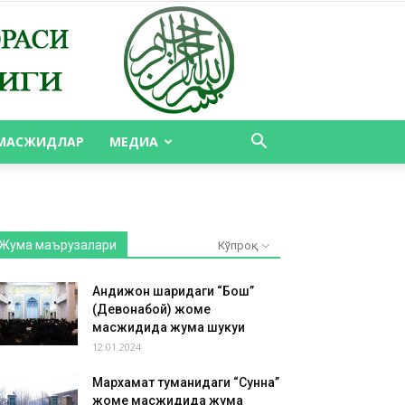
МАСЖИДЛАР
МЕДИА
Жума маърузалари
Кўпроқ
Андижон шаҳридаги “Бош”
(Девонабой) жоме
масжидида жума шукуҳи
12.01.2024
Мархамат туманидаги “Сунна”
жоме масжидида жума