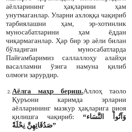
аёлларининг ҳақларини ҳам
унутмаганлар. Уларни ахлоққа чақириб
тарбиялашни ҳам, эр-хотинлик
муносабатларини ҳам ёддан
чиқармаганлар. Ҳар бир эр аёли билан
бўладиган муносабатларда
Пайғамбаримиз саллаллоҳу алайҳи
васалламни ўзига намуна қилиб
олмоғи зарурдир.
Аёл
га
маҳр
бериш
.
Аллоҳ таоло
Қуръони каримда эрларни
аёлларининг мазкур ҳақларига риоя
қилишга чақириб:
“
وَآتُواْ النَّسَاء
صَدُقَاتِهِنَّ نِحْلَةً
”