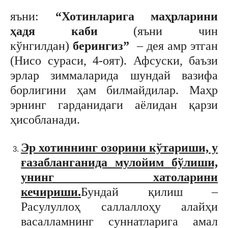
яъни:
“Хотинларига маҳрларини
ҳадя каби
(яъни чин
кўнгилдан)
берингиз”
– дея амр этган
(Нисо сураси, 4-оят). Афсуски, баъзи
эрлар зиммаларида шундай вазифа
борлигини ҳам билмайдилар. Маҳр
эрнинг гарданидаги аёлидан қарзи
ҳисобланади.
Эр хотиннинг озорини кўтариши, у
ғазабланганида мулойим бўлиши,
унинг хатоларини
кечириши.
Бундай қилиш –
Расулуллоҳ саллаллоҳу алайҳи
васалламнинг суннатларига амал