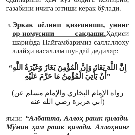
ғазабини ичига ютиши керак бўлади.
Эркак аёлини қизғаниши, унинг
ор-номусини сақлаши.
Ҳадиси
шарифда Пайғамбаримиз саллаллоҳу
алайҳи васаллам шундай дедилар:
“إِنَّ اللَّهَ يَغَارُ وَإِنَّ الْمُؤْمِنَ يَغَارُ وَغَيْرَةُ اللَّهِ
أَنْ يَأْتِيَ الْمُؤْمِنُ مَا حَرَّمَ عَلَيْهِ”
(رواه الإمام البخاري والإمام مسلم عن
أبي هريرة رضي الله عنه)
яъни:
“Албатта, Аллоҳ рашк қилади.
Мўмин ҳам рашк қилади. Аллоҳнинг