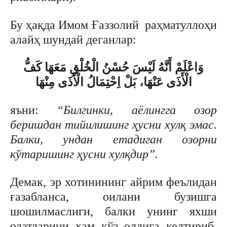
Бу ҳақда Имом Ғаззолий раҳматуллоҳи
алайҳ шундай деганлар:
وَاعْلَمْ أَنَّهُ لَيْسَ حُسْنُ الْخُلْقِ مَعَهَا كَفُّ
الْأَذَى عَنْهَا، بَلْ اِحْتِمَالُ الْأَذَى مِنْهَا
яъни:
“Билгинки, аёлингга озор
беришдан тийилишинг ҳусни хулқ эмас.
Балки, ундан етадиган озорни
кўтаришинг ҳусни хулқдир”.
Демак, эр хотинининг айрим феълидан
ғазабланса, оилани бузишга
шошилмаслиги, балки унинг яхши
одатларини ҳам кўз олдига келтириб,