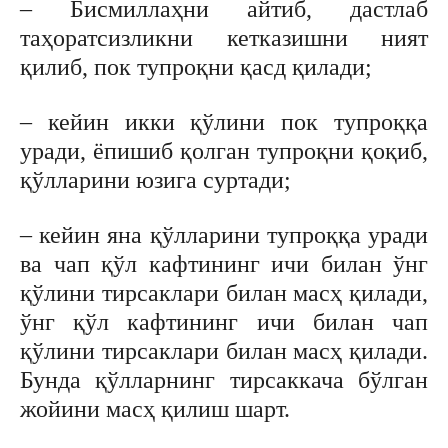
– Бисмиллаҳни айтиб, дастлаб
таҳоратсизликни кетказишни ният
қилиб, пок тупроқни қасд қилади;
– кейин икки қўлини пок тупроққа
уради, ёпишиб қолган тупроқни қоқиб,
қўлларини юзига суртади;
– кейин яна қўлларини тупроққа уради
ва чап қўл кафтининг ичи билан ўнг
қўлини тирсаклари билан масҳ қилади,
ўнг қўл кафтининг ичи билан чап
қўлини тирсаклари билан масҳ қилади.
Бунда қўлларнинг тирсаккача бўлган
жойини масҳ қилиш шарт.