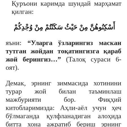
Қуръони каримда шундай марҳамат
қилган:
أَسْكِنُوهُنَّ مِنْ حَيْثُ سَكَنْتُمْ مِنْ وُجْدِكُمْ
яъни:
“Уларга ўзларингиз маскан
тутган жойдан тоқатингизга қараб
жой берингиз…”
(Талоқ сураси 6-
оят).
Демак, эрнинг зиммасида хотинини
турар жой билан таъминлаш
мажбурияти бор. Фиқҳий
китобларимизда: Аҳли-аёл учун ҳеч
бўлмаганда қулфланадиган алоҳида
битта хона ажратиб бериш эрнинг