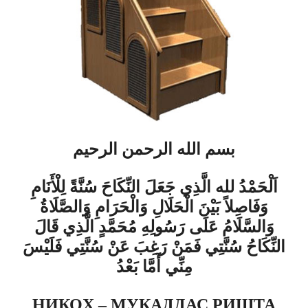
بسم الله الرحمن الرحيم
اَلْحَمْدُ لله الَّذِي جَعَلَ النِّكَاحَ سُنَّةً لِلْأَنَامِ
وَفَاصِلاً بَيْنَ الْحَلَالِ وَالْحَرَامِ
وَالصَّلَاةُ
وَالسَّلَامُ عَلَى رَسُولِهِ مُحَمَّدٍ الَّذِي قَالَ
النِّكَاحُ سُنَّتِي فَمَنْ رَغِبَ عَنْ سُنَّتِي فَلَيْسَ
مِنِّي أَمَّا بَعْدُ
НИКОҲ – МУҚАДДАС РИШТА