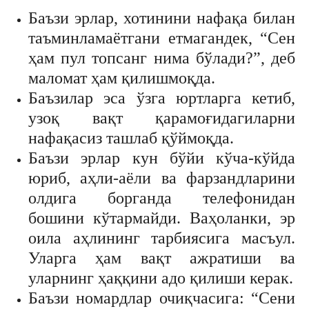
Баъзи эрлар, хотинини нафақа билан
таъминламаётгани етмагандек, “Сен
ҳам пул топсанг нима бўлади?”, деб
маломат ҳам қилишмоқда.
Баъзилар эса ўзга юртларга кетиб,
узоқ вақт қарамоғидагиларни
нафақасиз ташлаб қўймоқда.
Баъзи эрлар кун бўйи кўча-кўйда
юриб, аҳли-аёли ва фарзандларини
олдига борганда телефонидан
бошини кўтармайди. Ваҳоланки, эр
оила аҳлининг тарбиясига масъул.
Уларга ҳам вақт ажратиши ва
уларнинг ҳаққини адо қилиши керак.
Баъзи номардлар очиқчасига: “Сени