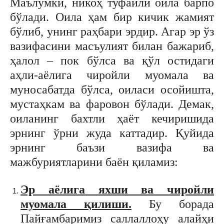
Маълумки, никоҳ туфайли оила барпо
бўлади. Оила ҳам бир кичик жамият
бўлиб, унинг раҳбари эрдир. Агар эр ўз
вазифасини масъулият билан бажариб,
ҳалол – пок бўлса ва қўл остидаги
аҳли-аёлига чиройли муомала ва
муносабатда бўлса, оиласи осойишта,
мустаҳкам ва фаровон бўлади. Демак,
оиланинг бахтли ҳаёт кечиришида
эрнинг ўрни жуда каттадир. Қуйида
эрнинг баъзи вазифа ва
мажбуриятларини баён қиламиз:
Эр аёлига яхши ва чиройли
муомала қилиши.
Бу борада
Пайғамбаримиз саллаллоҳу алайҳи