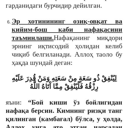
гарданидаги бурчидир дейилган.
Эр хотинининг озиқ-овқат ва
кийим-бош каби нафақасини
таъминлаши.
Нафақанинг миқдори
эрнинг иқтисодий ҳолидан келиб
чиқиб белгиланади. Аллоҳ таоло бу
ҳақда шундай деган:
لِيُنْفِقْ ذُو سَعَةٍ مِنْ سَعَتِهِ وَمَنْ قُدِرَ عَلَيْهِ
رِزْقُهُ فَلْيُنْفِقْ مِمَّا آَتَاهُ اللَّهُ
яъни:
“Бой киши ўз бойлигидан
нафақа берсин. Кимнинг ризқи танг
қилинган (камбағал) бўлса, у ҳолда,
Аллоҳ унга ато этган нарсадан