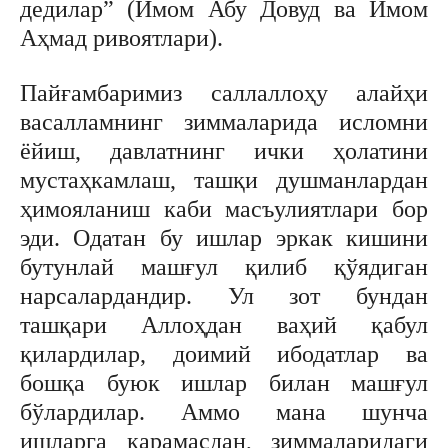
дедилар” (Имом Абу Довуд ва Имом
Аҳмад ривоятлари).
Пайғамбаримиз саллаллоҳу алайҳи
васалламнинг зиммаларида исломни
ёйиш, давлатнинг ички ҳолатини
мустаҳкамлаш, ташқи душманлардан
ҳимояланиш каби масъулиятлари бор
эди. Одатан бу ишлар эркак кишини
бутунлай машғул қилиб қўядиган
нарсалардандир. Ул зот бундан
ташқари Аллоҳдан ваҳий қабул
қилардилар, доимий ибодатлар ва
бошқа буюк ишлар билан машғул
бўлардилар. Аммо мана шунча
ишларга қарамасдан, зиммаларидаги