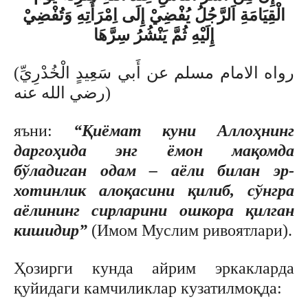
الْقِيَامَةِ اَلرَّجُلُ يُفْضِيْ إِلَى اِمْرَأَتِهِ وَتُفْضِيْ
إِلَيْهِ ثُمَّ يَنْشُرُ سِرَّهَا
(رواه الامام مسلم عن أَبي سَعِيدٍ الْخُدْرِيِّ
رضي الله عنه)
яъни:
“Қиёмат куни Аллоҳнинг
даргоҳида энг ёмон мақомда
бўладиган одам – аёли билан эр-
хотинлик алоқасини қилиб, сўнгра
аёлининг сирларини ошкора қилган
кишидир”
(Имом Муслим ривоятлари).
Ҳозирги кунда айрим эркакларда
қуйидаги камчиликлар кузатилмоқда: