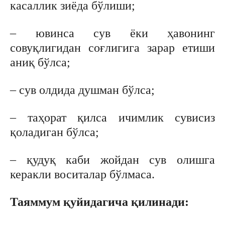
касаллик зиёда бўлиши;
– ювинса сув ёки ҳавонинг
совуқлигидан соғлигига зарар етиши
аниқ бўлса;
– сув олдида душман бўлса;
– таҳорат қилса ичимлик сувисиз
қоладиган бўлса;
– қудуқ каби жойдан сув олишга
керакли воситалар бўлмаса.
Таяммум қуйидагича қилинади: