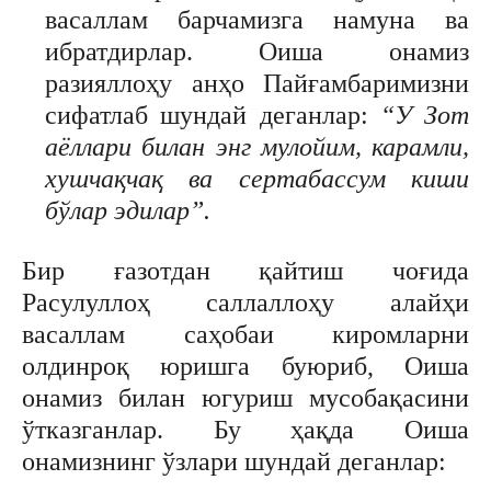
васаллам барчамизга намуна ва
ибратдирлар. Оиша онамиз
разияллоҳу анҳо Пайғамбаримизни
сифатлаб шундай деганлар:
“У Зот
аёллари билан энг мулойим, карамли,
хушчақчақ ва сертабассум киши
бўлар эдилар”.
Бир ғазотдан қайтиш чоғида
Расулуллоҳ саллаллоҳу алайҳи
васаллам саҳобаи киромларни
олдинроқ юришга буюриб, Оиша
онамиз билан югуриш мусобақасини
ўтказганлар. Бу ҳақда Оиша
онамизнинг ўзлари шундай деганлар: