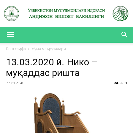
АНДИЖОН
Бош саҳифа
Жума маърузалари
13.03.2020 й. Никоҳ –
ВИЛОЯТ
муқаддас ришта
11.03.2020
8953
ВАКИЛЛИГИ