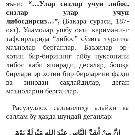
яъни:
“…Улар сизлар учун либос,
сизлар улар учун
либосдирсиз…”,
(Бақара сураси, 187-
оят). Уламолар ушбу ояти кариманинг
тафсирларида “либос” сўзига турлича
маънолар берганлар. Баъзилар эр-
хотин бир-бирининг айбу нуқсонини
либос каби яширади, десалар, бошқа
бирлари эр-хотин бир-бирларини фаҳш
ва зинодан сақлайдилар, деган
маъноларни берганлар.
Расулуллоҳ саллаллоҳу алайҳи ва
саллам бу ҳақда шундай деганлар:
إِنَّ مِنْ أَشَرِّ النَّاسِ عِنْدَ اللهِ مَنْزِلَةً يَوْمَ