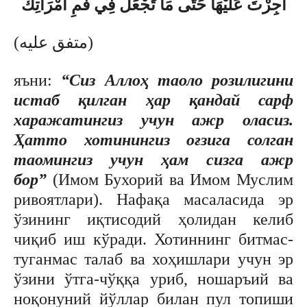
أُجِرْتَ عَلَيْهَا حَتَّى مَا تَجْعَلُ فِي فَمِ امْرَأَتِكَ
(متفق عليه)
яъни:
“Сиз Аллоҳ таоло розилигини
истаб қилган ҳар қандай сарф
харажатингиз учун ажр оласиз.
Ҳатто хотинингиз оғзига солган
таомингиз учун ҳам сизга ажр
бор”
(Имом Бухорий ва Имом Муслим
ривоятлари). Нафақа масаласида эр
ўзининг иқтисодий ҳолидан келиб
чиқиб иш кўради. Хотиннинг битмас-
туганмас талаб ва хоҳишлари учун эр
ўзини ўтга-чўққа уриб, ношаръий ва
ноқонуний йўллар билан пул топиши