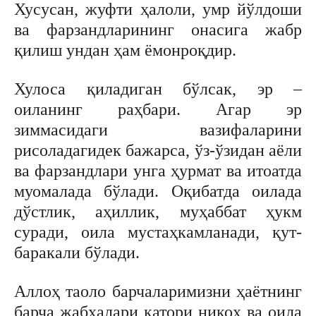
Хусусан, жуфти ҳалоли, умр йўлдоши
ва фарзандларининг онасига жабр
қилиш ундан ҳам ёмонроқдир.
Хулоса қиладиган бўлсак, эр –
оиланинг раҳбари. Агар эр
зиммасидаги вазифаларини
рисоладагидек бажарса, ўз-ўзидан аёли
ва фарзандлари унга ҳурмат ва итоатда
муомалада бўлади. Оқибатда оилада
дўстлик, аҳиллик, муҳаббат ҳукм
суради, оила мустаҳкамланади, қут-
баракали бўлади.
Аллоҳ таоло барчаларимизни ҳаётнинг
барча жабҳалари қатори никоҳ ва оила