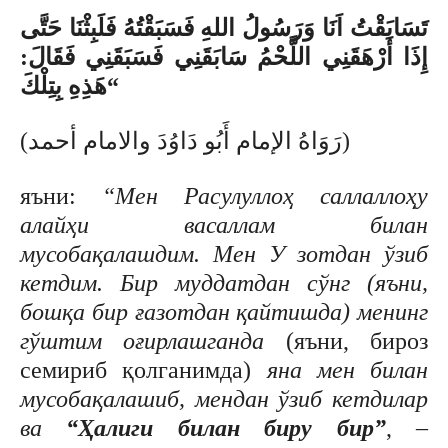
تَسَابَقْتُ ا
نَا وَرَسُولُ اللهِ فَسَبَقْتُهُ فَلَبِثْنَا حَتَّى
إِذَا أَرْهَقَنِي اللَّحْمُ سَابَقَنِي فَسَبَقَنِي فَقَالَ:
“هَذِهِ بِتِلْكَ
(رَوَاهُ الإمام أَبُو دَاوُدَ والامام أحمد)
яъни:
“Мен Расулуллоҳ саллаллоҳу
алайҳи васаллам билан
мусобақалашдим. Мен У зотдан ўзиб
кетдим. Бир муддатдан сўнг (яъни,
бошқа бир ғазотдан қайтишда) менинг
гўштим оғирлашганда
(яъни, бироз
семириб қолганимда)
яна мен билан
мусобақалашиб, мендан ўзиб кетдилар
ва
“Ҳалиги билан биру бир”
, –