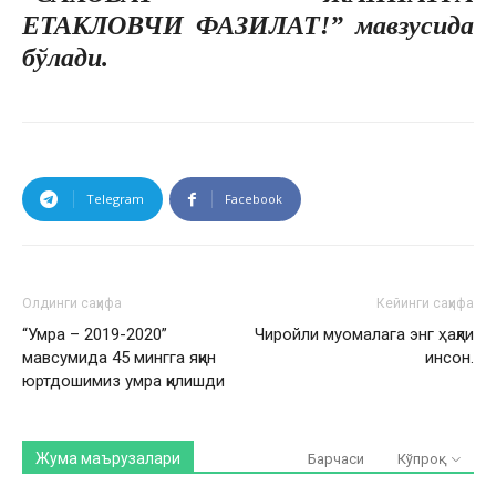
ЕТАКЛОВЧИ ФАЗИЛАТ!”
мавзусида
бўлади.
Telegram
Facebook
Олдинги саҳифа
Кейинги саҳифа
“Умра – 2019-2020”
Чиройли муомалага энг ҳақли
мавсумида 45 мингга яқин
инсон.
юртдошимиз умра қилишди
Жума маърузалари
Барчаси
Кўпроқ