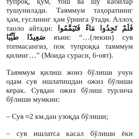
тупроқ, қум, тош ва шу кабилар
тушунилади. Таяммум таҳоратнинг
ҳам, ғуслнинг ҳам ўрнига ўтади. Аллоҳ
таоло айтади:
فَلَمْ تَجِدُوا مَاءً فَتَيَمَّمُوا
صَعِيدًا طَيِّبًا
яъни: “…(лекин) сув
топмасангиз, пок тупроққа таяммум
қилинг…” (Моида сураси, 6-оят).
Таяммум қилиш жоиз бўлиши учун
одам сув ишлатишдан ожиз бўлиши
керак. Сувдан ожиз бўлиш турлича
бўлиши мумкин:
– Сув ≈2 км.дан узоқда бўлиши;
– сув ишлатса касал бўлиши ёки