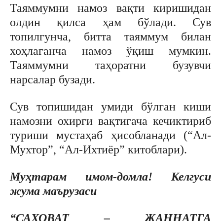
Таяммумни намоз вақти киришидан
олдин қилса ҳам бўлади. Сув
топилгунча, битта таяммум билан
хоҳлаганча намоз ўқиш мумкин.
Таяммумни таҳоратни бузувчи
нарсалар бузади.
Сув топишидан умиди бўлган киши
намозни охирги вақтигача кечиктириб
туриши мустаҳаб ҳисобланади (“Ал-
Мухтор”, “Ал-Ихтиёр” китоблари).
Муҳтарам имом-домла! Келгуси
жума маърузаси
“САХОВАТ – ЖАННАТГА