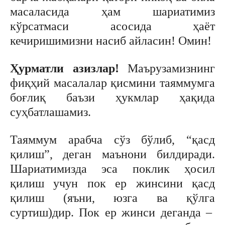
масаласида ҳам шариатимиз
кўрсатмаси асосида ҳаёт
кечиришимизни насиб айласин! Омин!
Ҳурматли азизлар!
Маърузамизнинг
фиқҳий масалалар қисмини таяммумга
боғлиқ баъзи ҳукмлар ҳақида
суҳбатлашамиз.
Таяммум арабча сўз бўлиб, “қасд
қилиш”, деган маънони билдиради.
Шариатимизда эса поклик ҳосил
қилиш учун пок ер жинсини қасд
қилиш (яъни, юзга ва қўлга
суртиш)дир. Пок ер жинси деганда –