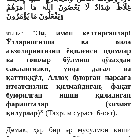
غِلَاظٌ شِدَادٌ لَا يَعْصُونَ اللَّهَ مَا أَمَرَهُمْ
وَيَفْعَلُونَ مَا يُؤْمَرُونَ
яъни: “
Эй, имон келтирганлар!
Ўзларингизни ва оила
аъзоларингизни ёқилғиси одамлар
ва тошлар бўлмиш дўзахдан
сақлангизки, унда дағал ва
қаттиққўл, Аллоҳ буюрган нарсага
итоатсизлик қилмайдиган, фақат
буюрилган ишни қиладиган
фаришталар (хизмат
қилурлар)”
(Таҳрим сураси 6-оят).
Демак, ҳар бир эр мусулмон киши