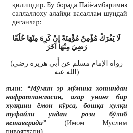
қилишдир. Бу борада Пайғамбаримиз
саллаллоҳу алайҳи васаллам шундай
деганлар:
لَا يَفْرَكْ مُؤْمِنٌ مُؤْمِنَةً إِنْ كَرِهَ مِنْهَا خُلُقًا
رَضِيَ مِنْهَا آخَرَ
(رواه الإمام مسلم عن أَبي هريرة رضي
الله عنه)
яъни:
“Мўмин эр мўмина хотиндан
нафратланмасин, агар унинг бир
хулқини ёмон кўрса, бошқа хулқи
туфайли ундан рози бўлиб
кетаверади”
(Имом Муслим
ривоятлари).