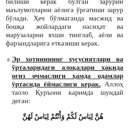
билиши керак бўлган зарурий
маълумотларни аёлига ўргатиши зарур
бўлади. Ҳеч бўлмаганда масжид ва
бошқа жойлардаги насиҳат ва
марузаларни яхши тинглаб, аёли ва
фарзандларига етказиши керак.
Эр хотинининг хусусиятлари ва
ўрталаридаги алоқалари ҳақида
оғиз очмаслиги ҳамда одамлар
ўртасида ёймаслиги керак.
Аллоҳ
таоло Қуръони каримда шундай
деган:
هُنَّ لِبَاسٌ لَكُمْ وَأَنْتُمْ لِبَاسٌ لَهُنَّ