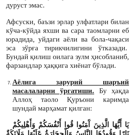
дуруст эмас.
Афсуски, баъзи эрлар улфатлари билан
кўча-кўйда яхши ва сара таомларни еб
юрадида, уйдаги аёли ва бола-чақаси
эса зўрға тирикчилигини ўтказади.
Бундай қилиш оилага зулм ҳисобланиб,
фарзандлар ҳаққига хиёнат бўлади.
Аёлига зарурий шаръий
масалаларни ўргатиши
.
Бу ҳақда
Аллоҳ таоло Қуръони каримда
шундай марҳамат қилган:
يَا أَيُّهَا الَّذِينَ آَمَنُوا قُوا أَنْفُسَكُمْ وَأَهْلِيكُمْ
نَارًا وَقُودُهَا النَّاسُ وَالْحِجَارَةُ عَلَيْهَا مَلَائِكَةٌ