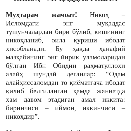
Муҳтарам жамоат!
Никоҳ –
Исломдаги энг муқаддас
тушунчалардан бири бўлиб, кишининг
никоҳланиб, оила қуриши ибодат
ҳисобланади. Бу ҳақда ҳанафий
мазҳабининг энг йирик уламоларидан
бўлган Ибн Обидин раҳматуллоҳи
алайҳ шундай деганлар: “Одам
алайҳиссаломдан то қиёматгача ибодат
қилиб белгиланган ҳамда жаннатда
ҳам давом этадиган амал иккита:
биринчиси – иймон, иккинчиси –
никоҳдир”.