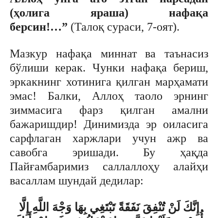
(ҳолига яраша) нафақа
берсин!…”
(Талоқ сураси, 7-оят).
Мазкур нафақа миннат ва таънасиз
бўлиши керак. Чунки нафақа бериш,
эркакнинг хотинига қилган марҳамати
эмас! Балки, Аллоҳ таоло эрнинг
зиммасига фарз қилган амални
бажаришдир! Динимизда эр оиласига
сарфлаган харжлари учун ажр ва
савобга эришади. Бу ҳақда
Пайғамбаримиз саллаллоҳу алайҳи
васаллам шундай дедилар:
إِنَّكَ لَنْ تُنْفِقَ نَفَقَةً تَبْتَغِي بِهَا وَجْهَ اللَّهِ إِلَّا