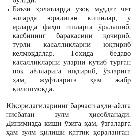
бўлади.
Баъзи ҳолатларда узоқ муддат чет
элларда юрадиган кишилар, у
ерларда фаҳш ишларга ўралашиб,
касбининг баракасини қочириб,
турли касалликларни юқтириб
келмоқдалар. Гоҳида бедаво
касалликларни уларни кутиб турган
пок аёлларига юқтириб, ўзларига
ҳам, жуфтларига ҳам жабр
қилишмоқда.
Юқоридагиларнинг барчаси аҳли-аёлга
нисбатан зулм ҳисобланади.
Динимизда киши ўзига ҳам, ўзгаларга
ҳам зулм қилиши қаттиқ қораланган.