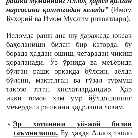
рашки мўминнинг Аллоҳ ҳаром қилган
нарсасини қилмоғидан келади”
(Имом
Бухорий ва Имом Муслим ривоятлари).
Исломда рашк ана шу даражада юксак
баҳоланиши билан бир қаторда, бу
борада ҳаддан ошиш, чегарадан чиқиш
қораланади. Ўз ўрнида ва меъёрида
бўлган рашк эркакда бўлсин, аёлда
бўлсин, мақталган ва гўзал турмуш
тақозо этган хислатлардандир. Ҳар
икки томон ҳам умр йўлдошининг
меъёрдаги рашкини қадрлаши лозим.
Эр хотинини уй-жой билан
таъминлаши.
Бу ҳақда Аллоҳ таоло