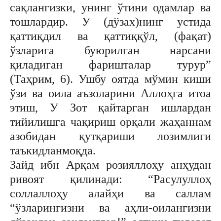
сақлангизки, унинг ўтини одамлар ва
тошлардир. У (дўзах)нинг устида
қаттиқдил ва қаттиққўл, (фақат)
ўзларига буюрилган нарсани
қиладиган фаришталар турур”
(Таҳрим, 6). Ушбу оятда мўмин киши
ўзи ва оила аъзоларини Аллоҳга итоа
этиш, У Зот қайтарган ишлардан
тийилишга чақириш орқали жаҳаннам
азобидан қутқариши лозимлиги
таъкидланмоқда.
Зайд ибн Арқам розияллоҳу анҳудан
ривоят қилинади: “Расулуллоҳ
соллаллоҳу алайҳи ва саллам
“ўзларингизни ва аҳли-оилангизни