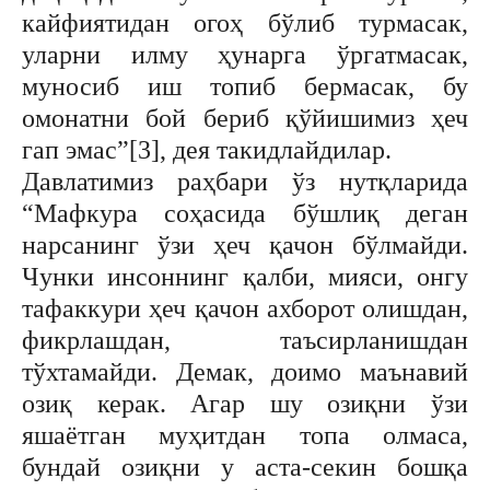
кайфиятидан огоҳ бўлиб турмасак,
уларни илму ҳунарга ўргатмасак,
муносиб иш топиб бермасак, бу
омонатни бой бериб қўйишимиз ҳеч
гап эмас”[3], дея такидлайдилар.
Давлатимиз раҳбари ўз нутқларида
“Мафкура соҳасида бўшлиқ деган
нарсанинг ўзи ҳеч қачон бўлмайди.
Чунки инсоннинг қалби, мияси, онгу
тафаккури ҳеч қачон ахборот олишдан,
фикрлашдан, таъсирланишдан
тўхтамайди. Демак, доимо маънавий
озиқ керак. Агар шу озиқни ўзи
яшаётган муҳитдан топа олмаса,
бундай озиқни у аста-секин бошқа