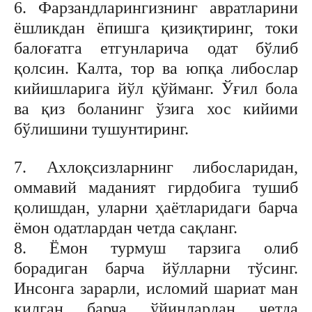
6. Фарзандларингизнинг авратларини
ёшликдан ёпишга қизиқтиринг, токи
балоғатга етгунларича одат бўлиб
қолсин. Калта, тор ва юпқа либослар
кийишларига йўл қўйманг. Ўғил бола
ва қиз боланинг ўзига хос кийими
бўлишини тушунтиринг.
7. Ахлоқсизларнинг либосларидан,
оммавий маданият гирдобига тушиб
қолишдан, уларни ҳаётларидаги барча
ёмон одатлардан четда сақланг.
8. Ёмон турмуш тарзига олиб
борадиган барча йўлларни тўсинг.
Инсонга зарарли, исломий шариат ман
қилган барча ўйинлардан четда