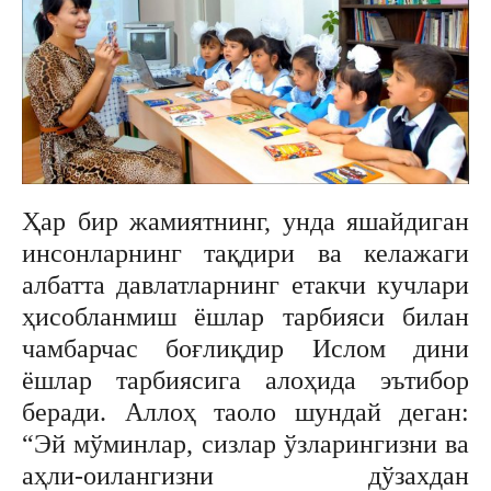
Ҳар бир жамиятнинг, унда яшайдиган
инсонларнинг тақдири ва келажаги
албатта давлатларнинг етакчи кучлари
ҳисобланмиш ёшлар тарбияси билан
чамбарчас боғлиқдир Ислом дини
ёшлар тарбиясига алоҳида эътибор
беради. Аллоҳ таоло шундай деган:
“Эй мўминлар, сизлар ўзларингизни ва
аҳли-оилангизни дўзахдан