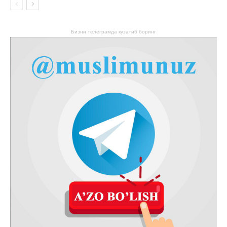
Бизни телеграмда кузатиб боринг