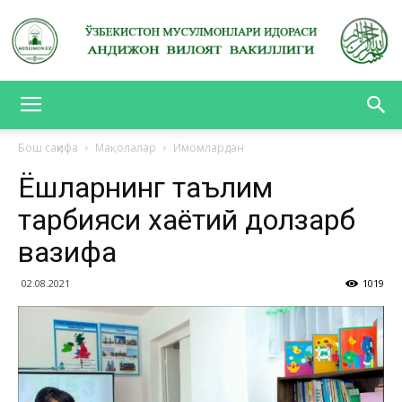
АНДИЖОН
Бош саҳифа
Мақолалар
Имомлардан
Ёшларнинг таълим
ВИЛОЯТ
тарбияси хаётий долзарб
вазифа
ВАКИЛЛИГИ
02.08.2021
1019