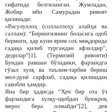
сифатида белгиланган. Жумладан,
Жобир мбн Самурадан ривоят
қилинади:
«Расулуллоҳ (соллаллоҳу алайҳи ва
саллам): “Бирингизнинг боласига одоб
бермоғи, ҳар куни ярим соъ миқдорида
садақа қилиб тургандан афзалдир”,
дедилар”[1]. (Термизий ривояти)
Бундан равшан бўладики, фарзандга
гўзал хулқ ва таълим-тарбия бериш
мол-дунё сарфлаб, садақа қилишдан
савобли ҳамдир.
Яна бир ҳадисда “Ҳеч бир ота ўз
фарзандига хулқу-одобдан буюкроқ
мерос бера олмайди”[2], дея