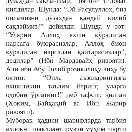
дўзахдан сақланглар!” оятини тиловат
қилдилар. Шунда: “Эй Расулуллоҳ, биз
оиламизни дўзахдан қандай қилиб
сақлаймиз?” дейилди. Шунда у зот:
“Уларни Аллоҳ яхши кўрадиган
нарсага буюрасизлар, Аллоҳ ёмон
кўрадиган нарсадан қайтарасизлар”,
дедилар” (Ибн Мардавайҳ ривояти).
Али ибн Абу Толиб розияллоҳу анҳу бу
оятни: “Оила аъзоларингизга
яхшиликни таълим беринг, уларга
одобни ўргатинг!” деб тафсир қилган
(Ҳоким, Байҳақий ва Ибн Жарир
ривояти).
Муборак ҳадиси шарифларда тарбия
ахлоқни шакллантирувчи муҳим шарти