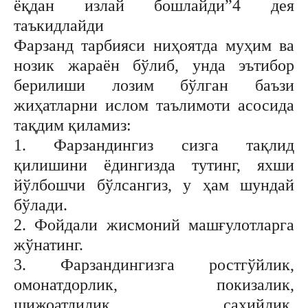
ёқдан излай бошлайди”4 дея
таъкидлайди
Фарзанд тарбияси ниҳоятда муҳим ва
нозик жараён бўлиб, унда эътибор
берилиши лозим бўлган баъзи
жиҳатларни ислом таълимоти асосида
тақдим қиламиз:
1. Фарзандингиз сизга тақлид
қилишини ёдингизда тутинг, яхши
йўлбошчи бўлсангиз, у ҳам шундай
бўлади.
2. Фойдали жисмоний машғулотларга
жўнатинг.
3. Фарзандингизга ростгўйлик,
омонатдорлик, покизалик,
шижоатлилик, саҳийлик,