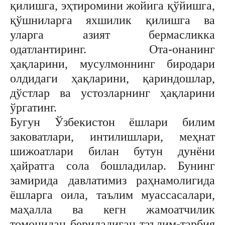
қилишга, эҳтиромини жойига қўйишга,
қўшниларга яхшилик қилишга ва
уларга азият бермасликка
одатлантиринг. Ота-онанинг
ҳақларини, мусулмоннинг биродари
олдидаги ҳақларини, қариндошлар,
дўстлар ва устозларнинг ҳақларини
ўргатинг.
Бугун Ўзбекистон ёшлари билим
заковатлари, интилишлари, меҳнат
шижоатлари билан бутун дунёни
ҳайратга сола бошладилар. Бунинг
замирида давлатимиз раҳнамолигида
ёшларга оила, таълим муассасалари,
маҳалла ва кегн жамоатчилик
томонидан бериладиган таълим-тарбия