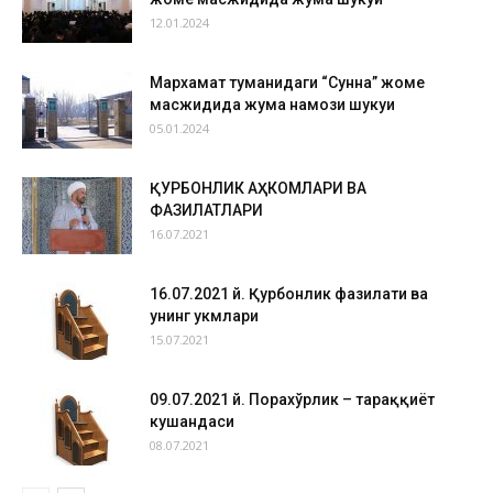
12.01.2024
Мархамат туманидаги “Сунна” жоме
масжидида жума намози шукуҳи
05.01.2024
ҚУРБОНЛИК АҲКОМЛАРИ ВА
ФАЗИЛАТЛАРИ
16.07.2021
16.07.2021 й. Қурбонлик фазилати ва
унинг ҳукмлари
15.07.2021
09.07.2021 й. Порахўрлик – тараққиёт
кушандаси
08.07.2021