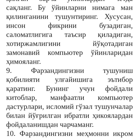
сақланг. Бу ўйинларни нимага ман
қилинганини тушунтиринг. Хусусан,
инсон фикрини бузадиган,
саломатлигига таъсир қиладиган,
хотиржамлигини йўқотадиган
замонавий компьютер ўйинларидан
ҳимояланг.
9. Фарзандингизни тушуниш
қобилияти улғайишига эътибор
қаратинг. Бунинг учун фойдали
китоблар, манфаатли компьютер
дастурлари, исломий гўзал тушунчалар
билан йўғрилган ибратли ҳикоялардан
фойдаланишдан чарчаманг.
10. Фарзандингизни меҳмонни икром