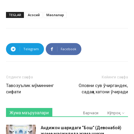
TEGLAR
Асосий
Мақолалар
Telegram
Facebook
Олдинги саҳифа
Кейинги саҳифа
Тавозуълик мўминнинг
Оловни сув ўчиргандек,
сифати
садақа хатони ўчиради
Жума маърузалари
Барчаси
Кўпроқ
Андижон шаҳридаги “Бош” (Девонабой)
жоме масжидида жума шукуҳи