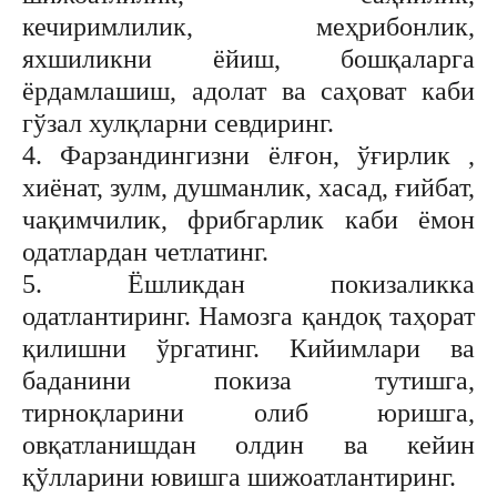
кечиримлилик, меҳрибонлик,
яхшиликни ёйиш, бошқаларга
ёрдамлашиш, адолат ва саҳоват каби
гўзал хулқларни севдиринг.
4. Фарзандингизни ёлғон, ўғирлик ,
хиёнат, зулм, душманлик, хасад, ғийбат,
чақимчилик, фрибгарлик каби ёмон
одатлардан четлатинг.
5. Ёшликдан покизаликка
одатлантиринг. Намозга қандоқ таҳорат
қилишни ўргатинг. Кийимлари ва
баданини покиза тутишга,
тирноқларини олиб юришга,
овқатланишдан олдин ва кейин
қўлларини ювишга шижоатлантиринг.