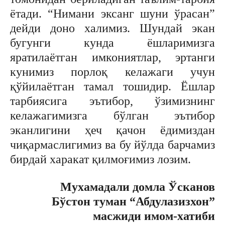
ётади. “Нимани эксанг шуни ўрасан”
дейди доно халимиз. Шундай экан
бугунги кунда ёшларимизга
яратилаётган имкониятлар, эртанги
кунимиз порлоқ келажаги учун
қўйилаётган тамал тошидир. Ёшлар
тарбиясига эътибор, ўзимизнинг
келажагимизга бўлган эътибор
эканлигини ҳеч қачон ёдимиздан
чиқармаслигимиз ва бу йўлда барчамиз
бирдай харакат қилмоғимиз лозим.
Мухамадали домла Ўсканов
Бўстон туман “Абдулазизхон”
масжиди имом-хатиби