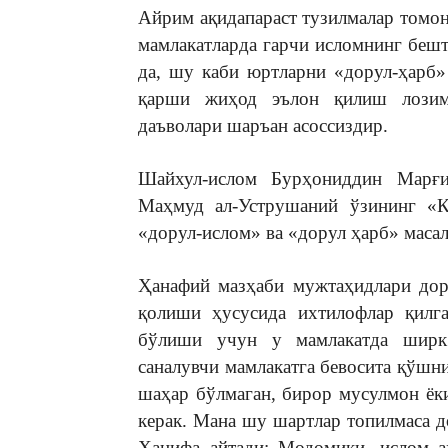
Айрим ақидапараст тузилмалар томо
мамлакатларда гарчи исломнинг бешт
да, шу каби юртларни «дорул-ҳарб»
қарши жиҳод эълон қилиш лозимл
даъволари шаръан асоссиздир.
Шайхул-ислом Бурҳониддин Марғ
Маҳмуд ал-Уструшаний ўзининг «К
«дорул-ислом» ва «дорул ҳарб» масал
Ҳанафий мазҳаби мужтаҳидлари дор
қолиши ҳусусида ихтилофлар қилга
бўлиши учун у мамлакатда ширк 
саналувчи мамлакатга бевосита қўшн
шаҳар бўлмаган, бирор мусулмон ё
керак. Мана шу шартлар топилмаса д
Ҳанифа айтади: Модомики, ислом а