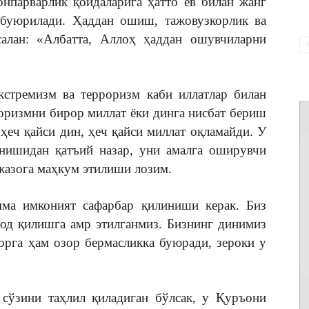
онпарварлик қоидаларига ҳатто ёв билан жанг
буюрилади. Ҳаддан ошиш, тажовузкорлик ва
салан: «Албатта, Аллоҳ ҳаддан ошувчиларни
кстремизм ва терроризм каби иллатлар билан
роризмни бирор миллат ёки динга нисбат бериш
ҳеч қайси дин, ҳеч қайси миллат оқламайди. У
нишидан қатъий назар, уни амалга оширувчи
жазога маҳкум этилиши лозим.
ма имконият сафарбар қилиниши керак. Биз
од қилишга амр этилганмиз. Бизнинг динимиз
орга ҳам озор бермасликка буюради, зероки у
 сўзини таҳлил қиладиган бўлсак, у Қуръони