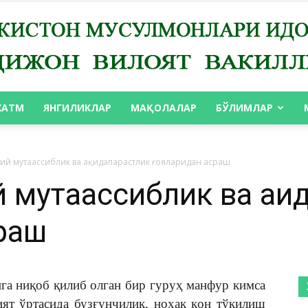
ХАТМ
ЯНГИЛИКЛАР
МАҚОЛАЛАР
БЎЛИМЛАР
АНДИЖОН
ий мутаассиблик ва ақидапарастлик ғояларидан асраш
 мутаассиблик ва ақи
раш
ВИЛОЯТ
га ниқоб қилиб олган бир гуруҳ манфур кимса
ият ўртасида бузғунчилик, ноҳақ қон тўкилиш