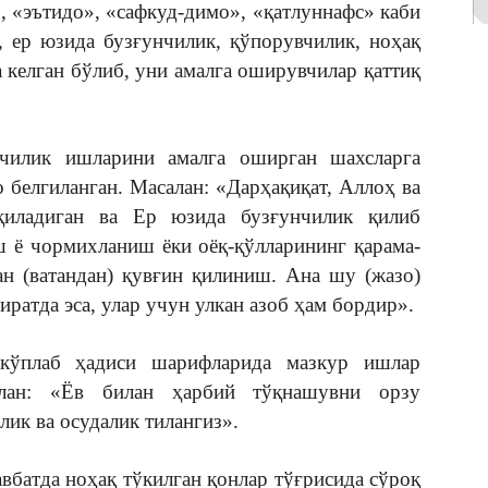
, «эътидо», «сафкуд-димо», «қатлуннафс» каби
, ер юзида бузғунчилик, қўпорувчилик, ноҳақ
 келган бўлиб, уни амалга оширувчилар қаттиқ
чилик ишларини амалга оширган шахсларга
 белгиланган. Масалан: «Дарҳақиқат, Аллоҳ ва
қиладиган ва Ер юзида бузғунчилик қилиб
 ё чормихланиш ёки оёқ-қўлларининг қарама-
н (ватандан) қувғин қилиниш. Ана шу (жазо)
иратда эса, улар учун улкан азоб ҳам бордир».
г кўплаб ҳадиси шарифларида мазкур ишлар
салан: «Ёв билан ҳарбий тўқнашувни орзу
ик ва осудалик тилангиз».
вбатда ноҳақ тўкилган қонлар тўғрисида сўроқ