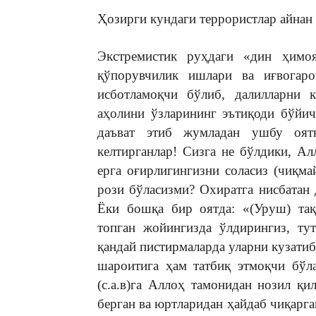
Ҳозирги кундаги террористлар айнан
Экстремистик руҳдаги «дин ҳимоя
қўпорувчилик ишлари ва иғвогаро
исботламоқчи бўлиб, далилларни к
аҳолини ўзларининг эътиқоди бўйич
даъват этиб жумладан ушбу оят
келтирганлар! Сизга не бўлдики, Ал
ерга оғирлигингизни соласиз (чиқмай
рози бўласизми? Охиратга нисбатан 
Ёки бошқа бир оятда: «(Уруш) та
топган жойингизда ўлдирингиз, тут
қандай пистирмаларда уларни кузатиб
шароитига ҳам татбиқ этмоқчи бўл
(с.а.в)га Аллоҳ тамонидан нозил қи
берган ва юртларидан ҳайдаб чиқарг