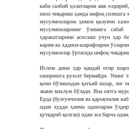
каби салбий ҳолатларни авж олдириб
низо чиқариш ҳамда нифоқ солишга ҳ
мусулмонларни ҳимоя қилувчи хало
мусулмонларнинг ўлимига сабаб 
ҳаракатларини асослаш учун ҳар б
карим ва ҳадиси-шарифларни ўзларин
мусулмонлар ўртасида нифоқ чиқари
Ислом дини ҳар қандай оғир шарои
оширишга рухсат бермайди. Унинг т
қони бўлишидан қатъий назар, энг о
экани маълум бўлади. Яна оятга мур
Ерда (бузғунчилик ва қароқчилик ка
одам худди ҳамма одамларни ўлдир
қутқариб қолган) одам эса барча ода