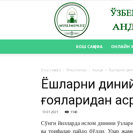
БОШ САҲИФА
ОНЛАЙН 
Бош саҳифа
Мақолалар
Ақида
Ёшларни дин
Ёшларни диний
ғояларидан ас
13.01.2021
1140
Сўнги йилларда ислом динини ўзлари
ва тоифалар пайдо бўлди. Улар жам