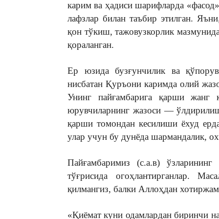
карим ва ҳадиси шарифларда «фасод»
лафзлар билан таъбир этилган. Яъни
қон тўкиш, тажовузкорлик мазмунида
қораланган.
Ер юзида бузғунчилик ва қўпорув
нисбатан Қуръони каримда олий жазо
Унинг пайғамбарига қарши жанг 
юрувчиларнинг жазоси — ўлдирилиш
қарши томондан кесилиши ёхуд ерда
улар учун бу дунёда шармандалик, ох
Пайғамбаримиз (с.а.в) ўзларинин
тўғрисида огоҳлантирганлар. Ма
қилмангиз, балки Аллоҳдан хотиржамл
«Қиёмат куни одамлардан биринчи на