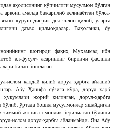
нидан аҳолисининг кўпчилиги мусулмон бўлган
а аркони амалда бажарилиб келинаётган бўлса-
 яъни «уруш диёри» дея эълон қилиб, уларга
игини даъво қилмоқдалар. Ваҳоланки, бу
инонийнинг шогирди фақиҳ Муҳаммад ибн
итоб ал-фусул» асарининг биринчи фаслини
алари билан бошлаган.
ул-ислом қандай қилиб дорул ҳарбга айланиб
нлар. Абу Ҳанифа сўзига кўра, дорул ҳарб
ҳукумлари жорий қилинган, дорул-ҳарбга
и бўлиб, ўртада бошқа мусулмонлар яшайдиган
ки зиммий жонига омонлик берилмаган бўлиши
орул-ислом дорул-ҳарбга айланмайди. Яна Абу
ҳкомидан озгина миқдорда қолган бўлса ҳам