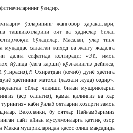
 фитначиларнинг ўзидир.
чилари» ўзларининг жанговор ҳаракатлари,
на ташвиқотларини оят ва ҳадислар билан
елтирмоқчи бўладилар. Масалан, улар тинч
а муқаддас саналган жиҳод ва жангу жадалга
ни далил сифатида келтиради: «Эй, имон
лоҳ йўлида (ёвга қарши) қўзғалингиз дейилса,
 ўтирасиз),?! Охиратдан (кечиб) дунё ҳаётига
дунё ҳаётининг матоҳи (лаззати жуда) оздир».
қиқланган ойлар чиқиши билан мушрикларни
ингиз (аср олингиз), қамал қилингиз ва ҳар
 турингиз» каби ўнлаб оятларни ҳозирги замон
адилар. Ваҳоланки, бу оятлар Пайғамбаримиз
линган пайт айнан мусулмонларга қаттиқ озор
ан Макка мушрикларидан қасос олиш мақсадида