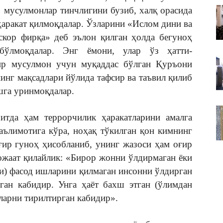
ВАКИЛЛИГИ
, мусулмонлар тинчлигини бузиб, халқ орасида
аракат қилмоқдалар. Ўзларини «Ислом дини ва
скор фирқа» деб эълон қилган ҳолда бегуноҳ
бўлмоқдалар. Энг ёмони, улар ўз ҳатти-
ир мусулмон учун муқаддас бўлган Қуръони
инг мақсадлари йўлида тафсир ва таъвил қилиб
шга уринмоқдалар.
тда ҳам террорчилик ҳаракатларини амалга
аълимотига кўра, ноҳақ тўкилган қон кимнинг
ғир гуноҳ ҳисобланиб, унинг жазоси ҳам оғир
ожаат қилайлик: «Бирор жонни ўлдирмаган ёки
би) фасод ишларини қилмаган инсонни ўлдирган
ган кабидир. Унга ҳаёт бахш этган (ўлимдан
мларни тирилтирган кабидир».