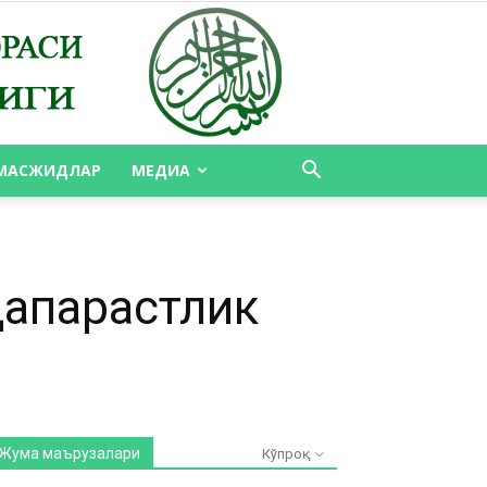
МАСЖИДЛАР
МЕДИА
дапарастлик
Жума маърузалари
Кўпроқ