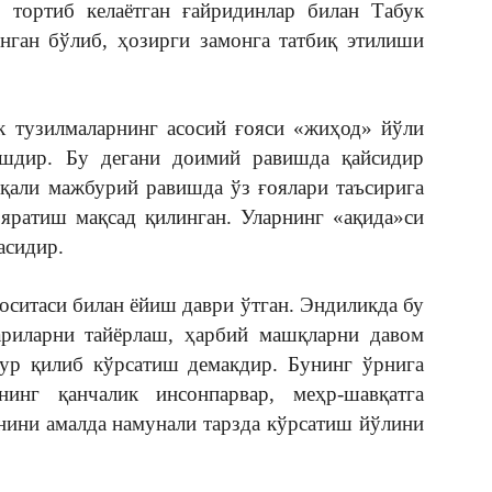
тортиб келаётган ғайридинлар билан Табук
нган бўлиб, ҳозирги замонга татбиқ этилиши
к тузилмаларнинг асосий ғояси «жиҳод» йўли
ишдир. Бу дегани доимий равишда қайсидир
қали мажбурий равишда ўз ғоялари таъсирига
яратиш мақсад қилинган. Уларнинг «ақида»си
асидир.
оситаси билан ёйиш даври ўтган. Эндиликда бу
ариларни тайёрлаш, ҳарбий машқларни давом
ур қилиб кўрсатиш демакдир. Бунинг ўрнига
инг қанчалик инсонпарвар, меҳр-шавқатга
анини амалда намунали тарзда кўрсатиш йўлини