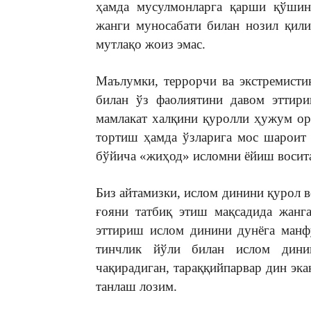
ҳамда мусулмонларга қарши қўшин 
жанги муносабати билан нозил қили
мутлақо жоиз эмас.
Маълумки, террорчи ва экстремисти
билан ўз фаолиятини давом эттир
мамлакат халқини қуролли ҳужум ор
тортиш ҳамда ўзларига мос шароит 
бўйича «жиҳод» исломни ёйиш восит
Биз айтамизки, ислом динини қурол в
ғояни татбиқ этиш мақсадида жанг
эттириш ислом динини дунёга манф
тинчлик йўли билан ислом динин
чақирадиган, тараққийпарвар дин эк
танлаш лозим.