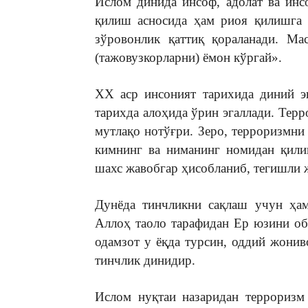
Ислом динида инсоф, адолат ва инс
қилиш асносида ҳам риоя қилишга 
зўровонлик қаттиқ қораланади. Ма
(тажовузкорларни) ёмон кўргай».
XX аср инсоният тарихида диний э
тарихда алоҳида ўрин эгаллади. Тер
мутлақо нотўғри. Зеро, терроризмни 
кимнинг ва ниманинг номидан қили
шахс жавобгар ҳисобланиб, тегишли 
Дунёда тинчликни сақлаш учун ҳам
Аллоҳ таоло тарафидан Ер юзини об
одамзот у ёқда турсин, оддий жонив
тинчлик динидир.
Ислом нуқтаи назаридан терроризм