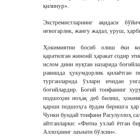
қилинур».
Экстремистларнинг ақидаси бўй
иғвогарлик, жангу жадал, уруш, ҳарб
Ҳокимиятни босиб олиш ёки кон
қаратилган жиноий ҳаракат содир эт
ислом дини нуқтаи назарида боғийл
равишда ҳукумдорлик қилаётган 
турганларида ўзлари ичидан ун
боғийлардир. Боғий тоифанинг хур
подшоҳни ноҳақ деб билиш, ҳокими
қарши подшоҳга ёрдам беришга ҳар
Чунки бундай тоифани Расулуллоҳ сал
айтганларки: «Фитна ухлаб ётган б
Аллоҳнинг лаънати бўлсин».