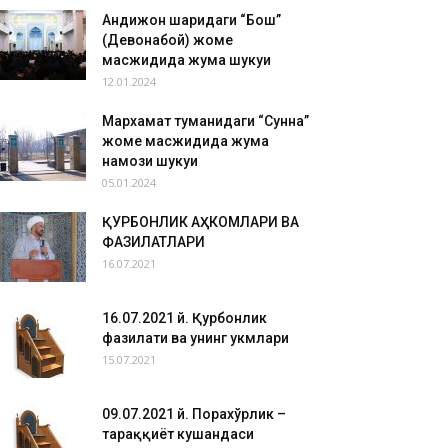
Андижон шаҳридаги “Бош”
(Девонабой) жоме
масжидида жума шукуҳи
12.01.2024
Мархамат туманидаги “Сунна”
жоме масжидида жума
намози шукуҳи
05.01.2024
ҚУРБОНЛИК АҲКОМЛАРИ ВА
ФАЗИЛАТЛАРИ
16.07.2021
16.07.2021 й. Қурбонлик
фазилати ва унинг ҳукмлари
15.07.2021
09.07.2021 й. Порахўрлик –
тараққиёт кушандаси