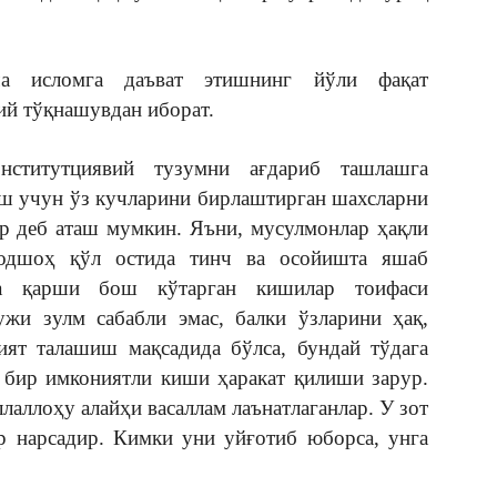
ича исломга даъват этишнинг йўли фақат
ий тўқнашувдан иборат.
ститутциявий тузумни ағдариб ташлашга
иш учун ўз кучларини бирлаштирган шахсларни
ар деб аташ мумкин. Яъни, мусулмонлар ҳақли
подшоҳ қўл остида тинч ва осойишта яшаб
га қарши бош кўтарган кишилар тоифаси
ужи зулм сабабли эмас, балки ўзларини ҳақ,
ят талашиш мақсадида бўлса, бундай тўдага
 бир имкониятли киши ҳаракат қилиши зарур.
лаллоҳу алайҳи васаллам лаънатлаганлар. У зот
ир нарсадир. Кимки уни уйғотиб юборса, унга