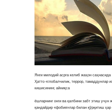
Янги милодий асрга келиб жаҳон саҳнасида 
Ҳатто «глобалчилик, террор, тамаддунлар и
кишисининг, айниқса
ёшларнинг онги ва қалбини забт этиш учун
қандайдир «фобия»лар билан қўрқитиш ҳар 