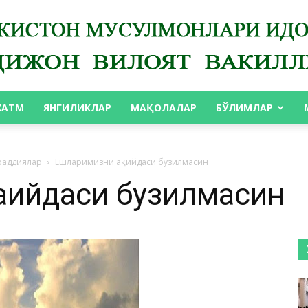
ХАТМ
ЯНГИЛИКЛАР
МАҚОЛАЛАР
БЎЛИМЛАР
АНДИЖОН
раддиялар
Ёшларимизни ақийдаси бузилмасин
қийдаси бузилмасин
ВИЛОЯТ