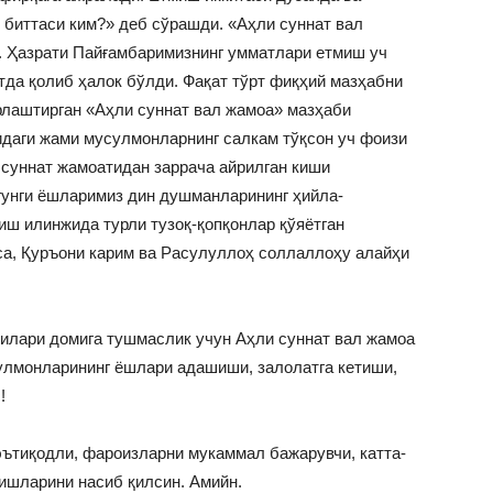
 биттаси ким?» деб сўрашди. «Аҳли суннат вал
. Ҳазрати Пайғамбаримизнинг умматлари етмиш уч
тда қолиб ҳалок бўлди. Фақат тўрт фиқҳий мазҳабни
рлаштирган «Аҳли суннат вал жамоа» мазҳаби
идаги жами мусулмонларнинг салкам тўқсон уч фоизи
 суннат жамоатидан заррача айрилган киши
гунги ёшларимиз дин душманларининг ҳийла-
лиш илинжида турли тузоқ-қопқонлар қўяётган
а, Қуръони карим ва Расулуллоҳ соллаллоҳу алайҳи
рилари домига тушмаслик учун Аҳли суннат вал жамоа
улмонларининг ёшлари адашиши, залолатга кетиши,
!
эътиқодли, фароизларни мукаммал бажарувчи, катта-
лишларини насиб қилсин. Амийн.