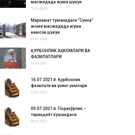
масжидида жума шукуҳи
12.01.2024
Мархамат туманидаги “Сунна”
жоме масжидида жума
намози шукуҳи
05.01.2024
ҚУРБОНЛИК АҲКОМЛАРИ ВА
ФАЗИЛАТЛАРИ
16.07.2021
16.07.2021 й. Қурбонлик
фазилати ва унинг ҳукмлари
15.07.2021
09.07.2021 й. Порахўрлик –
тараққиёт кушандаси
08.07.2021