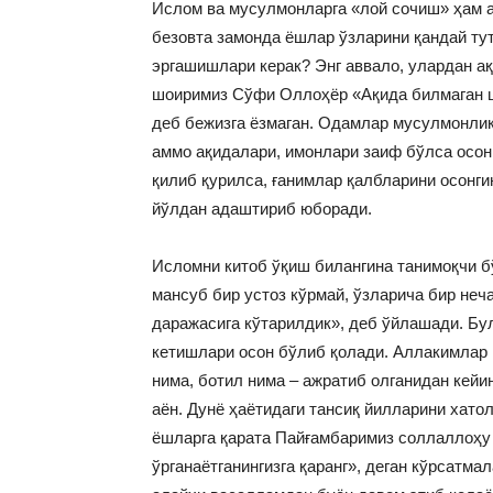
Ислом ва мусулмонларга «лой сочиш» ҳам а
безовта замонда ёшлар ўзларини қандай тут
эргашишлари керак? Энг аввало, улардан а
шоиримиз Сўфи Оллоҳёр «Ақида билмаган ша
деб бежизга ёзмаган. Одамлар мусулмонлик
аммо ақидалари, имонлари заиф бўлса осон
қилиб қурилса, ғанимлар қалбларини осонгин
йўлдан адаштириб юборади.
Исломни китоб ўқиш билангина танимоқчи 
мансуб бир устоз кўрмай, ўзларича бир неч
даражасига кўтарилдик», деб ўйлашади. Бул
кетишлари осон бўлиб қолади. Аллакимлар н
нима, ботил нима – ажратиб олганидан кейи
аён. Дунё ҳаётидаги тансиқ йилларини хато
ёшларга қарата Пайғамбаримиз соллаллоҳу 
ўрганаётганингизга қаранг», деган кўрсатм