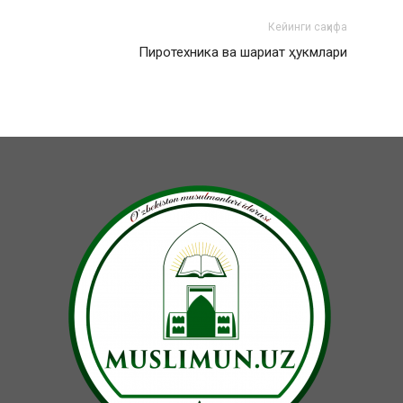
Кейинги саҳифа
Пиротехника ва шариат ҳукмлари