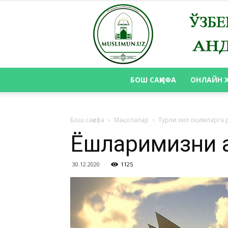
БОШ САҲИФА
ОНЛАЙН 
Бош саҳифа
Мақолалар
Турли хил оқимларга 
Ёшларимизни а
30.12.2020
1125