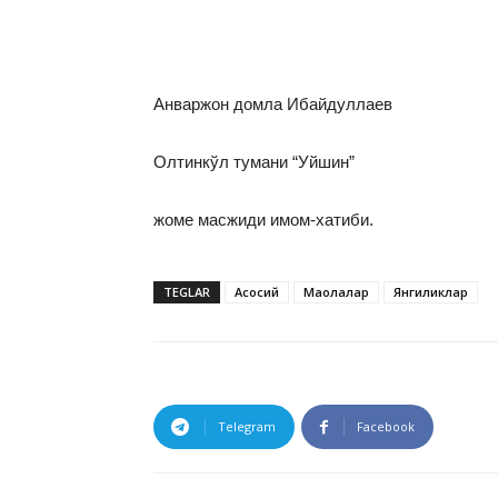
Анваржон домла Ибайдуллаев
Олтинкўл тумани “Уйшин”
жоме масжиди имом-хатиби.
TEGLAR
Асосий
Мақолалар
Янгиликлар
Telegram
Facebook