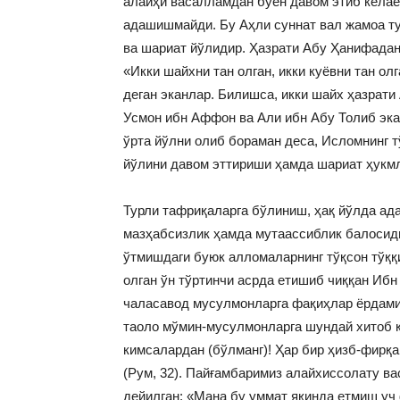
алайҳи васалламдан буён давом этиб келаё
адашишмайди. Бу Аҳли суннат вал жамоа туз
ва шариат йўлидир. Ҳазрати Абу Ҳанифадан
«Икки шайхни тан олган, икки куёвни тан ол
деган эканлар. Билишса, икки шайх ҳазрати 
Усмон ибн Аффон ва Али ибн Абу Толиб эка
ўрта йўлни олиб бораман деса, Исломнинг т
йўлини давом эттириши ҳамда шариат ҳукм
Турли тафриқаларга бўлиниш, ҳақ йўлда ад
мазҳабсизлик ҳамда мутаассиблик балосиди
ўтмишдаги буюк алломаларнинг тўқсон тўққ
олган ўн тўртинчи асрда етишиб чиққан Ибн
чаласавод мусулмонларга фақиҳлар ёрдами
таоло мўмин-мусулмонларга шундай хитоб қ
кимсалардан (бўлманг)! Ҳар бир ҳизб-фирқ
(Рум, 32). Пайғамбаримиз алайхиссолату в
дейилган: «Мана бу уммат яқинда етмиш уч