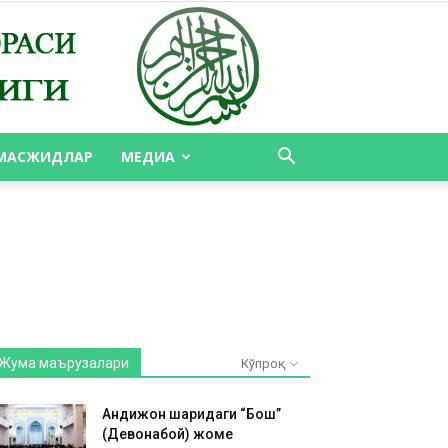
МАСЖИДЛАР
МЕДИА
Жума маърузалари
Кўпроқ
Андижон шаҳридаги “Бош”
(Девонабой) жоме