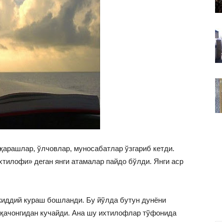
ВАКИЛЛИГИ
қарашлар, ўлчовлар, муносабатлар ўзгариб кетди.
хтилофи» деган янги атамалар пайдо бўлди. Янги аср
 жиддий кураш бошланди. Бу йўлда бутун дунёни
қачонгидан кучайди. Ана шу ихтилофлар тўфонида