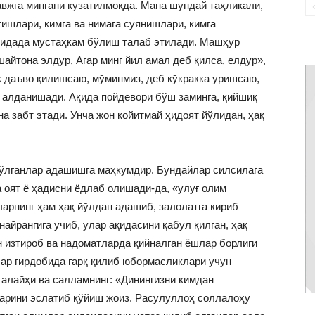
вжга мингани кузатилмоқда. Мана шундай таҳликали,
ишлари, кимга ва нимага суянишлари, кимга
қидада мустаҳкам бўлиш талаб этилади. Машҳур
йтона элдур, Агар минг йил амал деб қилса, елдур»,
 даъво қилишсаю, мўминмиз, деб кўкракка уришсаю,
 алданишади. Ақида пойдевори бўш заминга, қийшиқ
а забт этади. Унча жон койитмай ҳидоят йўлидан, ҳақ
бўлганлар адашишга маҳкумдир. Бундайлар силсилага
а оят ё ҳадисни ёдлаб олишади-да, «улуғ олим
арнинг ҳам ҳақ йўлдан адашиб, залолатга кириб
айрангига учиб, улар ақидасини қабул қилган, ҳақ
н изтироб ва надоматларда қийналган ёшлар борлиги
лар гирдобида ғарқ қилиб юбормасликлари учун
алайҳи ва салламнинг: «Динингизни кимдан
аларини эслатиб қўйиш жоиз. Расулуллоҳ соллалоҳу