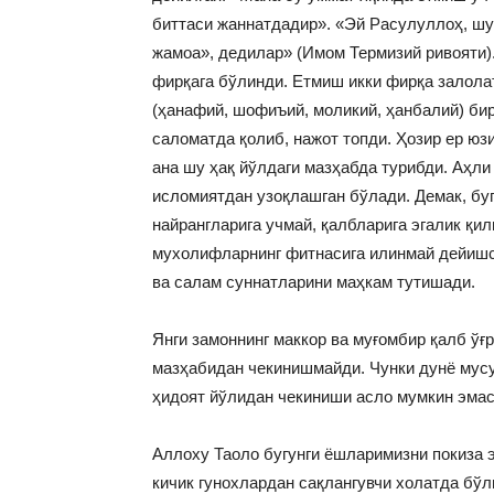
биттаси жаннатдадир». «Эй Расулуллоҳ, шу
жамоа», дедилар» (Имом Термизий ривояти)
фирқага бўлинди. Етмиш икки фирқа залола
(ҳанафий, шофиъий, моликий, ҳанбалий) би
саломатда қолиб, нажот топди. Ҳозир ер юз
ана шу ҳақ йўлдаги мазҳабда турибди. Аҳли
исломиятдан узоқлашган бўлади. Демак, бу
найрангларига учмай, қалбларига эгалик қи
мухолифларнинг фитнасига илинмай дейишс
ва салам суннатларини маҳкам тутишади.
Янги замоннинг маккор ва муғомбир қалб ўғ
мазҳабидан чекинишмайди. Чунки дунё мус
ҳидоят йўлидан чекиниши асло мумкин эмас
Аллоху Таоло бугунги ёшларимизни покиза 
кичик гунохлардан сақлангувчи холатда бў