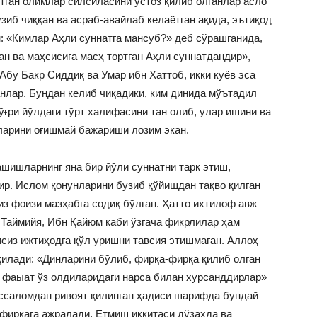
тган олимлар силсиласини устоз қилиб олганлар асло
иб чиққан ва асраб-авайлаб келаётган ақида, эътиқод
: «Кимлар Аҳли суннатга мансуб?» деб сўрашганида,
ган ва маҳсисига масҳ тортган Аҳли суннатдандир»,
Абу Бакр Сиддиқ ва Умар ибн Хаттоб, икки куёв эса
нлар. Бундан келиб чиқадики, ким динида мўътадил
ўғри йўлдаги тўрт халифасини тан олиб, улар ишини ва
ларини оғишмай бажариши лозим экан.
ашишларнинг яна бир йўли суннатни тарк этиш,
р. Ислом қонунларини бузиб қўйишдан тақво қилган
из фоизи мазҳабга содиқ бўлган. Ҳатто ихтилоф авж
 Таймийя, Ибн Қайюм каби ўзгача фикрлилар ҳам
сиз ижтиҳодга қўл уришни тавсия этишмаган. Аллоҳ
илади: «Динларини бўлиб, фирқа-фирқа қилиб олган
а фаыат ўз олдиларидаги нарса билан хурсанддирлар»
ассаломдан ривоят қилинган ҳадиси шарифда бундай
 фирқага ажралади. Етмиш иккитаси дўзахда ва