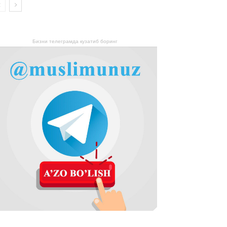
Бизни телеграмда кузатиб боринг