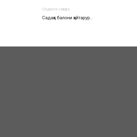
Олдинги саҳифа
Садақа балони қайтарур…