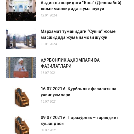
Андижон шаҳридаги “Бош” (Девонабой)
жоме масжидида жума шукуҳи
12.01.2024
Мархамат туманидаги “Сунна” жоме
масжидида жума намози шукуҳи
05.01.2024
ҚУРБОНЛИК АҲКОМЛАРИ ВА
ФАЗИЛАТЛАРИ
16.07.2021
16.07.2021 й. Қурбонлик фазилати ва
унинг ҳукмлари
15.07.2021
09.07.2021 й. Порахўрлик – тараққиёт
кушандаси
08.07.2021