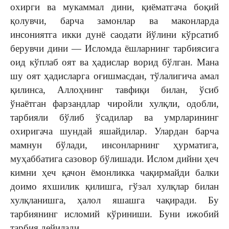
охирги ва мукаммал дини, қиёматгача боқий
қолувчи, барча замонлар ва маконларда
инсониятга икки дунё саодати йўлини кўрсатиб
берувчи дини — Исломда ёшларнинг тарбиясига
оид кўплаб оят ва ҳадислар ворид бўлган. Мана
шу оят ҳадисларга оғишмасдан, тўлалигича амал
қилинса, Аллоҳнинг тавфиқи билан, ўсиб
ўнаётган фарзандлар чиройли хулқли, одобли,
тарбияли бўлиб ўсадилар ва умрларининг
охиригача шундай яшайдилар. Улардан барча
мамнун бўлади, инсонларнинг ҳурматига,
муҳаббатига сазовор бўлишади. Ислом дийни ҳеч
кимни ҳеч қачон ёмонликка чақирмайди балки
доимо яхшилик қилишга, гўзал хулқлар билан
хулқланишга, ҳалол яшашга чақиради. Бу
тарбиянинг исломий кўриниши. Буни ижобий
тарбия дейилади.