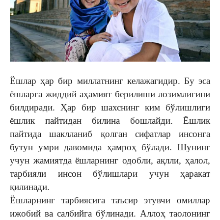
Ёшлар ҳар бир миллатнинг келажагидир. Бу эса
ёшларга жиддий аҳамият берилиши лозимлигини
билдиради. Ҳар бир шахснинг ким бўлишлиги
ёшлик пайтидан билина бошлайди. Ёшлик
пайтида шаклланиб қолган сифатлар инсонга
бутун умри давомида ҳамроҳ бўлади. Шунинг
учун жамиятда ёшларнинг одобли, ақлли, ҳалол,
тарбияли инсон бўлишлари учун ҳаракат
қилинади.
Ёшларнинг тарбиясига таъсир этувчи омиллар
ижобий ва салбийга бўлинади. Аллоҳ таолонинг