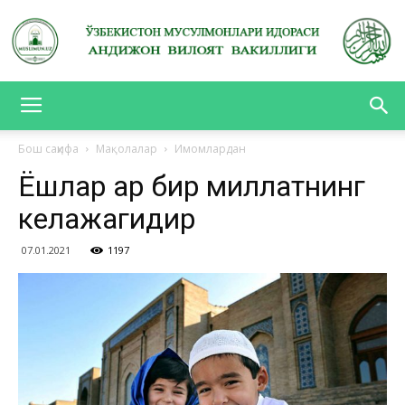
АНДИЖОН
Бош саҳифа
Мақолалар
Имомлардан
Ёшлар ҳар бир миллатнинг
ВИЛОЯТ
келажагидир
07.01.2021
1197
ВАКИЛЛИГИ