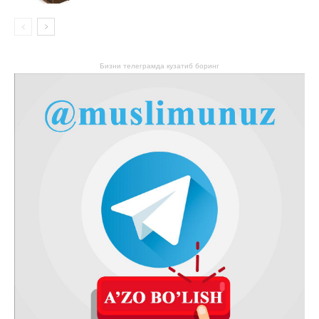
Бизни телеграмда кузатиб боринг