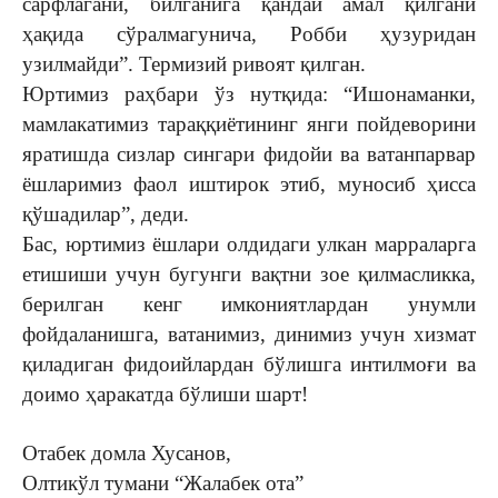
сарфлагани, билганига қандай амал қилгани
ҳақида сўралмагунича, Робби ҳузуридан
узилмайди”. Термизий ривоят қилган.
Юртимиз раҳбари ўз нутқида: “Ишонаманки,
мамлакатимиз тараққиётининг янги пойдеворини
яратишда сизлар сингари фидойи ва ватанпарвар
ёшларимиз фаол иштирок этиб, муносиб ҳисса
қўшадилар”, деди.
Бас, юртимиз ёшлари олдидаги улкан марраларга
етишиши учун бугунги вақтни зое қилмасликка,
берилган кенг имкониятлардан унумли
фойдаланишга, ватанимиз, динимиз учун хизмат
қиладиган фидоийлардан бўлишга интилмоғи ва
доимо ҳаракатда бўлиши шарт!
Отабек домла Хусанов,
Олтикўл тумани “Жалабек ота”