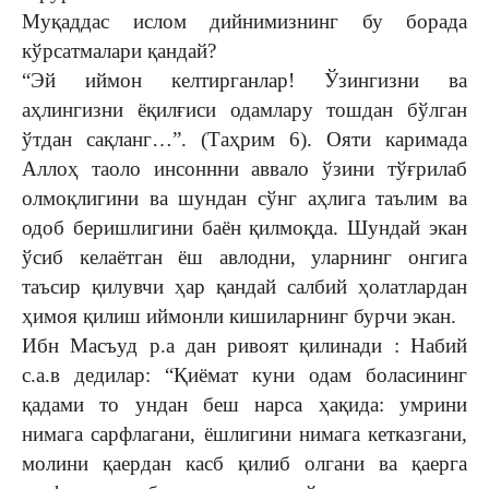
Муқаддас ислом дийнимизнинг бу борада
кўрсатмалари қандай?
“Эй иймон келтирганлар! Ўзингизни ва
аҳлингизни ёқилғиси одамлару тошдан бўлган
ўтдан сақланг…”. (Таҳрим 6). Ояти каримада
Аллоҳ таоло инсоннни аввало ўзини тўғрилаб
олмоқлигини ва шундан сўнг аҳлига таълим ва
одоб беришлигини баён қилмоқда. Шундай экан
ўсиб келаётган ёш авлодни, уларнинг онгига
таъсир қилувчи ҳар қандай салбий ҳолатлардан
ҳимоя қилиш иймонли кишиларнинг бурчи экан.
Ибн Масъуд р.а дан ривоят қилинади : Набий
с.а.в дедилар: “Қиёмат куни одам боласининг
қадами то ундан беш нарса ҳақида: умрини
нимага сарфлагани, ёшлигини нимага кетказгани,
молини қаердан касб қилиб олгани ва қаерга