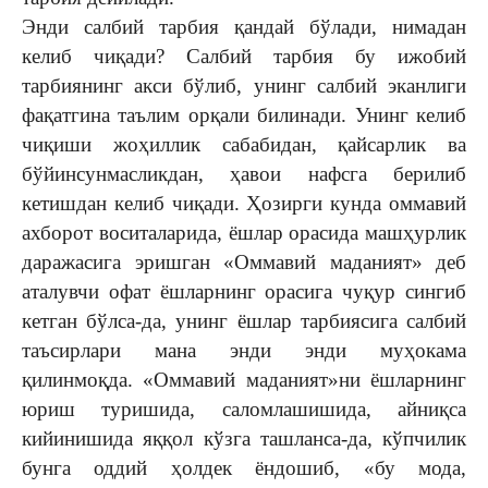
Энди салбий тарбия қандай бўлади, нимадан
келиб чиқади? Салбий тарбия бу ижобий
тарбиянинг акси бўлиб, унинг салбий эканлиги
фақатгина таълим орқали билинади. Унинг келиб
чиқиши жоҳиллик сабабидан, қайсарлик ва
бўйинсунмасликдан, ҳавои нафсга берилиб
кетишдан келиб чиқади. Ҳозирги кунда оммавий
ахборот воситаларида, ёшлар орасида машҳурлик
даражасига эришган «Оммавий маданият» деб
аталувчи офат ёшларнинг орасига чуқур сингиб
кетган бўлса-да, унинг ёшлар тарбиясига салбий
таъсирлари мана энди энди муҳокама
қилинмоқда. «Оммавий маданият»ни ёшларнинг
юриш туришида, саломлашишида, айниқса
кийинишида яққол кўзга ташланса-да, кўпчилик
бунга оддий ҳолдек ёндошиб, «бу мода,