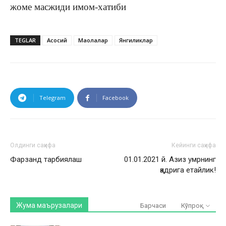
жоме масжиди имом-хатиби
TEGLAR
Асосий
Мақолалар
Янгиликлар
Telegram
Facebook
Олдинги саҳифа
Кейинги саҳифа
Фарзанд тарбиялаш
01.01.2021 й. Азиз умрнинг
қадрига етайлик!
Жума маърузалари
Барчаси
Кўпроқ