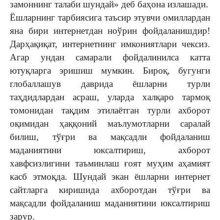
замоннинг талаби шундай» деб баҳона излашади.
Ёшларнинг тарбиясига таъсир этувчи омиллардан
яна бири интернетдан ноўрин фойдаланишдир!
Дарҳақиқат, интернетнинг имкониятлари чексиз.
Агар ундан самарали фойдалинилса катта
ютуқларга эришиш мумкин. Бироқ, бугунги
глобаллашув даврида ёшларни турли
таҳдидлардан асраш, уларда халқаро тармоқ
томонидан тақдим этилаётган турли ахборот
оқимидан ҳаққоний маълумотларни саралай
билиш, тўғри ва мақсадли фойдаланиш
маданиятини юксалтириш, ахборот
хавфсизлигини таъминлаш ғоят муҳим аҳамият
касб этмоқда. Шундай экан ёшларни интернет
сайтларга киришида ахборотдан тўғри ва
мақсадли фойдаланиш маданиятини юксалтириш
зарур.