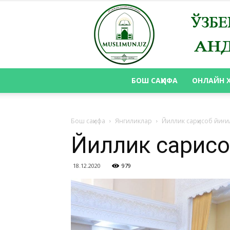
БОШ САҲИФА
ОНЛАЙН 
Бош саҳифа
Янгиликлар
Йиллик сарҳисоб йиғ
Йиллик сарҳис
18.12.2020
979