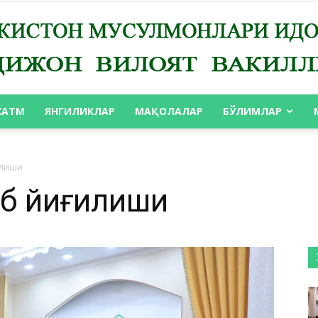
ХАТМ
ЯНГИЛИКЛАР
МАҚОЛАЛАР
БЎЛИМЛАР
АНДИЖОН
илиши
об йиғилиши
ВИЛОЯТ