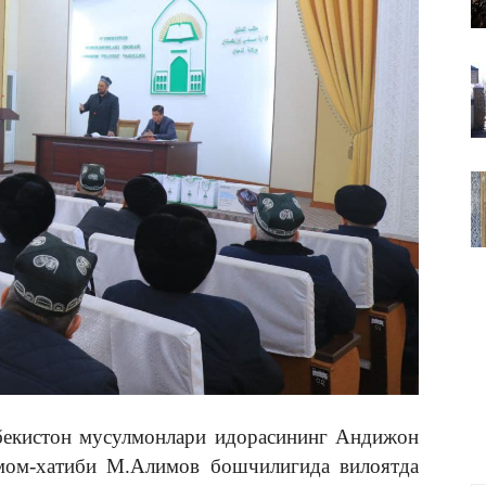
ВАКИЛЛИГИ
бекистон мусулмонлари идорасининг Андижон
мом-хатиби М.Алимов бошчилигида вилоятда