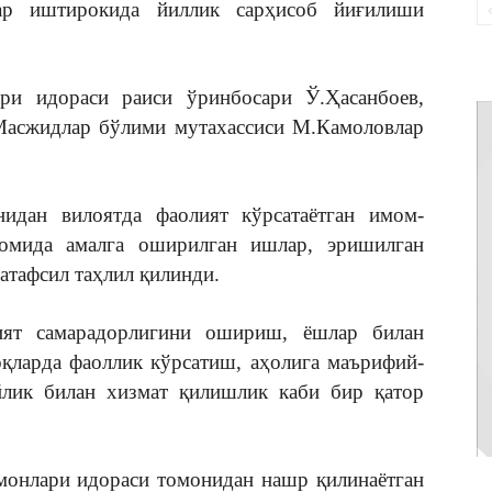
лар иштирокида йиллик сарҳисоб йиғилиши
ри идораси раиси ўринбосари Ў.Ҳасанбоев,
Масжидлар бўлими мутахассиси М.Камоловлар
идан вилоятда фаолият кўрсатаётган имом-
омида амалга оширилган ишлар, эришилган
атафсил таҳлил қилинди.
ият самарадорлигини ошириш, ёшлар билан
қларда фаоллик кўрсатиш, аҳолига маърифий-
лик билан хизмат қилишлик каби бир қатор
монлари идораси томонидан нашр қилинаётган