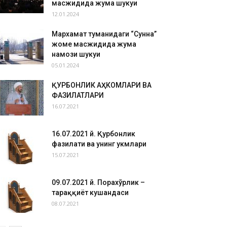
масжидида жума шукуҳи
12.01.2024
Мархамат туманидаги “Сунна”
жоме масжидида жума
намози шукуҳи
05.01.2024
ҚУРБОНЛИК АҲКОМЛАРИ ВА
ФАЗИЛАТЛАРИ
16.07.2021
16.07.2021 й. Қурбонлик
фазилати ва унинг ҳукмлари
15.07.2021
09.07.2021 й. Порахўрлик –
тараққиёт кушандаси
08.07.2021