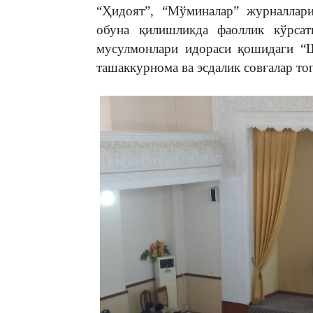
“Ҳидоят”, “Мўминалар” журналлари
обуна қилишликда фаоллик кўрсат
мусулмонлари идораси қошидаги 
ташаккурнома ва эсдалик совғалар т