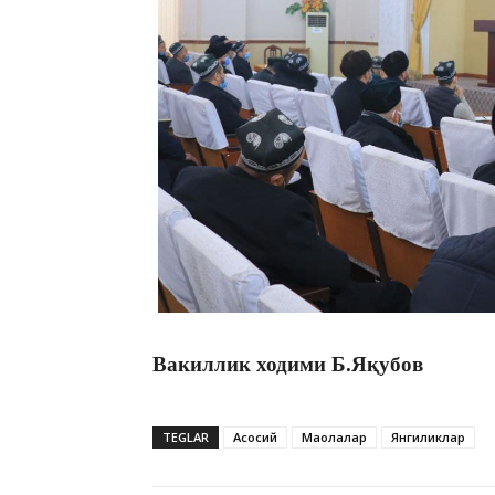
Вакиллик ходими Б.Яқубов
TEGLAR
Асосий
Мақолалар
Янгиликлар