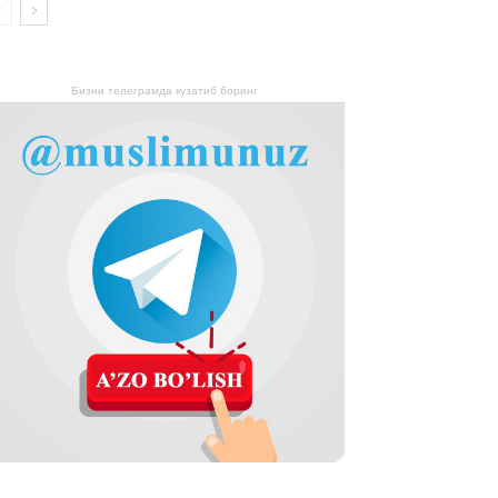
Бизни телеграмда кузатиб боринг