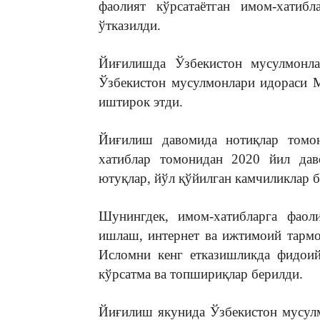
фаолият кўрсатаётган имом-хатиб
ўтказилди.
Йиғилишда Ўзбекистон мусулмонла
Ўзбекистон мусулмонлари идораси 
иштирок этди.
Йиғилиш давомида нотиқлар томон
хатиблар томонидан 2020 йил дав
ютуқлар, йўл қўйилган камчиликлар б
Шунингдек, имом-хатибларга фаол
ишлаш, интернет ва ижтимоий тармо
Исломни кенг етказишликда фидоий
кўрсатма ва топшириқлар берилди.
Йиғилиш якунида Ўзбекистон мусул