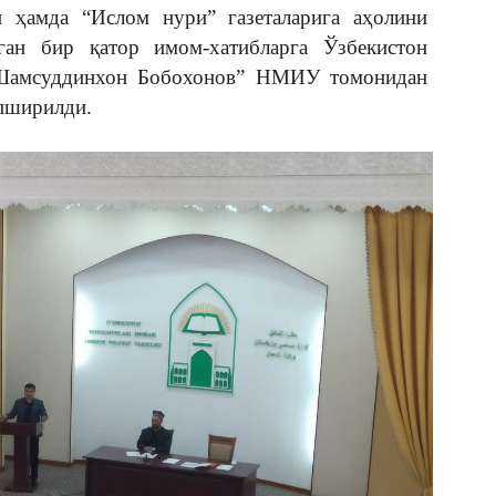
 ҳамда “Ислом нури” газеталарига аҳолини
ган бир қатор имом-хатибларга Ўзбекистон
“Шамсуддинхон Бобохонов” НМИУ томонидан
опширилди.