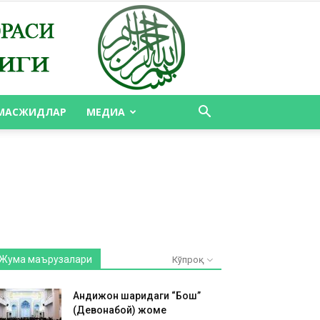
МАСЖИДЛАР
МЕДИА
Жума маърузалари
Кўпроқ
Андижон шаҳридаги “Бош”
(Девонабой) жоме