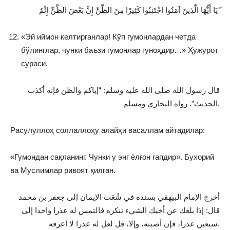
يَا أَيُّهَا الَّذِينَ آمَنُوا اجْتَنِبُوا كَثِيرًا مِنَ الظَّنِّ إِنَّ بَعْضَ الظَّنِّ إِثْمٌ ۖ
«Эй иймон келтирганлар! Кўп гумонлардан четда
бўлинглар, чунки баъзи гумонлар гуноҳдир…» Ҳужурот
сураси.
قال رسول الله صلى الله عليه وسلم: “إياكم والظن فإنه أكذب
الحديث”. رواه البخاري ومسلم.
Расулуллоҳ соллаллоҳу алайҳи васаллам айтадилар:
«Гумондан сақланинг. Чунки у энг ёлғон гапдир». Бухорий
ва Муслимлар ривоят қилган.
أخرج الإمام البيهقي بسنده في شُعَب الإيمان إلى جعفر بن محمد
قال: إذا بلغك عن أخيك الشيء تنكره فالتمس له عذرا واحدا إلى
سبعين عذرا، فإن أصبته، وإلا، قل لعل له عذرا لا أعرفه.