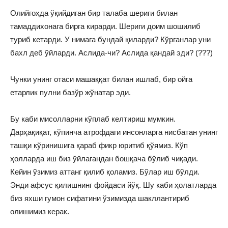
Олийгоҳда ўқийдиган бир талаба шериги билан
тамаддихонага бирга кирарди. Шериги доим шошилиб
туриб кетарди. У нимага бундай қиларди? Кўрганлар уни
бахл деб ўйларди. Аслида-чи? Аслида қандай эди? (???)
Чунки унинг отаси машаққат билан ишлаб, бир ойга
етарлик пулни базўр жўнатар эди.
Бу каби мисолларни кўплаб келтириш мумкин.
Дарҳақиқат, кўпинча атрофдаги инсонларга нисбатан унинг
ташқи кўринишига қараб фикр юритиб қўямиз. Кўп
ҳолларда иш биз ўйлагандан бошқача бўлиб чиқади.
Кейин ўзимиз аттанг қилиб қоламиз. Бўлар иш бўлди.
Энди афсус қилишнинг фойдаси йўқ. Шу каби ҳолатларда
биз яхши гумон сифатини ўзимизда шакллантириб
олишимиз керак.