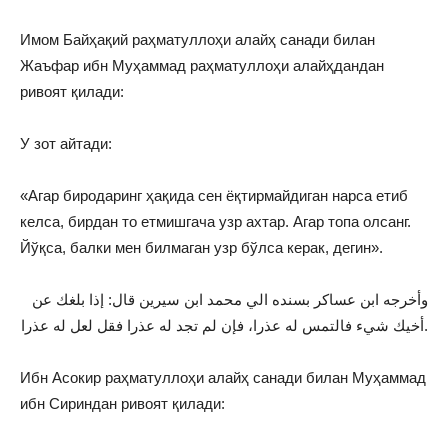
Имом Байҳақий раҳматуллоҳи алайҳ санади билан
Жаъфар ибн Муҳаммад раҳматуллоҳи алайҳдандан
ривоят қилади:
У зот айтади:
«Агар биродаринг ҳақида сен ёқтирмайдиган нарса етиб
келса, бирдан то етмишгача узр ахтар. Агар топа олсанг.
Йўқса, балки мен билмаган узр бўлса керак, дегин».
وأخرجه ابن عساكر بسنده الي محمد ابن سيرين قال: إذا بلغك عن
أخيك شيء فالتمس له عذرا، فإن لم تجد له عذرا فقل لعل له عذرا.
Ибн Асокир раҳматуллоҳи алайҳ санади билан Муҳаммад
ибн Сириндан ривоят қилади: