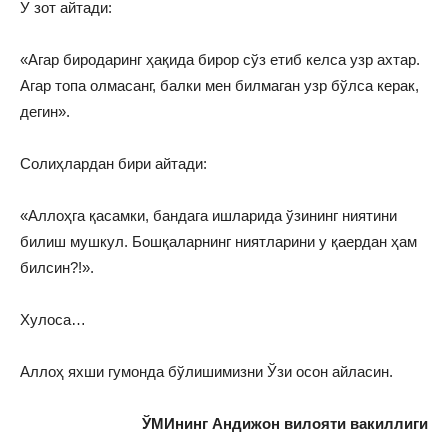
У зот айтади:
«Агар биродаринг ҳақида бирор сўз етиб келса узр ахтар.
Агар топа олмасанг, балки мен билмаган узр бўлса керак,
дегин».
Солиҳлардан бири айтади:
«Аллоҳга қасамки, бандага ишларида ўзининг ниятини
билиш мушкул. Бошқаларнинг ниятларини у қаердан ҳам
билсин?!».
Хулоса…
Аллоҳ яхши гумонда бўлишимизни Ўзи осон айласин.
ЎМИнинг Андижон вилояти вакиллиги