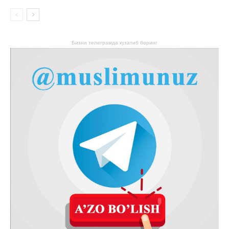
Бизни телеграмда кузатиб боринг