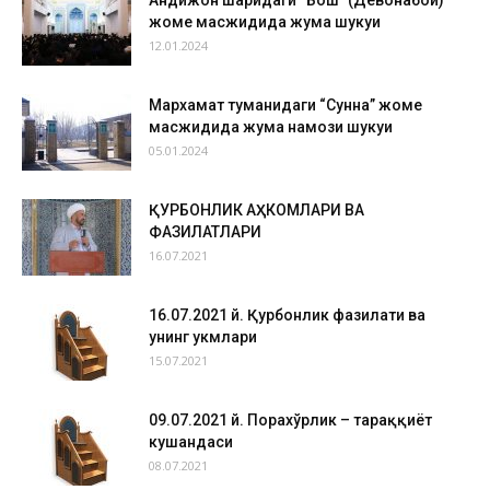
Андижон шаҳридаги “Бош” (Девонабой)
жоме масжидида жума шукуҳи
12.01.2024
Мархамат туманидаги “Сунна” жоме
масжидида жума намози шукуҳи
05.01.2024
ҚУРБОНЛИК АҲКОМЛАРИ ВА
ФАЗИЛАТЛАРИ
16.07.2021
16.07.2021 й. Қурбонлик фазилати ва
унинг ҳукмлари
15.07.2021
09.07.2021 й. Порахўрлик – тараққиёт
кушандаси
08.07.2021