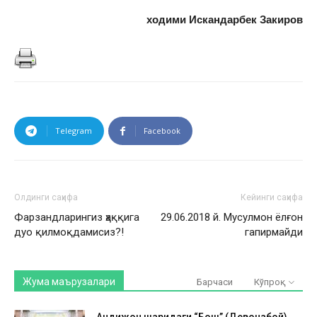
ходими Искандарбек Закиров
Telegram
Facebook
Олдинги саҳифа
Кейинги саҳифа
Фарзандларингиз ҳаққига
29.06.2018 й. Мусулмон ёлғон
дуо қилмоқдамисиз?!
гапирмайди
Жума маърузалари
Барчаси
Кўпроқ