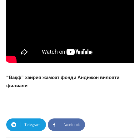
“Вақф” хайрия жамоат фонди Андижон вилояти
филиали
Telegram
Facebook