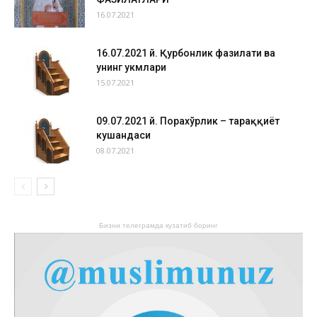
16.07.2021
16.07.2021 й. Қурбонлик фазилати ва
унинг ҳукмлари
15.07.2021
09.07.2021 й. Порахўрлик – тараққиёт
кушандаси
08.07.2021
Бизни телеграмда кузатиб боринг