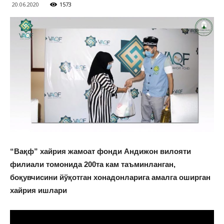
20.06.2020
1573
“Вақф” хайрия жамоат фонди Андижон вилояти
филиали томонида 200та кам таъминланган,
боқувчисини йўқотган хонадонларига амалга оширган
хайрия ишлари