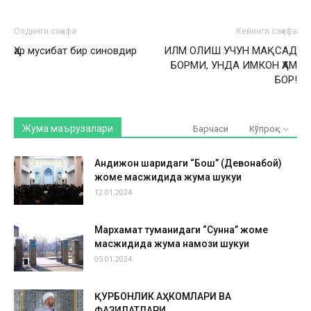
Олдинги саҳифа
Кейинги саҳифа
Ҳар мусибат бир синовдир
ИЛМ ОЛИШ УЧУН МАҚСАД
БОРМИ, УНДА ИМКОН ҲАМ
БОР!
Жума маърузалари
Барчаси
Кўпроқ
Андижон шаҳридаги “Бош” (Девонабой)
жоме масжидида жума шукуҳи
12.01.2024
Мархамат туманидаги “Сунна” жоме
масжидида жума намози шукуҳи
05.01.2024
ҚУРБОНЛИК АҲКОМЛАРИ ВА
ФАЗИЛАТЛАРИ