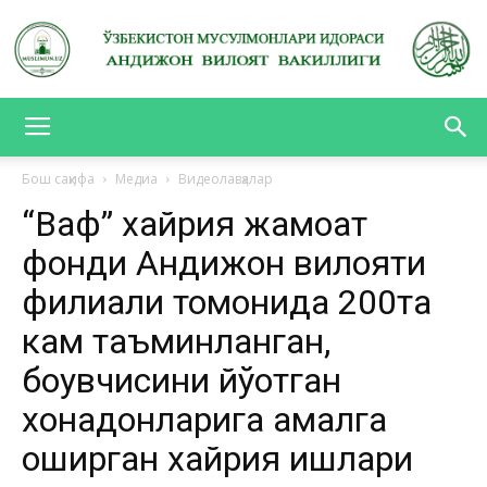
АНДИЖОН
Бош саҳифа
Медиа
Видеолавҳалар
“Вақф” хайрия жамоат
ВИЛОЯТ
фонди Андижон вилояти
филиали томонида 200та
ВАКИЛЛИГИ
кам таъминланган,
боқувчисини йўқотган
хонадонларига амалга
оширган хайрия ишлари