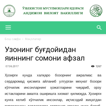
АНДИЖОН
Бош саҳифа
Мақолалар
Узоқнинг буғдойидан
ВИЛОЯТ
яқиннинг сомони афзал
07.06.2017
1267
ВАКИЛЛИГИ
Ҳозирги кунда халқаро бозорнинг ажралмас ва
сердаромад қисмига айланиб улгурган меҳнат бозори
кўпчилик инсонларнинг ҳожатларини чиқариб, орзу
истакларини амалга оширишга хизмат қилмоқда. Ҳозирги
кунга келиб кўпчилик инсонлар, иқтисодий жиҳатдан
ривожланган давлатларга миграция орқали ишга бориб,