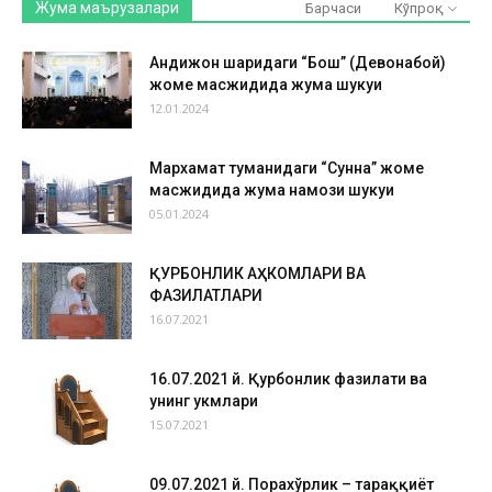
Жума маърузалари
Барчаси
Кўпроқ
Андижон шаҳридаги “Бош” (Девонабой)
жоме масжидида жума шукуҳи
12.01.2024
Мархамат туманидаги “Сунна” жоме
масжидида жума намози шукуҳи
05.01.2024
ҚУРБОНЛИК АҲКОМЛАРИ ВА
ФАЗИЛАТЛАРИ
16.07.2021
16.07.2021 й. Қурбонлик фазилати ва
унинг ҳукмлари
15.07.2021
09.07.2021 й. Порахўрлик – тараққиёт