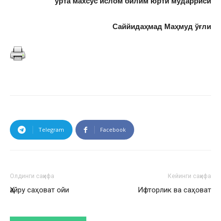
ўрта махсус ислом билим юрти мударриси
Саййидаҳмад Маҳмуд ўғли
Telegram
Facebook
Олдинги саҳифа
Кейинги саҳифа
Ҳайру саҳоват ойи
Ифторлик ва саҳоват