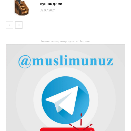
кушандаси
08.07.2021
Бизни телеграмда кузатиб боринг