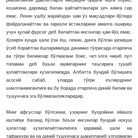
яхшигина даромад билан қайтаётганлари ҳеч кимга сир
емас. Лекин ушбу жараёндан ҳам ўз мақсадлари йўлида
фойдаланаётган ва ғаразли истакларини амалга ошириш
учун қулай фурсат деб билаётган инсонлар ҳам йўқ емас.
Ҳозирги кунда ҳали ўзи ёш, лекин, динга бўлган қизиқши
ўсиб бораётган ёшларимизда динимиз тўғрисида етарлича
ва тўғри билимлар бўлмагани боис, чет-элга чиқиб пул
топаман деб баъзи оқимларнинг таъсирига тушиб
қолаётганлари кузатилмоқда. Албатта бундай бўлишига
асосий сабаб, уларда тўғри еътиқоднинг
шаклланмаганлиги ва бу борада етарлича диний билим ва
тушунчага эга бўлмаганликларидир.
Минг афсуслар бўлсинки, узоқнинг буғдойини ейишга
иштиёқи баланд бўлган баъзи инсонлар бундай нохуш
ҳолатлар кузатилаётганлигига қарамай, ҳали на
тафаккури ва на диний тушунчаси шакилланиб улгурмаган