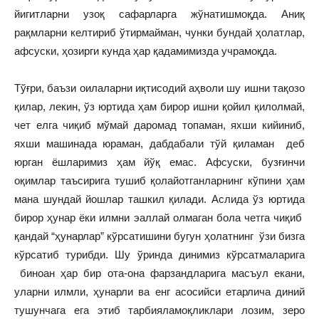
йигитларни узоқ сафарларга жўнатишмоқда. Аниқ
рақмларни келтириб ўтирмайман, чунки бундай ҳолатлар,
афсуски, ҳозирги кунда ҳар қадамимизда учрамоқда.
Тўғри, баъзи оилаларни иқтисодий аҳволи шу ишни тақозо
қилар, лекин, ўз юртида ҳам бирор ишни қойил қилолмай,
чет елга чиқиб мўмай даромад топаман, яхши кийиниб,
яхши машинада юраман, дабдабали тўй қиламан деб
юрган ёшларимиз ҳам йўқ емас. Афсуски, бузғинчи
оқимлар таъсирига тушиб қолайотганларнинг кўпини ҳам
мана шундай йошлар ташкил қилади. Аслида ўз юртида
бирор ҳунар ёки илмни эаллай олмаган бола четга чиқиб
қандай “ҳунарлар” кўрсатишини бугун ҳолатнинг ўзи бизга
кўрсатиб турибди. Шу ўринда динимиз кўрсатмаларига
биноан ҳар бир ота-она фарзандларига масъул екани,
уларни илмли, ҳунарли ва енг асосийси етарлича диний
тушунчага ега этиб тарбияламоқликлари лозим, зеро