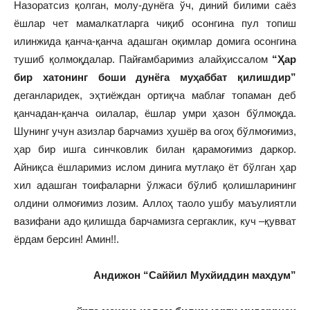
Назоратсиз қолган, молу-дунёга ўч, диний билими саёз
ёшлар чет мамалкатларга чиқиб осонгина пул топиш
илинжида қанча-қанча адашган оқимлар домига осонгина
тушиб қолмоқдалар. Пайғамбаримиз алайҳиссалом
“Ҳар
бир хатонинг боши дун
ё
га муҳаббат қилишдир”
деганларидек, эҳтиёждан ортиқча маблағ топаман деб
қанчадан-қанча оилалар, ёшлар умри ҳазон бўлмоқда.
Шунинг учун азизлар барчамиз ҳушёр ва огоҳ бўлмоғимиз,
ҳар бир ишга синчковлик билан қарамоғимиз даркор.
Айниқса ёшларимиз ислом динига мутлақо ёт бўлган ҳар
хил адашган тоифаларни ўлжаси бўлиб қолишларининг
олдини олмоғимиз лозим. Аллоҳ таоло ушбу маъулиятли
вазифани адо қилишда барчамизга сергаклик, куч –қувват
ёрдам берсин! Амин!!.
Андижон “Саййил Мухйиддин махдум”