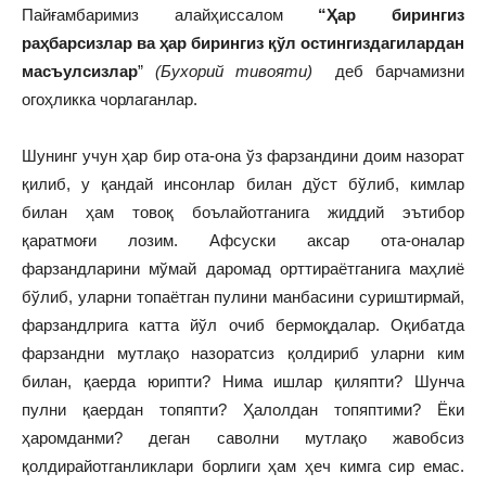
Пайғамбаримиз алайҳиссалом
“Ҳар бирингиз
раҳбарсизлар ва ҳар бирингиз қўл остингиздагилардан
масъулсизлар
”
(Бухорий тивояти)
деб барчамизни
огоҳликка чорлаганлар.
Шунинг учун ҳар бир ота-она ўз фарзандини доим назорат
қилиб, у қандай инсонлар билан дўст бўлиб, кимлар
билан ҳам товоқ боълайотганига жиддий эътибор
қаратмоғи лозим. Афсуски аксар ота-оналар
фарзандларини мўмай даромад орттираётганига маҳлиё
бўлиб, уларни топаётган пулини манбасини суриштирмай,
фарзандлрига катта йўл очиб бермоқдалар. Оқибатда
фарзандни мутлақо назоратсиз қолдириб уларни ким
билан, қаерда юрипти? Нима ишлар қиляпти? Шунча
пулни қаердан топяпти? Ҳалолдан топяптими? Ёки
ҳаромданми? деган саволни мутлақо жавобсиз
қолдирайотганликлари борлиги ҳам ҳеч кимга сир емас.