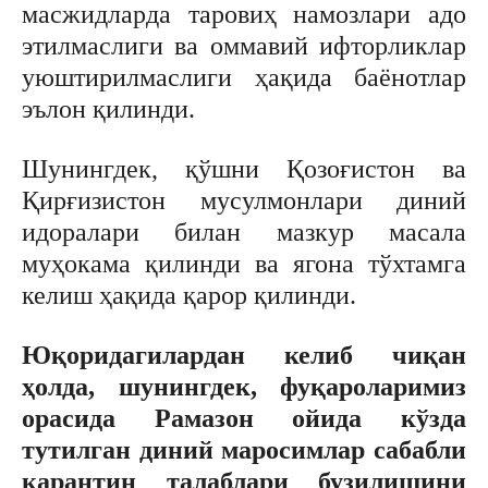
масжидларда таровиҳ намозлари адо
этилмаслиги ва оммавий ифторликлар
уюштирилмаслиги ҳақида баёнотлар
эълон қилинди.
Шунингдек, қўшни Қозоғистон ва
Қирғизистон мусулмонлари диний
идоралари билан мазкур масала
муҳокама қилинди ва ягона тўхтамга
келиш ҳақида қарор қилинди.
Юқоридагилардан келиб чиқан
ҳолда, шунингдек, фуқароларимиз
орасида Рамазон ойида кўзда
тутилган диний маросимлар сабабли
карантин талаблари бузилишини