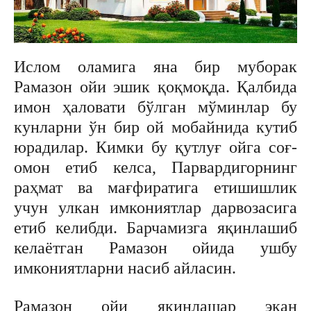
Ислом оламига яна бир муборак
Рамазон ойи эшик қоқмоқда. Қалбида
имон ҳаловати бўлган мўминлар бу
кунларни ўн бир ой мобайнида кутиб
юрадилар. Кимки бу қутлуғ ойга соғ-
омон етиб келса, Парвардигорнинг
раҳмат ва мағфиратига етишишлик
учун улкан имкониятлар дарвозасига
етиб келибди. Барчамизга яқинлашиб
келаётган Рамазон ойида ушбу
имкониятларни насиб айласин.
Рамазон ойи яқинлашар экан