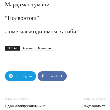
Марҳамат тумани
“Полвонтош”
жоме масжиди имом-хатиби
TEGLAR
Асосий
Мақолалар
Telegram
Facebook
Олдинги саҳифа
Кейинги саҳифа
Одам алайҳиссаломнинг
Вақт ғанимат