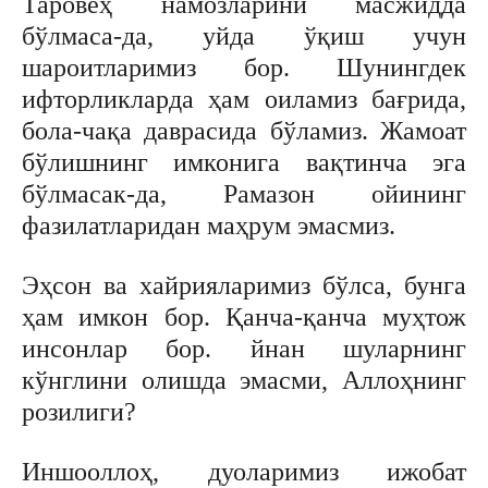
Таровеҳ намозларини масжидда
бўлмаса-да, уйда ўқиш учун
шароитларимиз бор. Шунингдек
ифторликларда ҳам оиламиз бағрида,
бола-чақа даврасида бўламиз. Жамоат
бўлишнинг имконига вақтинча эга
бўлмасак-да, Рамазон ойининг
фазилатларидан маҳрум эмасмиз.
Эҳсон ва хайрияларимиз бўлса, бунга
ҳам имкон бор. Қанча-қанча муҳтож
инсонлар бор. йнан шуларнинг
кўнглини олишда эмасми, Аллоҳнинг
розилиги?
Иншооллоҳ, дуоларимиз ижобат