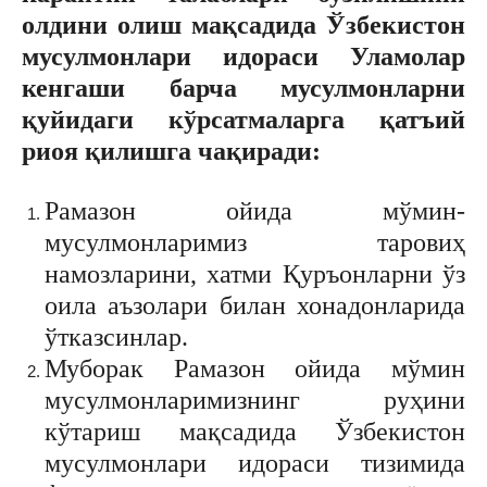
олдини олиш мақсадида Ўзбекистон
мусулмонлари идораси Уламолар
кенгаши барча мусулмонларни
қуйидаги кўрсатмаларга қатъий
риоя қилишга чақиради:
Рамазон ойида мўмин-
мусулмонларимиз таровиҳ
намозларини, хатми Қуръонларни ўз
оила аъзолари билан хонадонларида
ўтказсинлар.
Муборак Рамазон ойида мўмин
мусулмонларимизнинг руҳини
кўтариш мақсадида Ўзбекистон
мусулмонлари идораси тизимида