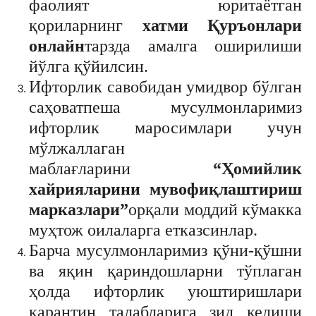
фаолият юритаётган
қориларнинг
хатми Қуръонлари
онлайн
тарзда амалга оширилиши
йўлга қўйилсин.
Ифторлик савобидан умидвор бўлган
саҳоватпеша мусулмонларимиз
ифторлик маросимлари учун
мўлжаллаган
маблағларини
“Ҳомийлик
хайрияларини мувофиқлаштириш
марказлари”
орқали моддий кўмакка
муҳтож оилаларга етказсинлар.
Барча мусулмонларимиз қўни-қўшни
ва яқин қариндошларни тўплаган
ҳолда ифторлик уюштиришлари
карантин талабларига зид келиши