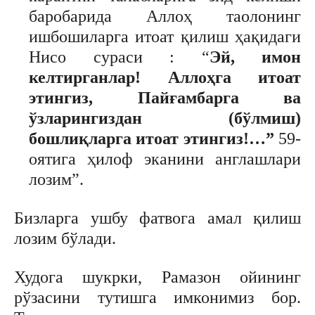
баробарида Аллоҳ таолонинг
ишбошиларга итоат қилиш ҳақидаги
Нисо сураси : “
Эй, имон
келтирганлар! Аллоҳга итоат
этингиз, Пайғамбарга ва
ўзларингиздан (бўлмиш)
бошлиқларга итоат этингиз!…”
59-
оятига ҳилоф эканини англашлари
лозим”.
Бизларга ушбу фатвога амал қилиш
лозим бўлади.
Худога шукрки, Рамазон ойининг
рўзасини тутишга имконимиз бор.