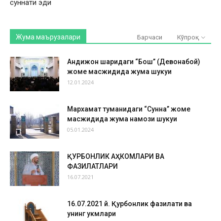
суннати эди
Жума маърузалари
Барчаси
Кўпроқ
Андижон шаҳридаги “Бош” (Девонабой)
жоме масжидида жума шукуҳи
12.01.2024
Мархамат туманидаги “Сунна” жоме
масжидида жума намози шукуҳи
05.01.2024
ҚУРБОНЛИК АҲКОМЛАРИ ВА
ФАЗИЛАТЛАРИ
16.07.2021
16.07.2021 й. Қурбонлик фазилати ва
унинг ҳукмлари