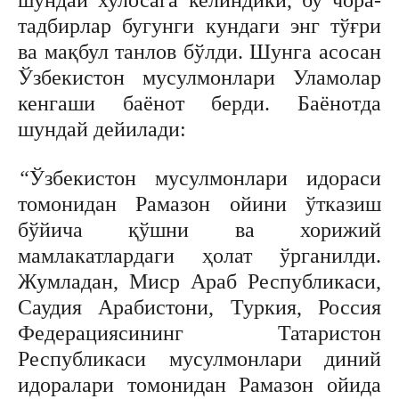
тадбирлар бугунги кундаги энг тўғри
ва мақбул танлов бўлди. Шунга асосан
Ўзбекистон мусулмонлари Уламолар
кенгаши баёнот берди. Баёнотда
шундай дейилади:
“
Ўзбекистон мусулмонлари идораси
томонидан Рамазон ойини ўтказиш
бўйича қўшни ва хорижий
мамлакатлардаги ҳолат ўрганилди.
Жумладан, Миср Араб Республикаси,
Саудия Арабистони, Туркия, Россия
Федерациясининг Татаристон
Республикаси мусулмонлари диний
идоралари томонидан Рамазон ойида