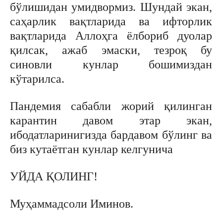
бўлишидан умидвормиз. Шундай экан,
саҳарлик вақтларида ва ифторлик
вақтларида Аллоҳга ёлбориб дуолар
қилсак, ажаб эмаски, тезроқ бу
синовли кунлар бошимиздан
кўтарилса.
Пандемия сабабли жорий қилинган
карантин давом этар экан,
ибодатларинигизда бардавом бўлинг ва
биз кутаётган кунлар келгунича
УЙДА ҚОЛИНГ!
Муҳаммадсоли Иминов.