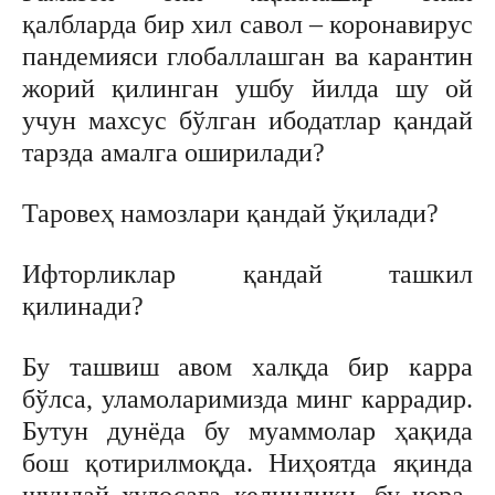
қалбларда бир хил савол – коронавирус
пандемияси глобаллашган ва карантин
жорий қилинган ушбу йилда шу ой
учун махсус бўлган ибодатлар қандай
тарзда амалга оширилади?
Таровеҳ намозлари қандай ўқилади?
Ифторликлар қандай ташкил
қилинади?
Бу ташвиш авом халқда бир карра
бўлса, уламоларимизда минг каррадир.
Бутун дунёда бу муаммолар ҳақида
бош қотирилмоқда. Ниҳоятда яқинда
шундай хулосага келиндики, бу чора-