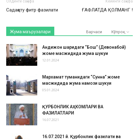
Олдинги саҳифа
Кейинги саҳифа
Садақоту фитр фазилати
ҒАФЛАТДА ҚОЛМАНГ !
Жума маърузалари
Барчаси
Кўпроқ
Андижон шаҳридаги “Бош” (Девонабой)
жоме масжидида жума шукуҳи
12.01.2024
Мархамат туманидаги “Сунна” жоме
масжидида жума намози шукуҳи
05.01.2024
ҚУРБОНЛИК АҲКОМЛАРИ ВА
ФАЗИЛАТЛАРИ
16.07.2021
16.07.2021 й. Қурбонлик фазилати ва