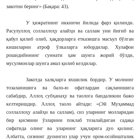
закотни беринг» (Бақара: 43).
У ҳижратнинг иккинчи йилида фарз қилинди.
Расулуллоҳ соллаллоҳу алайҳи ва саллам уни йиғиб ва
қабул қилиб олиб, ҳақдорларга етказишга масъул бўлган
кишиларни атроф ўлкаларга юбордилар. Хулафои
рошидийннинг суннати ҳам шунга жорий бўлди,
мусулмонлар шунга амал қилиб келдилар.
Закотда халқларга яхшилик бордир. У молнинг
тозаланишига ва бало-ю офатлардан сақланишига
сабабдир, Аллоҳ субҳанаҳу ва таолога бандаликни бажо
келтиришдир. Аллоҳ таоло айтади: «(Эй Муҳаммад
соллаллоҳу алайҳи ва саллам), сиз уларнинг молларидан
бир қисмини ўзларини поклаб тозалайдиган садақа
сифатида олинг ва уларнинг ҳақларига дуо қилинг.
Албатта, сизнинг дуоингиз улар учун ором-осойишталик