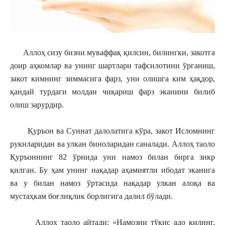
Аллоҳ сизу бизни муваффақ қилсин, билингки, закотга
доир аҳкомлар ва унинг шартлари тафсилотини ўрганиш,
закот кимнинг зиммасига фарз, уни олишга ким ҳақдор,
қандай турдаги молдан чиқариш фарз эканини билиб
олиш зарурдир.
Қуръон ва Суннат далолатига кўра, закот Исломнинг
рукнларидан ва улкан биноларидан саналади. Аллоҳ таоло
Қуръоннинг 82 ўрнида уни намоз билан бирга зикр
қилган. Бу ҳам унинг нақадар аҳамиятли ибодат эканига
ва у билан намоз ўртасида нақадар улкан алоқа ва
мустаҳкам боғлиқлик борлигига далил бўлади.
Аллоҳ таоло айтади: «Намозни тўкис адо қилинг,