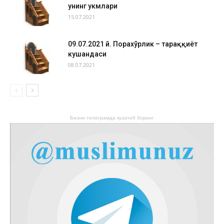
унинг ҳукмлари
15.07.2021
09.07.2021 й. Порахўрлик – тараққиёт
кушандаси
08.07.2021
Бизни телеграмда кузатиб боринг