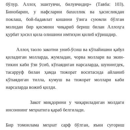
бўлур. Аллоҳ эшитувчи, билувчидир» (Тавба: 103).
Бинобарин, у нафсларни бахиллик ва ҳасисликдан
поклаш, бой-бадавлат кишини ўзига суюмли бўлган
молидан бир қисмини чиқариб бериш билан Аллоҳга
қурбат ҳосил қила олишини имтиҳон қилиб кўришдир.
Аллоҳ таоло закотни униб-ўсиш ва кўпайишни қабул
қиладиган молларда, жумладан, чорва моллари ва экин-
тикин каби ўзи ўсиб, кўпаядиган нарсаларда, шунингдек,
тасарруф билан ҳамда тижорат воситасида айланиб
кўпаядиган тилла, кумуш ва тижорат моллари каби
нарсаларда вожиб қилди.
Закот миқдорини у чиқариладиган молдаги
инсоннинг меҳнатига қараб белгилади.
Бир томонлама меҳнат сарф бўлган, яъни суғориш