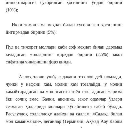
иншоотларисиз суғорилган ҳосилнинг ўндан бирини
(10%);
Икки томонлама меҳнат билан суғорилган ҳосилнинг
йигирмадан бирини (5%);
Пул ва тижорат моллари каби соф меҳнат билан даромад
келадиган молларнинг қирқдан бирини (2,5%) закот
сифатида чиқаришни фарз қилди.
Аллоҳ таоло ушбу садақани тозалов деб номлади,
чунки у нафсни ҳам, молни ҳам тозалайди, у молни
камайтирадиган ва мол эгасига зиён етказадиган жарима
ёки солиқ эмас. Балки, аксинча, закот одамлар ўзлари
сезмаган ҳолларида моллари кўпайишига сабаб бўлади.
Расулуллоҳ соллаллоҳу алайҳи ва саллам: «Садақа билан
мол камаймайди», деганлар (Термизий, Аҳмад Абу Кабша