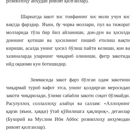
розияллоҳу анҳудан ривоят қилганлар).
Шариатда закот хос тоифанинг хос моли учун хос
вақтда фарздир. Яъни, бу чорва моллари, пул ва тижорат
молларида тўла бир йил айланиши, дон-дун ва ҳосилда
доннинг қотиши ва ҳосилнинг пишиб етилиш вақти
кириши, асалда унинг ҳосил бўлиш пайти келиши, кон ва
хазиналарда уларнинг чиқариб олиниши, фитр закотида
ийд оқшоми кун ботишидир.
Зиммасида закот фарз бўлган одам закотини
чиқармай туриб вафот этса, унинг қолдирган меросидан
закоти чиқарилади, ўлими сабабли закоти соқит бўлмайди.
Расулуллоҳ соллаллоҳу алайҳи ва саллам: «Аллоҳнинг
қарзи (яъни, ҳаққи) ўтаб қўйилишга ҳақлироқ», деганлар
(Бухорий ва Муслим Ибн Аббос розияллоҳу анҳумодан
ривоят қилганлар).