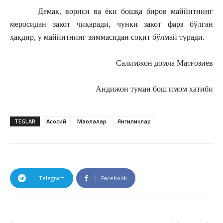
Демак, вориси ва ёки бошқа биров маййитнинг
меросидан закот чиқаради, чунки закот фарз бўлган
ҳақдир, у маййитнинг зиммасидан соқит бўлмай туради.
Салимжон домла Матғозиев
Андижон туман бош имом хатиби
TEGLAR
Асосий
Мақолалар
Янгиликлар
Telegram
Facebook