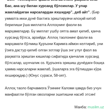
Бас, ана шу билан хурсанд бўлсинлар. У улар
жамлайдиган нарсалардан яхшидир”, деб айт”.
(Бир
умматга икки дунё бахтига эриштирувчи илоҳий китоб
берилиши ўша миллатга Аллоҳнинг фазли ва
марҳаматидир. Бу миллат ушбу оятга амал қилиб, қанча
хурсанд бўлса, арзийди. Аллоҳ таолонинг фазли ва
марҳамати бўлмиш Қуръони Каримга иймон келтириб, уни
ўзига дастур қилиб олган зотлар ўша энг улуғ фазл ва
раҳматга эришган кишилар сифатида қанчалик хурсанд
бўлсалар, шунчалик оз. Қуръонга эришиш дунёдаги бошқа
ҳамма нарсаларни жамлаб, ўшаларга эга бўлишдан кўра
яхшироқдир.) (Юнус сураси, 58-оят).
Аллоҳ таоло барчамизга Ўзининг Каломи ҳамда биз учун
манфаатли бўлган овозларни эшитишни насиб этсин!
Манба:
muslim.uz