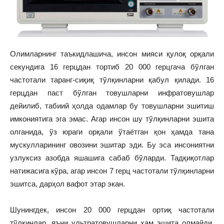
Олимларнинг таъкидлашича, инсон мияси қулоқ орқали
секундига 16 герцдан тортиб 20 000 герцгача бўлган
частотали таранг-сиқиқ тўлқинларни қабул қилади. 16
герцдан паст бўлган товушларни инфратовушлар
дейилиб, табиий ҳолда одамлар бу товушларни эшитиш
имкониятига эга эмас. Агар инсон шу тўлқинларни эшита
олганида, ўз юраги орқали ўтаётган қон ҳамда тана
мускулларининг овозини эшитар эди. Бу эса инсониятни
узлуксиз азобда яшашига сабаб бўларди. Тадқиқотлар
натижасига кўра, агар инсон 7 герц частотали тўлқинларни
эшитса, дарҳол вафот этар экан.
Шунингдек, инсон 20 000 герцдан ортиқ частотали
тўлқинлар, яъни ультратовушларни ҳам эшита олмайди.