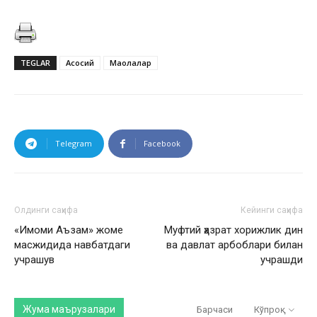
TEGLAR
Асосий
Мақолалар
Telegram
Facebook
Олдинги саҳифа
Кейинги саҳифа
«Имоми Аъзам» жоме
Муфтий ҳазрат хорижлик дин
масжидида навбатдаги
ва давлат арбоблари билан
учрашув
учрашди
Жума маърузалари
Барчаси
Кўпроқ