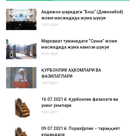
Андижон шаҳридаги “Бош” (Девонабой)
жоме масжидида жума шукуҳи
12.01.2024
Мархамат туманидаги “Сунна” жоме
масжидида жума намози шукуҳи
05.01.2024
ҚУРБОНЛИК АҲКОМЛАРИ ВА
ФАЗИЛАТЛАРИ
16.07.2021
16.07.2021 й. Қурбонлик фазилати ва
унинг ҳукмлари
15.07.2021
09.07.2021 й. Порахўрлик – тараққиёт
кушандаси