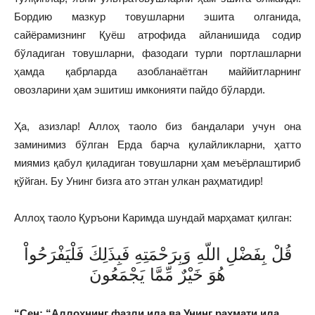
Бордию мазкур товушларни эшита олганида,
сайёрамизнинг Қуёш атрофида айланишида содир
бўладиган товушларни, фазодаги турли портлашларни
ҳамда қабрларда азобланаётган маййитларнинг
овозларини ҳам эшитиш имконияти пайдо бўларди.
Ҳа, азизлар! Аллоҳ таоло биз бандалари учун она
заминимиз бўлган Ерда барча қулайликларни, ҳатто
миямиз қабул қиладиган товушларни ҳам меъёрлаштириб
қўйган. Бу Унинг бизга ато этган улкан раҳматидир!
Аллоҳ таоло Қуръони Каримда шундай марҳамат қилган:
قُلْ بِفَضْلِ اللّهِ وَبِرَحْمَتِهِ فَبِذَلِكَ فَلْيَفْرَحُواْ
هُوَ خَيْرٌ مِّمَّا يَجْمَعُونَ
“Сен: “Аллоҳнинг фазли ила ва Унинг раҳмати ила.