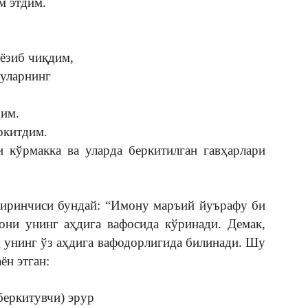
м этдим.
 ёзиб чиқдим,
 уларнинг
дим.
ркитдим.
и кўрмакка ва уларда беркитилган гавҳарлари
иринчиси бундай: “Имону маръий йуърафу би
ни унинг аҳдига вафосида кўринади. Демак,
 унинг ўз аҳдига вафодорлигида билинади. Шу
ён этган:
беркитувчи) эрур