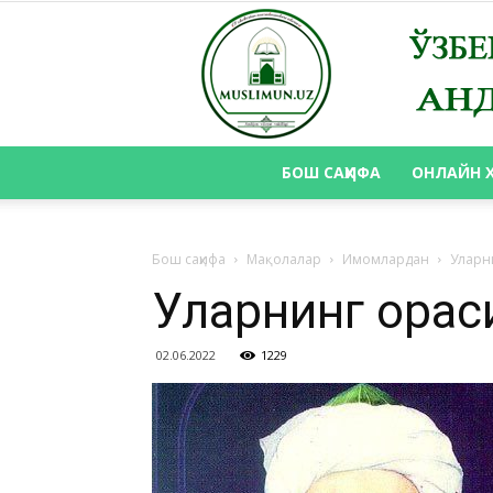
БОШ САҲИФА
ОНЛАЙН 
Бош саҳифа
Мақолалар
Имомлардан
Уларн
Уларнинг ораси
02.06.2022
1229