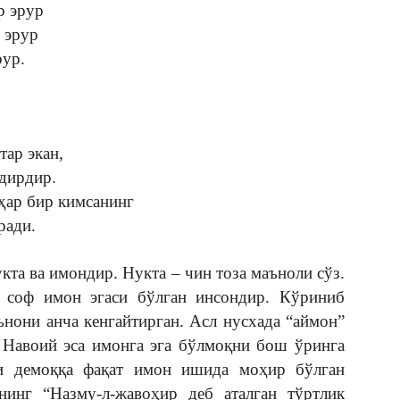
р эрур
 эрур
рур.
ар экан,
одирдир.
ҳар бир кимсанинг
ради.
та ва имондир. Нукта – чин тоза маъноли сўз.
 соф имон эгаси бўлган инсондир. Кўриниб
ънони анча кенгайтирган. Асл нусхада “аймон”
. Навоий эса имонга эга бўлмоқни бош ўринга
и демоққа фақат имон ишида моҳир бўлган
инг “Назму-л-жавоҳир деб аталган тўртлик