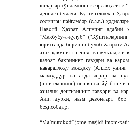
шеърлар тўпламининг сарлавҳасини 
дейилса бўлади. Бу тўртликлар Ҳазр
солинган пайғамбар (с.а.в.) ҳадисл
Навоий Ҳазрат Алининг адабий м
“Маҳбубу-л-қулуб” (“Кўнгилларнинг
юритганда биринчи бўлиб Ҳазрати Али
азиз қавмнинг пешво ва муқтадоси 
валоят баҳрининг гавҳари ва кар
навараллоҳу важҳаҳу (Аллоҳ унинг
мавжуддур ва анда асрор ва нук
(шоирларнинг) пешво ва йўлбошчис
азизлик денгизининг гавҳари ва к
Али…дурки, назм девонлари бор 
беҳисобдир.
“Ma’murobod” jome masjidi imom-xat