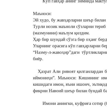
Кўп гавҳар анинг зимнида макту
Маъноси:
Эй худо, бу жавҳарларни шеър билан
Турли нозик маъноли сўзларни териб
(мазмунини) маълум қилдим.
Ҳар бир шундай сўзга бир оҳанг бер
Уларнинг орасига кўп гавҳарларни бе
“Назму-л-жавоҳир”даги тўртликларн
биёр.
Ҳазрат Али ривоят қилганлардан б
иймониҳи”. Маъноси: Кишининг имо
кишидаги имон, яъни ишонч, эътиқод
фикрни Навоий шеър билан бундай ба
Имони анингки, куфриға сотир (