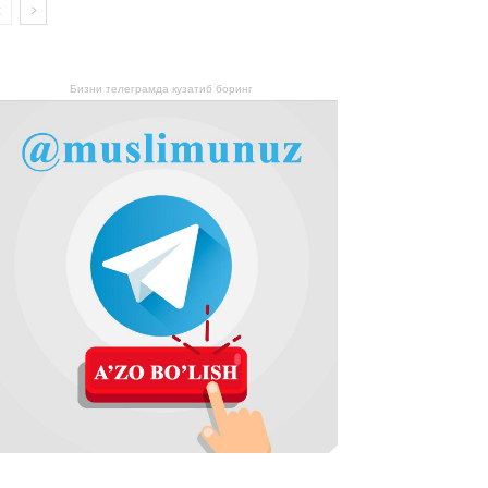
Бизни телеграмда кузатиб боринг