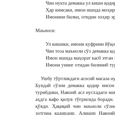
Чин нукта демакка ул киши қоди
Ҳар кимсаки, имон ишида моҳир
Имонини билки, отидин зоҳир э
Маъноси:
Ул кишики, имони куфрини йўқот
Чин тоза маъноли сўз демакка қ
Имон ишида маҳорат касб этган 
Имони унинг отидан билиниб ту
Ушбу тўртликдаги асосий масала нук
Бундай сўзни демакка қодир инсон
турибдики, Навоий асл нусхадаги ма
аҳдга вафо қилув тўғрисида боради
қўяди. Ҳақиқий чин маъноли сўзн
зотгина қодирдир. Aлишер Навоийн