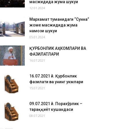
масжидида жума шукуҳи
12.01.2024
Мархамат туманидаги “Сунна”
жоме масжидида жума
намози шукуҳи
05.01.2024
ҚУРБОНЛИК АҲКОМЛАРИ ВА
ФАЗИЛАТЛАРИ
16.07.2021
16.07.2021 й. Қурбонлик
фазилати ва унинг ҳукмлари
15.07.2021
09.07.2021 й. Порахўрлик –
тараққиёт кушандаси
08.07.2021