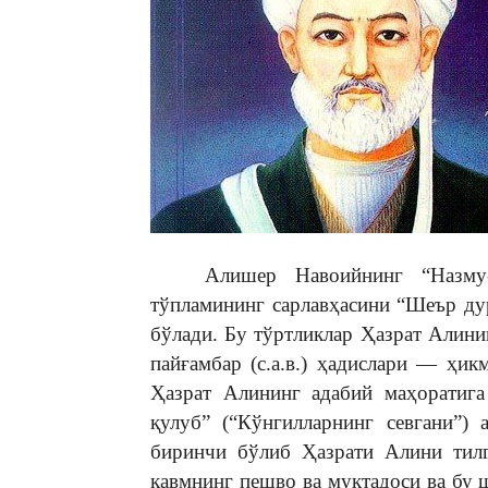
Aлишер Навоийнинг “Назму-л-ж
тўпламининг сарлавҳасини “Шеър ду
бўлади. Бу тўртликлар Ҳазрат Алини
пайғамбар (с.а.в.) ҳадислари — ҳи
Ҳазрат Алининг адабий маҳоратига
қулуб” (“Кўнгилларнинг севгани”)
биринчи бўлиб Ҳазрати Алини тилг
қавмнинг пешво ва муқтадоси ва бу 