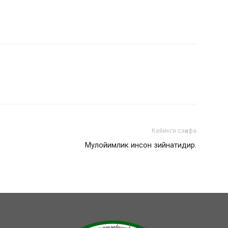
Кейинги саҳифа
Мулойимлик инсон зийнатидир.