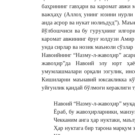
баҳрининг гавҳари ва каромат авжи
важҳаҳу (Аллоҳ унинг юзини нурли 
анда асрор ва нукат нолиъдуд”). Маъ
йўлбошчиси ва бу гуруҳнинг илғори
каромат авжининг ёруғ юлдузи Амир
унда сирлар ва нозик маъноли сўзлар
Навоийнинг “Назму-л-жавоҳир” асари
жавоҳир”да Навоий элу юрт ҳаё
умумлашмалари орқали эзгулик, инсо
Кишиларни маънавий юксакликка кў
уйғунлик қандай бўлмоғи кераклиги т
Навоий “Назму-л-жавоҳир” муқа
Ёраб, бу жавоҳирларники, манзу
Чекканим анга ҳар нуктаки, маъл
Ҳар нуктага бир тарона марқум 