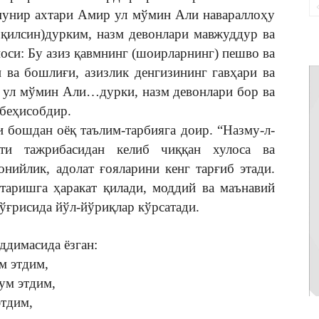
 мунир ахтари Амир ул мўмин Али навараллоҳу
қилсин)дурким, назм девонлари мавжуддур ва
носи: Бу азиз қавмнинг (шоирларнинг) пешво ва
 ва бошлиғи, азизлик денгизининг гавҳари ва
 ул мўмин Али…дурки, назм девонлари бор ва
 беҳисобдир.
 бошдан оёқ таълим-тарбияга доир. “Назму-л-
ти тажрибасидан келиб чиққан хулоса ва
нийлик, адолат ғояларини кенг тарғиб этади.
таришга ҳаракат қилади, моддий ва маънавий
ўғрисида йўл-йўриқлар кўрсатади.
ддимасида ёзган:
м этдим,
ум этдим,
этдим,