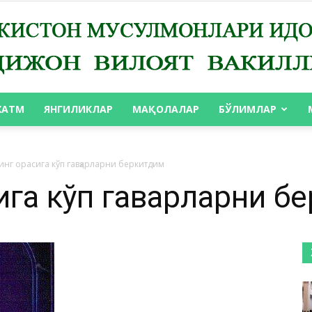
ХАТМ
ЯНГИЛИКЛАР
МАҚОЛАЛАР
БЎЛИМЛАР
АНДИЖОН
инг орасига кўп гавҳарларни беркитдим
га кўп гавҳарларни б
ВИЛОЯТ