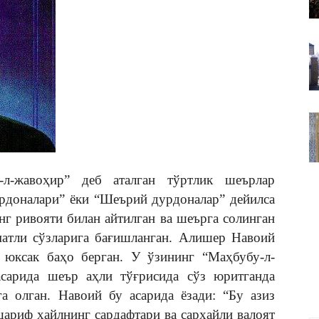
ВАКИЛЛИГИ
авоҳир” деб аталган тўртлик шеърлар
рдоналари” ёки “Шеърий дурдоналар” дейилса
нг ривояти билан айтилган ва шеърга солинган
кматли сўзларига бағишланган. Алишер Навоий
 юксак баҳо берган. У ўзининг “Маҳбубу-л-
 асарида шеър аҳли тўғрисида сўз юритганда
а олган. Навоий бу асарида ёзади: “Бу азиз
шариф хайлнинг сардафтари ва сархайли валоят