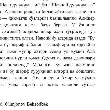
“Шеър дурдоналари” ёки “Шеърий дурдоналар”
ат Алининг ривояти билан айтилган ва шеърга
ари — ҳикматли сўзларига бағишланган. Алишер
аҳоратига юксак баҳо берган. У ўзининг
 севгани”) асарида шеър аҳли тўғрисида сўз
ни тилга олган. Навоий бу асарида ёзади: “Бу
ва бу шариф хайлнинг сардафтари ва сархайли
омат авжи мунир ахтари Амир ул мўмин Али
 юзини нурли қилсин)дурким, назм девонлари
ат нолиъдуд” Маъноси: Бу азиз қавмнинг
и ва бу шариф гуруҳнинг илғори ва бошлиғи,
аромат авжининг ёруғ юлдузи Амир ул мўмин
ва унда сирлар ва нозик маъноли сўзлар
ibi Olimjonov Behzodbek