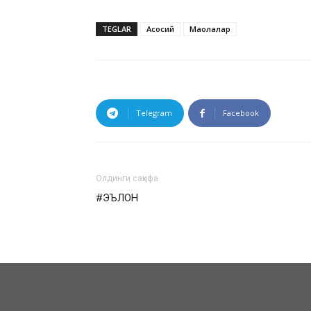
TEGLAR
Асосий
Мақолалар
Telegram
Facebook
Олдинги саҳифа
#ЭЪЛОН