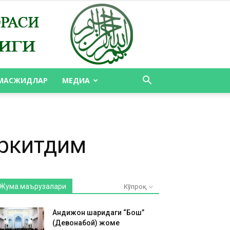
МАСЖИДЛАР
МЕДИА
еркитдим
Жума маърузалари
Кўпроқ
Андижон шаҳридаги “Бош”
(Девонабой) жоме