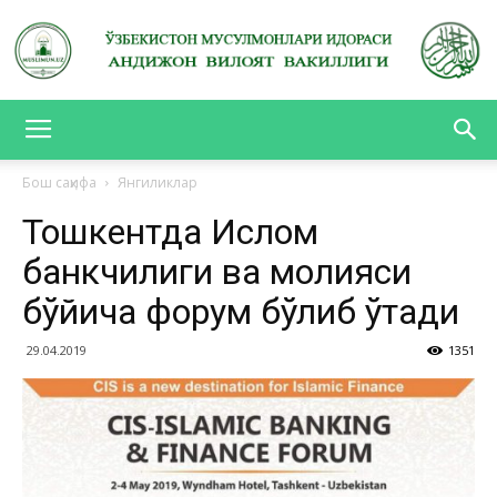
АНДИЖОН
Бош саҳифа
Янгиликлар
Тошкентда Ислом
ВИЛОЯТ
банкчилиги ва молияси
бўйича форум бўлиб ўтади
ВАКИЛЛИГИ
29.04.2019
1351