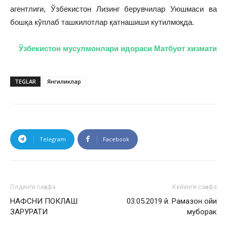
агентлиги, Ўзбекистон Лизинг берувчилар Уюшмаси ва
бошқа кўплаб ташкилотлар қатнашиши кутилмоқда.
Ўзбекистон мусулмонлари идораси Матбуот хизмати
TEGLAR
Янгиликлар
Telegram
Facebook
Олдинги саҳифа
Кейинги саҳифа
НАФСНИ ПОКЛАШ
03.05.2019 й. Рамазон ойи
ЗАРУРАТИ
муборак