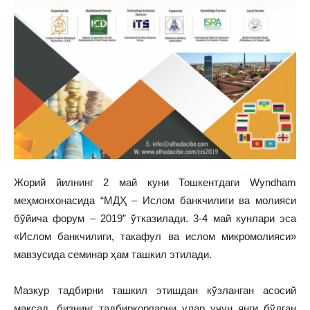
Жорий йилнинг 2 май куни Тошкентдаги Wyndham
меҳмонхонасида “МДҲ – Ислом банкчилиги ва молияси
бўйича форум – 2019” ўтказилади. 3-4 май кунлари эса
«Ислом банкчилиги, такафул ва ислом микромолияси»
мавзусида семинар ҳам ташкил этилади.
Мазкур тадбирни ташкил этишдан кўзланган асосий
мақсад, бизнинг тадбиркорларни улар учун янги бўлган