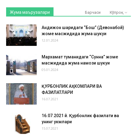
Жума маърузалари
Барчаси
Кўпроқ
Андижон шаҳридаги “Бош” (Девонабой)
жоме масжидида жума шукуҳи
12.01.2024
Мархамат туманидаги “Сунна” жоме
масжидида жума намози шукуҳи
05.01.2024
ҚУРБОНЛИК АҲКОМЛАРИ ВА
ФАЗИЛАТЛАРИ
16.07.2021
16.07.2021 й. Қурбонлик фазилати ва
унинг ҳукмлари
15.07.2021