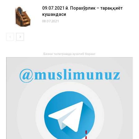
09.07.2021 й. Порахўрлик – тараққиёт
кушандаси
08.07.2021
Бизни телеграмда кузатиб боринг