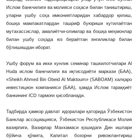
Ислом банкчилиги ва молияси соҳаси билан таништириш,
уларни ушбу соҳа имкониятларидан хабардор қилиш,
бошқа мамлакатлардан ташриф буюриши кутилаётган
мутахассислар, амалиётчи-олимлар ва бошқа меҳмонлар
билан ушбу соҳада юз бераётган янгиликлар билан
бўлишишдан иборат.
Ушбу форум ва икки кунлик семинар ташкилотчилари Al
Huda ислом банкчилиги ва иқтисодиёти маркази (БАА),
«Sheikh Ahmed Bin Obeid Al Maktoum» (SABOAM) халқаро
инвестицион компанияси (БАА), ҳамда Ислом тараққиёт
банкининг ICD тармоғи ҳисобланади.
Тадбирда ҳамкор давлат идоралари қаторида Ўзбекистон
Банклар ассоциацияси, Ўзбекистон Республикаси Молия
вазирлиги, Вазирлар Махкамаси қошидаги Дин ишлари
бўйича қўмита, Капитал бозорни ривожлантириш