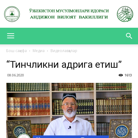
АНДИЖОН
Бош саҳифа
Медиа
Видеолавҳалар
“Тинчликни қадрига етиш”
ВИЛОЯТ
08.06.2020
1613
ВАКИЛЛИГИ