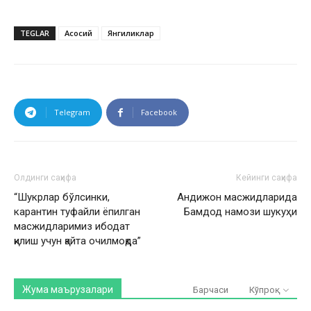
TEGLAR
Асосий
Янгиликлар
Telegram
Facebook
Олдинги саҳифа
Кейинги саҳифа
“Шукрлар бўлсинки,
Андижон масжидларида
карантин туфайли ёпилган
Бамдод намози шукуҳи
масжидларимиз ибодат
қилиш учун қайта очилмоқда”
Жума маърузалари
Барчаси
Кўпроқ