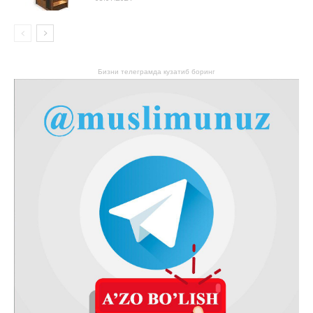
Бизни телеграмда кузатиб боринг