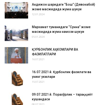
Андижон шаҳридаги “Бош” (Девонабой)
жоме масжидида жума шукуҳи
12.01.2024
Мархамат туманидаги “Сунна” жоме
масжидида жума намози шукуҳи
05.01.2024
ҚУРБОНЛИК АҲКОМЛАРИ ВА
ФАЗИЛАТЛАРИ
16.07.2021
16.07.2021 й. Қурбонлик фазилати ва
унинг ҳукмлари
15.07.2021
09.07.2021 й. Порахўрлик – тараққиёт
кушандаси
08.07.2021