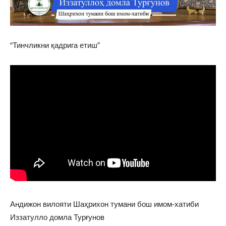
“Тинчликни қадрига етиш”
Андижон вилояти Шаҳрихон тумани бош имом-хатиби
Иззатулло домла Турғунов