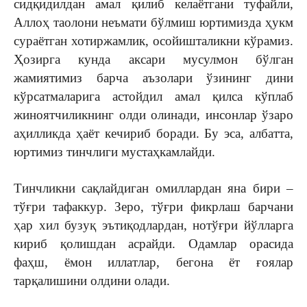
сидқидилдан амал қилиб келаётгани туфайли,
Аллоҳ таолони неъмати бўлмиш юртимизда ҳукм
сураётган хотиржамлик, осойишталикни кўрамиз.
Ҳозирга кунда аксари мусулмон бўлган
жамиятимиз барча аъзолари ўзининг дини
кўрсатмаларига астойдил амал қилса кўплаб
жиноятчиликнинг олди олинади, инсонлар ўзаро
аҳилликда ҳаёт кечириб боради. Бу эса, албатта,
юртимиз тинчлиги мустаҳкамлайди.
Тинчликни сақлайдиган омиллардан яна бири –
тўғри тафаккур. Зеро, тўғри фикрлаш барчани
ҳар хил бузуқ эътиқодлардан, нотўғри йўлларга
кириб қолишдан асрайди. Одамлар орасида
фаҳш, ёмон иллатлар, бегона ёт ғоялар
тарқалишини олдини олади.