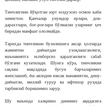
Тинчлигини йўқотган юрт юлдузсиз осмон каби
зимистон. Қанчалар унумдор ерлари, дов-
дарахтлари, боғ-роғлари бўлмасин уларнинг ҳеч
биридан манфаат ололмайди.
Тарихда тинчликни бузилишига аксар ҳолларда
жамиятни диёнатдан узоқлашганлиги,
маънавиятга эътиборсиз қаралганлиги сабаб
бўлгани кузатилади. Шунга кўра, тинчликни
сақлаш мақсадида бугун барчаларимиз
жипслашиб, ёш авлодни юксак манавиятли, дину-
диёнатли, миллий ғурур ва ифтихор руҳида
тарбиялаб боришимиз зарур.
Шу маънода халқимиз динимиз ақидасига