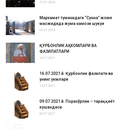
12.01.2024
Мархамат туманидаги “Сунна” жоме
масжидида жума намози шукуҳи
05.01.2024
ҚУРБОНЛИК АҲКОМЛАРИ ВА
ФАЗИЛАТЛАРИ
16.07.2021
16.07.2021 й. Қурбонлик фазилати ва
унинг ҳукмлари
15.07.2021
09.07.2021 й. Порахўрлик – тараққиёт
кушандаси
08.07.2021