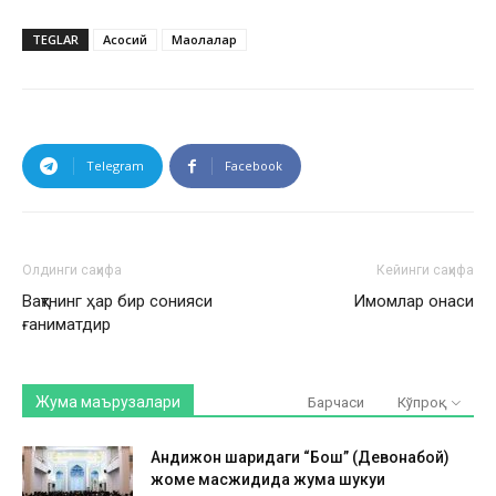
TEGLAR
Асосий
Мақолалар
Telegram
Facebook
Олдинги саҳифа
Кейинги саҳифа
Вақтнинг ҳар бир сонияси
Имомлар онаси
ғаниматдир
Жума маърузалари
Барчаси
Кўпроқ
Андижон шаҳридаги “Бош” (Девонабой)
жоме масжидида жума шукуҳи