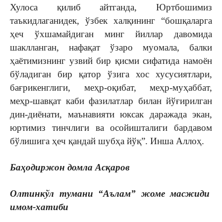
Хулоса қилиб айтганда, Юртбошимиз
таъкидлаганидек, ўзбек халқининг “бошқаларга
ҳеч ўхшамайдиган минг йиллар давомида
шаклланган, нафақат ўзаро муомала, балки
ҳаётимизнинг узвий бир қисми сифатида намоён
бўладиган бир қатор ўзига хос хусусиятлари,
бағрикенглиги, меҳр-оқибат, меҳр-муҳаббат,
меҳр-шавқат каби фазилатлар билан йўғирилган
дин-диёнати, маънавияти юксак даражада экан,
юртимиз тинчлиги ва осойишталиги бардавом
бўлишига ҳеч қандай шубҳа йўқ”. Инша Аллоҳ.
Баҳодиржон домла Асқаров
Олтинкўл тумани “Аълам” жоме масжиди
имом-хатиби