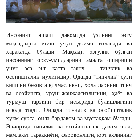
Инсоният яшаш давомида ўзининг эзгу
мақсадларга етиш учун доимо изланади ва
ҳаракатда бўлади. Мақсади эзгулик бўлган
инсоннинг орзу-умидларини амалга ошириши
учун эса энг катта таянч – тинчлик ва
осойишталик муҳитидир. Одатда “тинчлик” сўзи
кишини безовта қилмасликни, ҳолатларнинг тинч
ва осойишта, уруш-жанжалсизлигини, ҳаёт ва
турмуш тарзини бир меъёрида бўлишлигини
ифода этади. Оилада тинчлик ва осойишталик
ҳукм сурса, оила бардавом ва мустаҳкам бўлади.
Эл-юртда тинчлик ва осойишталик давом этса,
мамлакат тараққиёти, фаровонлиги, юрт аҳлининг