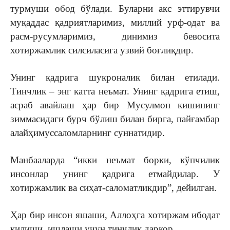
турмуши обод бўлади. Буларни акс эттирувчи
муқаддас қадриятларимиз, миллий урф-одат ва
расм-русумларимиз, динимиз бевосита
хотиржамлик силсиласига узвий боғлиқдир.
Унинг қадрига шукроналик билан етилади.
Тинчлик – энг катта неъмат. Унинг қадрига етиш,
асраб авайлаш ҳар бир Мусулмон кишининг
зиммасидаги бурч бўлиш билан бирга, пайғамбар
алайҳимуссаломларнинг суннатидир.
Манбааларда “икки неъмат борки, кўпчилик
инсонлар унинг қадрига етмайдилар. У
хотиржамлик ва сиҳат-саломатликдир”, дейилган.
Ҳар бир инсон яшаши, Аллоҳга хотиржам ибодат
қилиши, ишлаши учун тинчлик даркор.