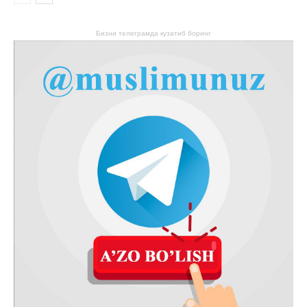
Бизни телеграмда кузатиб боринг