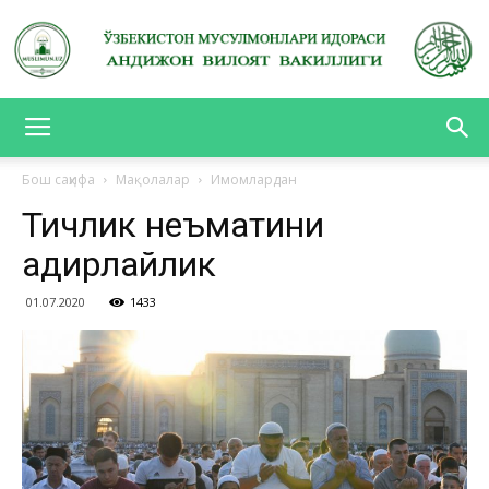
АНДИЖОН
Бош саҳифа
Мақолалар
Имомлардан
Тичлик неъматини
ВИЛОЯТ
қадирлайлик
01.07.2020
1433
ВАКИЛЛИГИ