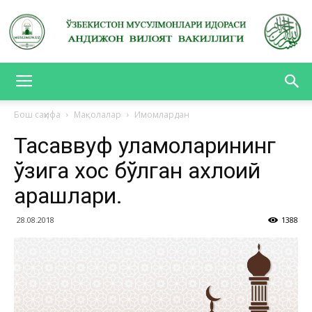
АНДИЖОН
Бош саҳифа
Мақолалар
Имомлардан
Тасаввуф уламоларининг
ВИЛОЯТ
ўзига хос бўлган ахлоқий
қарашлари.
ВАКИЛЛИГИ
28.08.2018
1388