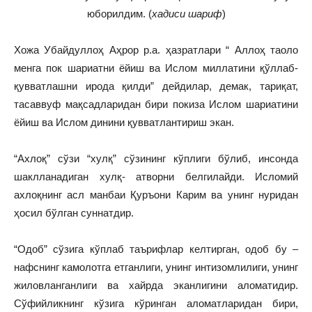
юборилдим. (
хадиси шариф
)
Хожа Убайдуллоҳ Аҳрор р.а. ҳазратлари “ Аллоҳ таоло
менга пок шариатни ёйиш ва Ислом миллатини қўллаб-
қувватлашни ирода қилди” дейдилар, демак, тариқат,
тасаввуф мақсадларидан бири покиза Ислом шариатини
ёйиш ва Ислом динини қувватлантириш экан.
“Ахлоқ” сўзи “хулқ” сўзининг кўплиги бўлиб, инсонда
шаклланадиган хулқ- атворни белгилайди. Исломий
ахлоқнинг асл манбаи Қуръони Карим ва унинг нуридан
ҳосил бўлган суннатдир.
“Одоб” сўзига кўплаб таърифлар келтирган, одоб бу –
нафснинг камолотга етганлиги, унинг интизомлилиги, унинг
жиловланганлиги ва хайрда эканлигини аломатидир.
Сўфийликнинг кўзига кўринган аломатларидан бири,