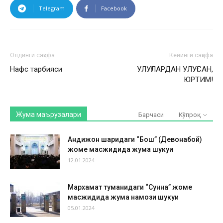
Telegram
Facebook
Олдинги саҳифа
Кейинги саҳифа
Нафс тарбияси
УЛУҒЛАРДАН УЛУҒСАН,
ЮРТИМ!
Жума маърузалари
Барчаси
Кўпроқ
Андижон шаҳридаги “Бош” (Девонабой)
жоме масжидида жума шукуҳи
12.01.2024
Мархамат туманидаги “Сунна” жоме
масжидида жума намози шукуҳи
05.01.2024