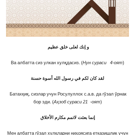
و إنك لعلى خلق عظيم
Ва албатта сиз улкан хулқдасиз. (
Нун сураси 4-оят
)
لقد كان لكم في رسول الله أسوة حسنة
Батахқиқ, сизлар учун Росулуллох с.а.в. да гўзал ўрнак
бор эди. (
Аҳзоб сураси
21
-оят
)
إنما بعثت لاتمم مكارم الأخلاق
Мен албатта гўзал хулқларни ниҳоясига етказишлик учун