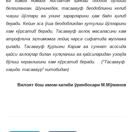
ва кимга нимага нисбатан қандай одобда бўлиши
белгиланган. Шунингдек, тасаввуф беодобликни келиб
чиқиш йўллари ва унинг зарарларини ҳам баён қилиб
беради. Кейин эса ўша беодобликдан қутулиш йўлларини
хам кўрсатиб беради. Тасаввуф ахлоқ масаласини хам
атрофлича эҳтимомга лойиқ нарса сифатида муолажа
қилади. Тасаввуф Қуръони Карим ва суннат асосида
қайси ахлоқлар билан хулқланиш ва қайсиларидан узоқда
бўлиш кераклигини хам кўрсатиб беради.
(“Тасаввуф
хақида тасаввур” китобидан)
Вилоят бош имом-хатиби ўринбосари М.Мўминов