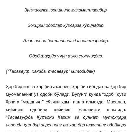
Зулжалолга юришнинг мақоматларидир,
Зохирий одоблар кўзларга кўринадир.
Алар инсон ботинининг далолатларидир.
Одоб фақийр учун аъло суянчиқдир.
(“Тасаввуф хақида тасаввур” китобидан)
Ҳар бир иш ва хар бир аъзонинг ҳар бир ибодат ва ҳар бир
муомаланинг ўз одоби бўлади. Бугунги кунда “одоб” сўзи
ўрнига “маданият” сўзини ҳам ишлатилмоқда. Масалан,
кийиниш одобини кийиниш маданияти шаклида.
“
Тасаввуфда Қуръони Карим ва суннат мутоҳҳара
асосида ҳар бир нарсанинг ва ҳар бир шахснинг одоблари