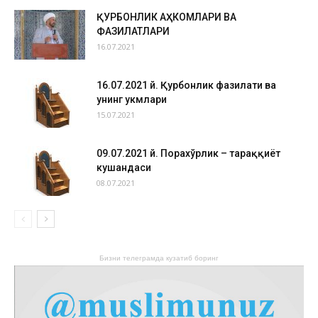
ҚУРБОНЛИК АҲКОМЛАРИ ВА
ФАЗИЛАТЛАРИ
16.07.2021
16.07.2021 й. Қурбонлик фазилати ва
унинг ҳукмлари
15.07.2021
09.07.2021 й. Порахўрлик – тараққиёт
кушандаси
08.07.2021
Бизни телеграмда кузатиб боринг