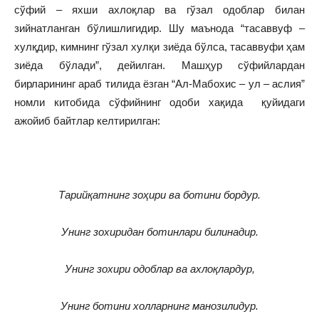
сўфий – яхши ахлоқлар ва гўзал одоблар билан
зийнатланган бўлишлигидир. Шу маънода “тасаввуф –
хулқдир, кимнинг гўзал хулқи зиёда бўлса, тасаввуфи ҳам
зиёда бўлади”, дейилган. Машҳур сўфийлардан
бирларининг араб тилида ёзган “Ал-Мабохис – ул – аслия”
номли китобида сўфийнинг одоби хақида қуйидаги
ажойиб байтлар келтирилган:
Тарийқатнинг зоҳири ва ботини бордур.
Унинг зохиридан ботинлари билинадир.
Унинг зохири одоблар ва ахлоқлардур,
Унинг ботини холларнинг манозилидур.