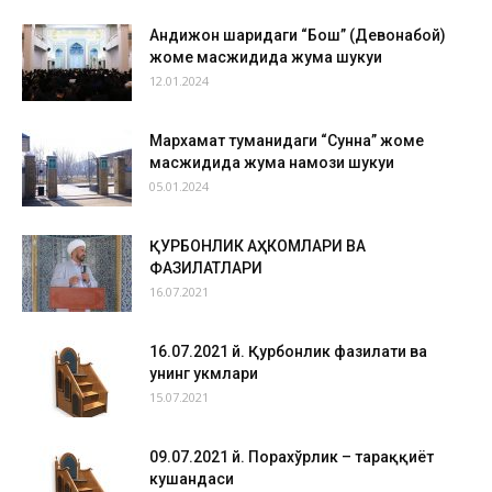
Андижон шаҳридаги “Бош” (Девонабой)
жоме масжидида жума шукуҳи
12.01.2024
Мархамат туманидаги “Сунна” жоме
масжидида жума намози шукуҳи
05.01.2024
ҚУРБОНЛИК АҲКОМЛАРИ ВА
ФАЗИЛАТЛАРИ
16.07.2021
16.07.2021 й. Қурбонлик фазилати ва
унинг ҳукмлари
15.07.2021
09.07.2021 й. Порахўрлик – тараққиёт
кушандаси