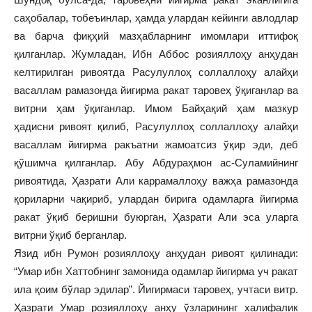
саҳобалар, тобеъинлар, ҳамда улардан кейинги авлодлар
ва барча фиқҳий мазҳабларнинг имомлари иттифоқ
қилганлар. Жумладан, Ибн Аббос розияллоҳу анҳудан
келтирилган ривоятда Расулуллоҳ соллаллоҳу алайҳи
васаллам рамазонда йигирма ракат таровеҳ ўқиганлар ва
витрни ҳам ўқиганлар. Имом Байҳақий ҳам мазкур
ҳадисни ривоят қилиб, Расулуллоҳ соллаллоҳу алайҳи
васаллам йигирма ракъатни жамоатсиз ўқир эди, деб
қўшимча қилганлар. Абу Абдураҳмон ас-Суламийнинг
ривоятида, Ҳазрати Али каррамаллоҳу важҳа рамазонда
қориларни чақириб, улардан бирига одамларга йигирма
ракат ўқиб беришни буюрган, Ҳазрати Али эса уларга
витрни ўқиб берганлар.
Язид ибн Румон розияллоҳу анҳудан ривоят қилинади:
“Умар ибн Хаттобнинг замонида одамлар йигирма уч ракат
ила қоим бўлар эдилар”. Йигирмаси таровеҳ, учтаси витр.
Ҳазрати Умар розияллоҳу анҳу ўзларининг халифалик