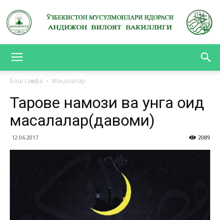
АНДИЖОН
Бош саҳифа
Мақолалар
Таровеҳ намози ва унга оид
ВИЛОЯТ
масалалар(давоми)
12.06.2017
2089
ВАКИЛЛИГИ