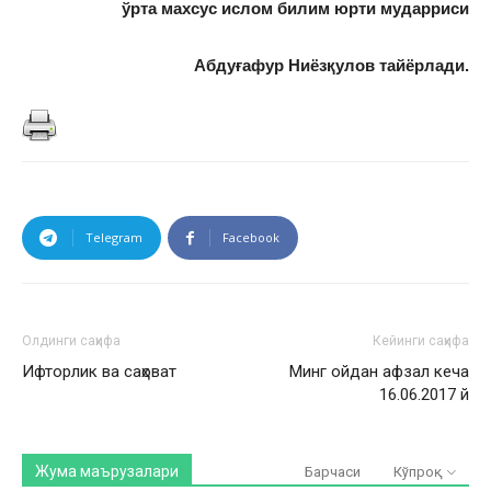
ўрта махсус ислом билим юрти мударриси
Абдуғафур Ниёзқулов тайёрлади.
Telegram
Facebook
Олдинги саҳифа
Кейинги саҳифа
Ифторлик ва саҳоват
Минг ойдан афзал кеча
16.06.2017 й
Жума маърузалари
Барчаси
Кўпроқ