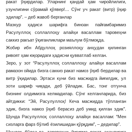
ракат ўқирдилар. Уларнинг қандай ҳам чиройлилиги,
узунлигини сўрамай қўявер!… Сўнг уч ракат (витр) ўқир
эдилар”. – деб жавоб берганлар
Мазкур ҳадиси шарифга биноан пайғамбаримиз
Расулуллоҳ соллаллоҳу алайҳи васаллам таровеҳни
саккиз ракъат ўқиганликлари маълум бўлмоқда.
Жобир ибн Абдуллоҳ розияллоҳу анҳудан қилинган
ривоят ҳам юқоридаги ҳадисни қувватлаб келган.
Зеро, у зот “Расулуллоҳ соллаллоҳу алайҳи васаллам
рамазон ойида бизга саккиз ракат намоз ўқиб бердилар ва
витр ўқидилар. Эртаси куни биз масжидга йиғилдик, ул
зоти шариф чиқади, деб ўйладик. Бас, тонг отгунча
бизнинг олдимизга келмадилар. Сўнг келганларида, биз
айтдикки: “Эй, Расулуллоҳ! Кеча масжидда тўпланган
эдик, бизга намоз ўқиб берасиз деб умид қилган эдик”.
Шунда Расулуллоҳ соллаллоҳу алайҳи васаллам: “Мен
сизларга фарз бўлиб ёзилишидан қўрқдим”, – дедилар”.
Шундоқ бўлса-да, таровеҳни йигирма ракат эканлигига