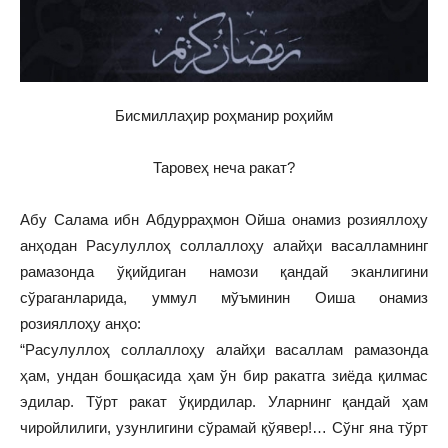
Бисмиллаҳир роҳманир роҳийм
Таровеҳ неча ракат?
Абу Салама ибн Абдурраҳмон Ойша онамиз розияллоҳу
анҳодан Расулуллоҳ соллаллоҳу алайҳи васалламнинг
рамазонда ўқийдиган намози қандай эканлигини
сўраганларида, уммул мўъминин Оиша онамиз
розияллоҳу анҳо:
“Расулуллоҳ соллаллоҳу алайҳи васаллам рамазонда
ҳам, ундан бошқасида ҳам ўн бир ракатга зиёда қилмас
эдилар. Тўрт ракат ўқирдилар. Уларнинг қандай ҳам
чиройлилиги, узунлигини сўрамай қўявер!… Сўнг яна тўрт