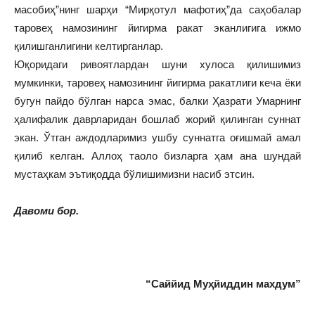
масобиҳ”нинг шарҳи “Мирқотул мафотиҳ”да саҳобалар
таровеҳ намозининг йигирма ракат эканлигига ижмо
қилишганлигини келтирганлар.
Юқоридаги ривоятлардан шуни хулоса қилишимиз
мумкинки, таровеҳ намозининг йигирма ракатлиги кеча ёки
бугун пайдо бўлган нарса эмас, балки Ҳазрати Умарнинг
ҳалифалик даврларидан бошлаб жорий қилинган суннат
экан. Ўтган аждодларимиз ушбу суннатга оғишмай амал
қилиб келган. Аллоҳ таоло бизларга ҳам ана шундай
мустаҳкам эътиқодда бўлишимизни насиб этсин.
Давоми бор.
“Саййид Муҳйиддин махдум”