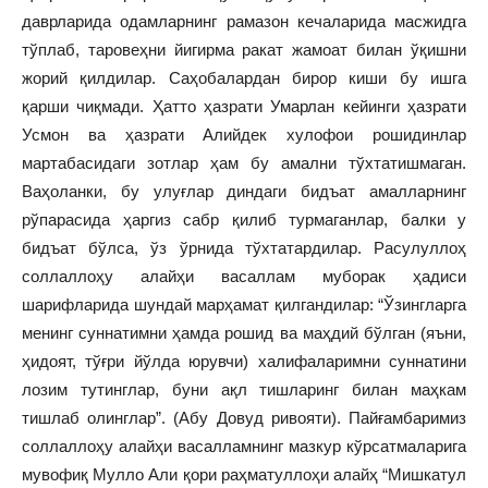
даврларида одамларнинг рамазон кечаларида масжидга
тўплаб, таровеҳни йигирма ракат жамоат билан ўқишни
жорий қилдилар. Саҳобалардан бирор киши бу ишга
қарши чиқмади. Ҳатто ҳазрати Умарлан кейинги ҳазрати
Усмон ва ҳазрати Алийдек хулофои рошидинлар
мартабасидаги зотлар ҳам бу амални тўхтатишмаган.
Ваҳоланки, бу улуғлар диндаги бидъат амалларнинг
рўпарасида ҳаргиз сабр қилиб турмаганлар, балки у
бидъат бўлса, ўз ўрнида тўхтатардилар. Расулуллоҳ
соллаллоҳу алайҳи васаллам муборак ҳадиси
шарифларида шундай марҳамат қилгандилар: “Ўзингларга
менинг суннатимни ҳамда рошид ва маҳдий бўлган (яъни,
ҳидоят, тўғри йўлда юрувчи) халифаларимни суннатини
лозим тутинглар, буни ақл тишларинг билан маҳкам
тишлаб олинглар”. (Абу Довуд ривояти). Пайғамбаримиз
соллаллоҳу алайҳи васалламнинг мазкур кўрсатмаларига
мувофиқ Мулло Али қори раҳматуллоҳи алайҳ “Мишкатул