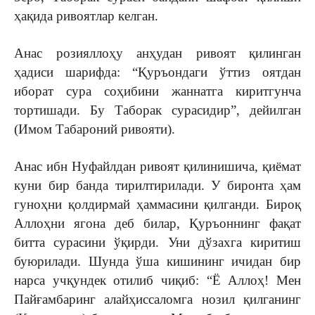
ҳақида ривоятлар келган.
Анас розияллоҳу анҳудан ривоят қилинган
ҳадиси шарифда: “Қуръондаги ўттиз оятдан
иборат сура соҳибини жаннатга киритгунча
тортишади. Бу Таборак сурасидир”, дейилган
(Имом Табароний ривояти).
Анас ибн Нуфайлдан ривоят қилинишича, қиёмат
куни бир банда тирилтирилади. У биронта ҳам
гуноҳни қолдирмай ҳаммасини қилганди. Бироқ
Аллоҳни ягона деб билар, Қуръоннинг фақат
битта сурасини ўқирди. Уни дўзахга киритиш
буюрилади. Шунда ўша кишининг ичидан бир
нарса учқундек отилиб чиқиб: “Ё Аллоҳ! Мен
Пайғамбаринг алайҳиссаломга нозил қилганинг