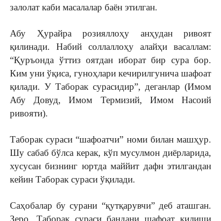
залолат каби масалалар баён этилган.
Абу Ҳурайра розияллоҳу анҳудан ривоят
қилинади. Набий соллаллоҳу алайҳи васаллам:
“Қуръонда ўттиз оятдан иборат бир сура бор.
Ким уни ўқиса, гуноҳлари кечирилгунича шафоат
қилади. У Таборак сурасидир”, деганлар (Имом
Абу Довуд, Имом Термизий, Имом Насоий
ривояти).
Таборак сураси “шафоатчи” номи билан машҳур.
Шу сабаб бўлса керак, кўп мусулмон диёрларида,
хусусан бизнинг юртда маййит дафн этилгандан
кейин Таборак сураси ўқилади.
Саҳобалар бу сурани “қутқарувчи” деб аташган.
Зеро, Таборак сураси бандани шафоат қилиши