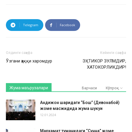
Telegram
Facebook
Олдинги саҳифа
Кейинги саҳифа
Ўзгани ҳаққи харомдур
ЭҲТИКОР ЗУЛМДИР,
ХАТОКОРЛИКДИР!
Жума маърузалари
Барчаси
Кўпроқ
Андижон шаҳридаги “Бош” (Девонабой)
жоме масжидида жума шукуҳи
12.01.2024
Мархамат туманидаги “Сунна” жоме