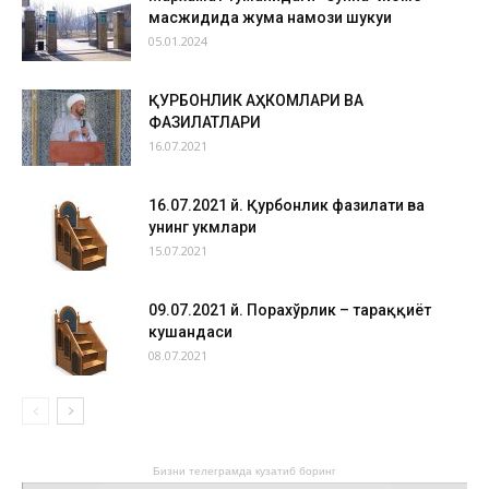
масжидида жума намози шукуҳи
05.01.2024
ҚУРБОНЛИК АҲКОМЛАРИ ВА
ФАЗИЛАТЛАРИ
16.07.2021
16.07.2021 й. Қурбонлик фазилати ва
унинг ҳукмлари
15.07.2021
09.07.2021 й. Порахўрлик – тараққиёт
кушандаси
08.07.2021
Бизни телеграмда кузатиб боринг