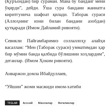
(Қуръондан) бир сураман. Мана бу банданг мени
ўқирди”, дейди. Ўша сура бандани жаннатга
киритгунича шафоат қилади. Таборак сураси
(Аллоҳнинг изни билан бандани азобдан)
қутқаради (Имом Дайламий ривояти).
Севикли Пайғамбаримиз соллаллоҳу алайҳи
васаллам: “Мен (Таборак сураси) умматимдан ҳар
бир мўмин банда қалбида бўлишини хоҳлардим”,
деганлар. (Имом Ҳоким ривояти).
Анваржон домла Ибайдуллаев,
“Уйшин” жоми масжиди имом-хатиби
TEGLAR
Асосий
Мақолалар
Янгиликлар