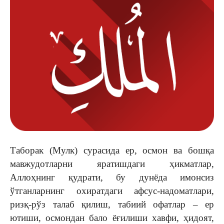
Таборак (Мулк) сурасида ер, осмон ва бошқа
мавжудотларни яратишдаги ҳикматлар,
Аллоҳнинг қудрати, бу дунёда имонсиз
ўтганларнинг охиратдаги афсус-надоматлари,
ризқ-рўз талаб қилиш, табиий офатлар – ер
ютиши, осмондан бало ёғилиши хавфи, ҳидоят,