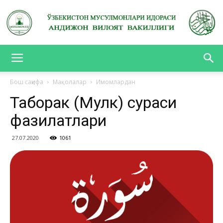
АНДИЖОН
Бош саҳифа
Мақолалар
Имомлардан
Таборак (Мулк) сураси
ВИЛОЯТ
фазилатлари
27.07.2020
1061
ВАКИЛЛИГИ