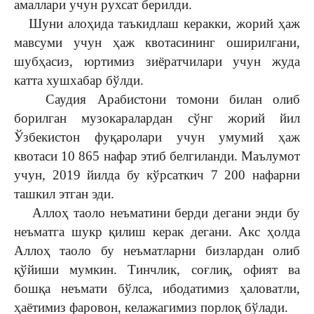
амаллари учун рухсат берилди.
Шуни алоҳида таъкидлаш керакки, жорий ҳаж
мавсуми учун ҳаж квотасининг оширилгани,
шубҳасиз, юртимиз зиёратчилари учун жуда
катта хушхабар бўлди.
Саудия Арабистони томони билан олиб
борилган музокаралардан сўнг жорий йил
Ўзбекистон фуқаролари учун умумий ҳаж
квотаси 10 865 нафар этиб белгиланди. Маълумот
учун, 2019 йилда бу кўрсаткич 7 200 нафарни
ташкил этган эди.
Аллоҳ таоло неъматини берди дегани энди бу
неъматга шукр қилиш керак дегани. Акс ҳолда
Аллоҳ таоло бу неъматларни бизлардан олиб
қўйиши мумкин. Тинчлик, соғлиқ, офият ва
бошқа неъмати бўлса, ибодатимиз ҳаловатли,
ҳаётимиз фаровон, келажагимиз порлоқ бўлади.