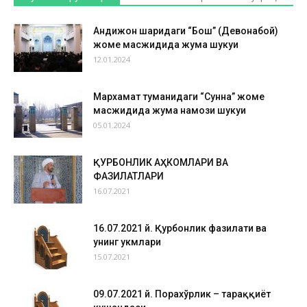
Андижон шаҳридаги “Бош” (Девонабой)
жоме масжидида жума шукуҳи
12.01.2024
Мархамат туманидаги “Сунна” жоме
масжидида жума намози шукуҳи
05.01.2024
ҚУРБОНЛИК АҲКОМЛАРИ ВА
ФАЗИЛАТЛАРИ
16.07.2021
16.07.2021 й. Қурбонлик фазилати ва
унинг ҳукмлари
15.07.2021
09.07.2021 й. Порахўрлик – тараққиёт