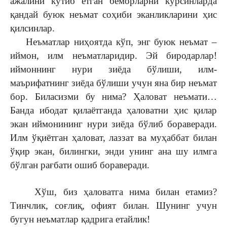
ажалини кутиб ётган беморларни кўрсинларда
қандай буюк неъмат соҳиби эканликларини ҳис
қилсинлар.
Неъматлар ниҳоятда кўп, энг буюк неъмат –
иймон, илм неъматларидир.
Эй биродарлар!
иймоннинг нури зиёда бўлиши, илм-
маърифатнинг зиёда бўлиши учун яна бир неъмат
бор. Биласизми бу нима? Ҳаловат неъмати…
Банда ибодат қилаётганда ҳаловатни ҳис қилар
экан иймонининг нури зиёда бўлиб бораверади.
Илм ўқиётган ҳаловат, лаззат ва муҳаббат билан
ўқир экан, билингки, энди унинг ана шу илмга
бўлган рағбати ошиб бораверади.
Хўш, биз ҳаловатга нима билан етамиз?
Тинчлик, соғлиқ, офият билан. Шунинг учун
бугун неъматлар қадрига етайлик!