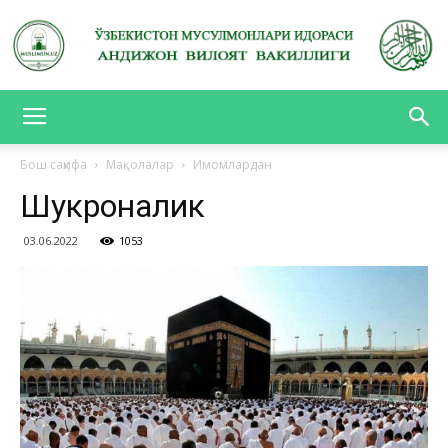
АНДИЖОН
Бош саҳифа
Мақолалар
Имомлардан
Шукроналик
ВИЛОЯТ
03.06.2022
1053
ВАКИЛЛИГИ