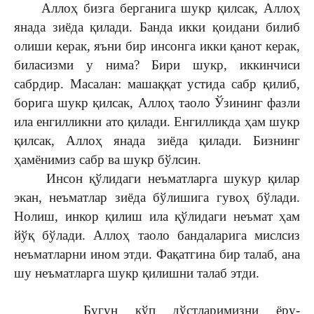
Аллоҳ бизга берганига шукр қилсак, Аллоҳ
янада зиёда қилади. Банда икки қоидани билиб
олиши керак, яъни бир инсонга икки қанот керак,
биласизми у нима? Бири шукр, иккинчиси
сабрдир. Масалан: машаққат устида сабр қилиб,
борига шукр қилсак, Аллоҳ таоло Ўзининг фазли
ила енгилликни ато қилади. Енгилликда ҳам шукр
қилсак, Аллоҳ янада зиёда қилади. Бизнинг
ҳамёнимиз сабр ва шукр бўлсин.
Инсон қўлидаги неъматларга шукур қилар
экан, неъматлар зиёда бўлишига гувоҳ бўлади.
Нолиш, инкор қилиш ила қўлидаги неъмат ҳам
йўқ бўлади. Аллоҳ таоло бандаларига мислсиз
неъматларни ином этди. Фақатгина бир талаб, ана
шу неъматларга шукр қилишни талаб этди.
Бугун кўп дўстларимизни ёру-