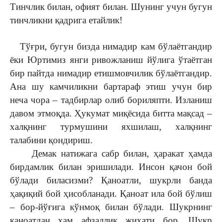
Тинчлик билан, офият билан. Шунинг учун бугун
тинчликни қадрига етайлик!
Тўғри, бугун бизда нимадир кам бўлаётгандир
ёки Юртимиз янги ривожланиш йўлига ўтаётган
бир пайтда нимадир етишмовчилик бўлаётгандир.
Ана шу камчиликни бартараф этиш учун бир
неча чора – тадбирлар олиб бориляпти. Изланиш
давом этмоқда. Ҳукумат миқёсида битта мақсад –
халқнинг турмушини яхшилаш, халқнинг
талабини қондириш.
Демак натижага сабр билан, ҳаракат ҳамда
бирдамлик билан эришилади. Инсон қачон бой
бўлади биласизми? Қаноатли, шукрли банда
ҳақиқий бой ҳисобланади. Қаноат ила бой бўлиш
– бор-йўғига кўнмоқ билан бўлади. Шукрнинг
қаноатдан ҳам афзаллик жиҳати бор. Шукр