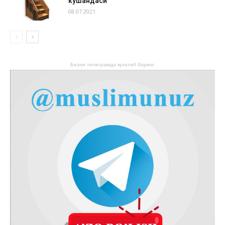
кушандаси
08.07.2021
Бизни телеграмда кузатиб боринг