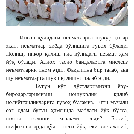
Инсон қўлидаги неъматларга шукур қилар
экан, неъматлар зиёда бўлишига гувоҳ бўлади.
Нолиш, инкор қилиш ила қўлидаги неъмат ҳам
йўқ бўлади. Аллоҳ таоло бандаларига мислсиз
неъматларни ином этди. Фақатгина бир талаб, ана
шу неъматларга шукр қилишни талаб этди.
Бугун кўп дўстларимизни ёру-
биродарларимизни ношукрлик қилиб
нолиётганликларига гувоҳ бўламиз. Етти мучали
соғ одам бугун ҳамёнида маблағи йўқ бўлса,
шунга нолиши керакми энди? Бориб,
шифохоналарда қўл – оёғи йўқ, ёки хасталаниб,