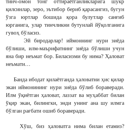
тинч-омон тонг оттираётганликларига шукр
қилсинлар, зеро, эътибор бериб қарасангиз, бугун
ўзга юртлар бошида қора булутлар санғиб
юрганига, улар тинчликни бутунлай йўқолганига
гувоҳ бўласиз.
Эй биродарлар! иймоннинг нури зиёда
бўлиши, илм-маърифатнинг зиёда бўлиши учун
яна бир неъмат бор. Биласизми бу нима? Ҳаловат
неъмати…
Банда ибодат қилаётганда ҳаловатни ҳис қилар
экан иймонининг нури зиёда бўлиб бораверади.
Илм ўқиётган ҳаловат, лаззат ва муҳаббат билан
ўқир экан, билингки, энди унинг ана шу илмга
бўлган рағбати ошиб бораверади.
Хўш, биз ҳаловатга нима билан етамиз?