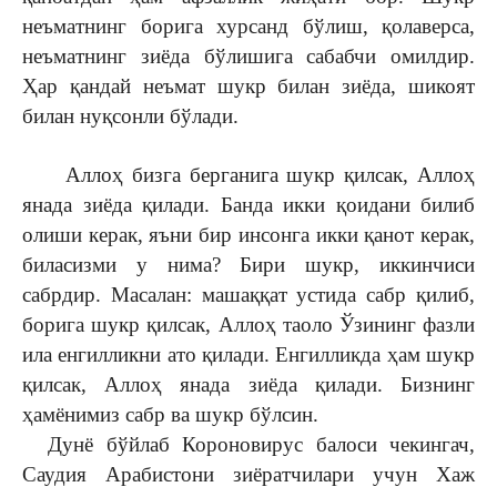
неъматнинг борига хурсанд бўлиш, қолаверса,
неъматнинг зиёда бўлишига сабабчи омилдир.
Ҳар қандай неъмат шукр билан зиёда, шикоят
билан нуқсонли бўлади.
Аллоҳ бизга берганига шукр қилсак, Аллоҳ
янада зиёда қилади. Банда икки қоидани билиб
олиши керак, яъни бир инсонга икки қанот керак,
биласизми у нима? Бири шукр, иккинчиси
сабрдир. Масалан: машаққат устида сабр қилиб,
борига шукр қилсак, Аллоҳ таоло Ўзининг фазли
ила енгилликни ато қилади. Енгилликда ҳам шукр
қилсак, Аллоҳ янада зиёда қилади. Бизнинг
ҳамёнимиз сабр ва шукр бўлсин.
Дунё бўйлаб Короновирус балоси чекингач,
Саудия Арабистони зиёратчилари учун Хаж