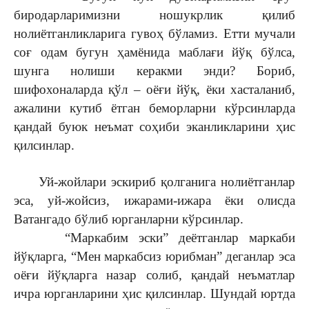
биродарларимизни ношукрлик қилиб
нолиётганликларига гувоҳ бўламиз. Етти мучали
соғ одам бугун ҳамёнида маблағи йўқ бўлса,
шунга нолиши керакми энди? Бориб,
шифохоналарда қўл – оёғи йўқ, ёки хасталаниб,
ажалини кутиб ётган беморларни кўрсинларда
қандай буюк неъмат соҳиби эканликларини ҳис
қилсинлар.
Уй-жойлари эскириб қолганига нолиётганлар
эса, уй-жойсиз, ижарами-ижара ёки олисда
Ватангадо бўлиб юрганларни кўрсинлар.
“Маркабим эски” деётганлар маркаби
йўқларга, “Мен маркабсиз юрибман” деганлар эса
оёғи йўқларга назар солиб, қандай неъматлар
ичра юрганларини ҳис қилсинлар. Шундай юртда