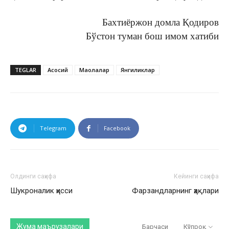
Бахтиёржон домла Қодиров
Бўстон туман бош имом хатиби
TEGLAR
Асосий
Мақолалар
Янгиликлар
Telegram
Facebook
Олдинги саҳифа
Кейинги саҳифа
Шукроналик ҳисси
Фарзандларнинг ҳақлари
Жума маърузалари
Барчаси
Кўпроқ