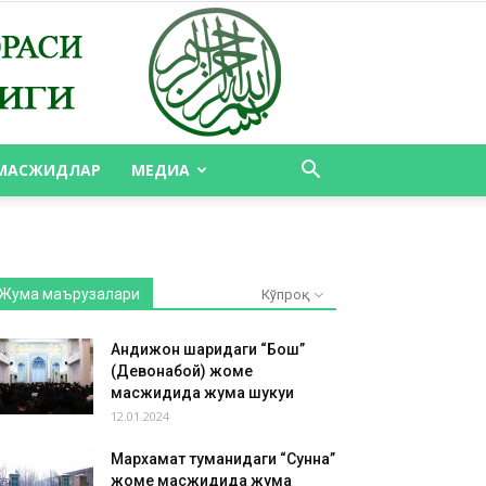
МАСЖИДЛАР
МЕДИА
Жума маърузалари
Кўпроқ
Андижон шаҳридаги “Бош”
(Девонабой) жоме
масжидида жума шукуҳи
12.01.2024
Мархамат туманидаги “Сунна”
жоме масжидида жума