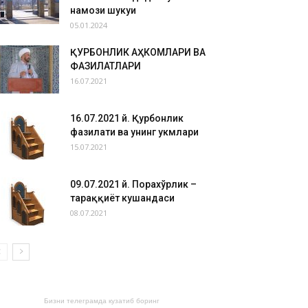
намози шукуҳи
05.01.2024
ҚУРБОНЛИК АҲКОМЛАРИ ВА
ФАЗИЛАТЛАРИ
16.07.2021
16.07.2021 й. Қурбонлик
фазилати ва унинг ҳукмлари
15.07.2021
09.07.2021 й. Порахўрлик –
тараққиёт кушандаси
08.07.2021
Бизни телеграмда кузатиб боринг