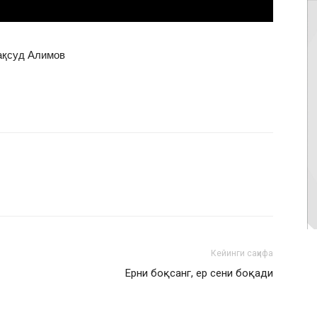
ақсуд Алимов
Кейинги саҳифа
Ерни боқсанг, ер сени боқади