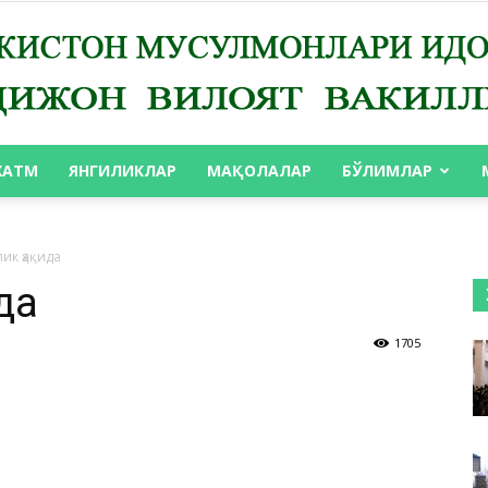
ХАТМ
ЯНГИЛИКЛАР
МАҚОЛАЛАР
БЎЛИМЛАР
АНДИЖОН
ик ҳақида
да
1705
ВИЛОЯТ