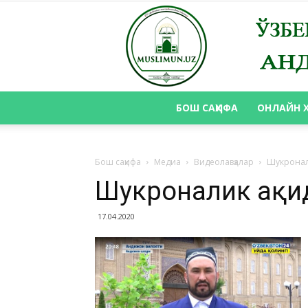
БОШ САҲИФА
ОНЛАЙН 
Бош саҳифа
Медиа
Видеолавҳалар
Шукронал
Шукроналик ҳақи
17.04.2020