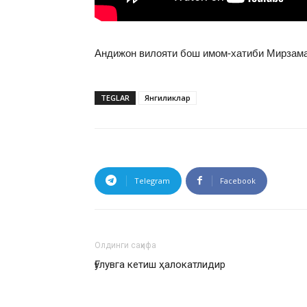
Андижон вилояти бош имом-хатиби Мирзам
TEGLAR
Янгиликлар
Telegram
Facebook
Олдинги саҳифа
Ғулувга кетиш ҳалокатлидир