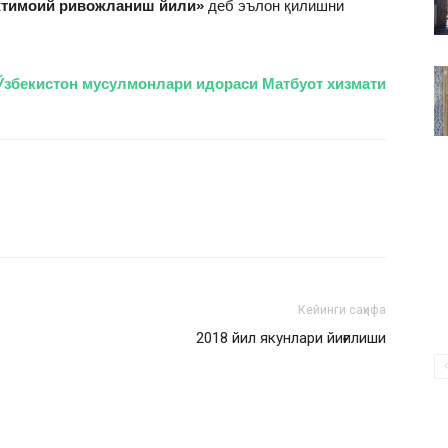
жтимоий ривожланиш йили»
деб эълон қилишни
ВАКИЛЛИГИ
Ўзбекистон мусулмонлари идораси Матбуот хизмати
Кейинги саҳифа
2018 йил якунлари йиғилиши