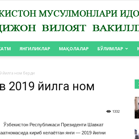
ХАТМ
ЯНГИЛИКЛАР
МАҚОЛАЛАР
БЎЛИМЛАР
АНДИЖОН
9 йилга ном берди
 2019 йилга ном
ВИЛОЯТ
1332
Ўзбекистон Республикаси Президенти Шавкат
атномасида кириб келаётган янги — 2019 йилни