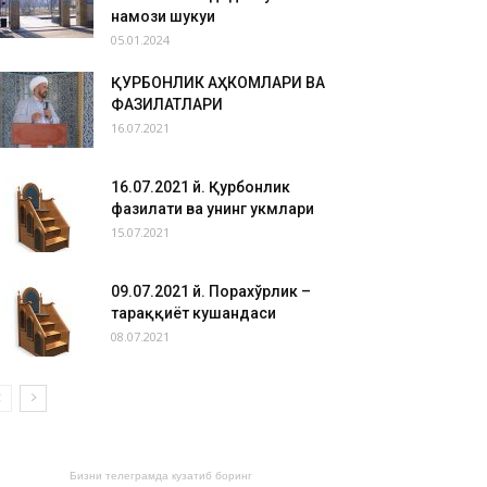
намози шукуҳи
05.01.2024
ҚУРБОНЛИК АҲКОМЛАРИ ВА
ФАЗИЛАТЛАРИ
16.07.2021
16.07.2021 й. Қурбонлик
фазилати ва унинг ҳукмлари
15.07.2021
09.07.2021 й. Порахўрлик –
тараққиёт кушандаси
08.07.2021
Бизни телеграмда кузатиб боринг