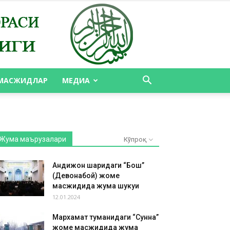
МАСЖИДЛАР
МЕДИА
Жума маърузалари
Кўпроқ
Андижон шаҳридаги “Бош”
(Девонабой) жоме
масжидида жума шукуҳи
12.01.2024
Мархамат туманидаги “Сунна”
жоме масжидида жума