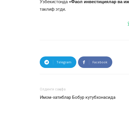
Ўзбекистонда
«Фаол инвестициялар ва и
таклиф этди.
Telegram
Facebook
Олдинги саҳифа
Имом-хатиблар Бобур кутубхонасида