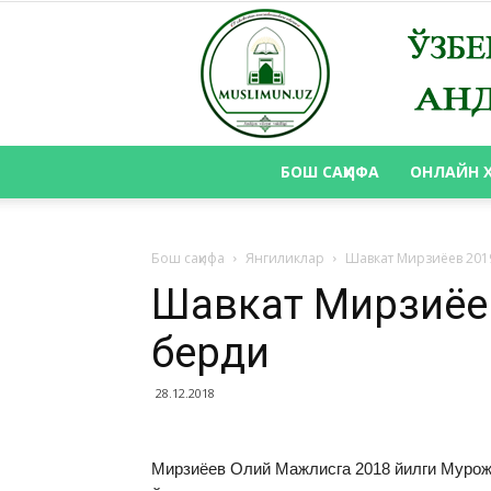
БОШ САҲИФА
ОНЛАЙН 
Бош саҳифа
Янгиликлар
Шавкат Мирзиёев 201
Шавкат Мирзиёев
берди
28.12.2018
Мирзиёев Олий Мажлисга 2018 йилги Мурожа