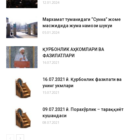
12.01.2024
Мархамат туманидаги “Сунна” жоме
масжидида жума намози шукуҳи
05.01.2024
ҚУРБОНЛИК АҲКОМЛАРИ ВА
ФАЗИЛАТЛАРИ
16.07.2021
16.07.2021 й. Қурбонлик фазилати ва
унинг ҳукмлари
15.07.2021
09.07.2021 й. Порахўрлик – тараққиёт
кушандаси
08.07.2021