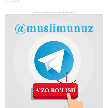
Бизни телеграмда кузатиб боринг