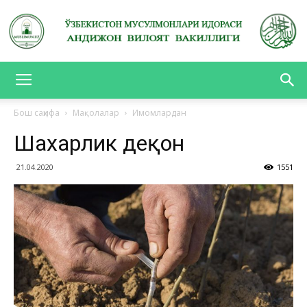
АНДИЖОН
Бош саҳифа
Мақолалар
Имомлардан
Шахарлик деҳқон
ВИЛОЯТ
21.04.2020
1551
ВАКИЛЛИГИ