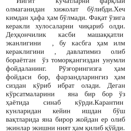
Йигит кўчатларни фарқлай
олмаганидан хижолат бўлибди.Хеч
кимдан ҳафа ҳам бўлмади. Фақат ўзига
керакли хулосаларни чиқариб олди.
Деҳқончилик касби машаққатли
эканлигини , бу касбга ҳам илм
кераклигини , давлатимиз олиб
бораётган ўз томорқангиздан унумли
фойдаланинг. Рўзғорингизга ҳам
фойдаси бор, фарзандларингиз ҳам
сиздан кўриб ибрат олади. Деган
кўрсатмаларини яна бир бор ўз
ҳаётида синаб кўрди.Карантин
кунларидан кейин ишдан бўш
вақтларида яна бирор жойдан ер олиб
экинлар экишни ният ҳам қилиб қўйди.