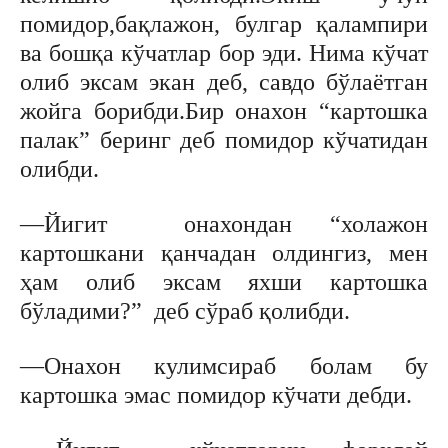
помидор,бақлажон, булгар қалампири
ва бошқа кўчатлар бор эди. Нима кўчат
олиб эксам экан деб, савдо бўлаётган
жойга борибди.Бир онахон “картошка
палак” беринг деб помидор кўчатидан
олибди.
—Йигит онахондан “холажон
картошкани қанчадан олдингиз, мен
ҳам олиб эксам яхши картошка
бўладими?” деб сўраб қолибди.
—Онахон кулимсираб болам бу
картошка эмас помидор кўчати дебди.