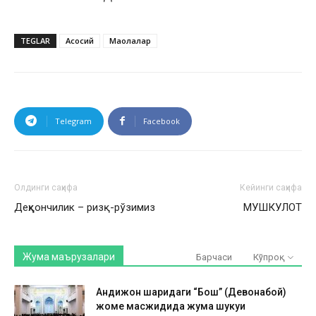
TEGLAR
Асосий
Мақолалар
Telegram
Facebook
Олдинги саҳифа
Кейинги саҳифа
Деҳқончилик – ризқ-рўзимиз
МУШКУЛОТ
Жума маърузалари
Барчаси
Кўпроқ
Андижон шаҳридаги “Бош” (Девонабой)
жоме масжидида жума шукуҳи