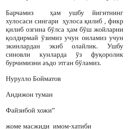
Барчамиз ҳам ушбу йигитнинг
хулосаси сингари ҳулоса қилиб , фикр
қилиб озгина бўлса ҳам бўш жойларни
қолдирмай ўзимиз учун оиламиз учун
экинлардан экиб олайлик. Ушбу
синовли кунларда ўз фуқоролик
бурчимизни аъдо этган бўламиз.
Нурулло Бойматов
Андижон туман
Файзибой хожи”
жоме масжиди
имом-хатиби