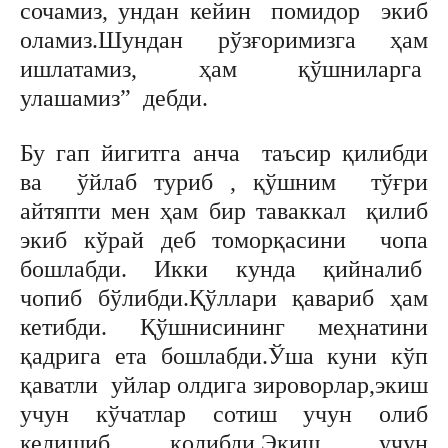
сочамиз, ундан кейин помидор экиб
оламиз.Шундан рўзғоримизга ҳам
ишлатамиз, ҳам қўшниларга
улашамиз” дебди.
Бу гап йигитга анча таъсир қилибди
ва ўйлаб туриб , қўшним тўғри
айтяпти мен ҳам бир таваккал қилиб
экиб кўрай деб томорқасини чопа
бошлабди. Икки кунда қийналиб
чопиб бўлибди.Қўллари қавариб ҳам
кетибди. Қўшнисининг меҳнатини
қадрига ета бошлабди.Ўша куни кўп
қаватли уйлар олдига зироворлар,экиш
учун кўчатлар сотиш учун олиб
келишиб қолибди.Экиш учун