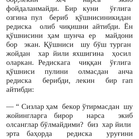
фойдаланмайди. Бир куни ўғлига
озгина пул бериб қўшнисиникидан
редиска олиб чиқишни айтибди. Ён
қўшнисини ҳам шунча ер майдони
бор экан. Қўшниси шу бўш турган
жойдан хар йили яхшигина ҳосил
оларкан. Редискага чиққан ўғлига
қўшниси пулини олмасдан анча
редиска берибди, лекин бир гап
айтибди:
— “ Сизлар ҳам бекор ўтирмасдан шу
жойингларга бирор нарса экиб
олсанглар бўлмайдими? биз хар йили
эрта баҳорда редиска уруғини