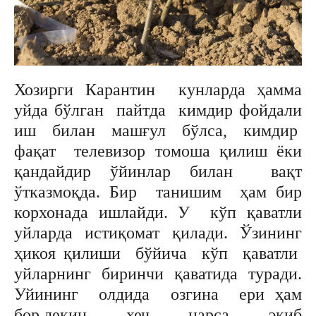
Хозирги Карантин кунларда ҳамма
уйда бўлган пайтда кимдир фойдали
иш билан машғул бўлса, кимдир
фақат телевизор томоша қилиш ёки
қандайдир ўйинлар билан вақт
ўтказмоқда. Бир танишим ҳам бир
корхонада ишлайди. У кўп қаватли
уйларда истиқомат қилади. Ўзининг
ҳикоя қилиши бўйича кўп қаватли
уйларнинг биринчи қаватида туради.
Уйининг олдида озгина ери ҳам
бор,лекин хеч нарса экиб