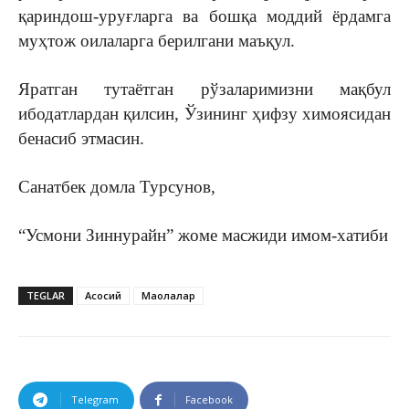
қариндош-уруғларга ва бошқа моддий ёрдамга
муҳтож оилаларга берилгани маъқул.
Яратган тутаётган рўзаларимизни мақбул
ибодатлардан қилсин, Ўзининг ҳифзу химоясидан
бенасиб этмасин.
Санатбек домла Турсунов,
“Усмони Зиннурайн” жоме масжиди имом-хатиби
TEGLAR
Асосий
Мақолалар
Telegram
Facebook