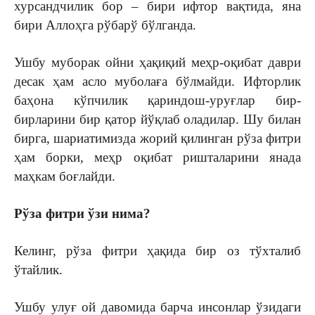
хурсандчилик бор – бири ифтор вақтида, яна
бири Аллоҳга рўбарў бўлганда.
Ушбу муборак ойни ҳақиқий меҳр-оқибат даври
десак ҳам асло муболаға бўлмайди. Ифторлик
баҳона кўпчилик қариндош-уруғлар бир-
бирларини бир қатор йўқлаб оладилар. Шу билан
бирга, шариатимизда жорий қилинган рўза фитри
ҳам борки, меҳр оқибат ришталарини янада
маҳкам боғлайди.
Рўза фитри ўзи нима?
Келинг, рўза фитри ҳақида бир оз тўхталиб
ўтайлик.
Ушбу улуғ ой давомида барча инсонлар ўзидаги