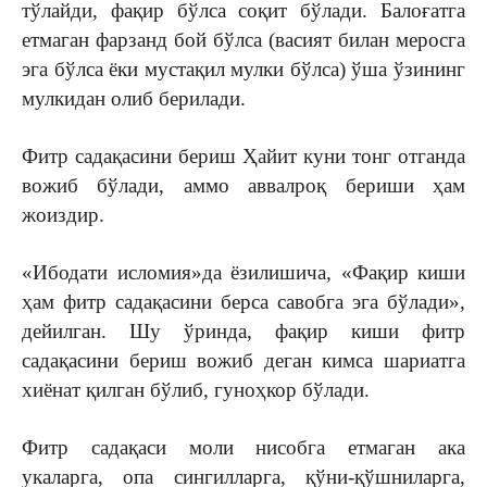
тўлайди, фақир бўлса соқит бўлади. Балоғатга
етмаган фарзанд бой бўлса (васият билан меросга
эга бўлса ёки мустақил мулки бўлса) ўша ўзининг
мулкидан олиб берилади.
Фитр садақасини бериш Ҳайит куни тонг отганда
вожиб бўлади, аммо аввалроқ бериши ҳам
жоиздир.
«Ибодати исломия»да ёзилишича, «Фақир киши
ҳам фитр садақасини берса савобга эга бўлади»,
дейилган. Шу ўринда, фақир киши фитр
садақасини бериш вожиб деган кимса шариатга
хиёнат қилган бўлиб, гуноҳкор бўлади.
Фитр садақаси моли нисобга етмаган ака
укаларга, опа сингилларга, қўни-қўшниларга,