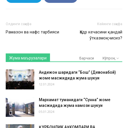
Олдинги саҳифа
Кейинги саҳифа
Рамазон ва нафс тарбияси
Қадр кечасини қандай
ўтказмоқчисиз?
Жума маърузалари
Барчаси
Кўпроқ
Андижон шаҳридаги “Бош” (Девонабой)
жоме масжидида жума шукуҳи
12.01.2024
Мархамат туманидаги “Сунна” жоме
масжидида жума намози шукуҳи
05.01.2024
ҚУРБОНЛИК АҲКОМЛАРИ ВА