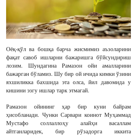
Оёқ-қўл ва бошқа барча жисмимиз аъзоларини
фақат савоб ишларни бажаришга бўйсундириш
лозим. Шундагина Рамазон ойи амалларини
бажарган бўламиз. Шу бир ой ичида кимки ўзини
яхшиликка бахшида эта олса, йил давомида у
кишини эзгу ишлар тарк этмагай.
Рамазон ойининг ҳар бир куни байрам
ҳисобланади. Чунки Сарвари коинот Муҳаммад
Мустафо соллаллоҳу алайҳи васаллам
айтганларидек, бир рўзадорга иккита