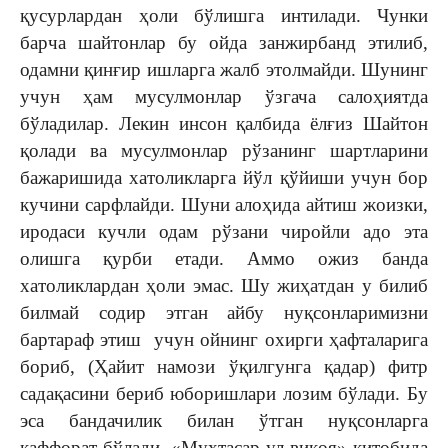
қусурлардан ҳоли бўлишга интилади. Чунки
барча шайтонлар бу ойда занжирбанд этилиб,
одамни қинғир ишларга жалб этолмайди. Шунинг
учун ҳам мусулмонлар ўзгача салоҳиятда
бўладилар. Лекин инсон қалбида ёлғиз Шайтон
қолади ва мусулмонлар рўзанинг шартларини
бажаришида хатоликларга йўл қўйиши учун бор
кучини сарфлайди. Шуни алоҳида айтиш жоизки,
иродаси кучли одам рўзани чиройли адо эта
олишга қурби етади. Аммо ожиз банда
хатоликлардан ҳоли эмас. Шу жиҳатдан у билиб
билмай содир этган айбу нуқсонларимизни
бартараф этиш учун ойнинг охирги ҳафталарига
бориб, (Ҳайит намози ўқилгунга қадар) фитр
садақасини бериб юборишлари лозим бўлади. Бу
эса бандачилик билан ўтган нуқсонларга
каффорат бўлади. «Мухтасар ул-виқоя» китобида