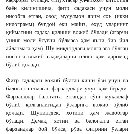
баён қилинишича, фитр садақаси учун моли
нисобга етган, озод мусулмон ярим соъ (икки
килограмм) буғдой ёки майиз, ёхуд уларнинг
қийматини садақа қилиши вожиб бўлади (агарчи
унинг моли ўсувчи бўлмаса ҳам яъни бир йил
айланмаса ҳам). Шу миқдордаги молга эга бўлган
инсонга вожиб садақаларни олиш ҳам даромад
бўлиб қолади.
Фитр садақаси вожиб бўлган киши ўзи учун ва
балоғатга етмаган фарзандлари учун ҳам беради.
Фарзандлар балоғатга етгандан сўнг мукаллаф
бўлиб қолганлигидан ўзларига вожиб бўлиб
қолади. Шунингдек, хотини ҳам жавобгар
бўлади. Демак, хотин ва балоғатга етган
фарзандлар бой бўлса, рўза фитрини ўзлари