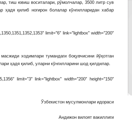
лар, тиш ювиш воситалари, рўмолчалар, 3500 литр сув
р ҳадя қилиб ногирон болалар кўнгилларидан хабар
350,1351,1352,1353″ limit=”6″ link=”lightbox” width=”200″
 масжиди ходимлари тумандаги боқувчисини йўқотган
лари ҳадя қилиб, уларни кўнгилларини шод қилдилар.
1356″ limit=”3″ link=”lightbox” width=”200″ height=”150″
Ўзбекистон мусулмонлари идораси
Андижон вилоят вакиллиги