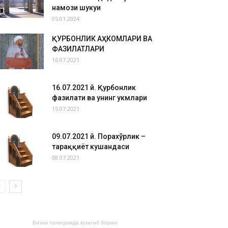
намози шукуҳи
05.01.2024
ҚУРБОНЛИК АҲКОМЛАРИ ВА
ФАЗИЛАТЛАРИ
16.07.2021
16.07.2021 й. Қурбонлик
фазилати ва унинг ҳукмлари
15.07.2021
09.07.2021 й. Порахўрлик –
тараққиёт кушандаси
08.07.2021
Бизни телеграмда кузатиб боринг