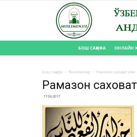
БОШ САҲИФА
ОНЛАЙН 
Бош саҳифа
Янгиликлар
Рамазон саховат ойи
Рамазон саховат
17.06.2017