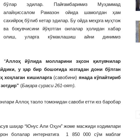
ВАКИЛЛИГИ
бўлар эдилар. Пайғамбаримиз Муҳаммад
алайҳиссалом Рамазон ойида шамолдан ҳам
сахийроқ бўлиб кетар эдилар. Бу ойда меҳрга муҳтож
ва боқувчисини йўқотган оилалар ҳолидан хабар
олиш, уларга кўмаклашиш айни динимиз
 “
Аллоҳ йўлида молларини эҳсон қилувчилар
айдики
, у ҳар бир бошоғида юзтадан дони бўлган
оҳ хоҳлаган кишиларга
(савобини)
янада кўпайтириб
 зотдир”
(
Бақара сураси 261-оят).
онлари Аллоҳ таоло томонидан савоби етти юз баробар
расув шаҳар “Юнус Али Оҳун” жоме масжиди ходимлари
ирон болалар интернатига 1 850 000 сўм маблағ