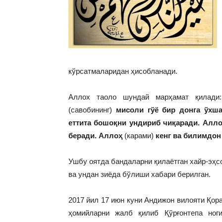
кўрсатмаларидан ҳисобланади.
Аллох таоло шундай марҳамат қилади:
(савобининг)
мисоли гўё бир донга ўхш
еттита бошоқни ундириб чиқаради. Алл
беради. Аллоҳ
(карами)
кенг ва би
лимдон
Ушбу оятда бандаларни қилаётган хайр-эҳс
ва ундан зиёда бўлиши хабари берилган.
2017 йил 17 июн куни Андижон вилояти Қо
ҳомийларни жалб қилиб Қўрғонтепа ног