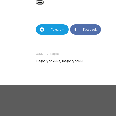
Telegram
Facebook
Олдинги саҳифа
Нафс ўлсин-а, нафс ўлсин