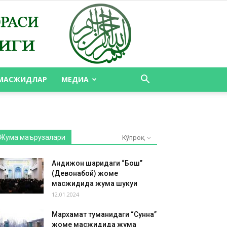
МАСЖИДЛАР
МЕДИА
Жума маърузалари
Кўпроқ
Андижон шаҳридаги “Бош”
(Девонабой) жоме
масжидида жума шукуҳи
12.01.2024
Мархамат туманидаги “Сунна”
жоме масжидида жума