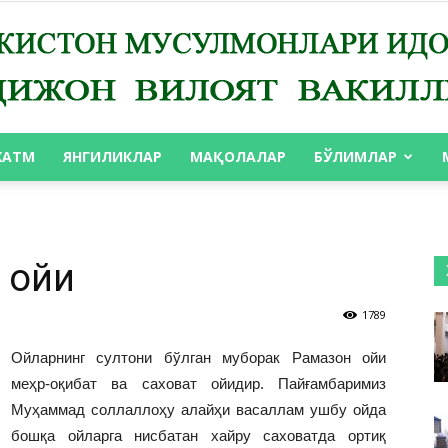
ХАТМ
ЯНГИЛИКЛАР
МАҚОЛАЛАР
БЎЛИМЛАР
АНДИЖОН
 ойи
1789
ВИЛОЯТ
Ойларнинг султони бўлган муборак Рамазон ойи
меҳр-оқибат ва саховат ойидир. Пайғамбаримиз
Муҳаммад соллаллоҳу алайҳи васаллам ушбу ойда
бошқа ойларга нисбатан хайру саховатда ортиқ