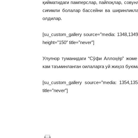
қийматидаги памперслар, пайпоқлар, совун
сиғимли болалар бассейни ва ширинликла
олдилар.
[su_custom_gallery source=”media: 1348,1349,1
height=”150″ title=”never”]
Улуғнор туманидаги “Сўфи Аллоҳёр” жоме
кам таъминланган оилаларга уй жиҳоз буюм
[su_custom_gallery source=”media: 1354,1355,
title=”never”]