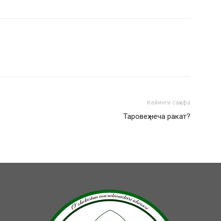
Кейинги саҳифа
Таровеҳ неча ракат?