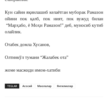
Кун сайин яқинлашиб келаётган муборак Рамазон
ойини пок қалб, пок ният, пок вужуд билан
“Марҳабо, ё Моҳи Рамазон!” деб, муносиб кутиб
олайлик.
Отабек домла Хусанов,
Олтинкўл тумани
“Жалабек ота”
жоме масжиди имом-хатиби
TEGLAR
Асосий
Мақолалар
Янгиликлар