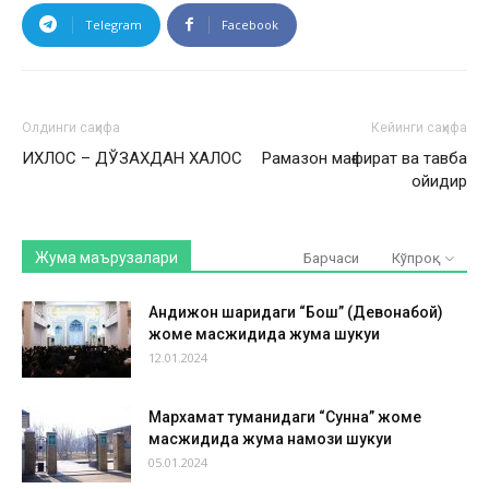
Telegram
Facebook
Олдинги саҳифа
Кейинги саҳифа
ИХЛОС – ДЎЗАХДАН ХАЛОС
Рамазон мағфират ва тавба
ойидир
Жума маърузалари
Барчаси
Кўпроқ
Андижон шаҳридаги “Бош” (Девонабой)
жоме масжидида жума шукуҳи
12.01.2024
Мархамат туманидаги “Сунна” жоме
масжидида жума намози шукуҳи
05.01.2024