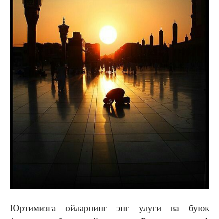
Юртимизга ойларнинг энг улуғи ва буюк