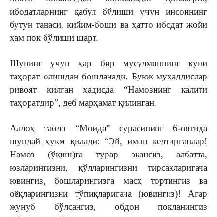
ибодатларнинг қабул бўлиши учун инсоннинг
бутун танаси, кийим-боши ва ҳатто ибодат жойи
ҳам пок бўлиши шарт.
Шунинг учун ҳар бир мусулмоннинг куни
таҳорат олишдан бошланади. Буюк муҳаддислар
ривоят қилган ҳадисда “Намознинг калити
таҳоратдир”, деб марҳамат қилинган.
Аллоҳ таоло “Моида” сурасининг 6-оятида
шундай ҳукм қилади: “Эй, имон келтирганлар!
Намоз (ўқиш)га турар экансиз, албатта,
юзларингизни, қўлларингизни тирсакларигача
ювингиз, бошларингизга масҳ тортингиз ва
оёқларингизни тўпиқларигача (ювингиз)! Агар
жунуб бўлсангиз, обдон покланингиз