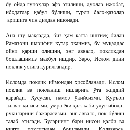
бу ойда гуноҳлар афв этилиши, дуолар ижобат,
ибодатлар қабул бўлиши, турли бало-қазолар
аришига чин дилдан ишонади.
Ана шу мақсадда, биз ҳам катта иштиёқ билан
Рамазони шарифни кутар эканмиз, бу муқаддас
ойни қарши олишни, энг аввало, покликдан
бошлашимиз мақбул ишдир. Заро, Ислом дини
поклик устига қурилгандир.
Исломда поклик иймондан ҳисобланади. Ислом
поклик ва покланиш ишларига ўта жиддий
қарайди. Хусусан, намоз ўқийсизми, Қуръон
тилват қиласизми, умра ёки ҳаж каби улуғ ибодат
рукнларини бажарасизми, энг аввало, пок бўлиш
талаб этилади. Буларнинг бари инсон қалби ва
нияти поклигидан бошланади. Қолаверса,