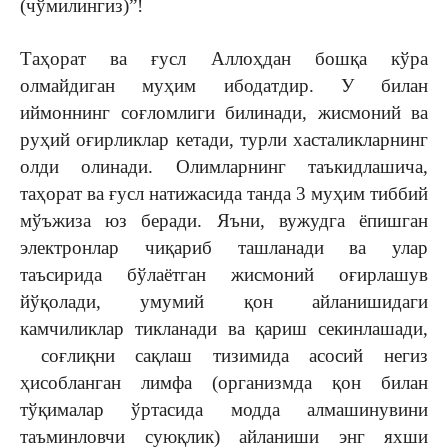
(чўмилингиз)”!
Таҳорат ва ғусл Аллоҳдан бошқа кўра
олмайдиган муҳим ибодатдир. У билан
иймоннинг соғломлиги билинади, жисмоний ва
руҳий оғирликлар кетади, турли хасталикларнинг
олди олинади. Олимларнинг таъкидлашича,
таҳорат ва ғусл натижасида танда 3 муҳим тиббий
мўъжиза юз беради. Яъни, вужудга ёпишган
электронлар чиқариб ташланади ва улар
таъсирида бўлаётган жисмоний оғирлашув
йўқолади, умумий қон айланишидаги
камчиликлар тикланади ва қариш секинлашади,
соғлиқни сақлаш тизимида асосий негиз
ҳисобланган лимфа (организмда қон билан
тўқималар ўртасида модда алмашинувини
таъминловчи суюқлик) айланиши энг яхши