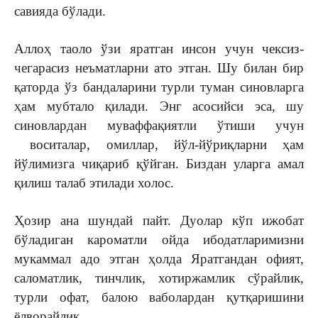
савияда бўлади.
Аллоҳ таоло ўзи яратган инсон учун чексиз-
чегарасиз неъматларни ато этган. Шу билан бир
қаторда ўз бандаларини турли туман синовларга
ҳам мубтало қилади. Энг асосийси эса, шу
синовлардан муваффақиятли ўтиши учун
воситалар, омиллар, йўл-йўриқларни ҳам
йўлимизга чиқариб қўйган. Биздан уларга амал
қилиш талаб этилади холос.
Ҳозир ана шундай пайт. Дуолар кўп ижобат
бўладиган кароматли ойда ибодатларимизни
мукаммал адо этган ҳолда Яратгандан офият,
саломатлик, тинчлик, хотиржамлик сўрайлик,
турли офат, балою ваболардан қутқаришини
ёлворайлик.