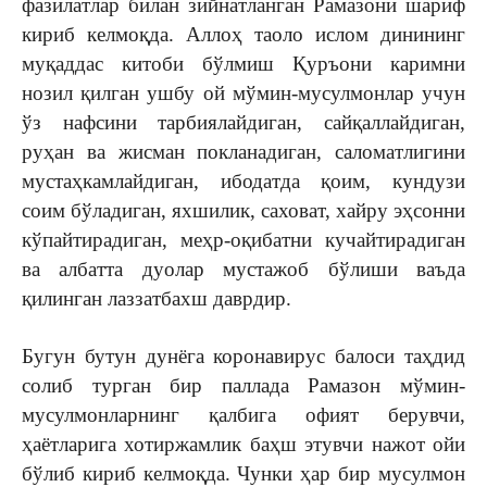
фазилатлар билан зийнатланган Рамазони шариф
кириб келмоқда. Аллоҳ таоло ислом динининг
муқаддас китоби бўлмиш Қуръони каримни
нозил қилган ушбу ой мўмин-мусулмонлар учун
ўз нафсини тарбиялайдиган, сайқаллайдиган,
руҳан ва жисман покланадиган, саломатлигини
мустаҳкамлайдиган, ибодатда қоим, кундузи
соим бўладиган, яхшилик, саховат, хайру эҳсонни
кўпайтирадиган, меҳр-оқибатни кучайтирадиган
ва албатта дуолар мустажоб бўлиши ваъда
қилинган лаззатбахш даврдир.
Бугун бутун дунёга коронавирус балоси таҳдид
солиб турган бир паллада Рамазон мўмин-
мусулмонларнинг қалбига офият берувчи,
ҳаётларига хотиржамлик баҳш этувчи нажот ойи
бўлиб кириб келмоқда. Чунки ҳар бир мусулмон