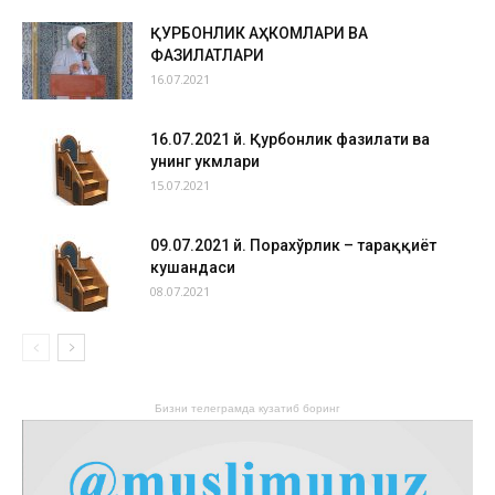
ҚУРБОНЛИК АҲКОМЛАРИ ВА
ФАЗИЛАТЛАРИ
16.07.2021
16.07.2021 й. Қурбонлик фазилати ва
унинг ҳукмлари
15.07.2021
09.07.2021 й. Порахўрлик – тараққиёт
кушандаси
08.07.2021
Бизни телеграмда кузатиб боринг