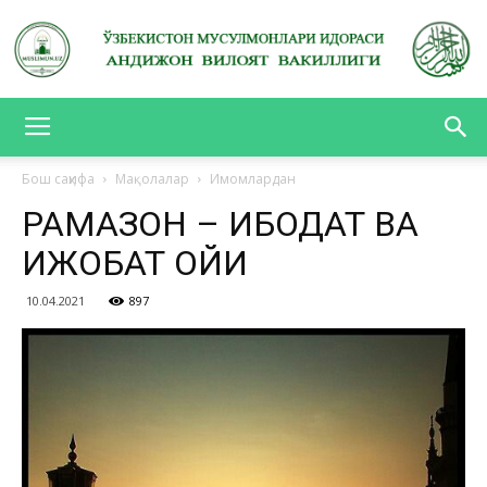
АНДИЖОН
Бош саҳифа
Мақолалар
Имомлардан
РАМАЗОН – ИБОДАТ ВА
ВИЛОЯТ
ИЖОБАТ ОЙИ
10.04.2021
897
ВАКИЛЛИГИ