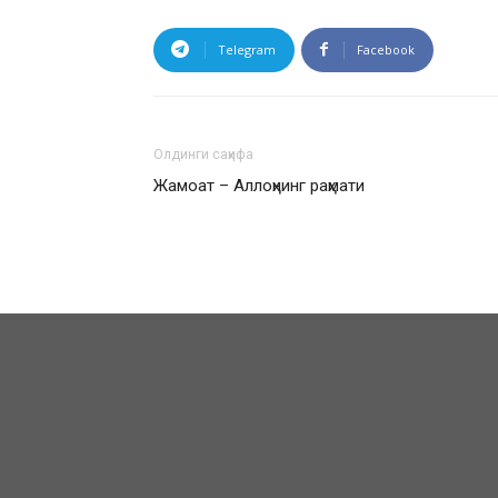
Telegram
Facebook
Олдинги саҳифа
Жамоат – Аллоҳнинг раҳмати