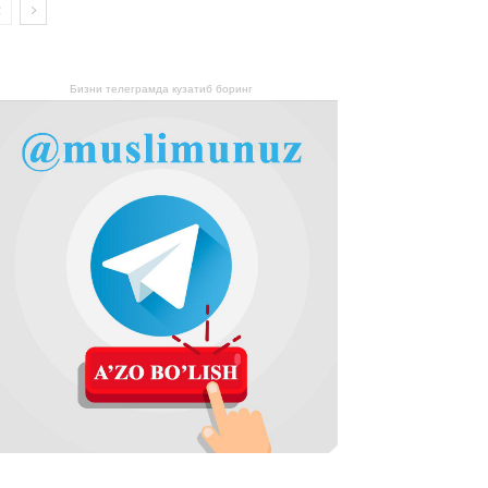
Бизни телеграмда кузатиб боринг