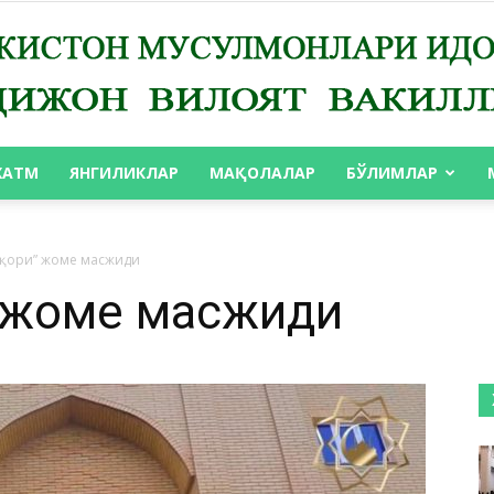
ХАТМ
ЯНГИЛИКЛАР
МАҚОЛАЛАР
БЎЛИМЛАР
АНДИЖОН
 қори” жоме масжиди
” жоме масжиди
ВИЛОЯТ