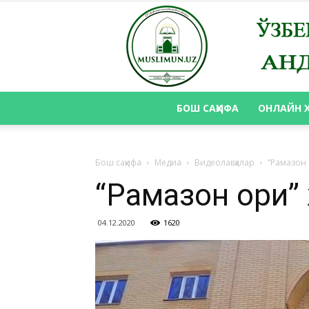
БОШ САҲИФА
ОНЛАЙН 
Бош саҳифа
Медиа
Видеолавҳалар
“Рамазон
“Рамазон қори
04.12.2020
1620