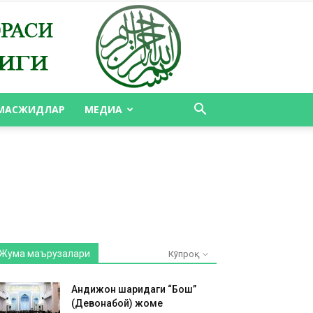
МАСЖИДЛАР
МЕДИА
Жума маърузалари
Кўпроқ
Андижон шаҳридаги “Бош”
(Девонабой) жоме