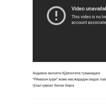
Андижон вилояти Қўрғонтепа туманидаги
“РАмазон қори” жоме масжидидан видое лав
гўзал қироат билан бирга