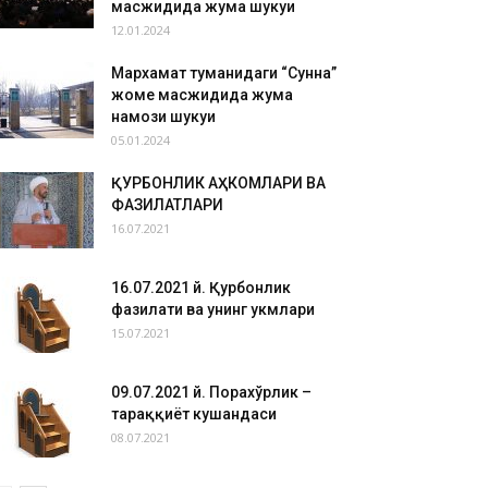
масжидида жума шукуҳи
12.01.2024
Мархамат туманидаги “Сунна”
жоме масжидида жума
намози шукуҳи
05.01.2024
ҚУРБОНЛИК АҲКОМЛАРИ ВА
ФАЗИЛАТЛАРИ
16.07.2021
16.07.2021 й. Қурбонлик
фазилати ва унинг ҳукмлари
15.07.2021
09.07.2021 й. Порахўрлик –
тараққиёт кушандаси
08.07.2021