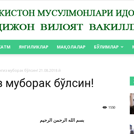
ХАТМ
ЯНГИЛИКЛАР
МАҚОЛАЛАР
БЎЛИМЛАР
АНДИЖОН
гиз муборак бўлсин! 21.08.2018 й
з муборак бўлсин!
ВИЛОЯТ
1550
بسم الله الرحمن الرحيم