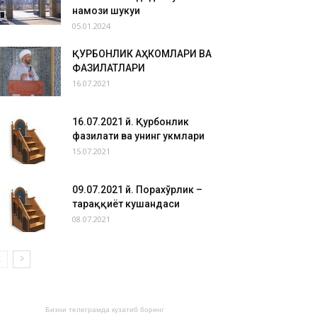
намози шукуҳи
05.01.2024
ҚУРБОНЛИК АҲКОМЛАРИ ВА
ФАЗИЛАТЛАРИ
16.07.2021
16.07.2021 й. Қурбонлик
фазилати ва унинг ҳукмлари
15.07.2021
09.07.2021 й. Порахўрлик –
тараққиёт кушандаси
08.07.2021
Бизни телеграмда кузатиб боринг