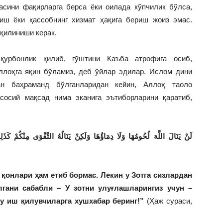
асини фақирларга берса ёки оилада кўпчилик бўлса,
иш ёки қассобнинг хизмат ҳақига бериш жоиз эмас.
 қилиниши керак.
урбонлик қилиб, гўштини Каъба атрофига осиб,
ллоҳга яқин бўламиз, деб ўйлар эдилар. Ислом дини
ан баҳраманд бўлганларидан кейин, Аллоҳ таоло
сосий мақсад нима эканига эътиборларини қаратиб,
لَنْ يَنَالَ اللَّهَ لُحُومُهَا وَلَا دِمَاؤُهَا وَلَكِنْ يَنَالُهُ التَّقْوَى مِنْكُمْ كَذَل
 қонлари ҳам етиб бормас. Лекин у Зотга сизлардан
лгани сабабли – У зотни улуғлашларингиз учун –
гу иш қилувчиларга хушхабар беринг!”
(Ҳаж сураси,