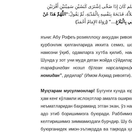
 إِذَا ضَحَّى إشْتَرَى كَبَشَيْنِ سَمِيْنَيْنِ أَقْرَنَيْنِ
هُ، فَذَبَحَهُ بِنَفْسِهِ بِالْمُدْيَةِ، ثُمَّ يَقُولُ
“اللَّهُمَّ هَذَا عَنْ
هِدَ لِي بِالْبَلَاغِ
رَوَاهُ الإِمَامُ أَحْمَدُ
яъни: Абу Рофеъ розияллоҳу анҳудан ривоя
қурбонлик қилганларида иккита семиз, шо
намозни ўқиб, одамларга хутба қилиб, на
Шунда у зот уни мудя деган жойда сўйдила
тарафингдан нозил бўлган нарсаларни)
номидан”
, дедилар” (Имом Аҳмад ривояти).
Муҳтарам мусулмонлар!
Бугунги кунда юр
ҳам кенг кўламли ислоҳотлар амалга ошири
неъматларидан баҳраманд этган экан, ўз н
адо этиб боришимизга буюради. Раббимиз
келтиришимиз зиммамиздаги бурчдир. Шу би
буюрганидек имон-эътиқодда ва тақвода ҳ