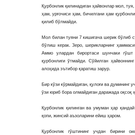
Қурбонлик қилинадиган ҳайвонлар мол, туя,
ҳам, урғочиси ҳам, бичилгани ҳам қурбонл
қилиб бўлмайди.
Мол билан туяни 7 кишигача шерик бўлиб 
бўлиш керак. Зеро, шерикларнинг ҳаммаси
Аммо улардан бирортаси шунчаки гўшт 
қурбонлиги ўтмайди. Сўйилган ҳайвоннин
алоҳида эътибор қаратиш зарур.
Бир кўзи кўрмайдиган, қулоғи ва думининг у
ўзи юриб бора олмайдиган даражада оқсоқ 
Қурбонлик қилинган ва умуман ҳар қандай 
қопи, жинсий аъзоларини ейиш ҳаром.
Қурбонлик гўштининг учдан бирини оил