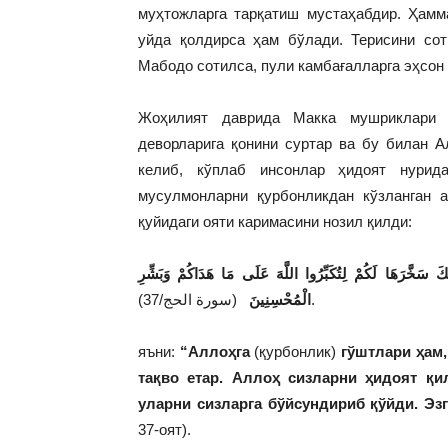
муҳтожларга тарқатиш мустаҳабдир. Ҳамм
уйда қолдирса ҳам бўлади. Терисини сот
Мабодо сотилса, пули камбағалларга эҳсон
Жоҳилият даврида Макка мушриклари қ
деворларига қонини суртар ва бу билан А
келиб, кўплаб инсонлар ҳидоят нурид
мусулмонларни қурбонликдан кўзланган а
қуйидаги ояти каримасини нозил қилди:
ِكَ سَخَّرَهَا لَكُمْ لِتُكَبِّرُوا اللَّهَ عَلَى مَا هَدَاكُمْ وَبَشِّرِ
(سورة الحج/37).
الْمُحْسِنِينَ
яъни:
“Аллоҳга
(қурбонлик)
гўштлари ҳам,
тақво етар. Аллоҳ сизларни ҳидоят қи
уларни сизларга бўйсундириб қўйди. Эз
37-оят).