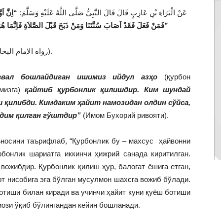
عَنْ الْبَرَاءِ بْنِ عَازِبٍ قَالَ قَالَ النَّبِيُّ صَلَّى اللَّهُ عَلَيْهِ وَسَلَّمَ:
اِنَّ اَوَّ
فَمَنْ فَعَلَ فَقَدْ اَصَابَ سُنَّتَنَا وَمَنْ ذَبَحَ قَبْلَ الصَّلاَةِ فَاِنَّمَا هُوَ لَحْمٌ قَدَّمَهُ لِاَهْلِهِ لَيْسَ مِنَ النُّسُكِ فىِ شَيْءٍ”
(رواه الإمام البخارى).
аввал бошлайдиган ишимиз ийдул азҳо
(қурбон
имизга)
қайтиб қурбонлик қилишдир. Ким шундай
ш қилибди. Кимдаким ҳайит намозидан олдин сўйса,
ақдим қилган гўштдир”
(Имом Бухорий ривояти).
носини таърифлаб, “Қурбонлик бу – махсус ҳайвонни
рбонлик шариатга иккинчи ҳижрий санада киритилган.
ожибдир. Қурбонлик қилиш ҳур, балоғат ёшига етган,
от нисобига эга бўлган мусулмон шахсга вожиб бўлади.
 отиши билан киради ва учинчи ҳайит куни қуёш ботиши
мози ўқиб бўлингандан кейин бошланади.