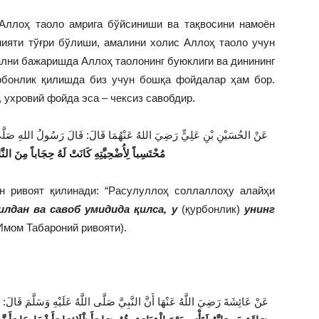
Аллоҳ таоло амрига бўйсиниши ва тақвосини намоён
нияти тўғри бўлиши, амалини холис Аллоҳ таоло учун
ални бажаришда Аллоҳ таолонинг буюклиги ва динининг
урбонлик қилишда биз учун бошқа фойдалар ҳам бор.
 ухровий фойда эса – чексиз савобдир.
عَنْ الحُسَيْنِ بْنِ عَلِيٍّ رَضِيَ اللهُ عَنْهُمَا قَالَ: قَالَ رَسُولُ اللهِ صَلَّى ا:
مُحْتَسِباً لِأُضْحِيَّتِهِ كَانَتْ لَهُ حِجَاباً مِنَ النّ”
н ривоят қилинади: “Расулуллоҳ соллаллоҳу алайҳи
лдан ва савоб умидида қилса, у
(қурбонлик)
унинг
мом Табароний ривояти).
عَنْ عَائِشَةَ رَضِيَ اللَّهُ عَنْهَا أَنَّ النَّبِيَّ صَلَّى اللَّهُ عَلَيْهِ وَسَلَّمَ قَالَ:
م