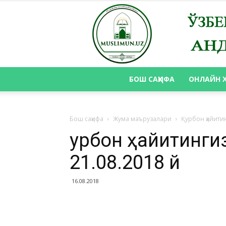
БОШ САҲИФА
ОНЛАЙН 
Бош саҳифа
Жума маърузалари
Қурбон ҳайитин
Қурбон ҳайитинги
21.08.2018 й
16.08.2018