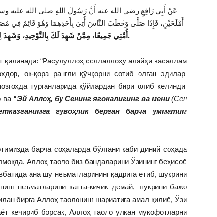
عَنْ أَبِي رَافِعٍ رضي الله عنه أَنَّ رَسُولَ اللهِ صلى الله عليه وسلم كَانَ
أَمْلَحَيْنِ، فَإِذَا صَلَّى وَخَطَبَ النَّاسَ أُتِىَ بِأَحَدِهِمَا وَهُوَ قَائِمٌ فِي مُصَلاَّ:
أُمَّتِي جَمِيعًا، مِمَّنْ شَهِدَ لَكَ بِالتَّوْحِيدِ، وَشَ…” (
).
т қилинади: “Расулуллоҳ соллаллоҳу алайҳи васаллам
хдор, оқ-қора рангли қўчқорни сотиб олган эдилар.
мозгоҳда турганларида қўйлардан бири олиб келинди.
р ва
“Эй Аллоҳ, бу Сенинг ягоналигинг ва мени
(Сен
етказганимга гувоҳлик берган барча умматим
тимизда барча соҳаларда бўлгани каби диний соҳада
лмоқда. Аллоҳ таоло биз бандаларини Ўзининг беҳисоб
авбатида ана шу неъматларининг қадрига етиб, шукрини
нинг неъматларини катта-кичик демай, шукрини бажо
лан бирга Аллоҳ таолонинг шариатига амал қилиб, Ўзи
аёт кечириб борсак, Аллоҳ таоло улкан мукофотларни