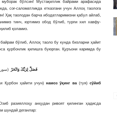
 муборак бўлсин! Мустақиллик байрами арафасида
ВАКИЛЛИГИ
кда, соғ-саломатликда етказгани учун Аллоҳ таолога
н! Ҳақ таолодан барча ибодатларимизни қабул айлаб,
анимиз тинч, юртимиз обод бўлиб, турли хил хавфу-
 қилиб қоламиз.
 байрам бўлиб, Аллоҳ таоло бу кунда бизларни ҳайит
эса қурбонлик қилишга буюрган. Қуръони каримда бу
فَصَلِّ لِرَبِّكَ وَانْحَرْ
سورة ا)
ки Қурбон ҳайити учун)
намоз ўқинг ва
(туя)
сўйиб
Озиб разияллоҳу анҳудан ривоят қилинган ҳадисда
м шундай деганлар: