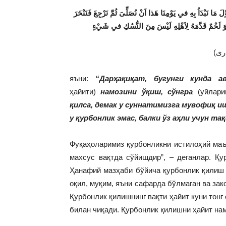
“لَ مَا نَبْدَاُ بِهِ فىِ يَوْمِنَا هَذا اَنْ نُصَلِّىَ ثُمَّ نَرْجِعَ فَنَنْحَرَ
яъни:
“Дарҳақиқат, бугунги кунда 
ҳайити)
намозини ўқиш, сўнгра
(уйлар
қилса, демак у суннатимизга мувофиқ и
у қурбонлик эмас, балки ўз аҳли учун т
Фуқаҳоларимиз қурбонликни истилоҳий маъ
махсус вақтда сўйишдир”, – деганлар. Қу
Ҳанафий мазҳаби бўйича қурбонлик қилиш в
оқил, муқим, яъни сафарда бўлмаган ва зак
Қурбонлик қилишнинг вақти ҳайит куни тонг
билан чиқади. Қурбонлик қилишни ҳайит на