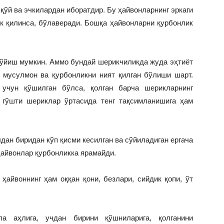
 қўй ва эчкилардан иборатдир. Бу ҳайвонларнинг эркаги
ик қилинса, бўлаверади. Бошқа ҳайвонларни қурбонлик
сўйиш мумкин. Аммо бундай шерикчиликда жуда эҳтиёт
 мусулмон ва қурбонликни ният қилган бўлиши шарт.
учун қўшилган бўлса, қолган барча шерикларнинг
г гўшти шериклар ўртасида тенг тақсимланишига ҳам
чдан биридан кўп қисми кесилган ва сўйиладиган ергача
ҳайвонлар қурбонликка ярамайди.
ҳайвоннинг ҳам оққан қони, безлари, сийдик қопи, ўт
а аҳлига, учдан бирини қўшниларига, қолганини