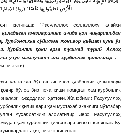
هِرَاقَةِ دَمٍ وَإِنَّهُ لَتَأْتِي يَوْمَ الْقِيَامَةِ بِقُرُونِهَا وَأَظْلَافِهَا وَأَشْعَارِهَا وَأَن
رَوَاهُ الإِمَامُ ا)
الْأَرْضِ فَطِيبُوا بِهَا نَفْسًا” (
.
оят қилинади: “Расулуллоҳ соллаллоҳу алайҳи
и қиладиган амалларининг ичида қон чиқаришидан
қ. Қурбонликка сўйилган жонивор қиёмат куни ўз
ди. Қурбонлик қони ерга тушмай туриб, Аллоҳ
инг учун мамнуният ила қурбонлик қилинглар”, –
й ривояти).
арли молга эга бўлган кишилар қурбонлик қилишлари
 қодир бўлса бир неча киши номидан ҳам қурбонлик
-оналари, аждодлари, ҳаттоки, Жанобимиз Расулуллоҳ
урбонлик қилишлари ҳам мустаҳаб эканлиги мўътабар
ўлган муҳаббатнинг аломатидир. Зеро, Расулуллоҳ
мидан ҳам қурбонлик қилганлари ривоят қилинган. Бу
ҳумолардан саҳиҳ ривоят қилинган.