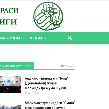
МАСЖИДЛАР
МЕДИА
Жума маърузалари
Кўпроқ
Андижон шаҳридаги “Бош”
(Девонабой) жоме
масжидида жума шукуҳи
12.01.2024
Мархамат туманидаги “Сунна”
жоме масжидида жума