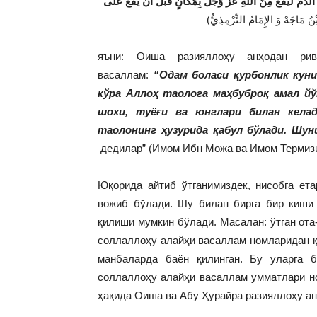
َّ الدَّمَ لَيَقَعُ مِنَ اللَّهِ عَزَّ وَجَلَّ بِمَكَانٍ قَبْلَ أَنْ يَقَعَ عَلَى
بْنُ مَاجَهْ وَ الإِمَامُ التِّرْمِذِيُّ
яъни: Оиша разияллоҳу анҳодан рив
васаллам:
“Одам боласи қурбонлик кун
кўра Аллоҳ таолога маҳбуброқ амал йў
шохи, туёғи ва юнглари билан кела
таолонинг ҳузурида қабул бўлади. Шун
дедилар” (Имом Ибн Можа ва Имом Термизи
Юқорида айтиб ўтганимиздек, нисобга ет
вожиб бўлади. Шу билан бирга бир киши
қилиши мумкин бўлади. Масалан: ўтган ота
соллаллоҳу алайҳи васаллам номларидан қ
манбаларда баён қилинган. Бу уларга б
соллаллоҳу алайҳи васаллам умматлари но
ҳақида Оиша ва Абу Ҳурайра разияллоҳу ан