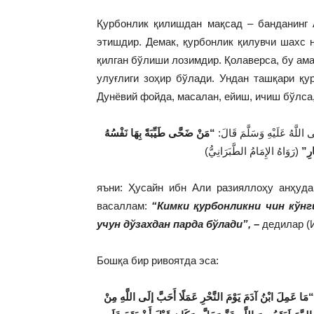
Қурбонлик қилишдан мақсад – банданинг 
этишдир. Демак, қурбонлик қилувчи шахс 
қилган бўлиши лозимдир. Қолаверса, бу ам
улуғлиги зоҳир бўлади. Ундан ташқари қ
Дунёвий фойда, масалан, ейиш, ичиш бўлса,
للَّهُ عَلَيْهِ وَسَلَّمَ قَالَ
“مَنْ ضَحَّى طَيِّبَةً بِهَا نَفْسُهُ
َارِ
(رَوَاهُ الإِمَامُ الطَّبَرَانِيُّ)
яъни: Ҳусайн ибн Али разияллоҳу анҳуда
васаллам:
“Кимки қурбонликни чин кўнги
учун дўзахдан парда бўлади”, –
дедилар (И
Бошқа бир ривоятда эса:
“َا عَمِلَ ابْنُ آدَمَ يَوْمَ النَّحْرِ عَمَلًا أَحَبَّ إلَى اللَّهِ مِنْ