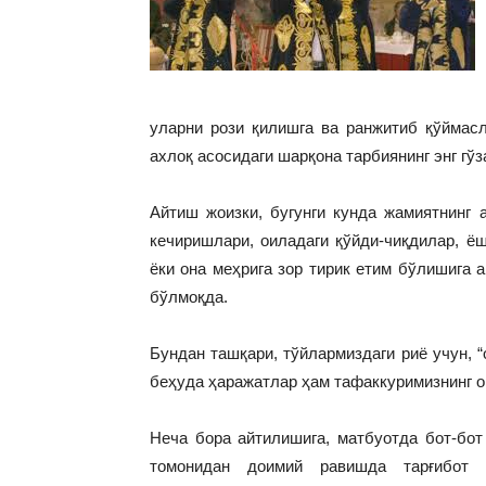
уларни рози қилишга ва ранжитиб қўймас
ахлоқ асосидаги шарқона тарбиянинг энг гў
Айтиш жоизки, бугунги кунда жамиятнинг 
кечиришлари, оиладаги қўйди-чиқдилар, ёш
ёки она меҳрига зор тирик етим бўлишига 
бўлмоқда.
Бундан ташқари, тўйлармиздаги риё учун, 
беҳуда ҳаражатлар ҳам тафаккуримизнинг о
Неча бора айтилишига, матбуотда бот-бот
томонидан доимий равишда тарғибот 