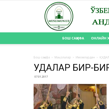
БОШ САҲИФА
ОНЛАЙН 
Бош саҳифа
Мақолалар
Имомлардан
ҚУДАЛ
ҚУДАЛАР БИР-Б
07.01.2017