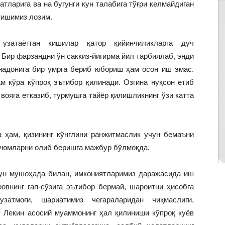
тларига ва на бугунги кун талабига тўғри келмайдиган
тишимиз лозим.
узатаётган кишилар қатор қийинчиликларга дуч
 Бир фарзандни ўн саккиз-йигирма йил тарбиялаб, энди
надонига бир умрга бериб юбориш ҳам осон иш эмас.
м кўра кўпроқ эътибор қилинади. Озгина нуқсон етиб
вояга етказиб, турмушга тайёр қилишликнинг ўзи катта
а ҳам, қизининг кўнглини ранжитмаслик учун бемаъни
буюмларни олиб беришга мажбур бўлмоқда.
ун мушоҳада билан, имкониятларимиз даражасида иш
овнинг гап-сўзига эътибор бермай, шароитни ҳисобга
затмоғи, шариатимиз чегараларидан чиқмаслиги,
. Лекин асосий муаммонинг ҳал қилиниши кўпроқ куёв