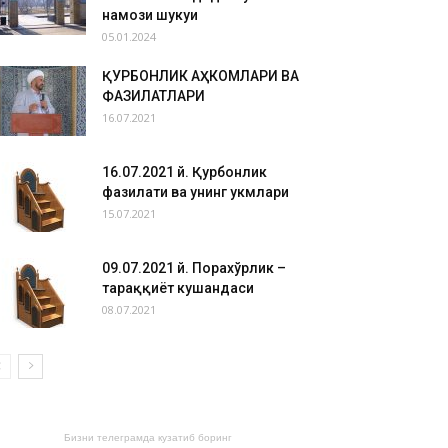
намози шукуҳи
05.01.2024
ҚУРБОНЛИК АҲКОМЛАРИ ВА
ФАЗИЛАТЛАРИ
16.07.2021
16.07.2021 й. Қурбонлик
фазилати ва унинг ҳукмлари
15.07.2021
09.07.2021 й. Порахўрлик –
тараққиёт кушандаси
08.07.2021
Бизни телеграмда кузатиб боринг