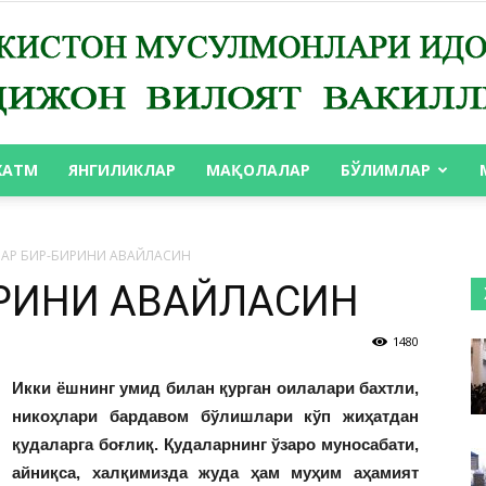
ХАТМ
ЯНГИЛИКЛАР
МАҚОЛАЛАР
БЎЛИМЛАР
АНДИЖОН
АР БИР-БИРИНИ АВАЙЛАСИН
ИРИНИ АВАЙЛАСИН
1480
ВИЛОЯТ
Икки ёшнинг умид билан қурган оилалари бахтли,
никоҳлари бардавом бўлишлари кўп жиҳатдан
қудаларга боғлиқ. Қудаларнинг ўзаро муносабати,
айниқса, халқимизда жуда ҳам муҳим
аҳамият