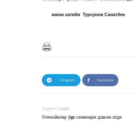
имом хатиби
Турсунов Санатбек
Telegram
Facebook
Олдинги саҳифа
Отинойилар ўқув семинари давом этди