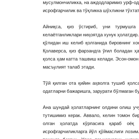
мусулмончиликка, на аждодларимиз урф-ода
исрофгарчилик ва тўқликка шўхликни тўхта
Айниқса, қиз ўстириб, уни турмушга 
келаётганликлари ниҳоятда хунук ҳолатдир.
қўлидан иш келиб қолганида бировнинг хо
Қолаверса, қиз фарзандга ўғил боладан ҳа
қолса ҳам катта ташвиш келади. Эсон-омон 
масъулият талаб эта­ди.
Тўй қилган ота қийин аҳволга тушиб қолс
одатларни бажаришга, зарурати бўлмаган 
Ана шундай ҳолатларнинг олдини олиш уч
тутишимиз керак. Аввало, келин томон бир
олган ҳолатда кўрпасига қараб оёқ у
исрофгарчиликларга йўл қўймаслиги лозим