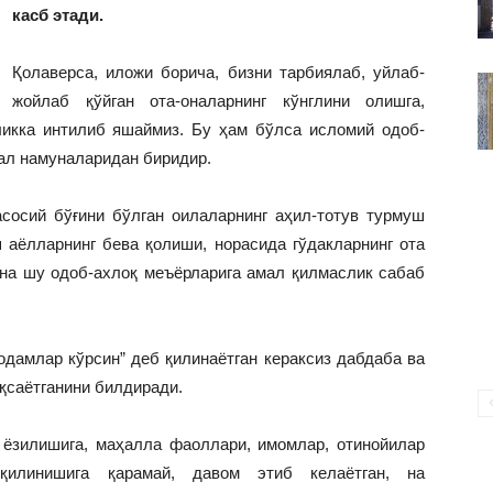
ВАКИЛЛИГИ
касб этади.
Қолаверса, иложи борича, бизни тарбиялаб, уйлаб-
жойлаб қўйган ота-оналарнинг кўнглини олишга,
ликка интилиб яшаймиз. Бу ҳам бўлса исломий одоб-
зал намуналаридан биридир.
асосий бўғини бўлган оилаларнинг аҳил-тотув турмуш
 аёлларнинг бева қолиши, норасида гўдакларнинг ота
ана шу одоб-ахлоқ меъёрларига амал қилмаслик сабаб
“одамлар кўрсин” деб қилинаётган кераксиз дабдаба ва
қсаётганини билдиради.
 ёзилишига, маҳалла фаоллари, имомлар, отинойилар
қилинишига қарамай, давом этиб келаётган, на