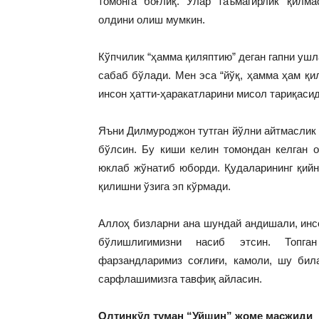
томонга боғлиқ. Улар таъмагирлик қилма
олдини олиш мумкин.
Кўпчилик “ҳамма қиляптию” деган гапни ушл
сабаб бўлади. Мен эса “йўқ, ҳамма ҳам қи
инсон ҳатти-ҳаракатларини мисол тариқаси
Яъни Дилмуроджон тутган йўлни айтмаслик м
бўлсин. Бу киши келин томондан келган 
юклаб жўнатиб юборди. Қудаларининг қийн
қилишни ўзига эп кўрмади.
Аллоҳ бизларни ана шундай андишали, инс
бўлишлигимизни насиб этсин. Топга
фарзандларимиз соғлиғи, камоли, шу бил
сарфлашимизга тавфиқ айласин.
Олтинкўл туман “Уйшин” жоме масжиди