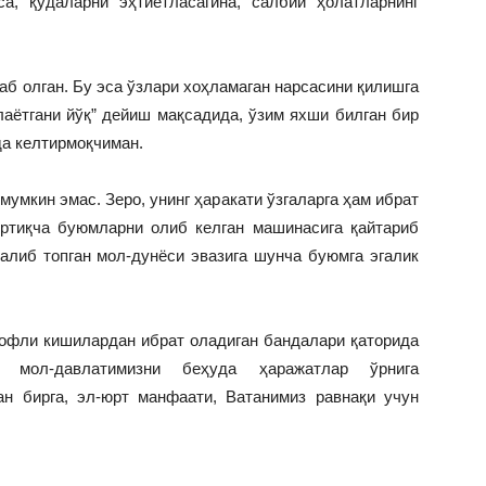
са, қудаларни эҳтиётласагина, салбий ҳолатларнинг
аб олган. Бу эса ўзлари хоҳламаган нарсасини қилишга
лаётгани йўқ” дейиш мақсадида, ўзим яхши билган бир
да келтирмоқчиман.
умкин эмас. Зеро, унинг ҳаракати ўзгаларга ҳам ибрат
ортиқча буюмларни олиб келган машинасига қайтариб
алиб топган мол-дунёси эвазига шунча буюмга эгалик
офли кишилардан ибрат оладиган бандалари қаторида
н мол-давлатимизни беҳуда ҳаражатлар ўрнига
ан бирга, эл-юрт манфаати, Ватанимиз равнақи учун