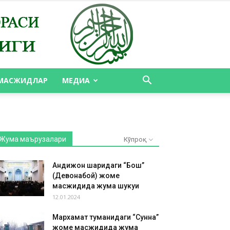
МАСЖИДЛАР
МЕДИА
Жума маърузалари
Кўпроқ
Андижон шаҳридаги “Бош”
(Девонабой) жоме
масжидида жума шукуҳи
12.01.2024
Мархамат туманидаги “Сунна”
жоме масжидида жума