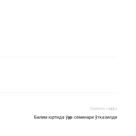
Кейинги саҳифа
Билим юртида ўқув семинари ўтказилди