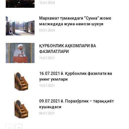
12.01.2024
Мархамат туманидаги “Сунна” жоме
масжидида жума намози шукуҳи
05.01.2024
ҚУРБОНЛИК АҲКОМЛАРИ ВА
ФАЗИЛАТЛАРИ
16.07.2021
16.07.2021 й. Қурбонлик фазилати ва
унинг ҳукмлари
15.07.2021
09.07.2021 й. Порахўрлик – тараққиёт
кушандаси
08.07.2021