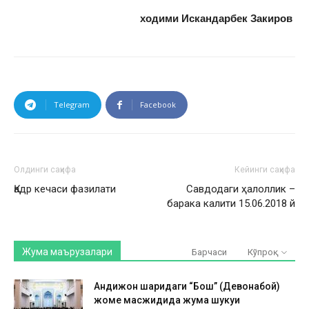
ходими Искандарбек Закиров
Telegram
Facebook
Олдинги саҳифа
Кейинги саҳифа
Қадр кечаси фазилати
Савдодаги ҳалоллик –
барака калити 15.06.2018 й
Жума маърузалари
Барчаси
Кўпроқ
Андижон шаҳридаги “Бош” (Девонабой)
жоме масжидида жума шукуҳи