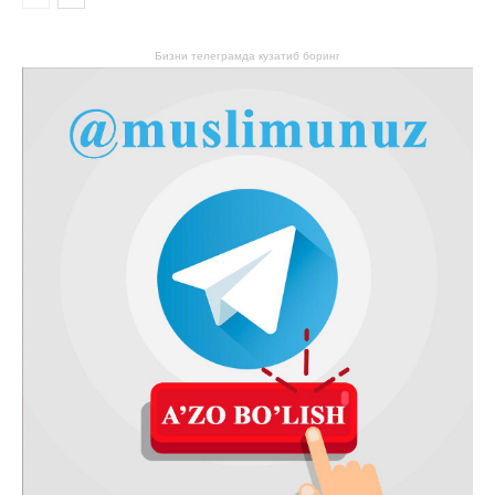
Бизни телеграмда кузатиб боринг