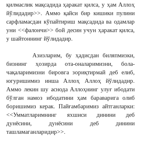
қилмаслик мақсадида ҳаракат қилса, у ҳам Аллоҳ
йўлидадир>>. Аммо қайси бир кишики пулини
сарфламасдан кўпайтириш мақсадида ва одамлар
уни <<фалончи>> бой десин учун ҳаракат қилса,
у шайтоннинг йўлидадир.
Азизларим, бу ҳадисдан биляпмизки,
бизнинг ҳозирда ота-оналаримизни, бола-
чақаларимизни бировга зориқтирмай деб елиб,
югуришимиз инша Аллоҳ Аллоҳ йўлидадир.
Аммо лекин шу аснода Аллоҳнинг улуғ ибодати
бўлган намоз ибодатини ҳам бараварига олиб
боришимиз керак. Пайғамбаримиз айтганларки:
<<Умматларимнинг яхшиси динини деб
дунёсини, дунёсини деб динини
ташламаганларидир>>.