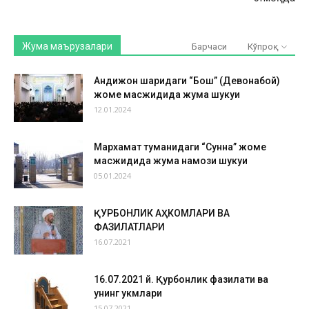
Жума маърузалари
Барчаси
Кўпроқ
Андижон шаҳридаги “Бош” (Девонабой)
жоме масжидида жума шукуҳи
12.01.2024
Мархамат туманидаги “Сунна” жоме
масжидида жума намози шукуҳи
05.01.2024
ҚУРБОНЛИК АҲКОМЛАРИ ВА
ФАЗИЛАТЛАРИ
16.07.2021
16.07.2021 й. Қурбонлик фазилати ва
унинг ҳукмлари
15.07.2021