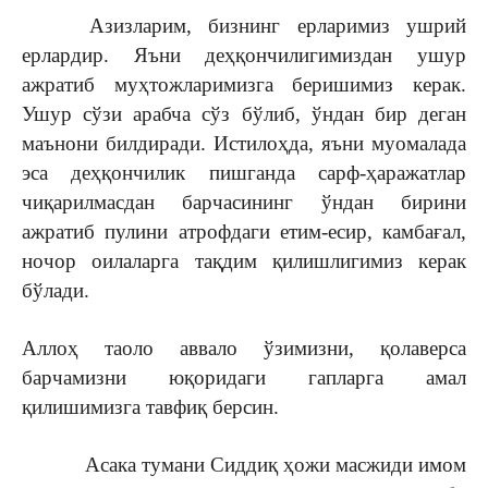
Азизларим, бизнинг ерларимиз ушрий
ерлардир. Яъни деҳқончилигимиздан ушур
ажратиб муҳтожларимизга беришимиз керак.
Ушур сўзи арабча сўз бўлиб, ўндан бир деган
маънони билдиради. Истилоҳда, яъни муомалада
эса деҳқончилик пишганда сарф-ҳаражатлар
чиқарилмасдан барчасининг ўндан бирини
ажратиб пулини атрофдаги етим-есир, камбағал,
ночор оилаларга тақдим қилишлигимиз керак
бўлади.
Аллоҳ таоло аввало ўзимизни, қолаверса
барчамизни юқоридаги гапларга амал
қилишимизга тавфиқ берсин.
Асака тумани Сиддиқ ҳожи масжиди имом