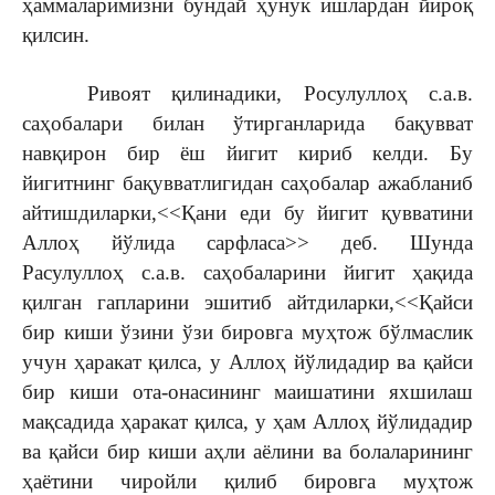
ҳаммаларимизни бундай ҳунук ишлардан йироқ
қилсин.
Ривоят қилинадики, Росулуллоҳ с.а.в.
саҳобалари билан ўтирганларида бақувват
навқирон бир ёш йигит кириб келди. Бу
йигитнинг бақувватлигидан саҳобалар ажабланиб
айтишдиларки,<<Қани еди бу йигит қувватини
Аллоҳ йўлида сарфласа>> деб. Шунда
Расулуллоҳ с.а.в. саҳобаларини йигит ҳақида
қилган гапларини эшитиб айтдиларки,<<Қайси
бир киши ўзини ўзи бировга муҳтож бўлмаслик
учун ҳаракат қилса, у Аллоҳ йўлидадир ва қайси
бир киши ота-онасининг маишатини яхшилаш
мақсадида ҳаракат қилса, у ҳам Аллоҳ йўлидадир
ва қайси бир киши аҳли аёлини ва болаларининг
ҳаётини чиройли қилиб бировга муҳтож