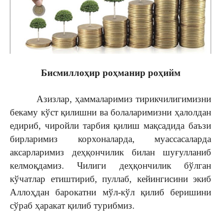
Бисмиллоҳир роҳманир роҳийм
Азизлар, ҳаммаларимиз тирикчилигимизни
бекаму кўст қилишни ва болаларимизни ҳалолдан
едириб, чиройли тарбия қилиш мақсадида баъзи
бирларимиз корхоналарда, муассасаларда
аксарларимиз деҳқончилик билан шуғулланиб
келмоқдамиз. Чилиги деҳқончилик бўлган
кўчатлар етиштириб, пуллаб, кейингисини экиб
Аллоҳдан барокатни мўл-кўл қилиб беришини
сўраб ҳаракат қилиб турибмиз.