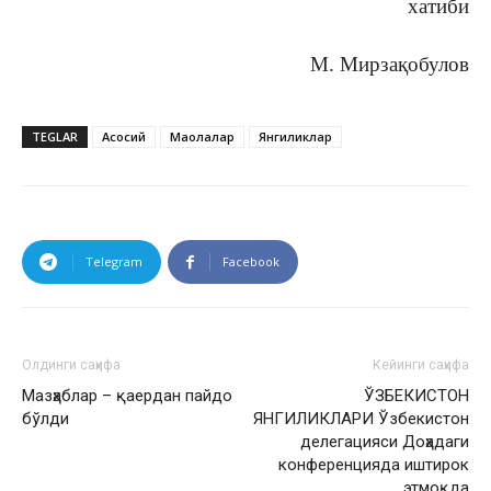
хатиби
М. Мирзақобулов
TEGLAR
Асосий
Мақолалар
Янгиликлар
Telegram
Facebook
Олдинги саҳифа
Кейинги саҳифа
Мазҳаблар – қаердан пайдо
ЎЗБЕКИСТОН
бўлди
ЯНГИЛИКЛАРИ Ўзбекистон
делегацияси Доҳадаги
конференцияда иштирок
этмоқда