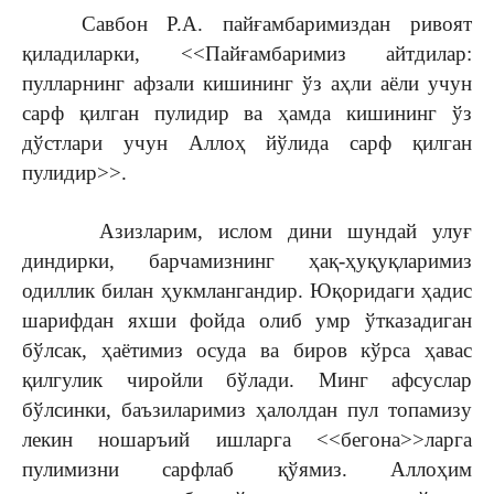
Савбон Р.А. пайғамбаримиздан ривоят
қиладиларки, <<Пайғамбаримиз айтдилар:
пулларнинг афзали кишининг ўз аҳли аёли учун
сарф қилган пулидир ва ҳамда кишининг ўз
дўстлари учун Аллоҳ йўлида сарф қилган
пулидир>>.
Азизларим, ислом дини шундай улуғ
диндирки, барчамизнинг ҳақ-ҳуқуқларимиз
одиллик билан ҳукмлангандир. Юқоридаги ҳадис
шарифдан яхши фойда олиб умр ўтказадиган
бўлсак, ҳаётимиз осуда ва биров кўрса ҳавас
қилгулик чиройли бўлади. Минг афсуслар
бўлсинки, баъзиларимиз ҳалолдан пул топамизу
лекин ношаръий ишларга <<бегона>>ларга
пулимизни сарфлаб қўямиз. Аллоҳим