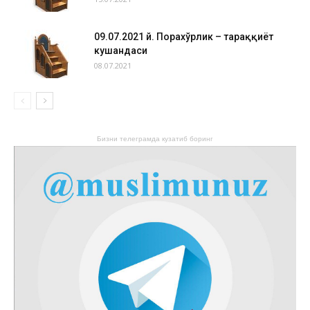
09.07.2021 й. Порахўрлик – тараққиёт
кушандаси
08.07.2021
Бизни телеграмда кузатиб боринг