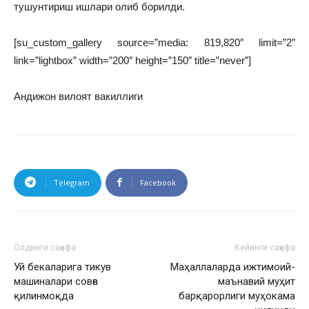
тушунтириш ишлари олиб борилди.
[su_custom_gallery source=”media: 819,820″ limit=”2″
link=”lightbox” width=”200″ height=”150″ title=”never”]
Андижон вилоят вакиллиги
Telegram
Facebook
Олдинги саҳифа
Кейинги саҳифа
Уй бекаларига тикув
Маҳаллаларда ижтимоий-
машиналари совға
маънавий муҳит
қилинмоқда
барқарорлиги муҳокама