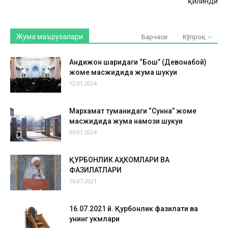
қилинди
Жума маърузалари
Барчаси
Кўпроқ
Андижон шаҳридаги “Бош” (Девонабой)
жоме масжидида жума шукуҳи
12.01.2024
Мархамат туманидаги “Сунна” жоме
масжидида жума намози шукуҳи
05.01.2024
ҚУРБОНЛИК АҲКОМЛАРИ ВА
ФАЗИЛАТЛАРИ
16.07.2021
16.07.2021 й. Қурбонлик фазилати ва
унинг ҳукмлари