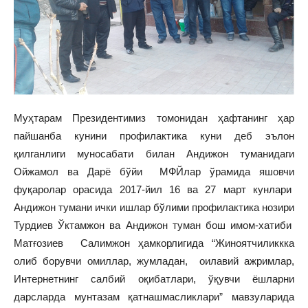
Муҳтарам Президентимиз томонидан ҳафтанинг ҳар
пайшанба кунини профилактика куни деб эълон
қилганлиги муносабати билан Андижон туманидаги
Ойжамол ва Дарё бўйи МФЙлар ўрамида яшовчи
фуқаролар орасида 2017-йил 16 ва 27 март кунлари
Андижон тумани ички ишлар бўлими профилактика нозири
Турдиев Ўктамжон ва Андижон туман бош имом-хатиби
Матғозиев Салимжон ҳамкорлигида “Жиноятчиликкка
олиб борувчи омиллар, жумладан, оилавий ажримлар,
Интернетнинг салбий оқибатлари, ўқувчи ёшларни
дарсларда мунтазам қатнашмасликлари” мавзуларида