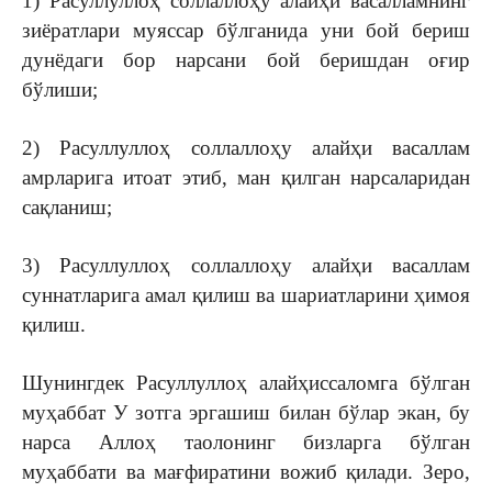
1) Расуллуллоҳ соллаллоҳу алайҳи васалламнинг
зиёратлари муяссар бўлганида уни бой бериш
дунёдаги бор нарсани бой беришдан оғир
бўлиши;
2) Расуллуллоҳ соллаллоҳу алайҳи васаллам
амрларига итоат этиб, ман қилган нарсаларидан
сақланиш;
3) Расуллуллоҳ соллаллоҳу алайҳи васаллам
суннатларига амал қилиш ва шариатларини ҳимоя
қилиш.
Шунингдек Расуллуллоҳ алайҳиссаломга бўлган
муҳаббат У зотга эргашиш билан бўлар экан, бу
нарса Аллоҳ таолонинг бизларга бўлган
муҳаббати ва мағфиратини вожиб қилади. Зеро,