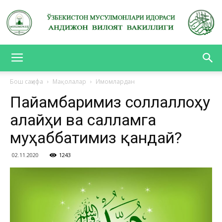
АНДИЖОН
Бош саҳифа
Мақолалар
Имомлардан
Пайғамбаримиз соллаллоҳу
ВИЛОЯТ
алайҳи ва салламга
муҳаббатимиз қандай?
ВАКИЛЛИГИ
02.11.2020
1243