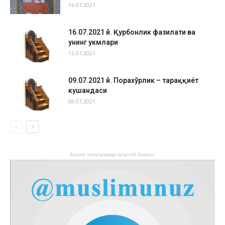
16.07.2021
16.07.2021 й. Қурбонлик фазилати ва
унинг ҳукмлари
15.07.2021
09.07.2021 й. Порахўрлик – тараққиёт
кушандаси
08.07.2021
Бизни телеграмда кузатиб боринг