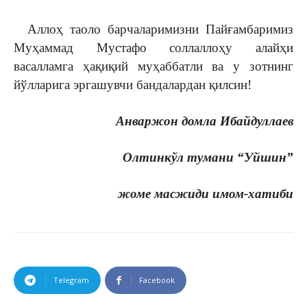
Аллоҳ таоло барчаларимизни Пайғамбаримиз
Муҳаммад Мустафо соллаллоҳу алайҳи
васалламга ҳақиқий муҳаббатли ва у зотнинг
йўлларига эргашувчи бандалардан қилсин!
Анваржон домла Ибайдуллаев
Олтинкўл тумани “Уйшин”
жоме масжиди имом-хатиби
Telegram
Facebook