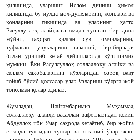
қилишида, уларнинг Ислом динини ҳимоя
қилишида, бу йўлда мол-дунёларини, жонлари ва
қонларини тикишида ва уларнинг ҳатто
Расуллуллоҳ алайҳиссаломдан тушган бир дона
мўйни, таҳорат қилган сув томчиларини,
туфлаган тупукларини талашиб, бир-бирлари
билан уришиб кетай дейишларида кўришимиз
мумкин. Ёки Расуллуллоҳ соллаллоҳу алайҳи ва
саллам саҳобаларнинг кўзларидан озроқ вақт
ғойиб бўлиб қолсалар улар ўзларини қўярга жой
тополмай қолар эдилар.
Жумладан, Пайғамбаримиз Муҳаммад
соллаллоҳу алайҳи васаллам вафотларидан кейин
Абдуллоҳ ибн Умар саҳрода кетаётиб, бир жойга
етганда туясидан тушар ва энгашиб ўтар экан.
Бунинг сабабини сўраганларга “Шу ерда бир