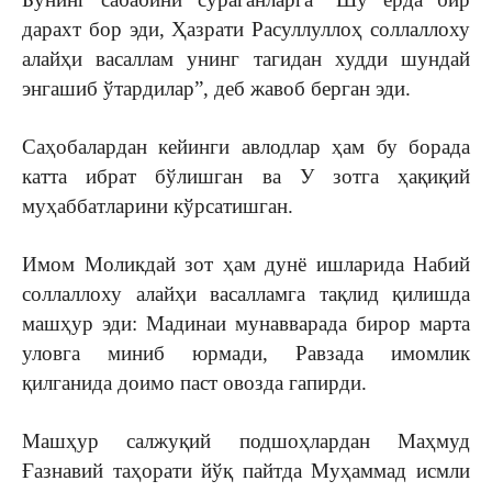
дарахт бор эди, Ҳазрати Расуллуллоҳ соллаллоху
алайҳи васаллам унинг тагидан худди шундай
энгашиб ўтардилар”, деб жавоб берган эди.
Саҳобалардан кейинги авлодлар ҳам бу борада
катта ибрат бўлишган ва У зотга ҳақиқий
муҳаббатларини кўрсатишган.
Имом Моликдай зот ҳам дунё ишларида Набий
соллаллоху алайҳи васалламга тақлид қилишда
машҳур эди: Мадинаи мунавварада бирор марта
уловга миниб юрмади, Равзада имомлик
қилганида доимо паст овозда гапирди.
Машҳур салжуқий подшоҳлардан Маҳмуд
Ғазнавий таҳорати йўқ пайтда Муҳаммад исмли