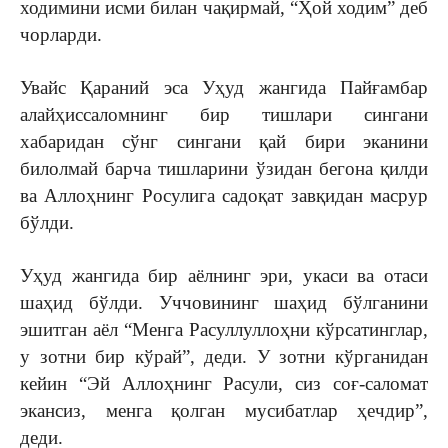
ходимини исми билан чақирмай, “Ҳой ходим” деб
чорларди.
Увайс Қараний эса Уҳуд жангида Пайғамбар
алайҳиссаломнинг бир тишлари сингани
хабаридан сўнг сингани қай бири эканини
билолмай барча тишларини ўзидан бегона қилди
ва Аллоҳнинг Росулига садоқат завқидан масрур
бўлди.
Уҳуд жангида бир аёлнинг эри, укаси ва отаси
шаҳид бўлди. Уччовининг шаҳид бўлганини
эшитган аёл “Менга Расуллуллоҳни кўрсатинглар,
у зотни бир кўрай”, деди. У зотни кўрганидан
кейин “Эй Аллоҳнинг Расули, сиз соғ-саломат
экансиз, менга қолган мусибатлар ҳечдир”,
деди.