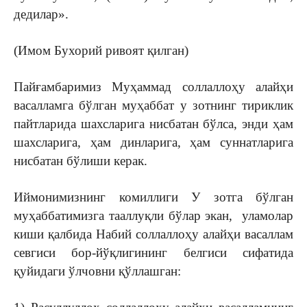
дедилар».
(Имом Бухорий ривоят қилган)
Пайғамбаримиз Муҳаммад соллаллоҳу алайҳи
васалламга бўлган муҳаббат у зотнинг тириклик
пайтларида шахсларига нисбатан бўлса, энди ҳам
шахсларига, ҳам динларига, ҳам суннатларига
нисбатан бўлиши керак.
Иймонимизнинг комиллиги У зотга бўлган
муҳаббатимизга тааллуқли бўлар экан, уламолар
киши қалбида Набий соллаллоҳу алайҳи васаллам
севгиси бор-йўқлигининг белгиси сифатида
қуйидаги ўлчовни қўллашган: