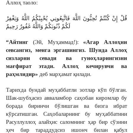
Аллоҳ таоло:
قُلْ إِنْ كُنْتُمْ تُحِبُّونَ اللَّهَ فَاتَّبِعُونِي يُحْبِبْكُمُ اللَّهُ وَيَغْفِرْ
لَكُمْ ذُنُوبَكُمْ وَاللَّهُ غَفُورٌ رَحِيمٌ
“Айтинг
(Эй, Муҳаммад!):
«Агар Аллоҳни
севсангиз, менга эргашингиз. Шунда Аллоҳ
сизларни севади ва гуноҳларингизни
мағфират этади. Аллоҳ кечирувчи ва
раҳмлидир»
деб марҳамат қилади.
Тарихда бундай муҳаббатли зотлар кўп бўлган.
Шак-шубҳасиз авваламбор саҳобаи киромлар бу
борада биринчи бўлишган ва бизга ибрат
кўрсатишган. Саҳобаларнинг бу муҳаббатини
Расуллуллоҳ алайҳис саломнинг ҳар бир сўзини
ҳеч бир тараддудсиз ишонч билан қабул