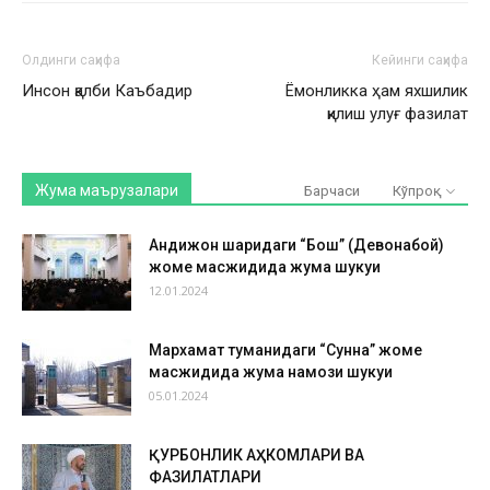
Олдинги саҳифа
Кейинги саҳифа
Инсон қалби Каъбадир
Ёмонликка ҳам яхшилик
қилиш улуғ фазилат
Жума маърузалари
Барчаси
Кўпроқ
Андижон шаҳридаги “Бош” (Девонабой)
жоме масжидида жума шукуҳи
12.01.2024
Мархамат туманидаги “Сунна” жоме
масжидида жума намози шукуҳи
05.01.2024
ҚУРБОНЛИК АҲКОМЛАРИ ВА
ФАЗИЛАТЛАРИ