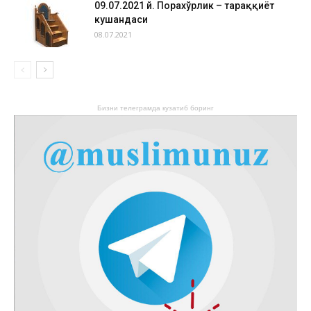
09.07.2021 й. Порахўрлик – тараққиёт
кушандаси
08.07.2021
Бизни телеграмда кузатиб боринг