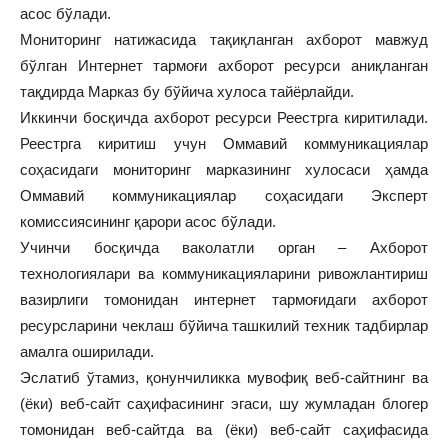
асос бўлади.
Мониторинг натижасида тақиқланган ахборот мавжуд
бўлган Интернет тармоғи ахборот ресурси аниқланган
тақдирда Марказ бу бўйича хулоса тайёрлайди.
Иккинчи босқичда ахборот ресурси Реестрга киритилади.
Реестрга киритиш учун Оммавий коммуникациялар
соҳасидаги мониторинг марказининг хулосаси ҳамда
Оммавий коммуникациялар соҳасидаги Эксперт
комиссиясининг қарори асос бўлади.
Учинчи босқичда ваколатли орган – Ахборот
технологиялари ва коммуникацияларини ривожлантириш
вазирлиги томонидан интернет тармоғидаги ахборот
ресурсларини чеклаш бўйича ташкилий техник тадбирлар
амалга оширилади.
Эслатиб ўтамиз, қонунчиликка мувофиқ веб-сайтнинг ва
(ёки) веб-сайт саҳифасининг эгаси, шу жумладан блогер
томонидан веб-сайтда ва (ёки) веб-сайт саҳифасида