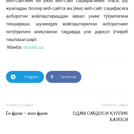
Веб-сайтнинг ва (ёки) веб-сайт саҳифасининг эгаси, шу
жумладан блогер веб-сайтга ва (ёки) веб-сайт саҳифасига
ахборотни жойлаштиришдан аввал унинг тўғрилигини
текшириши, шунингдек жойлаштирилган ахборотнинг
нотўғрилиги аниқланган тақдирда уни дарҳол ўчириб
ташлаши шарт.
Манба:
muslim.uz
Telegram
Facebook
Олдинги саҳифа
Кейинги саҳифа
Ён қўшни – жон қўшни
ОДАМ САВДОСИ ҚУЛЛИК
БАЛОСИ