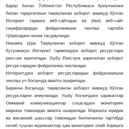
Қарор билан Ўзбекистон Республикаси Қонунчилиги
билан тарқатилиши тақиқланган ахборот мавжуд бўлган
Интернет тармоғи веб-сайтидан ва (ёки) веб-сайт
саҳифаларидан фойдаланишни чеклаш тартиби
тўғрисидаги низом тасдиқланди.
Низомга кўра Тақиқланган ахборот мавжуд бўлган
бутунжаҳон Интернет тармоғидаги ахборот ресурслари
реестри юритилади. Ушбу Реестрга киритилган ахборот
ресурсларидан фойдаланиш чекланади.
Интернетдаги ахборот ресурсларидан фойдаланишни
чеклаш уч босқичда амалга оширилади.
Биринчи босқичда, тақиқланган ахборот мавжуд бўлган
ресурсларни аниқланади. Ушбу босқичдаги ҳаракатлар
Оммавий коммуникациялар соҳасидаги мониторинг
маркази томонидан амалга оширилади. Марказга юридик
ва жисмоний шахслар томонидан белгиланган тартибда
келиб тушган мурожаатлар ҳам мониторинг олиб боришга