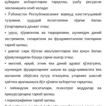
қуйидаги ахборотларни тарқатиш, ушбу ресурсни
чекланишига олиб келади:
• Ўзбекистон Республикасининг мавжуд конституциявий
тузумини, ҳудудий яхлитлигини зўрлик билан
ўзгартиришга даъват этиш;
• уруш, зўравонлик ва терроризмни, шунингдек диний
экстремизм, сепаратизм ва фундаментализм ғояларини
тарғиб қилиш;
• давлат сири бўлган маълумотларни ёки қонун билан
қўриқланадиган бошқа сирни ошкор этиш;
• миллий, ирқий, этник ёки диний адоват қўзғатувчи,
шунингдек фуқароларнинг шаъни ва қадр-қимматига ёки
ишчанлик обрўсига путур етказувчи, уларнинг шахсий
ҳаётига аралашишга йўл қўювчи ахборотни тарқатиш;
• гиёвандлик воситалари, психотроп моддалар ва
прекурсорларни тарғиб қилиш;
• порнографияни тарғиб қилиш.