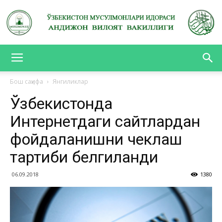
АНДИЖОН
Бош саҳифа
Янгиликлар
Ўзбекистонда
ВИЛОЯТ
Интернетдаги сайтлардан
фойдаланишни чеклаш
ВАКИЛЛИГИ
тартиби белгиланди
06.09.2018
1380