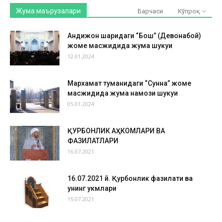
Жума маърузалари
Барчаси
Кўпроқ
Андижон шаҳридаги “Бош” (Девонабой)
жоме масжидида жума шукуҳи
12.01.2024
Мархамат туманидаги “Сунна” жоме
масжидида жума намози шукуҳи
05.01.2024
ҚУРБОНЛИК АҲКОМЛАРИ ВА
ФАЗИЛАТЛАРИ
16.07.2021
16.07.2021 й. Қурбонлик фазилати ва
унинг ҳукмлари
15.07.2021