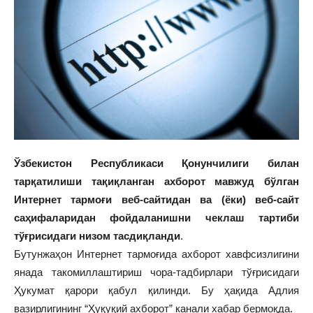
Ўзбекистон Республикаси Қонунчилиги билан
тарқатилиши тақиқланган ахборот мавжуд бўлган
Интернет тармоғи веб-сайтидан ва (ёки) веб-сайт
саҳифаларидан фойдаланишни чеклаш тартиби
тўғрисидаги низом тасдиқланди
.
Бутунжаҳон Интернет тармоғида ахборот хавфсизлигини
янада такомиллаштириш чора-тадбирлари тўғрисидаги
Ҳукумат қарори қабул қилинди. Бу ҳақида Адлия
вазирлигининг “Ҳуқуқий ахборот” канали хабар бермоқда.