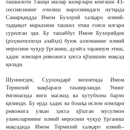
ташкилоти Ташқи ишлар вазирлари кенгаши 43-
сессиясининг очилиш маросимидаги нутқида
Самарқандда Имом Бухорий халқаро илмий-
тадқиқот марказини ташкил этиш ғояси илгари
сурилган эди. Бу ташаббус Имом Бухорийдек
(роҳматиллоҳи алайҳи) буюк алломанинг илмий
меросини чуқур ўрганиш, ­дунёга тараннум этиш,
ҳадис илмлари ривожига ҳисса қўшишни мақсад
қилади.
Шунингдек, Сурхондарё вилоятида Имом
Термизий мақбараси таъмирланди. Унинг
ёнгинасида янги масжид ва кутубхона барпо
қилинди. Бу ерда ҳадис ва бошқа ислом илмлари
ривожига улкан ҳисса қўшган мусулмон
уламоларининг илмий меросини чуқур ўрганиш
мақсадида Имом Термизий халқаро илмий-­