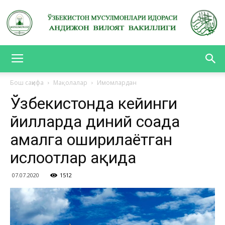
АНДИЖОН
Бош саҳифа
Мақолалар
Имомлардан
Ўзбекистонда кейинги
ВИЛОЯТ
йилларда диний соҳада
амалга оширилаётган
ВАКИЛЛИГИ
ислоҳотлар ҳақида
07.07.2020
1512