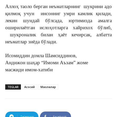
Аллоҳ таоло берган неъматларнинг шукрини адо
қилмоқ учун инсонниг умри камлик қилади,
лекин шундай бўлсада, юртимизда амалга
оширилаётган ислоҳотларга хайрихох бўлиб,
шукроналик билан ҳаёт кечирсак, албатта
неъматлар зиёда бўлади.
Исомиддин домла Шамсиддинов,
Андижон шаҳар “Имоми Аъзам” жоме
масжиди имом-хатиби
TEGLAR
Асосий
Мақолалар
Telegram
Facebook