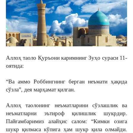
Аллоҳ таоло Қуръони каримнинг Зуҳо сураси 11-
оятида:
“Ва аммо Роббингнинг берган неъмати ҳақида
сўзла”, дея марҳамат қилган.
Аллоҳ таолонинг неъматларини сўзлашлик ва
неъматларни эътироф қилишлик шукрдир.
Пайғамбаримиз алайҳис салом: “Кимки озига
шукр қилмаса кўпига ҳам шукр қила олмайди.