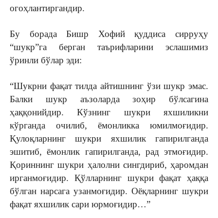
огоҳлантиргандир.
Бу борада Бишр Хофий қуддиса сирруҳу
“шукр”га берган таърифларини эслашимиз
ўринли бўлар эди:
“Шукрни фақат тилда айтишнинг ўзи шукр эмас.
Балки шукр аъзоларда зоҳир бўлсагина
ҳаққонийдир. Кўзнинг шукри яхшиликни
кўрганда очилиб, ёмонликка юмилмоғидир.
Қулоқларнинг шукри яхшилик гапирилганда
эшитиб, ёмонлик гапирилганда, рад этмоғидир.
Қориннинг шукри ҳалолни сингдириб, ҳаромдан
ирганмоғидир. Қўлларнинг шукри фақат ҳаққа
бўлган нарсага узанмоғидир. Оёқларнинг шукри
фақат яхшилик сари юрмоғидир…”