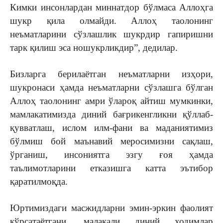
Кимки инсонлардан миннатдор бўлмаса Аллоҳга
шукр қила олмайди. Аллоҳ таолонинг
неъматларини сўзлашлик шукрдир гапиришни
тарк қилиш эса ношукрликдир”, дедилар.
Бизларга берилаётган неъматларни изҳори,
шукронаси ҳамда неъматларни сўзлашга бўлган
Аллоҳ таолонинг амри ўлароқ айтиш мумкинки,
мамлакатимизда диний бағрикенгликни қўллаб-
қувватлаш, ислом илм-фани ва маданиятимиз
бўлмиш бой маънавий меросимизни сақлаш,
ўрганиш, инсониятга эзгу ғоя ҳамда
таълимотларини етказишга катта эътибор
қаратилмоқда.
Юртимиздаги масжидларни эмин-эркин фаолият
кўрсатаётгани, малакали диний ходимлар