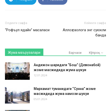
Олдинги саҳифа
Кейинги саҳифа
“Рофъул ядайн” масаласи
Аллоҳ таолога энг суюкли
банда
Жума маърузалари
Барчаси
Кўпроқ
Андижон шаҳридаги “Бош” (Девонабой)
жоме масжидида жума шукуҳи
12.01.2024
Мархамат туманидаги “Сунна” жоме
масжидида жума намози шукуҳи
05.01.2024