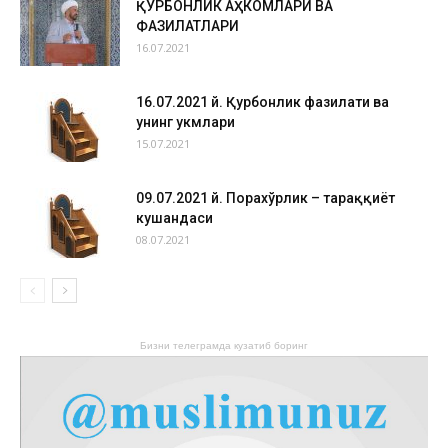
ҚУРБОНЛИК АҲКОМЛАРИ ВА
ФАЗИЛАТЛАРИ
16.07.2021
16.07.2021 й. Қурбонлик фазилати ва
унинг ҳукмлари
15.07.2021
09.07.2021 й. Порахўрлик – тараққиёт
кушандаси
08.07.2021
Бизни телеграмда кузатиб боринг