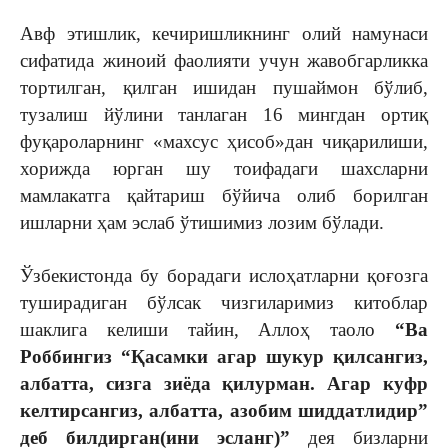
Авф этишлик, кечиришликнинг олий намунаси
сифатида жиноий фаолияти учун жавобгарликка
тортилган, қилган ишидан пушаймон бўлиб,
тузалиш йўлини танлаган 16 мингдан ортиқ
фуқароларнинг «махсус ҳисоб»дан чиқарилиши,
хорижда юрган шу тоифадаги шахсларни
мамлакатга қайтариш бўйича олиб борилган
ишларни ҳам эслаб ўтишимиз лозим бўлади.
Ўзбекистонда бу борадаги ислоҳатларни қоғозга
туширадиган бўлсак чизгиларимиз китоблар
шаклига келиши тайин, Аллоҳ таоло
“Ва
Роббингиз “Қасамки агар шукур қилсангиз,
албатта, сизга зиёда қилурман. Агар куфр
келтирсангиз, албатта, азобим шиддатлидир”
деб билдирган(ини эсланг)”
дея бизларни