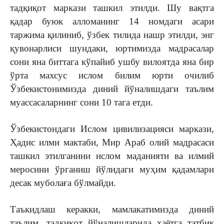
тадқиқот маркази ташкил этилди. Шу вақтга
қадар буюк алломанинг 14 номдаги асари
таржима қилиниб, ўзбек тилида нашр этилди, энг
қувонарлиси шундаки, юртимизда мадрасалар
сони яна биттага кўпайиб ушбу вилоятда яна бир
ўрта махсус ислом билим юрти очилиб
Ўзбекистонимизда диний йўналишдаги таълим
муассасаларнинг сони 10 тага етди.
Ўзбекистондаги Ислом цивилизацияси маркази,
Ҳадис илми мактаби, Мир Араб олий мадрасаси
ташкил этилганини ислом маданияти ва илмий
меросини ўрганиш йўлидаги муҳим қадамлари
десак муболаға бўлмайди.
Таъкидлаш керакки, мамлакатимизда диний
таълим, ­тадқиқот йўналишларида ҳаётга татбиқ