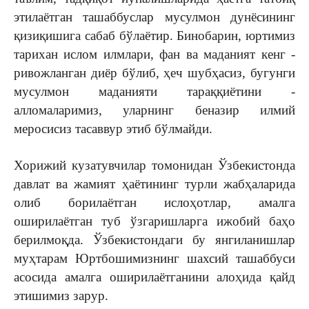
этилаётган ташаббуслар мусулмон дунёсининг
қизиқишига сабаб бўлаётир. Бинобарин, юртимиз
тарихан ислом илмлари, фан ва маданият кенг ­
ривожланган диёр бўлиб, ҳеч шубҳасиз, бугунги
мусулмон маданияти тараққиётини ­
алломаларимиз, уларнинг беназир ­илмий
меросисиз тасаввур этиб бўлмайди.
Хорижий кузатувчилар томонидан Ўзбекистонда
давлат ва жамият ҳаётининг турли жабҳаларида
олиб борилаётган ислоҳотлар, амалга
оширилаётган туб ўзгаришларга ижобий баҳо
берилмоқда. Ўзбекистондаги бу янгиланишлар
муҳтарам Юртбошимизнинг шахсий ташаббуси
асосида амалга оширилаётганини алоҳида қайд
этишимиз зарур.