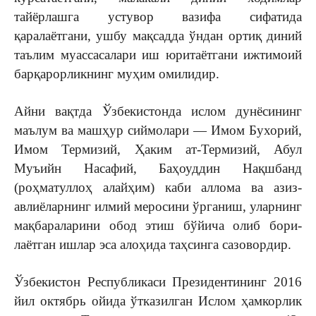
тайёрлашга устувор вазифа сифатида
қаралаётгани, ушбу мақсадда ўндан ортиқ диний
таълим муассасалари иш юритаётгани ижтимоий
барқарорликнинг муҳим ­омилидир.
Айни вақтда Ўзбекистонда ислом дунёсининг
маълум ва машҳур сиймолари — Имом Бухорий,
Имом ­Термизий, Ҳаким ат-Термизий, Абул
Муъийн Насафий, ­Баҳоуддин Нақшбанд
(роҳматуллоҳ алайҳим) каби аллома ва азиз-
авлиёларнинг илмий меросини ўрганиш, уларнинг
мақбараларини обод этиш бўйича олиб бори­
лаётган ишлар эса алоҳида таҳсинга сазовордир.
Ўзбекистон Республикаси Президентининг 2016
йил октябрь ойида ўтказилган Ислом ҳамкорлик