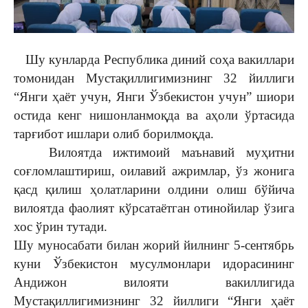
Шу кунларда Республика диний соҳа вакиллари
томонидан Мустақиллигимизнинг 32 йиллиги
“Янги ҳаёт учун, Янги Ўзбекистон учун” шиори
остида кенг нишонланмоқда ва аҳоли ўртасида
тарғибот ишлари олиб борилмоқда.
Вилоятда ижтимоий маънавий муҳитни
соғломлаштириш, оилавий ажримлар, ўз жонига
қасд қилиш ҳолатларини олдини олиш бўйича
вилоятда фаолият кўрсатаётган отинойилар ўзига
хос ўрин тутади.
Шу муносабати билан жорий йилнинг 5-сентябрь
куни Ўзбекистон мусулмонлари идорасининг
Андижон вилояти вакиллигида
Мустақиллигимизнинг 32 йиллиги “Янги ҳаёт