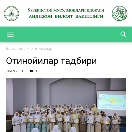
АНДИЖОН
Бош саҳифа
Янгиликлар
Отинойилар тадбири
ВИЛОЯТ
06.09.2023
930
ВАКИЛЛИГИ