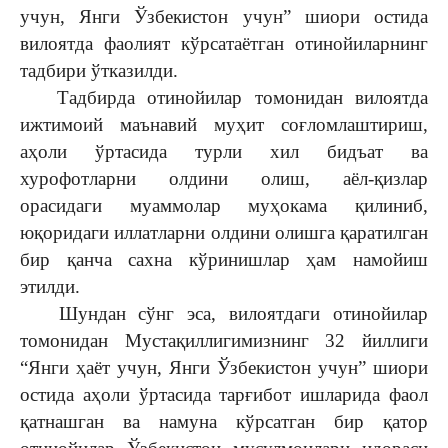
учун, Янги Ўзбекистон учун” шиори остида
вилоятда фаолият кўрсатаётган отинойиларнинг
тадбири ўтказилди.
Тадбирда отинойилар томонидан вилоятда
ижтимоий маънавий муҳит соғломлаштириш,
аҳоли ўртасида турли хил бидъат ва
хурофотларни олдини олиш, аёл-қизлар
орасидаги муаммолар муҳокама қилиниб,
юқоридаги иллатларни олдини олишга қаратилган
бир қанча сахна кўринишлар ҳам намойиш
этилди.
Шундан сўнг эса, вилоятдаги отинойилар
томонидан Мустақиллигимизнинг 32 йиллиги
“Янги ҳаёт учун, Янги Ўзбекистон учун” шиори
остида аҳоли ўртасида тарғибот ишларида фаол
қатнашган ва намуна кўрсатган бир қатор