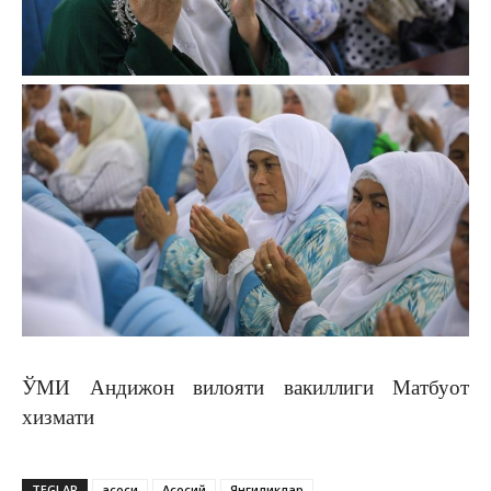
ЎМИ Андижон вилояти вакиллиги Матбуот
хизмати
TEGLAR
асоси
Асосий
Янгиликлар