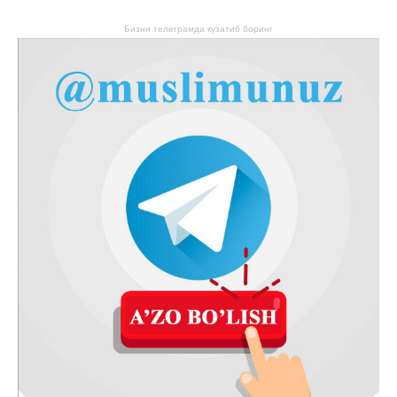
Бизни телеграмда кузатиб боринг