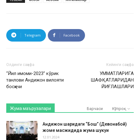
Telegram
Facebook
Олдинги саҳифа
Кейинги саҳифа
“Йил имоми-2023” кўрик
УММАТЛАРИГА
танлови Андижон вилояти
ШАФҚАТЛАРИДАН
босқичи
ЙИҒЛАШЛАРИ
Жума маърузалари
Барчаси
Кўпроқ
Андижон шаҳридаги “Бош” (Девонабой)
жоме масжидида жума шукуҳи
12.01.2024