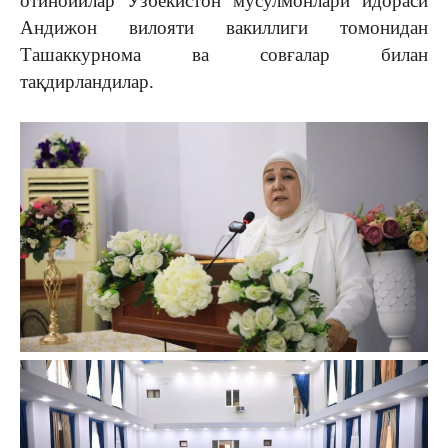
отинойилар Ўзбекистон мусулмонлари идораси
Андижон вилояти вакиллиги томонидан
Ташаккурнома ва совғалар билан
тақдирландилар.