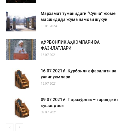
Мархамат туманидаги “Сунна” жоме
масжидида жума намози шукуҳи
05.01.2024
ҚУРБОНЛИК АҲКОМЛАРИ ВА
ФАЗИЛАТЛАРИ
16.07.2021
16.07.2021 й. Қурбонлик фазилати ва
унинг ҳукмлари
15.07.2021
09.07.2021 й. Порахўрлик – тараққиёт
кушандаси
08.07.2021