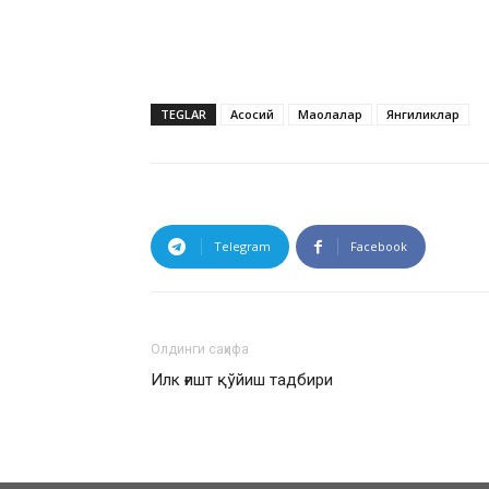
TEGLAR
Асосий
Мақолалар
Янгиликлар
Telegram
Facebook
Олдинги саҳифа
Илк ғишт қўйиш тадбири