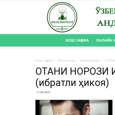
БОШ САҲИФА
ОНЛАЙН 
Бош саҳифа
Мақолалар
Имомлардан
ОТАНИ
ОТАНИ НОРОЗИ Қ
(ибратли ҳикоя)
11.08.2023