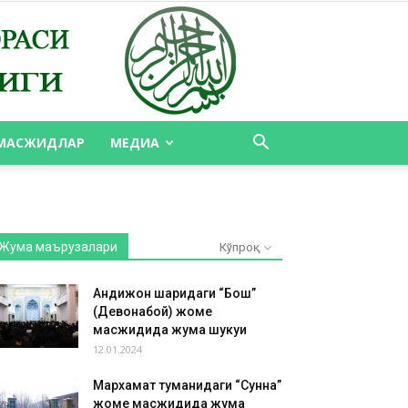
МАСЖИДЛАР
МЕДИА
Жума маърузалари
Кўпроқ
Андижон шаҳридаги “Бош”
(Девонабой) жоме
масжидида жума шукуҳи
12.01.2024
Мархамат туманидаги “Сунна”
жоме масжидида жума