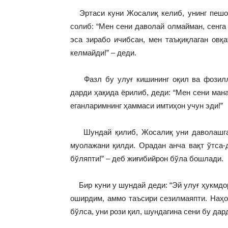
Эртаси куни Жосалиқ келиб, унинг пешоб
солиб: “Мен сени даволай олмайман, сенга
эса зирабо ичибсан, мен таъқиқлаган овқ
келмайди!” – деди.
Фазл бу улуғ кишининг оқил ва фозиллиг
дарди ҳақида ёрилиб, деди: “Мен сени ман
еганларимнинг ҳаммаси имтиҳон учун эди!”
Шундай қилиб, Жосалиқ уни даволашга 
муолажани қилди. Орадан анча вақт ўтса-д
бўляпти!” – деб жиғибийрон бўла бошлади.
Бир куни у шундай деди: “Эй улуғ ҳукмдор
оширдим, аммо таъсири сезилмаяпти. Наҳот
бўлса, уни рози қил, шундагина сени бу дар