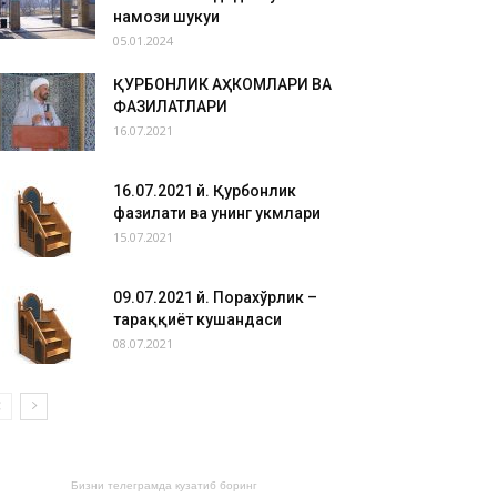
намози шукуҳи
05.01.2024
ҚУРБОНЛИК АҲКОМЛАРИ ВА
ФАЗИЛАТЛАРИ
16.07.2021
16.07.2021 й. Қурбонлик
фазилати ва унинг ҳукмлари
15.07.2021
09.07.2021 й. Порахўрлик –
тараққиёт кушандаси
08.07.2021
Бизни телеграмда кузатиб боринг