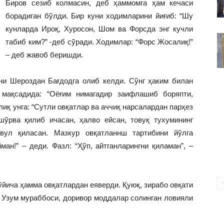
Биров сезиб колмасин, деб ҳаммомга ҳам кечаси
ВАКИЛЛИГИ
борадиган бўлди. Бир куни ходимларини йиғиб: “Шу
кунларда Ироқ, Хуросон, Шом ва Форсда энг кучли
табиб ким?” -деб сўради. Ходимлар: “Форс Жосалиқ!”
– деб жавоб беришди.
 Шероздан Бағдодга олиб келди. Сўнг ҳаким билан
 мақсадида: “Оёғим нимагадир заифлашиб боряпти,
лиқ унга: “Сутли овқатлар ва аччиқ нарсалардан парҳез
шўрва қилиб ичасан, ҳалво ейсан, товуқ тухумининг
овул қиласан. Мазкур овқатланнш тартибини йўлга
ан!” – деди. Фазл: “Ҳўп, айтганларингни қиламан”, –
йича ҳамма овқатлардан еяверди. Қуюқ, зирабо овқати
. Узум мураббоси, доривор моддалар солинган ловияли