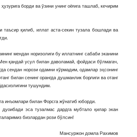
ҳузурига борди ва ўзини унинг оёғига ташлаб, кечирим
таъсир қилиб, иллат аста-секин тузала бошлади ва
тди.
нинг мендан норизолиги бу иллатнинг сабаби эканини
“Мен қандай усул билан даволамай, фойдаси бўлмагач,
гда сендан норози одамни кўрмадим, одамлар эҳсонинг
танг билан сенинг орангда душманлик борлиги ва отанг
йдасизлигини тушундим.
а инъомлари билан Форсга жўнатиб юборди.
, дуоибади эса тузалмас дардга мубтало қилар экан
таларимиз бизлардан рози бўлсин!
Мансуржон домла Рахимов