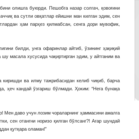
ини олишга буюрди. Пешобга назар солгач, қовоғини
 аччиқ ва сутли овқатлар ейишни ман килган эдим, сен
атлардан ҳам парҳез қилмабсан, сенга дори мувофик,
ини билди, унга офаринлар айтиб, ўзининг ҳақиқий
а шу масала хусусида чақиртирган эдим, у айтганим ва
киришди ва илму тажрибасидан келиб чиқиб, барча
а, ҳеч кандай ўзгариш бўлмади. Ҳоким: “Нега бунақа
! Мен даво учун лозим чораларнинг ҳаммасини амалга
ки, сен отангни норизо қилган бўлсанг?! Агар шундай
ддан қутқара оламан!”