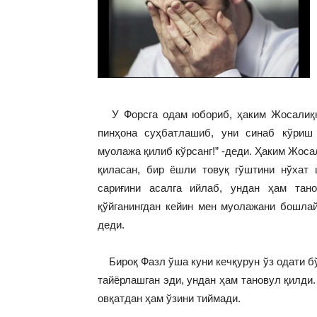
У Форсга одам юбориб, ҳаким Жосалиқни
пинҳона суҳбатлашиб, уни синаб кўриш
муолажа қилиб кўрсанг!” -деди. Ҳаким Жоса
қиласан, бир ёшли товуқ гўштини нўхат 
сариғини асалга ийлаб, ундан ҳам тан
қўйганингдан кейин мен муолажани бошлайм
деди.
Бироқ Фазл ўша куни кечқурун ўз одати бў
тайёрлашган эди, ундан ҳам тановул қилди
овқатдан ҳам ўзини тиймади.