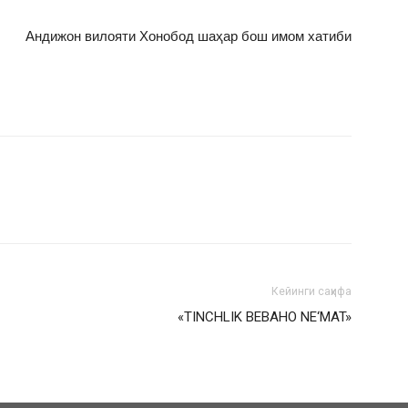
Андижон вилояти Хонобод шаҳар бош имом хатиби
Кейинги саҳифа
«TINCHLIK BEBAHO NE‘MAT»