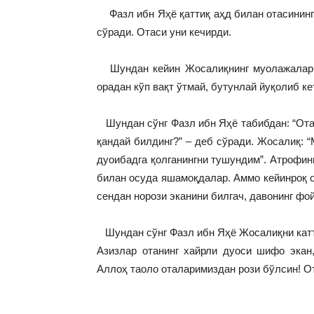
Фазл ибн Яҳё қаттиқ аҳд билан отасининг 
сўради. Отаси уни кечирди.
Шундан кейин Жосалиқнинг муолажалари 
орадан кўп вақт ўтмай, бутунлай йуқолиб ке
Шундан сўнг Фазл ибн Яҳё табибдан: “Отам
қандай билдинг?” – деб сўради. Жосалиқ: 
дуоибадга қолганингни тушундим”. Атрофин
билан осуда яшамоқдалар. Аммо кейинроқ о
сендан норози эканини билгач, давонинг фо
Шундан сўнг Фазл ибн Яҳё Жосалиқни катт
Азизлар отанинг хайрли дуоси шифо экан
Аллоҳ таоло оталаримиздан рози бўлсин! О