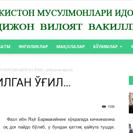
ХАТМ
ЯНГИЛИКЛАР
МАҚОЛАЛАР
БЎЛИМЛАР
АНДИЖОН
 НОРОЗИ ҚИЛГАН ЎҒИЛ…(ибратли ҳикоя)
ИЛГАН ЎҒИЛ…
ВИЛОЯТ
1559
Фазл ибн Яҳё Бармакийнинг кўкрагида кичкинагина
оқ доғ пайдо бўлиб, у бундан қаттиқ қайғуга тушди.