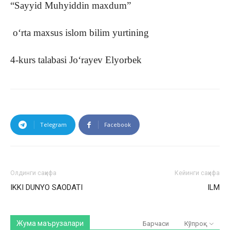
“Sayyid Muhyiddin maxdum”
o‘rta maxsus islom bilim yurtining
4-kurs talabasi Jo‘rayev Elyorbek
Telegram
Facebook
Олдинги саҳифа
Кейинги саҳифа
IKKI DUNYO SAODATI
ILM
Жума маърузалари
Барчаси
Кўпроқ