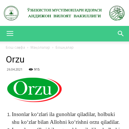
АНДИЖОН
Бош саҳифа
Мақолалар
Бошқалар
Orzu
ВИЛОЯТ
26.04.2021
915
ВАКИЛЛИГИ
Insonlar ko‘zlari ila gunohlar qiladilar, holbuki
shu ko‘zlar bilan Allohni ko‘rishni orzu qiladilar.