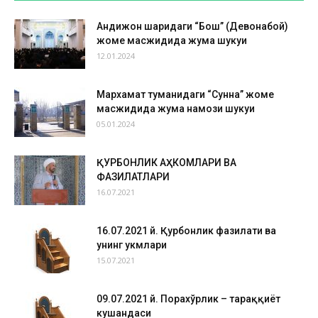
Андижон шаҳридаги “Бош” (Девонабой)
жоме масжидида жума шукуҳи
12.01.2024
Мархамат туманидаги “Сунна” жоме
масжидида жума намози шукуҳи
05.01.2024
ҚУРБОНЛИК АҲКОМЛАРИ ВА
ФАЗИЛАТЛАРИ
16.07.2021
16.07.2021 й. Қурбонлик фазилати ва
унинг ҳукмлари
15.07.2021
09.07.2021 й. Порахўрлик – тараққиёт
кушандаси