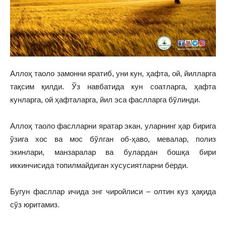
Аллоҳ таоло замонни яратиб, уни кун, ҳафта, ой, йилларга
тақсим қилди. Ўз навбатида кун соатларга, ҳафта
кунларга, ой ҳафталарга, йил эса фаслларга бўлинди.
Аллоҳ таоло фаслларни яратар экан, уларнинг ҳар бирига
ўзига хос ва мос бўлган об-ҳаво, мевалар, полиз
экинлари, манзаралар ва булардан бошқа бири
иккинчисида топилмайдиган хусусиятларни берди.
Бугун фасллар ичида энг чиройлиси – олтин куз ҳақида
сўз юритамиз.