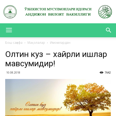
АНДИЖОН
Бош саҳифа
Мақолалар
Имомлардан
Олтин куз – хайрли ишлар
ВИЛОЯТ
мавсумидир!
10.08.2018
7642
ВАКИЛЛИГИ