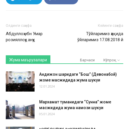
Олдинги саҳифа
Кейинги саҳифа
Абдуллоҳ ибн Умар
Тўйларимиз ҳақида
розияллоҳу анҳу
ўйларимиз 17.08.2018 й
Жума маърузалари
Барчаси
Кўпроқ
Андижон шаҳридаги “Бош” (Девонабой)
жоме масжидида жума шукуҳи
12.01.2024
Мархамат туманидаги “Сунна” жоме
масжидида жума намози шукуҳи
05.01.2024