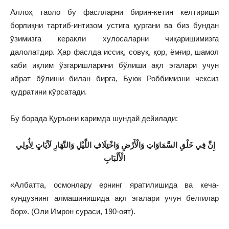
Аллоҳ таоло бу фаслларни бирин-кетин келтириши
борлиқни тартиб-интизом устига қургани ва биз бундан
ўзимизга керакли хулосаларни чиқаришимизга
далолатдир. Ҳар фаслда иссиқ, совуқ, қор, ёмғир, шамол
каби иқлим ўзгаришларини бўлиши ақл эгалари учун
ибрат бўлиши билан бирга, Буюк Роббимизни чексиз
қудратини кўрсатади.
Бу борада Қуръони каримда шундай дейилади:
إِنَّ فِي خَلْقِ السَّمَاوَاتِ وَالْأَرْضِ وَاخْتِلَافِ اللَّيْلِ وَالنَّهَارِ لَآَيَاتٍ لِأُولِي
الْأَلْبَابِ
«Албатта, осмонлару ернинг яратилишида ва кеча-
кундузнинг алмашинишида ақл эгалари учун белгилар
бор». (Оли Имрон сураси, 190-оят).