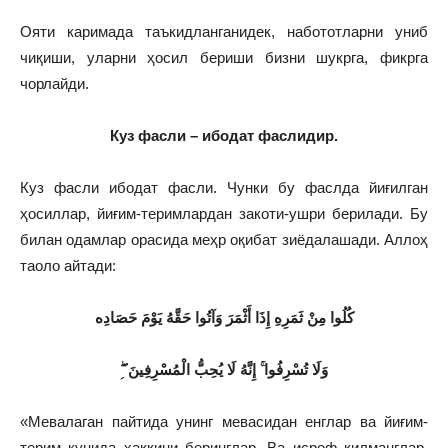
Ояти каримада таъкидланганидек, набототларни униб
чиқиши, уларни ҳосил бериши бизни шукрга, фикрга
чорлайди.
Куз фасли – ибодат фаслидир.
Куз фасли ибодат фасли. Чунки бу фаслда йиғилган
ҳосиллар, йиғим-теримлардан закоти-ушри берилади. Бу
билан одамлар орасида меҳр оқибат зиёдалашади. Аллоҳ
таоло айтади:
كُلُوا مِنْ ثَمَرِهِ إِذَا أَثْمَرَ وَآتُوا حَقَّهُ يَوْمَ حَصَادِه
ِ ۖ وَلَا تُسْرِفُوا ۚ إِنَّهُ لَا يُحِبُّ الْمُسْرِفِينَ
«Мевалаган пайтида унинг мевасидан енглар ва йиғим-
терим кунида ҳаққини беринглар. Ва исроф қилманглар.