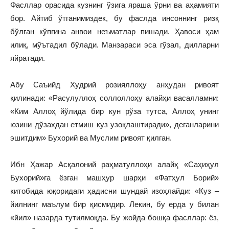
Фасллар орасида кузнинг ўзига яраша ўрни ва аҳамияти
бор. Айтиб ўтганимиздек, бу фаслда инсоннинг ризқ
бўлган кўпгина анвои неъматлар пишади. Ҳавоси ҳам
илиқ, мўътадил бўлади. Манзараси эса гўзал, дилларни
яйратади.
Абу Саъийд Худрий розияллоҳу анҳудан ривоят
қилинади: «Расулуллоҳ соллоллоҳу алайҳи васалламни:
«Ким Аллоҳ йўлида бир кун рўза тутса, Аллоҳ унинг
юзини дўзахдан етмиш куз узоқлаштиради», деганларини
эшитдим» Бухорий ва Муслим ривоят қилган.
Ибн Ҳажар Асқалоний раҳматуллоҳи алайҳ «Саҳиҳул
Бухорий»га ёзган машҳур шарҳи «Фатҳул Борий»
китобида юқоридаги ҳадисни шундай изоҳлайди: «Куз –
йилнинг маълум бир қисмидир. Лекин, бу ерда у билан
«йил» назарда тутилмоқда. Бу жойда бошқа фасллар: ёз,