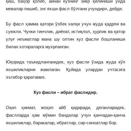
қиш, баҳор қолиб, айнан кузнинг зикр қилиниши унда
мевалар пишиб, энг яхши фасл бўлгани учундир», дейди.
Бу фасл ҳамма қатори ўзбек халқи учун жуда қадрли ва
суюкли. Чунки тинчлик, диёнат, истиқлол, ҳурлик ва қатор
улуғ неъматлар мана шу олтин куз фасли бошланиши
билан хотираларга мухрланган.
Юқорида таъкидланганидек, куз фасли ўзида жуда кўп
яхшиликларни жамлаган. Қуйида улардан учтасига
эътибор қаратамиз.
Куз фасли – ибрат фаслидир.
Оқил ҳикмат, жоҳил айб қидиради, деганларидек,
фаслларда ҳам мўмин бандалар учун қанчадан-қанча
яхшиликлар, баракалар, ибратлар, сир-синоатлар бор.