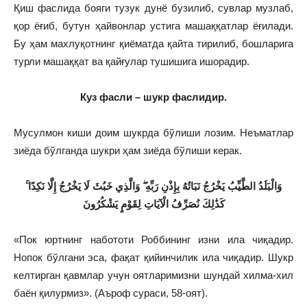
Қиш фаслида бояги тузук дунё бузилиб, сувлар музлаб,
қор ёғиб, бутун ҳайвонлар устига машаққатлар ёғилади.
Бу ҳам махлуқотнинг қиёматда қайта тирилиб, бошларига
турли машаққат ва қайғулар тушишига ишорадир.
Куз фасли – шукр фаслидир.
Мусулмон киши доим шукрда бўлиши лозим. Неъматлар
зиёда бўлганда шукри ҳам зиёда бўлиши керак.
وَالْبَلَدُ الطَّيِّبُ يَخْرُجُ نَبَاتُهُ بِإِذْنِ رَبِّهِ ۖ وَالَّذِي خَبُثَ لَا يَخْرُجُ إِلَّا نَكِدًا ۚ
كَذَٰلِكَ نُصَرِّفُ الْآيَاتِ لِقَوْمٍ يَشْكُرُونَ
«Пок юртнинг набототи Роббининг изни ила чиқадир.
Нопок бўлгани эса, фақат қийинчилик ила чиқадир. Шукр
келтирган қавмлар учун оятларимизни шундай хилма-хил
баён қилурмиз». (Аъроф сураси, 58-оят).