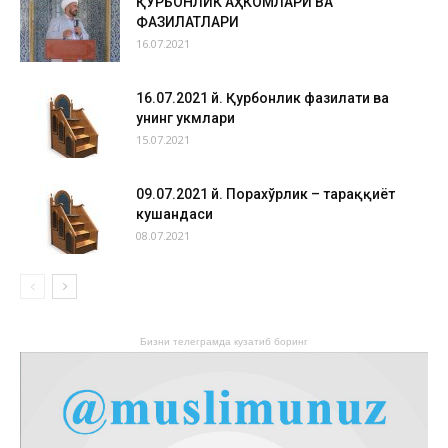
ҚУРБОНЛИК АҲКОМЛАРИ ВА
ФАЗИЛАТЛАРИ
16.07.2021
16.07.2021 й. Қурбонлик фазилати ва
унинг ҳукмлари
15.07.2021
09.07.2021 й. Порахўрлик – тараққиёт
кушандаси
08.07.2021
Бизни телеграмда кузатиб боринг