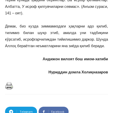
Албатта, У исроф қилгувчиларни севмас». (Анъом сураси,
141 – оят).
Демак, биз кузда зиммамиздаги ҳақларни адо қилиб,
тилимиз билан шукр этиб, амалда уни тадбиқини
кўрсатиб, исрофгарчиликдан тийилишимиз даркор. Шунда
Аллоҳ бераётган неъматларини яна зиёда қилиб беради.
Андижон вилоят бош имом-хатиби
Нуриддин домла Холиқназаров
Telegram
Facebook