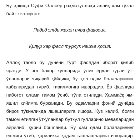
Бу ҳақида Сўфи Оллоёр раҳматуллоҳи алайҳ ҳам гўзал
байт келтирган:
Падид этди жаҳон ичра фавосил,
Қилур ҳар фасл турлук нашъа ҳосил.
Аллоҳ таоло бу дунёни тўрт фаслдан иборат қилиб
яратди. У зот баҳор кунларида ўлик ердан турли ўт-
ўланларни чиқариб қўйдики, бу ҳол одам болаларининг
қабрларидан туриб, тирилмоғига ишорадир. Ёз фаслида
наботот олами тамом ўсиб, тўла етилади. Ҳаммаёқ ям-
яшил кийимга бурканади. Бу одамларни фоний дунёда
бироз тўкинликда яшашларига ишора. Куз келиб, бояги
тамом етилган ўт-ўланлар буткул гуллари-ю меваларидан
айрилиб, қурий бошлайди. Бу ҳам одам болаларининг
ёшлиги ўтиб, қариликка қадам ташлашларига ишорадир.