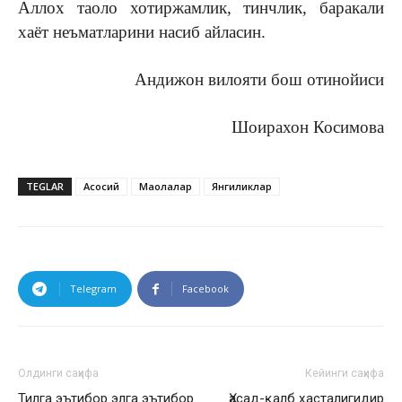
Аллох таоло хотиржамлик, тинчлик, баракали
хаёт неъматларини насиб айласин.
Андижон вилояти бош отинойиси
Шоирахон Косимова
TEGLAR
Асосий
Мақолалар
Янгиликлар
Telegram
Facebook
Олдинги саҳифа
Кейинги саҳифа
Тилга эътибор элга эътибор
Ҳасад-қалб ҳасталигидир