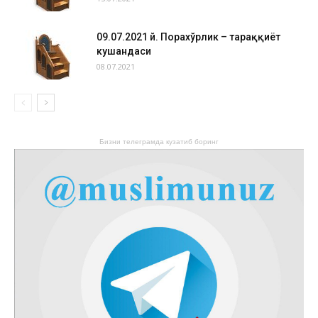
09.07.2021 й. Порахўрлик – тараққиёт
кушандаси
08.07.2021
Бизни телеграмда кузатиб боринг