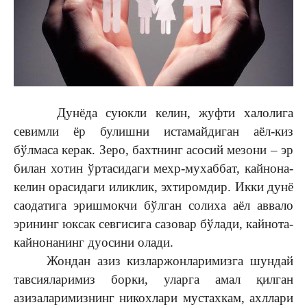
Дунёда суюкли келин, жуфти халолига
севимли ёр булишни истамайдиган аёл-киз
бўлмаса керак. Зеро, бахтнинг асосий мезони – эр
билан хотин ўртасидаги мехр-мухаббат, кайнона-
келин орасидаги иликлик, эхтиромдир. Икки дунё
саодатига эришмокчи бўлган солиха аёл аввало
эрининг юксак севгисига сазовар бўлади, кайнота-
кайнонанинг дуосини олади.
Жондан азиз кизларжонларимизга шундай
тавсияларимиз борки, уларга амал қилган
азизаларимизнинг никохлари мустахкам, ахллари