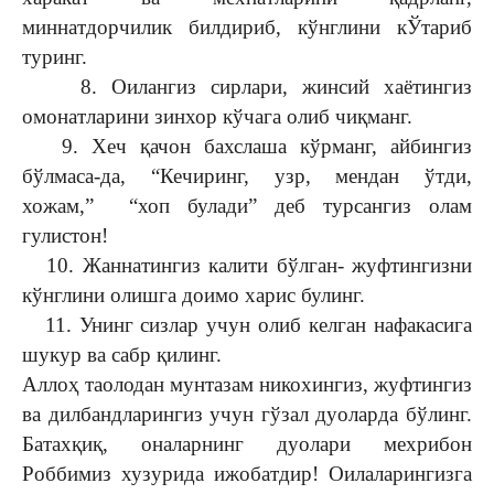
миннатдорчилик билдириб, кўнглини кЎтариб
туринг.
8. Оилангиз сирлари, жинсий хаётингиз
омонатларини зинхор кўчага олиб чиқманг.
9. Хеч қачон бахслаша кўрманг, айбингиз
бўлмаса-да, “Кечиринг, узр, мендан ўтди,
хожам,” “хоп булади” деб турсангиз олам
гулистон!
10. Жаннатингиз калити бўлган- жуфтингизни
кўнглини олишга доимо харис булинг.
11. Унинг сизлар учун олиб келган нафакасига
шукур ва сабр қилинг.
Аллоҳ таолодан мунтазам никохингиз, жуфтингиз
ва дилбандларингиз учун гўзал дуоларда бўлинг.
Батахқиқ, оналарнинг дуолари мехрибон
Роббимиз хузурида ижобатдир! Оилаларингизга