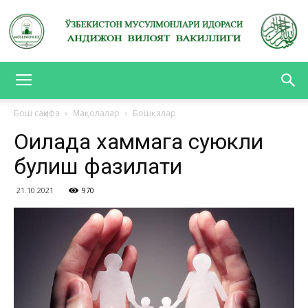
АНДИЖОН
Бош саҳифа
Мақолалар
Бошқалар
Оилада хаммага суюкли
ВИЛОЯТ
булиш фазилати
21.10.2021
970
ВАКИЛЛИГИ