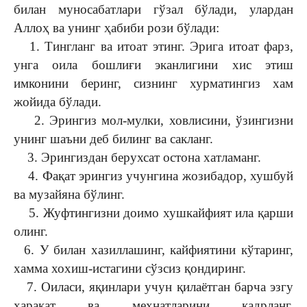
билан муносабатлари гўзал бўлади, улардан
Аллоҳ ва унинг ҳабиби рози бўлади:
1. Тингланг ва итоат этинг. Эрига итоат фарз,
унга оила бошлиғи эканлигини хис этиш
имконини беринг, сизнинг хурматингиз хам
жойида бўлади.
2. Эрингиз мол-мулки, ховлисини, ўзингизни
унинг шаъни деб билинг ва сакланг.
3. Эрингиздан берухсат остона хатламанг.
4. Фақат эрингиз учунгина жозибадор, хушбуй
ва музайяна бўлинг.
5. Жуфтингизни доимо хушкайфият ила қарши
олинг.
6. У билан хазиллашинг, кайфиятини кўтаринг,
хамма хохиш-истагини сўзсиз қондиринг.
7. Оиласи, яқинлари учун қилаётган барча эзгу
харакат ва мехнатларини қадрланг,