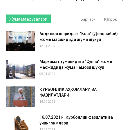
Жума маърузалари
Барчаси
Кўпроқ
Андижон шаҳридаги “Бош” (Девонабой)
жоме масжидида жума шукуҳи
12.01.2024
Мархамат туманидаги “Сунна” жоме
масжидида жума намози шукуҳи
05.01.2024
ҚУРБОНЛИК АҲКОМЛАРИ ВА
ФАЗИЛАТЛАРИ
16.07.2021
16.07.2021 й. Қурбонлик фазилати ва
унинг ҳукмлари
15.07.2021