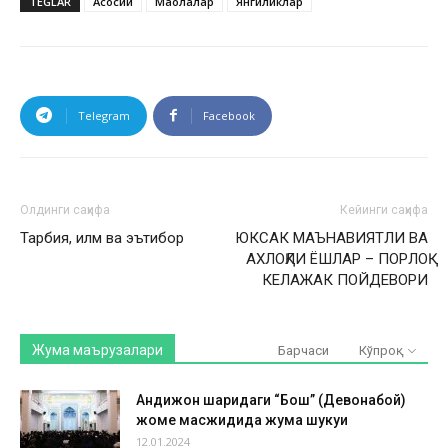
TEGLAR
Асосий
Мақолалар
Янгиликлар
Telegram
Facebook
Олдинги саҳифа
Кейинги саҳифа
Тарбия, илм ва эътибор
ЮКСАК МАЪНАВИЯТЛИ ВА
АХЛОҚЛИ ЁШЛАР – ПОРЛОҚ
КЕЛАЖАК ПОЙДЕВОРИ
Жума маърузалари
Барчаси
Кўпроқ
Андижон шаҳридаги “Бош” (Девонабой)
жоме масжидида жума шукуҳи
12.01.2024