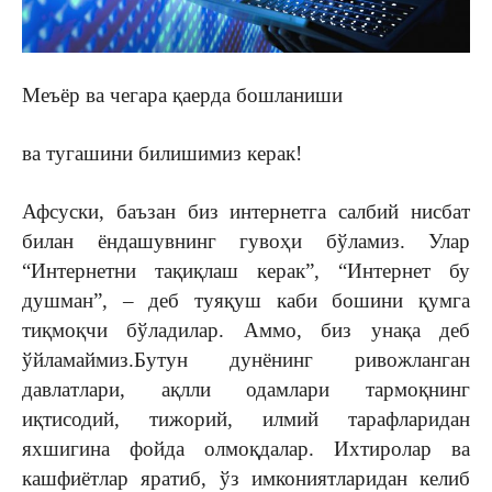
Меъёр ва чегара қаерда бошланиши
ва тугашини билишимиз керак!
Афсуски, баъзан биз интернетга салбий нисбат
билан ёндашувнинг гувоҳи бўламиз. Улар
“Интернетни тақиқлаш керак”, “Интернет бу
душман”, – деб туяқуш каби бошини қумга
тиқмоқчи бўладилар. Аммо, биз унақа деб
ўйламаймиз.Бутун дунёнинг ривожланган
давлатлари, ақлли одамлари тармоқнинг
иқтисодий, тижорий, илмий тарафларидан
яхшигина фойда олмоқдалар. Ихтиролар ва
кашфиётлар яратиб, ўз имкониятларидан келиб