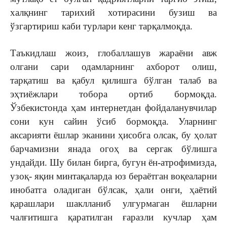
халқнинг тарихий хотирасини бузиш ва
ўзгартириш каби турлари кенг тарқалмоқда.
Таъкидлаш жоиз, глобаллашув жараёни авж
олгани сари одамларнинг ахборот олиш,
тарқатиш ва қабул қилишга бўлган талаб ва
эҳтиёжлари тобора ортиб бормоқда.
Ўзбекистонда ҳам интернетдан фойдаланувчилар
сони кун сайин ўсиб бормоқда. Уларнинг
аксарияти ёшлар эканини ҳисобга олсак, бу ҳолат
барчамизни янада огоҳ ва сергак бўлишга
ундайди. Шу билан бирга, бугун ён-атрофимизда,
узоқ- яқин минтақаларда юз бераётган воқеаларни
инобатга оладиган бўлсак, ҳали онги, ҳаётий
қарашлари шаклланиб улгурмаган ёшларни
чалғитишга қаратилган ғаразли кучлар ҳам