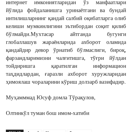
интернет имкониятларидан ўз манфаатлари
йўлида фойдаланишга уринаётгани ва бундай
интилишларнинг қандай салбий оқибатларга олиб
келиши мумкинлигини эътибордан соқит қилиб
бўлмайди.Мухтасар айтганда бугунги
глобаллашув жараёнларида ахборот оламида
қандайдир девор ўрнатиб бўлмаслиги, бироқ,
фарзандларимизни чалғитишга, тўғри йўлдан
тойдиришга қаратилган информацион
таҳдидлардан, ғаразли ахборот хуружларидан
ҳимоялаш чораларини кўриш долзарб вазифадир.
Муҳамммад Юсуф домла Тўрақулов,
Олтинкўл туман бош имом-хатиби