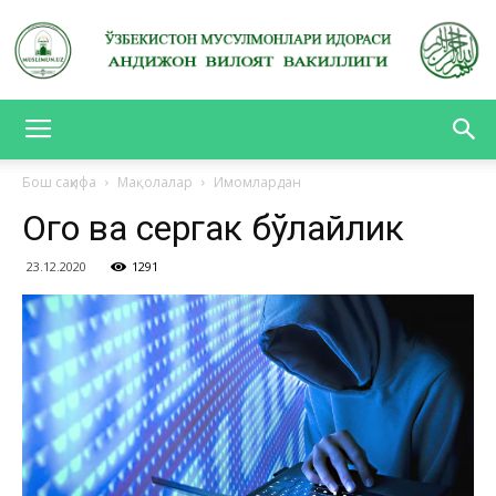
АНДИЖОН
Бош саҳифа
Мақолалар
Имомлардан
Огоҳ ва сергак бўлайлик
ВИЛОЯТ
23.12.2020
1291
ВАКИЛЛИГИ