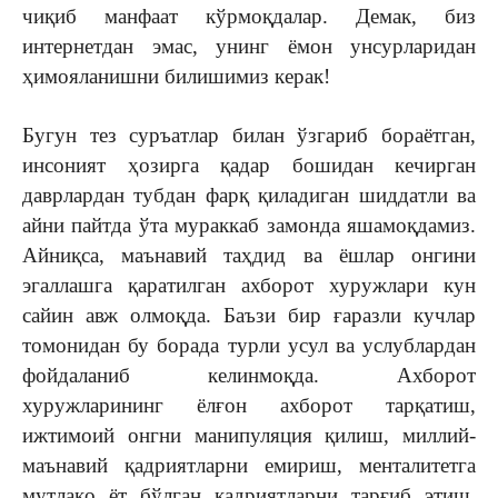
чиқиб манфаат кўрмоқдалар. Демак, биз
интернетдан эмас, унинг ёмон унсурларидан
ҳимояланишни билишимиз керак!
Бугун тез суръатлар билан ўзгариб бораётган,
инсоният ҳозирга қадар бошидан кечирган
даврлардан тубдан фарқ қиладиган шиддатли ва
айни пайтда ўта мураккаб замонда яшамоқдамиз.
Айниқса, маънавий таҳдид ва ёшлар онгини
эгаллашга қаратилган ахборот хуружлари кун
сайин авж олмоқда. Баъзи бир ғаразли кучлар
томонидан бу борада турли усул ва услублардан
фойдаланиб келинмоқда. Ахборот
хуружларининг ёлғон ахборот тарқатиш,
ижтимоий онгни манипуляция қилиш, миллий-
маънавий қадриятларни емириш, менталитетга
мутлақо ёт бўлган қадриятларни тарғиб этиш,