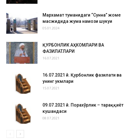
Мархамат туманидаги “Сунна” жоме
масжидида жума намози шукуҳи
05.01.2024
ҚУРБОНЛИК АҲКОМЛАРИ ВА
ФАЗИЛАТЛАРИ
16.07.2021
16.07.2021 й. Қурбонлик фазилати ва
унинг ҳукмлари
15.07.2021
09.07.2021 й. Порахўрлик – тараққиёт
кушандаси
08.07.2021