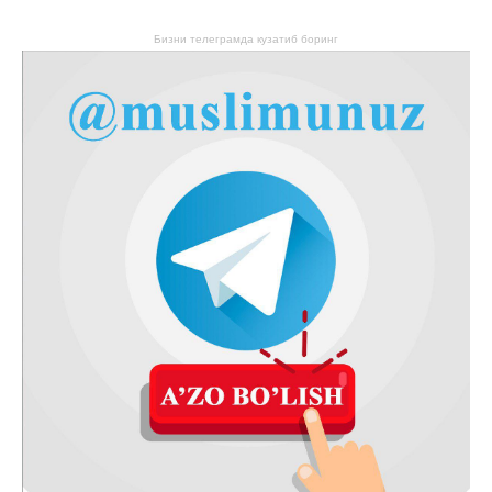
Бизни телеграмда кузатиб боринг