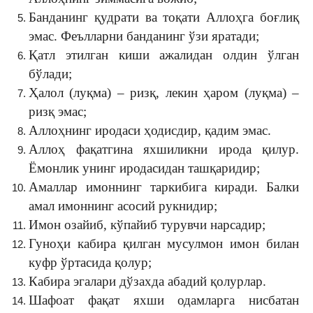
Банданинг қудрати ва тоқати Аллоҳга боғлиқ
эмас. Феълларни банданинг ўзи яратади;
Қатл этилган киши ажалидан олдин ўлган
бўлади;
Ҳалол (луқма) – ризқ, лекин ҳаром (луқма) –
ризқ эмас;
Аллоҳнинг иродаси ҳодисдир, қадим эмас.
Аллоҳ фақатгина яхшиликни ирода қилур.
Ёмонлик унинг иродасидан ташқаридир;
Амаллар имоннинг таркибига киради. Балки
амал имоннинг асосий рукнидир;
Имон озайиб, кўпайиб турувчи нарсадир;
Гуноҳи кабира қилган мусулмон имон билан
куфр ўртасида қолур;
Кабира эгалари дўзахда абадий қолурлар.
Шафоат фақат яхши одамларга нисбатан