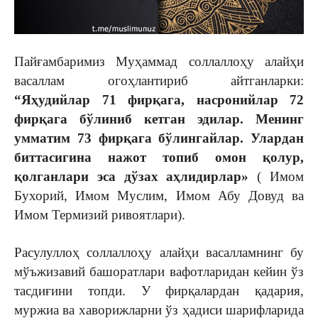
Пайғамбаримиз Муҳаммад соллаллоҳу алайҳи
васаллам огоҳлантириб айтганларки:
“Яҳудийлар 71 фирқага, насронийлар 72
фирқага бўлиниб кетган эдилар. Менинг
умматим 73 фирқага бўлингайлар. Улардан
биттасигина нажот топиб омон қолур,
қолганлари эса дўзах аҳлидирлар»
( Имом
Бухорий, Имом Муслим, Имом Абу Довуд ва
Имом Термизий ривоятлари).
Расулуллоҳ соллаллоҳу алайҳи васалламнинг бу
мўъжизавий башоратлари вафотларидан кейин ўз
тасдиғини топди. У фирқалардан қадария,
муржиа ва хаворижларни ўз ҳадиси шарифларида