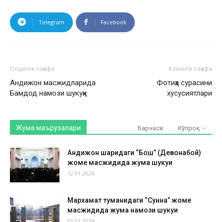
Telegram
Facebook
Олдинги саҳифа
Кейинги саҳифа
Андижон масжидларида
Фотиҳа сурасини
Бамдод намози шукуҳи
хусусиятлари
Жума маърузалари
Барчаси
Кўпроқ
Андижон шаҳридаги “Бош” (Девонабой)
жоме масжидида жума шукуҳи
12.01.2024
Мархамат туманидаги “Сунна” жоме
масжидида жума намози шукуҳи
05.01.2024