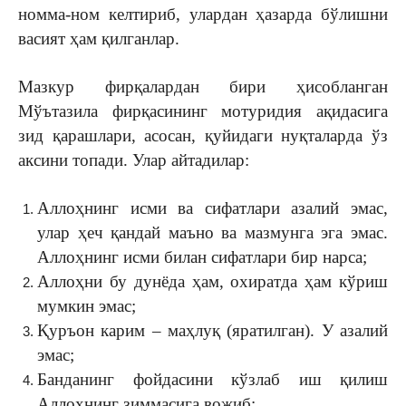
номма-ном келтириб, улардан ҳазарда бўлишни
васият ҳам қилганлар.
Мазкур фирқалардан бири ҳисобланган
Мўътазила фирқасининг мотуридия ақидасига
зид қарашлари, асосан, қуйидаги нуқталарда ўз
аксини топади. Улар айтадилар:
Аллоҳнинг исми ва сифатлари азалий эмас,
улар ҳеч қандай маъно ва мазмунга эга эмас.
Аллоҳнинг исми билан сифатлари бир нарса;
Аллоҳни бу дунёда ҳам, охиратда ҳам кўриш
мумкин эмас;
Қуръон карим – маҳлуқ (яратилган). У азалий
эмас;
Банданинг фойдасини кўзлаб иш қилиш
Аллоҳнинг зиммасига вожиб;