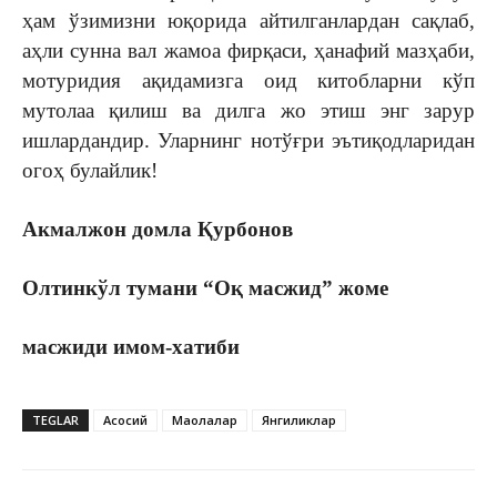
ҳам ўзимизни юқорида айтилганлардан сақлаб,
аҳли сунна вал жамоа фирқаси, ҳанафий мазҳаби,
мотуридия ақидамизга оид китобларни кўп
мутолаа қилиш ва дилга жо этиш энг зарур
ишлардандир. Уларнинг нотўғри эътиқодларидан
огоҳ булайлик!
Акмалжон домла Қурбонов
Олтинкўл тумани “Оқ масжид” жоме
масжиди имом-хатиби
TEGLAR
Асосий
Мақолалар
Янгиликлар