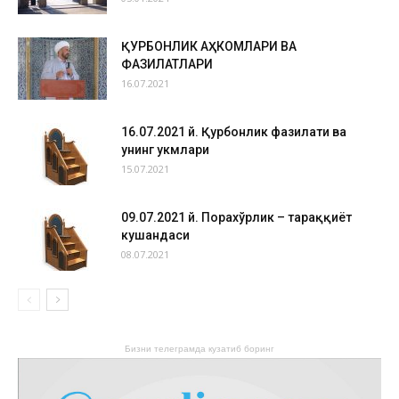
ҚУРБОНЛИК АҲКОМЛАРИ ВА
ФАЗИЛАТЛАРИ
16.07.2021
16.07.2021 й. Қурбонлик фазилати ва
унинг ҳукмлари
15.07.2021
09.07.2021 й. Порахўрлик – тараққиёт
кушандаси
08.07.2021
Бизни телеграмда кузатиб боринг