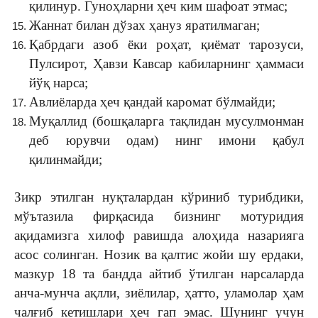
қилинур. Гуноҳларни ҳеч ким шафоат этмас;
Жаннат билан дўзах ҳануз яратилмаган;
Қабрдаги азоб ёки роҳат, қиёмат тарозуси,
Пулсирот, Ҳавзи Кавсар кабиларнинг ҳаммаси
йўқ нарса;
Авлиёларда ҳеч қандай каромат бўлмайди;
Муқаллид (бошқаларга тақлидан мусулмонман
деб юрувчи одам) нинг имони қабул
қилинмайди;
Зикр этилган нуқталардан кўриниб турибдики,
мўътазила фирқасида бизнинг мотуридия
ақидамизга хилоф равишда алоҳида назарияга
асос солинган. Нозик ва қалтис жойи шу ердаки,
мазкур 18 та бандда айтиб ўтилган нарсаларда
анча-мунча ақлли, зиёлилар, ҳатто, уламолар ҳам
чалғиб кетишлари ҳеч гап эмас. Шунинг учун