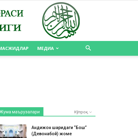
МАСЖИДЛАР
МЕДИА
Жума маърузалари
Кўпроқ
Андижон шаҳридаги “Бош”
(Девонабой) жоме