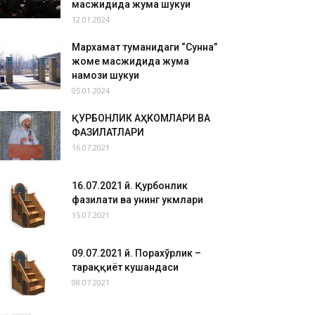
масжидида жума шукуҳи
12.01.2024
Мархамат туманидаги “Сунна”
жоме масжидида жума
намози шукуҳи
05.01.2024
ҚУРБОНЛИК АҲКОМЛАРИ ВА
ФАЗИЛАТЛАРИ
16.07.2021
16.07.2021 й. Қурбонлик
фазилати ва унинг ҳукмлари
15.07.2021
09.07.2021 й. Порахўрлик –
тараққиёт кушандаси
08.07.2021