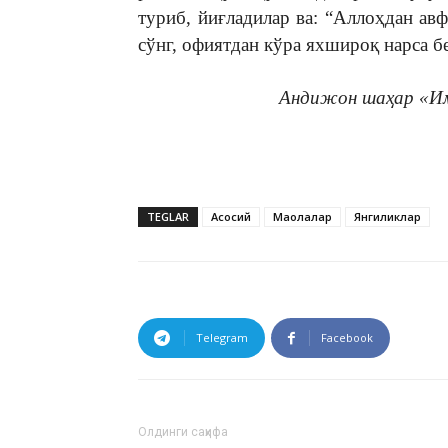
туриб, йиғладилар ва: “Аллоҳдан ав
сўнг, офиятдан кўра яхшироқ нарса б
Андижон шаҳар «И
TEGLAR
Асосий
Мақолалар
Янгиликлар
Telegram
Facebook
Олдинги саҳифа