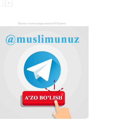
Бизни телеграмда кузатиб боринг