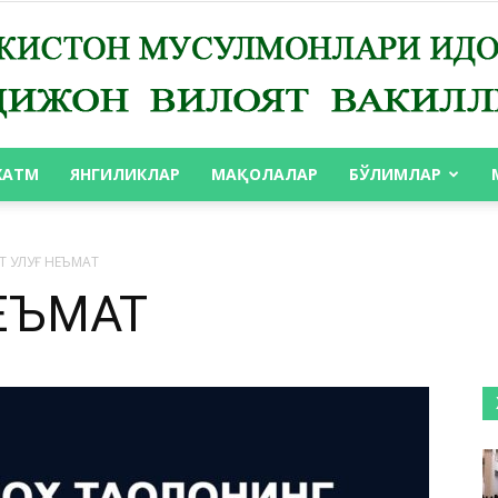
ХАТМ
ЯНГИЛИКЛАР
МАҚОЛАЛАР
БЎЛИМЛАР
АНДИЖОН
 УЛУҒ НЕЪМАТ
НЕЪМАТ
ВИЛОЯТ