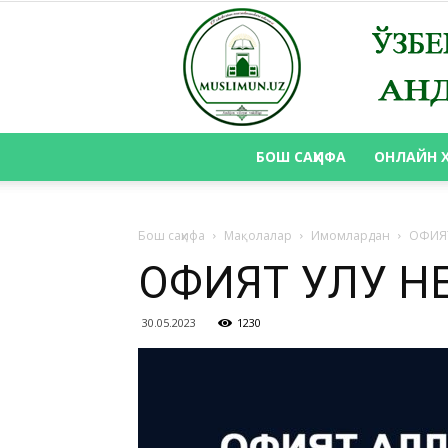
БОШ САҲИФА
ОНЛАЙН 
Бош саҳифа
Мақолалар
Имомлардан
ОФИЯТ
ОФИЯТ УЛУҒ 
30.05.2023
1230