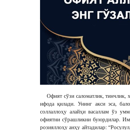
Офият сўзи саломатлик, тинчлик, х
ифода қилади. Унинг акси эса, ба
соллаллоҳу алайҳи васаллам ўз умм
офиятни сўрашликни буюрдилар. Им
розияллоҳу анҳу айтадилар: “Росулул