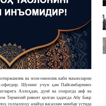
ВАКИЛЛИГИ
отиржамлик ва эсон-омонлик каби маъноларни
ло-офатдир. Шунинг учун ҳам Пайғамбаримиз
атларига Аллоҳдан, дунё ва охиратда авф ва
ом Термизий ривоят қилган ҳадисда Абу Бакр
лоҳ соллаллоҳу алайҳи васаллам минбар устида