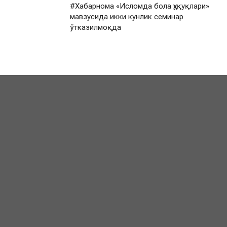
#Хабарнома «Исломда бола ҳуқуқлари»
мавзусида икки кунлик семинар
ўтказилмоқда