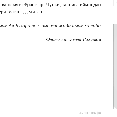
ф ва офият сўранглар. Чунки, кишига иймондан
ерилмаган”, дедилар.
мом Ал-Бухорий» жоме масжиди
имом хатиби
Олимжон домла Рахимов
Кейинги саҳифа