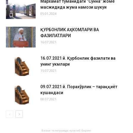
Мархамат туманидаги “Сунна” жоме
масжидида жума намози шукуҳи
05.01.2024
ҚУРБОНЛИК АҲКОМЛАРИ ВА
ФАЗИЛАТЛАРИ
16.07.2021
16.07.2021 й. Қурбонлик фазилати ва
унинг ҳукмлари
15.07.2021
09.07.2021 й. Порахўрлик – тараққиёт
кушандаси
08.07.2021
Бизни телеграмда кузатиб боринг