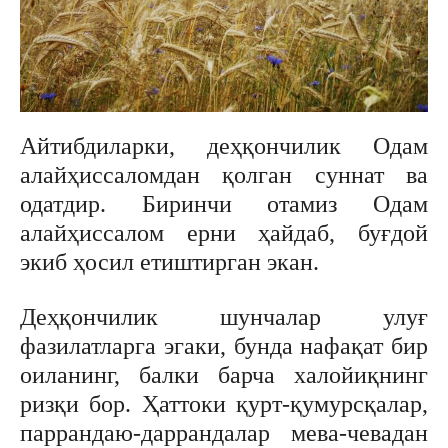
Айтибдиларки, деҳқончилик Одам
алайҳиссаломдан қолган суннат ва
одатдир. Биринчи отамиз Одам
алайҳиссалом ерни ҳайдаб, буғдой
экиб ҳосил етиштирган экан.
Деҳқончилик шунчалар улуғ
фазилатларга эгаки, бунда нафақат бир
оиланинг, балки барча халойиқнинг
ризқи бор. Ҳаттоки қурт-қумурсқалар,
паррандаю-даррандалар мева-чевадан