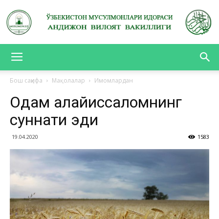
АНДИЖОН
Бош саҳифа
Мақолалар
Имомлардан
Одам алайҳиссаломнинг
ВИЛОЯТ
суннати эди
19.04.2020
1583
ВАКИЛЛИГИ