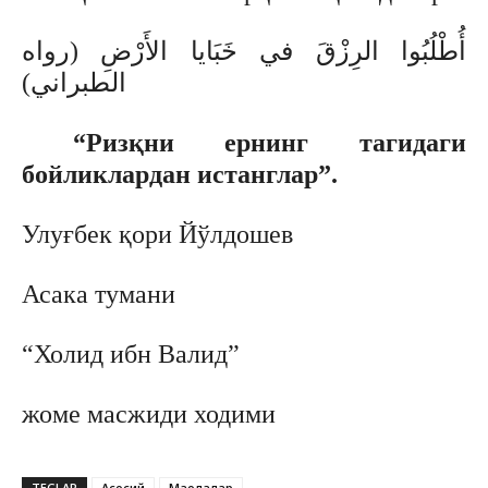
أُطْلُبُوا الرِزْقَ في خَبَايا الأَرْضِ (رواه
الطبراني)
“Ризқни ернинг тагидаги
бойликлардан истанглар”.
Улуғбек қори Йўлдошев
Асака тумани
“Холид ибн Валид”
жоме масжиди ходими
TEGLAR
Асосий
Мақолалар