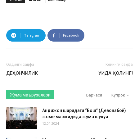
Telegram
Facebook
Олдинги саҳифа
Кейинги саҳифа
ДЕҲҚОНЧИЛИК
УЙДА ҚОЛИНГ!
Жума маърузалари
Барчаси
Кўпроқ
Андижон шаҳридаги “Бош” (Девонабой)
жоме масжидида жума шукуҳи
12.01.2024