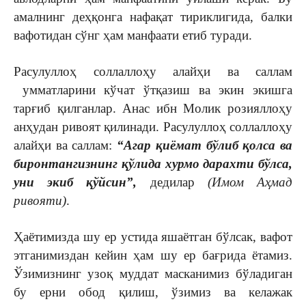
амалнинг деҳқонга нафақат тириклигида, балки
вафотидан сўнг ҳам манфаати етиб туради.
Расулуллоҳ соллаллоҳу алайҳи ва саллам
умматларини кўчат ўтқазиш ва экин экишга
тарғиб қилганлар. Анас ибн Молик розияллоҳу
анҳудан ривоят қилинади. Расулуллоҳ соллаллоҳу
алайҳи ва саллам:
“Агар қиёмат бўлиб қолса ва
биронтангизнинг қўлида хурмо дарахти бўлса,
уни экиб қўйсин”,
дедилар
(Имом Аҳмад
ривояти)
.
Ҳаётимизда шу ер устида яшаётган бўлсак, вафот
этганимиздан кейин ҳам шу ер бағрида ётамиз.
Ўзимизнинг узоқ муддат масканимиз бўладиган
бу ерни обод қилиш, ўзимиз ва келажак