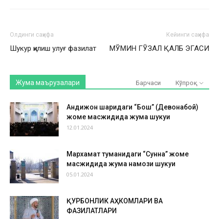
Олдинги саҳифа
Кейинги саҳифа
Шукур қилиш улуғ фазилат
МЎМИН ГЎЗАЛ ҚАЛБ ЭГАСИ
Жума маърузалари
Барчаси
Кўпроқ
Андижон шаҳридаги “Бош” (Девонабой)
жоме масжидида жума шукуҳи
12.01.2024
Мархамат туманидаги “Сунна” жоме
масжидида жума намози шукуҳи
05.01.2024
ҚУРБОНЛИК АҲКОМЛАРИ ВА
ФАЗИЛАТЛАРИ