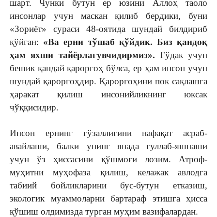
шарт. Чунки бутун ер юзини Аллоҳ таоло
инсонлар учун маскан қилиб бердики, буни
«Зориёт» сураси 48-оятида шундай билдириб
қўйган:
«Ва ерни тўшаб қўйдик. Биз қандоқ
ҳам яхши тайёрлагувчидирмиз».
Гўдак учун
бешик қандай қароргоҳ бўлса, ер ҳам инсон учун
шундай қароргоҳдир. Қароргоҳини пок сақлашга
ҳаракат қилиш инсонийликнинг юксак
чўққисидир.
Инсон ернинг гўзаллигини нафақат асраб-
авайлаши, балки унинг янада гуллаб-яшнаши
учун ўз ҳиссасини қўшмоғи лозим. Атроф-
муҳитни муҳофаза қилиш, келажак авлодга
табиий бойликларини бус-бутун етказиш,
экологик муаммоларни бартараф этишга ҳисса
қўшиш олдимизда турган муҳим вазифалардан.