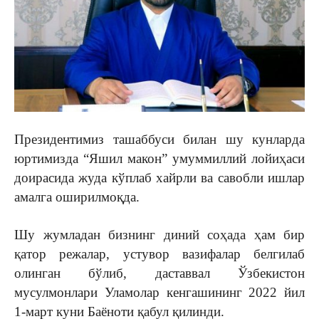
Президентимиз ташаббуси билан шу кунларда
юртимизда “Яшил макон” умуммиллий лойиҳаси
доирасида жуда кўплаб хайрли ва савобли ишлар
амалга оширилмоқда.
Шу жумладан бизнинг диний соҳада ҳам бир
қатор режалар, устувор вазифалар белгилаб
олинган бўлиб, даставвал Ўзбекистон
мусулмонлари Уламолар кенгашининг 2022 йил
1-март куни Баёноти қабул қилинди.