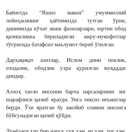
Баёнотда “Яшил макон” умуммиллий
лойиҳасининг ҳаётимизда тутган ўрни,
динимизда кўчат экиш фазиларлари, юртни обод
қилишликка бериладиган ажру-мукофотлар
тўғрисида батафсил маълумот бериб ўтилган.
Дарҳақиқат азизлар, Ислом дини поклик,
озодалик, ободлик узра қурилган муқаддас
диндир.
Аллоҳ таоло инсонни барча нарсаларнинг энг
шарафлиси қилиб яратди. Унга чексиз неъматлар
берди. Ўзи яратган бу ажойиб оламни инсонга
бўйсунадиган қилиб қўйди.
Дунёдаги ҳар бир нарса: сув ҳам, ер ҳам, тоғ ҳам,