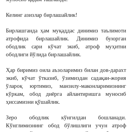
Келинг азизлар бирлашайлик!
Бирлашганда ҳам муқаддас динимиз таълимоти
атрофида бирлашайлик. Динимиз буюрган
ободлик сари кўчат экиб, атроф муҳитни
ободлиги йўлида бирлашайлик.
Ҳар биримиз оила аъзоларимиз билан дов-дарахт
экиб, кўчат ўтказиб, ўзимиздан садақаи-жория
ўлароқ юртимиз, манзилу-маконларимизнинг
кўркам, обод диёрга айлантиришга муносиб
ҳиссамизни қўшайлик.
Зеро ободлик кўнгилдан бошланади.
Кўнглимизнинг обод бўлишлиги учун атроф