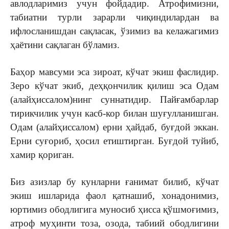
авлодларимиз учун фойдадир. Атрофимизни,
табиатни турли зарарли чиқиндилардан ва
ифлосланишдан сақласак, ўзимиз ва келажагимиз
ҳаётини сақлаган бўламиз.
Баҳор мавсуми эса зироат, кўчат экиш фаслидир.
Зеро кўчат экиб, деҳқончилик қилиш эса Одам
(алайҳиссалом)нинг суннатидир. Пайғамбарлар
тирикчилик учун касб-кор билан шуғулланишган.
Одам (алайҳиссалом) ерни ҳайдаб, буғдой эккан.
Ерни суғориб, ҳосил етиштирган. Буғдой туйиб,
хамир қориган.
Биз азизлар бу кунларни ғанимат билиб, кўчат
экиш ишларида фаол қатнашиб, хонадонимиз,
юртимиз ободлигига муносиб ҳисса қўшмоғимиз,
атроф муҳинти тоза, озода, табиий ободлигини