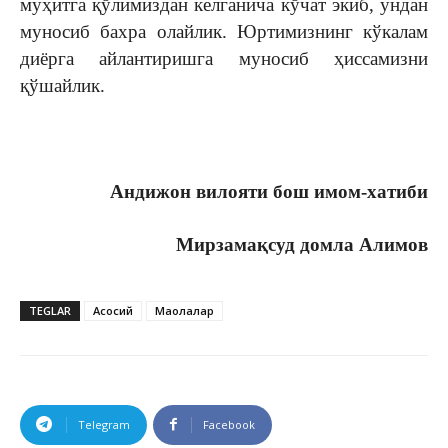
муҳитга қўлимиздан келганича кўчат экиб, ундан
муносиб бахра олайлик. Юртимизнинг кўкалам
диёрга айлантиришга муносиб ҳиссамизни
қўшайлик.
Андижон вилояти бош имом-хатиби
Мирзамақсуд домла Алимов
TEGLAR
Асосий
Мақолалар
Telegram
Facebook