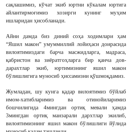
сақлашимиз, кўчат экиб юртни кўкалам юртига
айлантирмоғимиз хозирги кунинг муҳим
ишларидан ҳисобланади.
Айни дамда биз диний соҳа ходимлари ҳам
“Яшил макон” умуммиллий лойиҳаси доирасида
вилоятимиздаги барча масжидларга, мадраса,
қабристон ва зиёратгоҳларга бир қанча дов-
дарахтлар экиб, юртимизнинг яшил макон
бўлишлигига муносиб ҳиссамизни қўшмоқдамиз.
Жумладан, шу кунга қадар вилоятимиз бўйлаб
имом-хатибларимиз ва отинойиларимиз
бошчилигида 4мингдан ортиқ мевали ҳамда
3мингдан ортиқ манзарали дархтлар экилиб,
вилоятимизнинг яшил макон бўлишлиги йўлида
муносиб қадам ташланди.