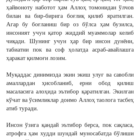
ҳайвоноту наботот ҳам Аллоҳ томонидан ўлчов
билан ва бир-бирига боғлиқ қилиб яратилган.
Агар бу боғланиш бир оз бўлса ҳам бузилса,
инсоният учун қатор жиддий муаммолар келиб
чиқади. Шунинг учун ҳар бир инсон дунёни,
табиатни пок ва соф ҳолатда асраб-авайлашга
ҳаракат қилмоғи лозим.
Муқаддас динимизда экин экиш улуғ ва савобли
амаллардан ҳисобланиб, ерни обод қилиш
масаласига алоҳида эътибор қаратилган. Экилган
кўчат ва ўсимликлар доимо Аллоҳ таолога тасбеҳ
атиб туради.
Инсон ўзига қандай эътибор берса, пок сақласа,
атрофга ҳам худди шундай муносабатда бўлиши