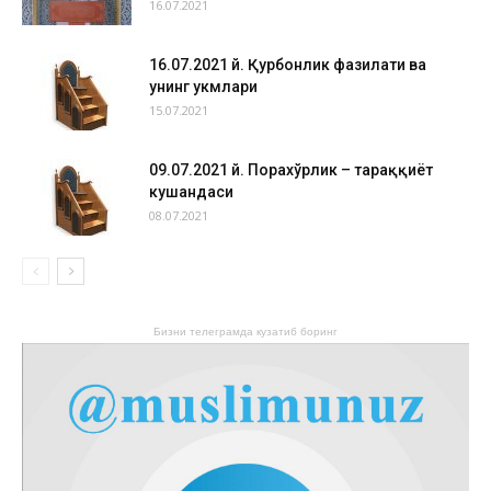
16.07.2021
16.07.2021 й. Қурбонлик фазилати ва
унинг ҳукмлари
15.07.2021
09.07.2021 й. Порахўрлик – тараққиёт
кушандаси
08.07.2021
Бизни телеграмда кузатиб боринг