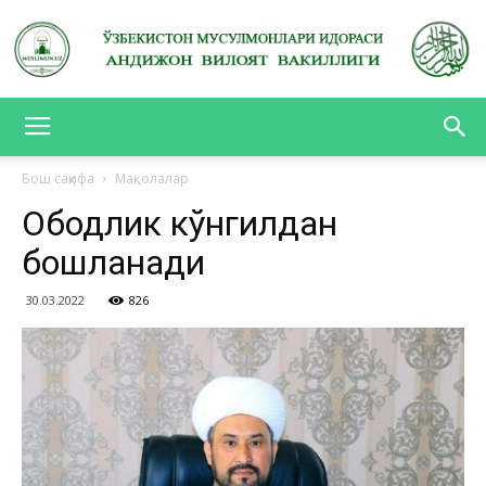
АНДИЖОН
Бош саҳифа
Мақолалар
Ободлик кўнгилдан
ВИЛОЯТ
бошланади
30.03.2022
826
ВАКИЛЛИГИ