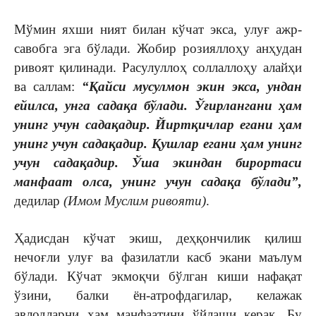
Мўмин яхши ният билан кўчат экса, улуғ ажр-
савобга эга бўлади. Жобир розияллоҳу анҳудан
ривоят қилинади. Расулуллоҳ соллаллоҳу алайҳи
ва саллам:
“Қайси мусулмон экин экса, ундан
ейилса, унга садақа бўлади. Ўғирлангани ҳам
унинг учун садақадир. Йиртқичлар егани ҳам
унинг учун садақадир. Қушлар егани ҳам унинг
учун садақадир. Ўша экиндан бирортаси
манфаат олса, унинг учун садақа бўлади”,
дедилар
(Имом Муслим ривояти)
.
Ҳадисдан кўчат экиш, деҳқончилик қилиш
нечоғли улуғ ва фазилатли касб экани маълум
бўлади. Кўчат экмоқчи бўлган киши нафақат
ўзини, балки ён-атрофдагилар, келажак
авлодларни ҳам манфаатини ўйлаши керак. Бу