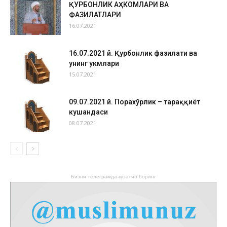
ҚУРБОНЛИК АҲКОМЛАРИ ВА
ФАЗИЛАТЛАРИ
16.07.2021
16.07.2021 й. Қурбонлик фазилати ва
унинг ҳукмлари
15.07.2021
09.07.2021 й. Порахўрлик – тараққиёт
кушандаси
08.07.2021
Бизни телеграмда кузатиб боринг