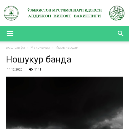
АНДИЖОН
Бош саҳифа
Мақолалар
Имомлардан
Ношукур банда
ВИЛОЯТ
14.12.2020
1141
ВАКИЛЛИГИ