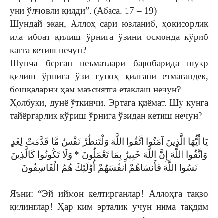
уни ўлчовли қилди”. (Абаса. 17 – 19)
Шундай экан, Аллоҳ сари юзланиб, ҳокисорлик
ила ибоат қилиш ўрнига ўзини осмонда кўриб
катта кетиш нечун?
Шунча берган неъматлари баробарида шукр
қилиш ўрнига ўзи гуноҳ қилгани етмагандек,
бошқаларни ҳам маъсиятга етаклаш нечун?
Ҳолбуки, дунё ўткинчи. Эртага қиёмат. Шу кунга
тайёргарлик кўриш ўрнига ўзидан кетиш нечун?
يَا أَيُّهَا الَّذِينَ آمَنُوا اتَّقُوا اللَّهَ وَلْتَنظُرْ نَفْسٌ مَّا قَدَّمَتْ لِغَدٍ
وَاتَّقُوا اللَّهَ إِنَّ اللَّهَ خَبِيرٌ بِمَا تَعْمَلُونَ * وَلَا تَكُونُوا كَالَّذِينَ
نَسُوا اللَّهَ فَأَنسَاهُمْ أَنفُسَهُمْ أُوْلَئِكَ هُمُ الْفَاسِقُونَ
Яъни: “Эй иймон келтирганлар! Аллоҳга тақво
қилинглар! Ҳар ким эрталик учун нима тақдим