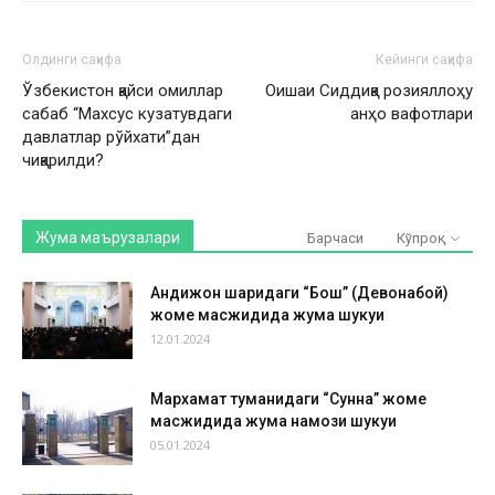
Олдинги саҳифа
Кейинги саҳифа
Ўзбекистон қайси омиллар
Оишаи Сиддиқа розияллоҳу
сабаб “Махсус кузатувдаги
анҳо вафотлари
давлатлар рўйхати”дан
чиқарилди?
Жума маърузалари
Барчаси
Кўпроқ
Андижон шаҳридаги “Бош” (Девонабой)
жоме масжидида жума шукуҳи
12.01.2024
Мархамат туманидаги “Сунна” жоме
масжидида жума намози шукуҳи
05.01.2024