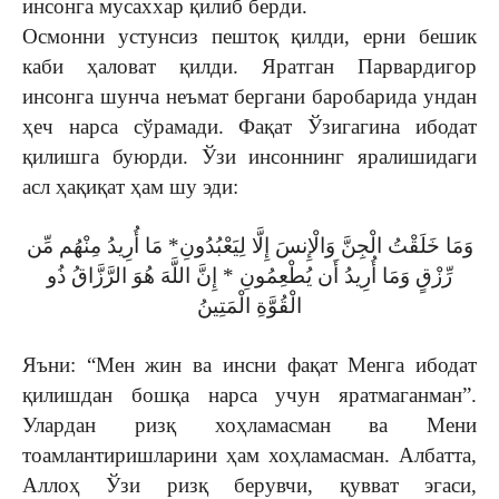
инсонга мусаххар қилиб берди.
Осмонни устунсиз пештоқ қилди, ерни бешик
каби ҳаловат қилди. Яратган Парвардигор
инсонга шунча неъмат бергани баробарида ундан
ҳеч нарса сўрамади. Фақат Ўзигагина ибодат
қилишга буюрди. Ўзи инсоннинг яралишидаги
асл ҳақиқат ҳам шу эди:
وَمَا خَلَقْتُ الْجِنَّ وَالْإِنسَ إِلَّا لِيَعْبُدُونِ* مَا أُرِيدُ مِنْهُم مِّن
رِّزْقٍ وَمَا أُرِيدُ أَن يُطْعِمُونِ * إِنَّ اللَّهَ هُوَ الرَّزَّاقُ ذُو
الْقُوَّةِ الْمَتِينُ
Яъни: “Мен жин ва инсни фақат Менга ибодат
қилишдан бошқа нарса учун яратмаганман”.
Улардан ризқ хоҳламасман ва Мени
тоамлантиришларини ҳам хоҳламасман. Албатта,
Аллоҳ Ўзи ризқ берувчи, қувват эгаси,