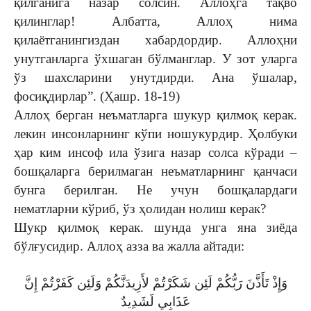
қилганига назар солсин. Аллоҳга тақво
қилинглар! Албатта, Аллоҳ нима
қилаётганингиздан хабардордир. Аллоҳни
унутганларга ўхшаган бўлманглар. У зот уларга
ўз шахсларини унутдирди. Ана ўшалар,
фосиқдирлар”. (Ҳашр. 18-19)
Аллоҳ берган неъматларга шукур қилмоқ керак.
лекин инсонларнинг кўпи ношукурдир. Ҳолбуки
ҳар ким инсоф ила ўзига назар солса кўради –
бошқаларга берилмаган неъматларнинг қанчаси
бунга берилган. Не учун бошқалардаги
нематларни кўриб, ўз ҳолидан нолиш керак?
Шукр қилмоқ керак. шунда унга яна зиёда
бўлғусидир. Аллоҳ азза ва жалла айтади:
وَإِذْ تَأَذَّنَ رَبُّكُمْ لَئِن شَكَرْتُمْ لأَزِيدَنَّكُمْ وَلَئِن كَفَرْتُمْ إِنَّ
عَذَابِي لَشَدِيدٌ