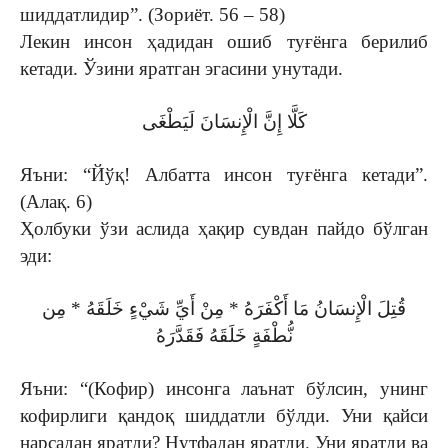
шиддатлидир”. (Зориёт. 56 – 58)
Лекин инсон ҳадидан ошиб туғёнга берилиб
кетади. Ўзини яратган эгасини унутади.
كَلَّا إِنَّ الْإِنسَانَ لَيَطْغَى
Яъни: “Йўқ! Албатта инсон туғёнга кетади”.
(Алақ. 6)
Ҳолбуки ўзи аслида ҳақир сувдан пайдо бўлган
эди:
قُتِلَ الْإِنسَانُ مَا أَكْفَرَهُ * مِنْ أَيِّ شَيْءٍ خَلَقَهُ * مِن
نُّطْفَةٍ خَلَقَهُ فَقَدَّرَهُ
Яъни: “(Кофир) инсонга лаънат бўлсин, унинг
кофирлиги қандоқ шиддатли бўлди. Уни қайси
нарсадан яратди? Нутфадан яратди. Уни яратди ва