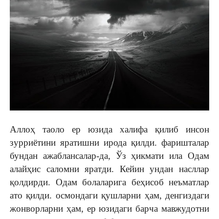
Аллоҳ таоло ер юзида халифа қилиб инсон
зурриётини яратишни ирода қилди. фаришталар
бундан ажаблансалар-да, Ўз ҳикмати ила Одам
алайҳис саломни яратди. Кейин ундан насллар
қолдирди. Одам болаларига беҳисоб неъматлар
ато қилди. осмондаги қушларни ҳам, денгиздаги
жонворларни ҳам, ер юзидаги барча мавжудотни