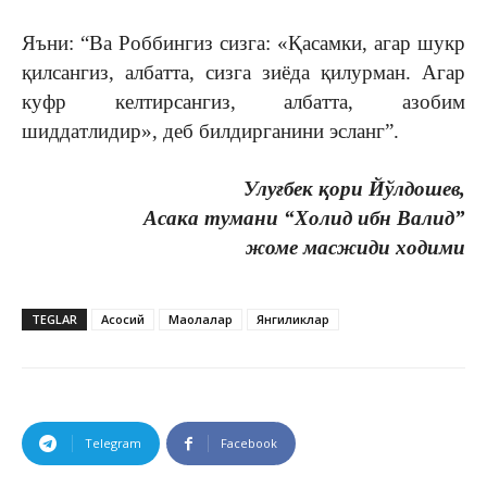
Яъни: “Ва Роббингиз сизга: «Қасамки, агар шукр
қилсангиз, албатта, сизга зиёда қилурман. Агар
куфр келтирсангиз, албатта, азобим
шиддатлидир», деб билдирганини эсланг”.
Улуғбек қори Йўлдошев,
Асака тумани “Холид ибн Валид”
жоме масжиди ходими
TEGLAR
Асосий
Мақолалар
Янгиликлар
Telegram
Facebook