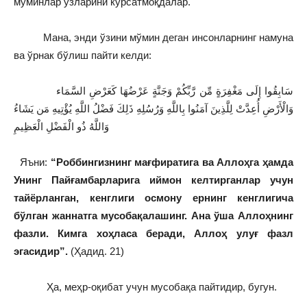
мўминлар ўзларини кўрсатмоқдалар.
Мана, энди ўзини мўмин деган инсонларнинг намуна
ва ўрнак бўлиш пайти келди:
سَابِقُوا إِلَى مَغْفِرَةٍ مِّن رَّبِّكُمْ وَجَنَّةٍ عَرْضُهَا كَعَرْضِ السَّمَاء
وَالْأَرْضِ أُعِدَّتْ لِلَّذِينَ آمَنُوا بِاللَّهِ وَرُسُلِهِ ذَلِكَ فَضْلُ اللَّهِ يُؤْتِيهِ مَن يَشَاءُ
وَاللَّهُ ذُو الْفَضْلِ الْعَظِيمِ
Яъни:
“Роббингизнинг мағфиратига ва Аллоҳга ҳамда
Унинг Пайғамбарларига иймон келтирганлар учун
тайёрланган, кенглиги осмону ернинг кенглигича
бўлган жаннатга мусобақалашинг. Ана ўша Аллоҳнинг
фазли. Кимга хоҳласа беради, Аллоҳ улуғ фазл
эгасидир”.
(Ҳадид. 21)
Ҳа, меҳр-оқибат учун мусобақа пайтидир, бугун.