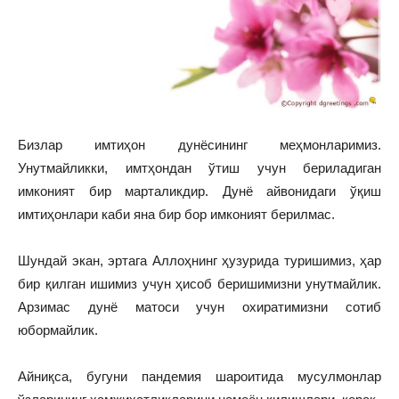
Бизлар имтиҳон дунёсининг меҳмонларимиз.
Унутмайликки, имтҳондан ўтиш учун бериладиган
имконият бир марталикдир. Дунё айвонидаги ўқиш
имтиҳонлари каби яна бир бор имконият берилмас.
Шундай экан, эртага Аллоҳнинг ҳузурида туришимиз, ҳар
бир қилган ишимиз учун ҳисоб беришимизни унутмайлик.
Арзимас дунё матоси учун охиратимизни сотиб
юбормайлик.
Айниқса, бугуни пандемия шароитида мусулмонлар