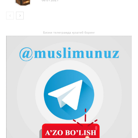
Бизни телеграмда кузатиб боринг