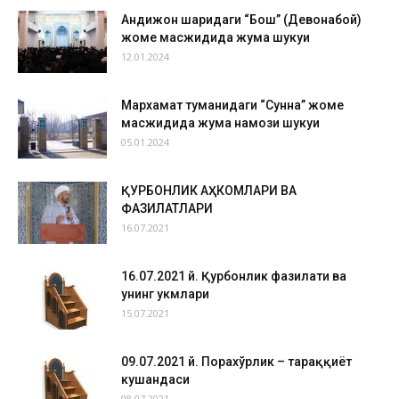
Андижон шаҳридаги “Бош” (Девонабой)
жоме масжидида жума шукуҳи
12.01.2024
Мархамат туманидаги “Сунна” жоме
масжидида жума намози шукуҳи
05.01.2024
ҚУРБОНЛИК АҲКОМЛАРИ ВА
ФАЗИЛАТЛАРИ
16.07.2021
16.07.2021 й. Қурбонлик фазилати ва
унинг ҳукмлари
15.07.2021
09.07.2021 й. Порахўрлик – тараққиёт
кушандаси
08.07.2021