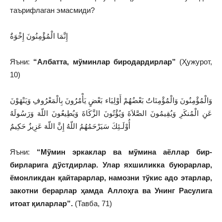
таърифлаган эмасмиди?
إِنَّمَا الْمُؤْمِنُونَ إِخْوَةٌ
Яъни:
“Албатта, мўминлар биродардирлар”
(Ҳужурот,
10)
وَالْمُؤْمِنُونَ وَالْمُؤْمِنَاتُ بَعْضُهُمْ أَوْلِيَاء بَعْضٍ يَأْمُرُونَ بِالْمَعْرُوفِ وَيَنْهَوْنَ
عَنِ الْمُنكَرِ وَيُقِيمُونَ الصَّلاَةَ وَيُؤْتُونَ الزَّكَاةَ وَيُطِيعُونَ اللّهَ وَرَسُولَهُ
أُوْلَـئِكَ سَيَرْحَمُهُمُ اللّهُ إِنَّ اللّهَ عَزِيزٌ حَكِيمٌ
Яъни:
“Мўмин эркаклар ва мўмина аёллар бир-
бирларига дўстдирлар. Улар яхшиликка буюрарлар,
ёмонликдан қайтарарлар, намозни тўкис адо этарлар,
закотни берарлар ҳамда Аллоҳга ва Унинг Расулига
итоат қиларлар”.
(Тавба, 71)