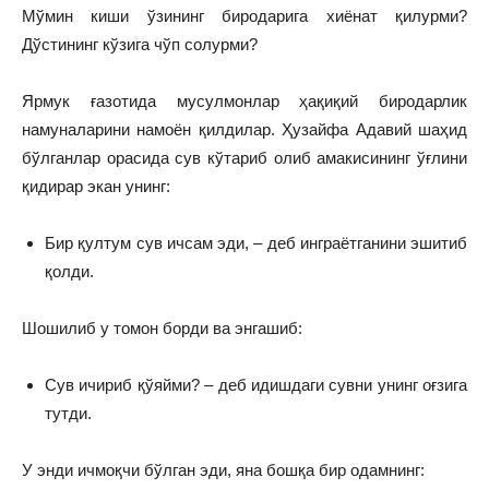
Мўмин киши ўзининг биродарига хиёнат қилурми?
Дўстининг кўзига чўп солурми?
Ярмук ғазотида мусулмонлар ҳақиқий биродарлик
намуналарини намоён қилдилар. Ҳузайфа Адавий шаҳид
бўлганлар орасида сув кўтариб олиб амакисининг ўғлини
қидирар экан унинг:
Бир қултум сув ичсам эди, – деб инграётганини эшитиб
қолди.
Шошилиб у томон борди ва энгашиб:
Сув ичириб қўяйми? – деб идишдаги сувни унинг оғзига
тутди.
У энди ичмоқчи бўлган эди, яна бошқа бир одамнинг: