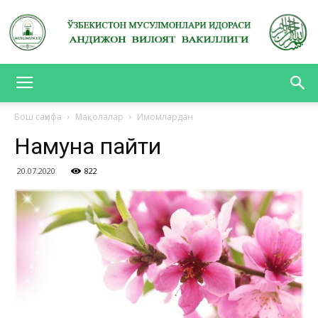
АНДИЖОН
Бош саҳифа
Мақолалар
Имомлардан
Намуна пайти
ВИЛОЯТ
20.07.2020
822
ВАКИЛЛИГИ