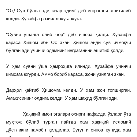
“Оҳ! Сув бўлса эди, ичар эдим” деб инграгани эшитилиб
қолди. Ҳузайфа разияллоҳу анҳуга:
“Сувни ўшанга олиб бор” деб ишора қилди. Ҳузайфа
қараса Ҳишом ибн Ос экан. Ҳишом энди сув ичмоқчи
бўлган эди учинчи одамнинг инграганини эшитиб қолди.
У ҳам сувни ўша ҳамроҳига илинди. Ҳузайфа учинчи
кимсага югурди. Аммо бориб қараса, жони узилган экан.
Дарҳол қайтиб Ҳишомга келди. У ҳам жон топширган.
Амакисининг олдига келди. У ҳам шаҳид бўлган эди.
Ҳақиқий имон эгалари охирги нафасда, ўзлари ўта
муҳтож бўлиб турган пайтда ҳам ҳақиқий исломий
дўстликни намоён қилдилар. Бугунги синов кунида ҳам