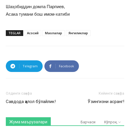
Шаҳобиддин домла Парпиев,
Асака тумани бош имом-хатиби
TEGLAR
Асосий
Мақолалар
Янгиликлар
Telegram
Facebook
Олдинги саҳифа
Кейинги саҳифа
Савдода ҳалол бўлайлик!
Ўзингизни асранг!
Жума маърузалари
Барчаси
Кўпроқ