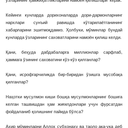
ўзларининг ҳамжиҳатликларини намоён қилишлари керак.
Кейинги кунларда дорихоналарда дори-дармонларнинг
нархлари сунъий равишда кўтарилаётганининг
хабарларини эшитмоқдамиз. Ҳолбуки, мўминлар бундай
кунларда ўзларининг саховатларини намоён қилиш келди.
Қани, беҳуда дабдабаларга миллионлар сарфлаб,
ҳаммага ўзининг саховатини кўз-кўз қилганлар?
Қани, исрофгарчиликда бир-биридан ўзишга мусобақа
қилганлар?
Наҳотки мусулмон киши бошқа мусулмонларнинг бошига
келган ташвишдан ҳам жиғилдонлари учун фурсатдан
фойдаланиб қолишнинг пайида бўлса?
Ахир мўминларни Аллоҳ субҳонаҳу ва таоло ака-ука деб